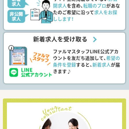
開求人
を含め、
転職のプロ
があな
たのご希望に沿って
求人をお探
しします！
新着求人を受け取る
ファルマスタッフLINE公式アカ
ウントを友だち追加して、
希望の
条件を登録
すると、
新着求人
が届
きます♪