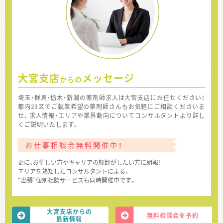
大宮支店
メッセージ
からの
埼玉・群馬・栃木・新潟の薬剤師求人は大宮支店にお任せください！
都内23区でご就業希望の薬剤師さんもお気軽にご相談くださいま
せ。求人情報・エリアや業界動向についてコンサルタントより詳し
くご説明いたします。
お仕事相談会無料開催中！
更に、お忙しい方やキャリアの棚卸がしたい方に朗報!
エリアを熟知したコンサルタントによる、
“出張”個別相談サービスも同時開催中です。
大宮支店からの
無料相談会を予約
最新情報