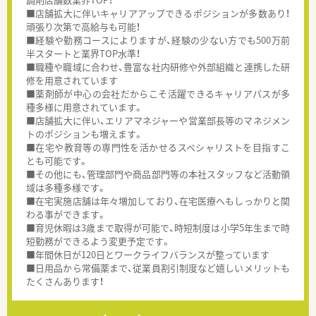
■店舗拡大に伴いキャリアアップできるポジションが多数あり！
頑張り次第で高給与も可能！
■経験や勤務コースによりますが、経験の少ない方でも500万前
半スタートと業界TOP水準！
■職種や職域に合わせ、豊富な社内研修や外部組織と連携した研
修を用意されています
■薬剤師が中心の会社だからこそ活躍できるキャリアパスが多
種多様に用意されています。
■店舗拡大に伴い、エリアマネジャーや営業部長等のマネジメン
トのポジションも増えます。
■在宅や教育等の専門性を活かせるスペシャリストを目指すこ
とも可能です。
■その他にも、管理部門や商品部門等の本社スタッフなど活動領
域は多種多様です。
■在宅実施店舗は年々増加しており、在宅医療へもしっかりと関
わる事ができます。
■育児休暇は3歳まで取得が可能で、時短制度は小学5年生まで時
短勤務ができるよう変更予定です。
■年間休日が120日とワークライフバランスが整っています
■日用品から常備薬まで、従業員割引制度など嬉しいメリットも
たくさんあります！