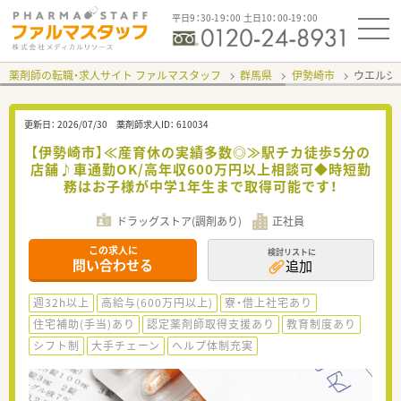
平日9：30-19：00 土日10：00-19：00
薬剤師の転職・求人サイト ファルマスタッフ
群馬県
伊勢崎市
ウエルシ
更新日：
2026/07/30
薬剤師求人ID：
610034
【伊勢崎市】≪産育休の実績多数◎≫駅チカ徒歩5分の
店舗♪車通勤OK/高年収600万円以上相談可◆時短勤
務はお子様が中学1年生まで取得可能です！
ドラッグストア(調剤あり)
正社員
この求人に
検討リストに
問い合わせる
追加
週32h以上
高給与(600万円以上)
寮・借上社宅あり
住宅補助(手当)あり
認定薬剤師取得支援あり
教育制度あり
シフト制
大手チェーン
ヘルプ体制充実