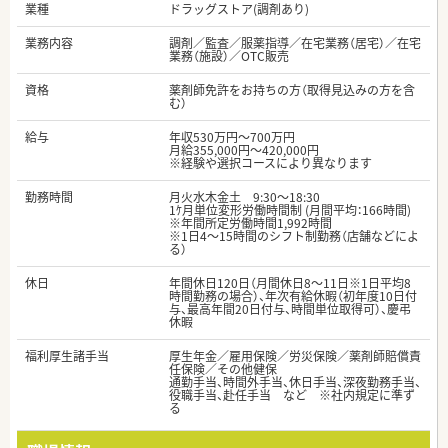
業種
ドラッグストア(調剤あり)
業務内容
調剤／監査／服薬指導／在宅業務（居宅）／在宅
業務（施設）／OTC販売
資格
薬剤師免許をお持ちの方（取得見込みの方を含
む）
給与
年収530万円～700万円
月給355,000円～420,000円
※経験や選択コースにより異なります
勤務時間
月火水木金土 9:30～18:30
1ｹ月単位変形労働時間制 (月間平均：166時間)
※年間所定労働時間1,992時間
※1日4～15時間のシフト制勤務（店舗などによ
る）
休日
年間休日120日（月間休日8～11日※1日平均8
時間勤務の場合）、年次有給休暇（初年度10日付
与、最高年間20日付与、時間単位取得可）、慶弔
休暇
福利厚生諸手当
厚生年金／雇用保険／労災保険／薬剤師賠償責
任保険／その他健保
通勤手当、時間外手当、休日手当、深夜勤務手当、
役職手当、赴任手当 など ※社内規定に準ず
る