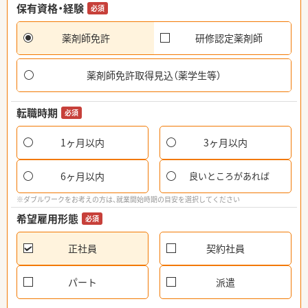
保有資格・経験
必須
薬剤師免許
研修認定薬剤師
薬剤師免許取得見込（薬学生等）
転職時期
必須
1ヶ月以内
3ヶ月以内
6ヶ月以内
良いところがあれば
※ダブルワークをお考えの方は、就業開始時期の目安を選択してください
希望雇用形態
必須
正社員
契約社員
パート
派遣