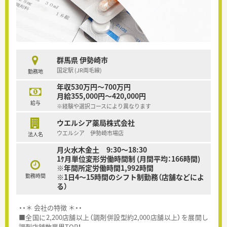
群馬県 伊勢崎市
国定駅 (JR両毛線)
勤務地
年収530万円～700万円
月給355,000円～420,000円
給与
※経験や選択コースにより異なります
ウエルシア薬局株式会社
ウエルシア 伊勢崎市場店
法人名
月火水木金土 9:30～18:30
1ｹ月単位変形労働時間制 (月間平均：166時間)
※年間所定労働時間1,992時間
勤務時間
※1日4～15時間のシフト制勤務（店舗などによ
る）
・・＊ 会社の特徴 ＊・・
■全国に2,200店舗以上（調剤併設型約2,000店舗以上）を展開し
調剤店舗数業界TOP！