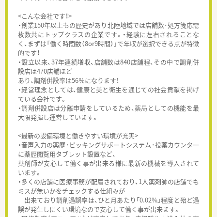
<こんな会社です！>
・創業150年以上もの歴史があり北陸地域では店舗数･処方箋応需
枚数共にトップクラスの企業です。・経験に左右されることな
く、まずは「働く時間数（8or9時間）」で年収が選択できる点が特徴
的です！
・設立以来、37年連続増収、店舗数は840店舗程、その中で調剤併
設店は470店舗ほど
あり、調剤併設率は56％になります！
・経営理念としては、健康と美と衛生を通じての社会貢献を掲げ
ている会社です。
・調剤併設店は分離申請をしているため、薬局としての機能を最
大限発揮し運営しています。
<最新の設備環境と働きやすい環境が充実>
・音声入力の薬歴･ピッキングサポートシステム･投薬カウンター
に薬歴閲覧用タブレット設置など、
薬剤師が安心して働く事が出来る様に最新の機械を導入されて
います。
・多くの店舗に医療事務が配属されており、1人薬剤師の店舗でも
ミスが無いかをチェックする仕組みが
出来ており調剤過誤率は、ひと月あたり「0.02%」程度と殆ど過
誤が発生しにくい環境なので安心して働く事が出来ます。