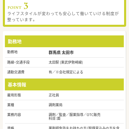
ライフスタイルが変わっても安心して働いていける制度が
整っています。
勤務地
勤務地
群馬県 太田市
路線・交通手段
太田駅 (東武伊勢崎線)
通勤交通費
有／※会社規定による
基本情報
雇用形態
正社員
業種
調剤薬局
業務内容
調剤／監査／服薬指導／OTC販売
科目：面
資格
薬剤師免許をお持ちの方（取得見込みの方を含