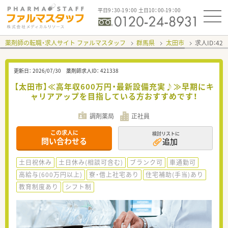
平日9：30-19：00 土日10：00-19：00
薬剤師の転職・求人サイト ファルマスタッフ
群馬県
太田市
求人ID：42
更新日：
2026/07/30
薬剤師求人ID：
421338
【太田市】≪高年収600万円・最新設備充実♪≫早期にキ
ャリアアップを目指している方おすすめです！
調剤薬局
正社員
この求人に
検討リストに
問い合わせる
追加
土日祝休み
土日休み(相談可含む)
ブランク可
車通勤可
高給与(600万円以上)
寮・借上社宅あり
住宅補助(手当)あり
教育制度あり
シフト制