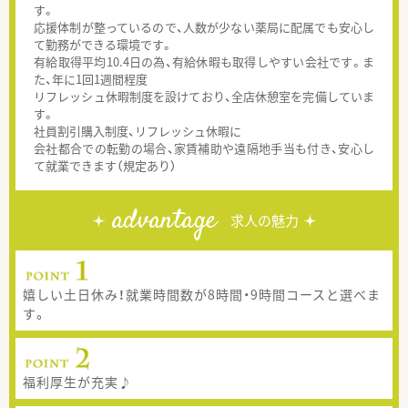
す。
応援体制が整っているので、人数が少ない薬局に配属でも安心し
て勤務ができる環境です。
有給取得平均10.4日の為、有給休暇も取得しやすい会社です。ま
た、年に1回1週間程度
リフレッシュ休暇制度を設けており、全店休憩室を完備していま
す。
社員割引購入制度、リフレッシュ休暇に
会社都合での転勤の場合、家賃補助や遠隔地手当も付き、安心し
て就業できます（規定あり）
advantage
求人の魅力
嬉しい土日休み！就業時間数が8時間・9時間コースと選べま
す。
福利厚生が充実♪