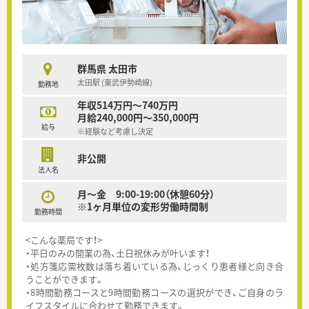
群馬県 太田市
太田駅 (東武伊勢崎線)
勤務地
年収514万円～740万円
月給240,000円～350,000円
給与
※経験など考慮し決定
非公開
法人名
月〜金 9:00-19:00（休憩60分）
※1ヶ月単位の変形労働時間制
勤務時間
<こんな薬局です！>
・平日のみの開業の為、土日祝休みが叶います！
・処方箋応需枚数は落ち着いている為、じっくり患者様と向き合
うことができます。
・8時間勤務コースと9時間勤務コースの選択ができ、ご自身のラ
イフスタイルに合わせて勤務できます。