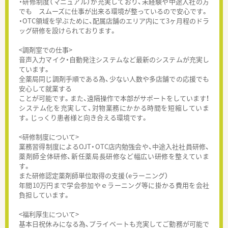
・研修制度（マニュアル）が充実しており、未経験や中途入社の方
でも スムーズに仕事が出来る環境が整っているので安心です。
・OTC領域を学ぶために、配属店舗のエリア内にて3ヶ月程のドラ
ッグ研修を設けられております。
<調剤室での仕事>
音声入力マイク・自動発注システムなど最新のシステムが充実し
ています。
全薬局同じ調剤手順である為、少ない人数や多店舗での応援でも
安心して就業する
ことが可能です。また、遠隔操作で本部がサポートをしています！
システム化を充実して、対物業務にかかる時間を短縮していま
す。じっくり患者様と向き合える環境です。
<研修制度について>
業務習得制度によるOJT・OTC店内勉強会や、中途入社社員研修、
薬剤師全体研修、新任薬局長研修など幅広い研修を整えていま
す。
また研修認定薬剤師単位取得の支援（eラーニング）
年間10万円まで学会参加やｅラーニング等に掛かる費用を会社
負担しています。
<福利厚生について>
基本日祝休みになる為、プライベートも充実してご勤務が可能で