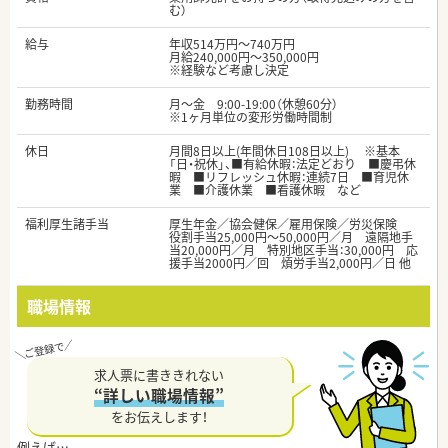
む）
給与
年収514万円～740万円
月給240,000円～350,000円
※経験など考慮し決定
勤務時間
月〜金 9:00-19:00（休憩60分）
※1ヶ月単位の変形労働時間制
休日
月間8日以上(年間休日108日以上) ※基本
「日・祝休」、■有給休暇：法定どおり ■慶弔休
暇 ■リフレッシュ休暇：連続7日 ■育児休
業 ■介護休業 ■看護休暇 など
福利厚生諸手当
厚生年金／協会健保／雇用保険／労災保険
役割手当25,000円～50,000円／月 遠隔地手
当20,000円／月 特別地区手当：30,000円 応
援手当2000円／回 煩労手当2,000円／日 他
職場情報
求人票に書ききれない
“詳しい職場情報”
をお伝えします！