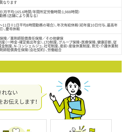
異なります
月平均:165.6時間/年間所定労働時間:1,988時間）
制勤務（店舗により異なる）
8～11日※1日平均8時間勤務の場合）、年次有給休暇（初年度10日付与、最高年
可）、慶弔休暇
保険／薬剤師賠償責任保険／その他健保
度（一時金・確定拠出年金）、LTD制度、グループ保険・医療保険、健康診断、従
金制度、N-コンシェルジュ、社宅制度、産前・産後休業制度、育児・介護休業制
剤師賠償責任保険（会社契約）、労働組合
きれない
をお伝えします！