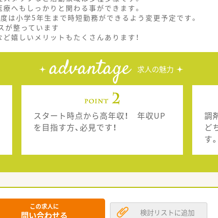
医療へもしっかりと関わる事ができます。
制度は小学5年生まで時短勤務ができるよう変更予定です。
スが整っています
など嬉しいメリットもたくさんあります！
advantage
求人の魅力
スタート時点から高年収！ 年収UP
調
を目指す方、必見です！
ど
す
この求人に
検討リストに追加
問い合わせる