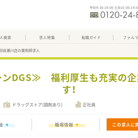
平日9：30-19：00 土日10：00-19：
人検索
求人特集
転職ガイド
ファル
田岩瀬川店の薬剤師求人
ーンDGS≫ 福利厚生も充実の
す！
ドラッグストア(調剤あり)
正社員
報
職場情報
この求人に