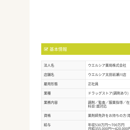
基本情報
法人名
ウエルシア薬局株式会社
店舗名
ウエルシア太田岩瀬川店
雇用形態
正社員
業種
ドラッグストア(調剤あり)
業務内容
調剤／監査／服薬指導／在宅
科目：面対応
資格
薬剤師免許をお持ちの方（
給与
年収530万円～700万円
月給355,000円～420,000