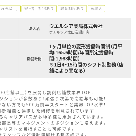
0万円以上)
寮・借上社宅あり
教育制度あり
高収入
ウエルシア薬局株式会社
法人名
ウエルシア太田岩瀬川店
1ヶ月単位の変形労働時間制（月平
均:165.6時間/年間所定労働時
間:1,988時間）
勤務時間
※1日4~15時間のシフト制勤務（店
舗により異なる）
000店舗以上）を展開し調剤店舗数業界TOP！
ジションが多数あり！頑張り次第で高給与も可能！
ない方でも500万前半スタートと業界TOP水準！
外部組織と連携した研修を用意されています
るキャリアパスが多種多様に用意されています。
業部長等のマネジメントのポジションも増えます。
ャリストを目指すことも可能です。
社スタッフなど活動領域は多種多様です。