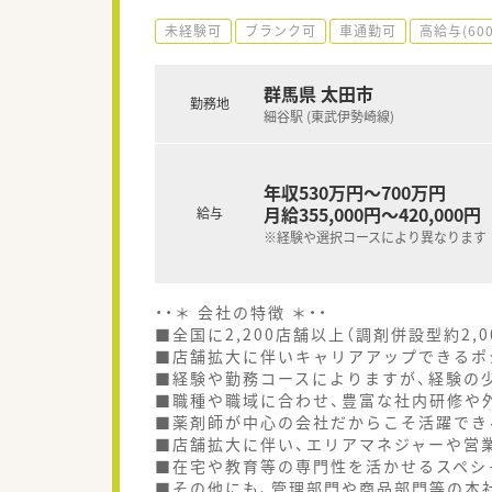
未経験可
ブランク可
車通勤可
高給与(60
群馬県 太田市
勤務地
細谷駅 (東武伊勢崎線)
年収530万円～700万円
月給355,000円～420,000円
給与
※経験や選択コースにより異なります
・・＊ 会社の特徴 ＊・・
■全国に2,200店舗以上（調剤併設型約2,
■店舗拡大に伴いキャリアアップできるポ
■経験や勤務コースによりますが、経験の少
■職種や職域に合わせ、豊富な社内研修や
■薬剤師が中心の会社だからこそ活躍でき
■店舗拡大に伴い、エリアマネジャーや営
■在宅や教育等の専門性を活かせるスペシ
■その他にも、管理部門や商品部門等の本