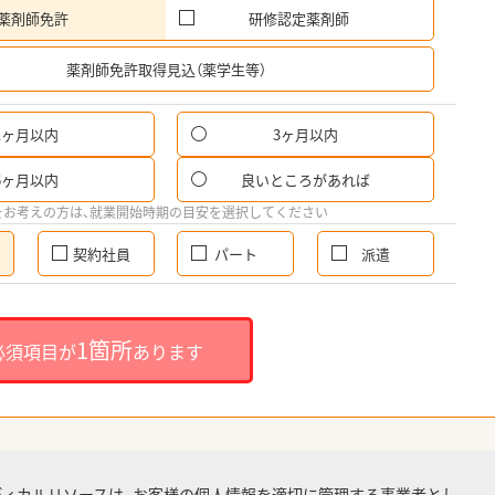
薬剤師免許
研修認定薬剤師
希
薬剤師免許取得見込（薬学生等）
1ヶ月以内
3ヶ月以内
6ヶ月以内
良いところがあれば
をお考えの方は、就業開始時期の目安を選択してください
契約社員
パート
派遣
1箇所
必須項目が
あります
ディカルリソースは、お客様の個人情報を適切に管理する事業者とし