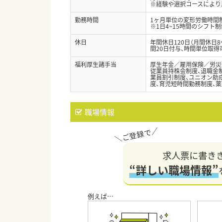
※経験や選択コースにより
勤務時間
1ヶ月単位の変形労働時間制（
※1日4~15時間のシフト
休日
年間休日120日（月間休日
間20日付与、時間単位取得
福利厚生諸手当
厚生年金／雇用保険／労災
従業員持株会制度、退職金制
業員割引制度、ユニオン助成
度、育児短時間勤務制度、薬
職場情報
求人票に書き
“詳しい職場情報”