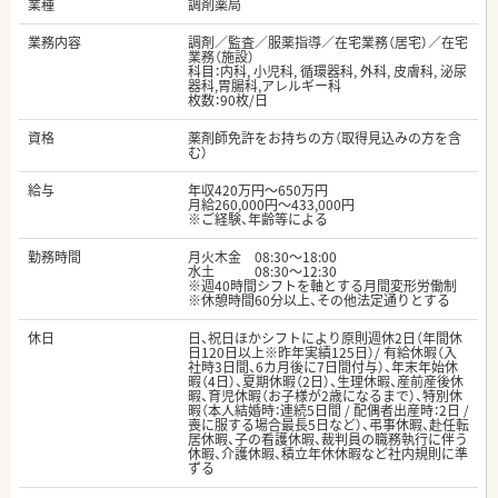
業種
調剤薬局
業務内容
調剤／監査／服薬指導／在宅業務（居宅）／在宅
業務（施設）
科目：内科, 小児科, 循環器科, 外科, 皮膚科, 泌尿
器科,胃腸科,アレルギー科
枚数：90枚/日
資格
薬剤師免許をお持ちの方（取得見込みの方を含
む）
給与
年収420万円～650万円
月給260,000円～433,000円
※ご経験、年齢等による
勤務時間
月火木金 08:30～18:00
水土 08:30～12:30
※週40時間シフトを軸とする月間変形労働制
※休憩時間60分以上、その他法定通りとする
休日
日、祝日ほかシフトにより原則週休2日（年間休
日120日以上※昨年実績125日）/ 有給休暇（入
社時3日間、6カ月後に7日間付与）、年末年始休
暇（4日）、夏期休暇（2日）、生理休暇、産前産後休
暇、育児休暇（お子様が2歳になるまで）、特別休
暇（本人結婚時：連続5日間 / 配偶者出産時：2日 /
喪に服する場合最長5日など）、弔事休暇、赴任転
居休暇、子の看護休暇、裁判員の職務執行に伴う
休暇、介護休暇、積立年休休暇など社内規則に準
ずる