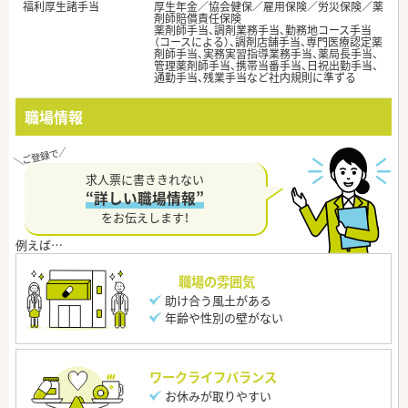
福利厚生諸手当
厚生年金／協会健保／雇用保険／労災保険／薬
剤師賠償責任保険
薬剤師手当、調剤業務手当、勤務地コース手当
（コースによる）、調剤店舗手当、専門医療認定薬
剤師手当、実務実習指導業務手当、薬局長手当、
管理薬剤師手当、携帯当番手当、日祝出勤手当、
通勤手当、残業手当など社内規則に準ずる
職場情報
求人票に書ききれない
“詳しい職場情報”
をお伝えします！
職場の雰囲気
助け合う風土がある
年齢や性別の壁がない
ワークライフバランス
お休みが取りやすい