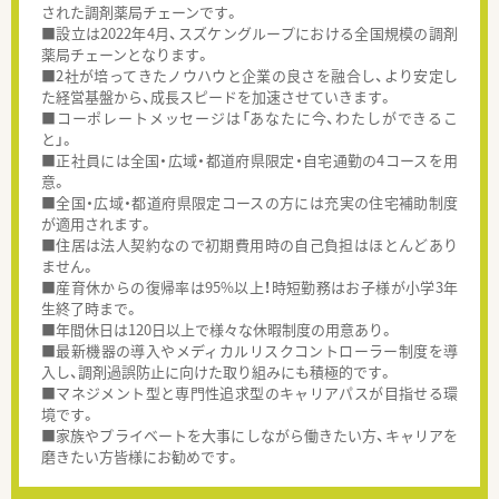
された調剤薬局チェーンです。
■設立は2022年4月、スズケングループにおける全国規模の調剤
薬局チェーンとなります。
■2社が培ってきたノウハウと企業の良さを融合し、より安定し
た経営基盤から、成長スピードを加速させていきます。
■コーポレートメッセージは「あなたに今、わたしができるこ
と」。
■正社員には全国・広域・都道府県限定・自宅通勤の4コースを用
意。
■全国・広域・都道府県限定コースの方には充実の住宅補助制度
が適用されます。
■住居は法人契約なので初期費用時の自己負担はほとんどあり
ません。
■産育休からの復帰率は95%以上！時短勤務はお子様が小学3年
生終了時まで。
■年間休日は120日以上で様々な休暇制度の用意あり。
■最新機器の導入やメディカルリスクコントローラー制度を導
入し、調剤過誤防止に向けた取り組みにも積極的です。
■マネジメント型と専門性追求型のキャリアパスが目指せる環
境です。
■家族やプライベートを大事にしながら働きたい方、キャリアを
磨きたい方皆様にお勧めです。