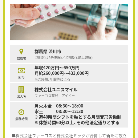
群馬県 渋川市
渋川駅 (JR吾妻線)／渋川駅 (JR上越線)
勤務地
年収420万円～650万円
月給260,000円～433,000円
給与
※ご経験、年齢等による
株式会社ユニスマイル
ファーコス薬局 アイビー
法人名
月火木金 08:30～18:00
水土 08:30～12:30
※週40時間シフトを軸とする月間変形労働制
勤務時間
※休憩時間60分以上、その他法定通りとする
■株式会社ファーコスと株式会社ミックが合併して新たに設立