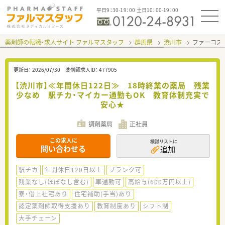
平日9：30-19：00 土日10：00-19：00
薬剤師の転職・求人サイト ファルマスタッフ
群馬県
渋川市
ファーコス
更新日：
2026/07/30
薬剤師求人ID：
477905
【渋川市】≪年間休日122日≫ 18時終業の薬局 残業
少なめ 駅チカ・マイカー通勤もOK 教育体制充実で
安心★
調剤薬局
正社員
この求人に
検討リストに
問い合わせる
追加
駅チカ
年間休日120日以上
ブランク可
残業なし(ほぼなし含む)
車通勤可
高給与(600万円以上)
寮・借上社宅あり
住宅補助(手当)あり
認定薬剤師取得支援あり
教育制度あり
シフト制
大手チェーン