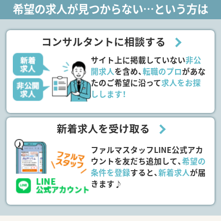
希望の求人が見つからない…という方は
コンサルタントに相談する
サイト上に掲載していない
非公
開求人
を含め、
転職のプロ
があな
たのご希望に沿って
求人をお探
しします！
新着求人を受け取る
ファルマスタッフLINE公式アカ
ウントを友だち追加して、
希望の
条件を登録
すると、
新着求人
が届
きます♪