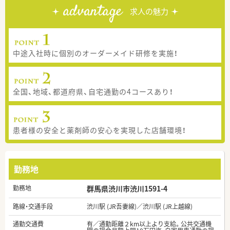
advantage
求人の魅力
中途入社時に個別のオーダーメイド研修を実施！
全国、地域、都道府県、自宅通勤の4コースあり！
患者様の安全と薬剤師の安心を実現した店舗環境！
勤務地
勤務地
群馬県渋川市渋川1591-4
路線・交通手段
渋川駅 (JR吾妻線)／渋川駅 (JR上越線)
通勤交通費
有／通勤距離２km以上より支給。公共交通機