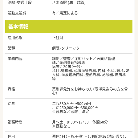
路線・交通手段
八木原駅 (JR上越線)
通勤交通費
有／規定による
基本情報
雇用形態
正社員
業種
病院・クリニック
業務内容
調剤／監査／注射セット／医薬品管理
ほか薬剤管理指導等
病床：120床（一般）
科目：循環器、心臓血管外科、内科、外科、眼科、婦
人科、血液透析内科、整形外科、泌尿器、皮膚科
等
資格
薬剤師免許をお持ちの方（取得見込みの方を含
む）
給与
年収380万円～500万円
月給250,000円～350,000円
※経験など考慮し決定
勤務時間
月～土 8：30～17：30 休憩60分
※夜勤なし
休日
週休2日（日祝＋他1日）、有給休暇（法定通り）、