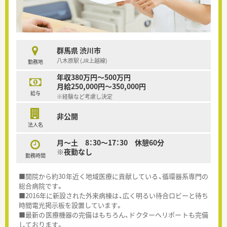
群馬県 渋川市
八木原駅 (JR上越線)
勤務地
年収380万円～500万円
月給250,000円～350,000円
給与
※経験など考慮し決定
非公開
法人名
月～土 8：30～17：30 休憩60分
※夜勤なし
勤務時間
■開院から約30年近く地域医療に貢献している、循環器系専門の
総合病院です。
■2016年に新設された外来病棟は、広く明るい待合ロビーと待ち
時間電光掲示板を設置しています。
■最新の医療機器の完備はもちろん、ドクターヘリポートも完備
しております。