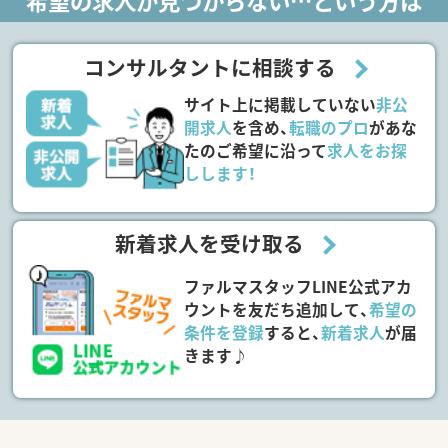
希望の求人が見つからない…という方は
コンサルタントに相談する
サイト上に掲載していない
非公
開求人
を含め、
転職のプロ
があな
たのご希望に沿って
求人をお探
しします！
新着求人を受け取る
ファルマスタッフLINE公式アカ
ウントを友だち追加して、
希望の
条件を登録
すると、
新着求人
が届
きます♪