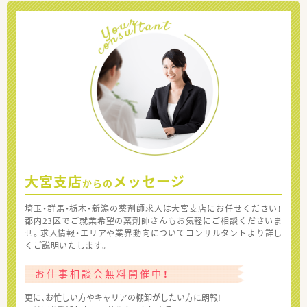
大宮支店
メッセージ
からの
埼玉・群馬・栃木・新潟の薬剤師求人は大宮支店にお任せください！
都内23区でご就業希望の薬剤師さんもお気軽にご相談くださいま
せ。求人情報・エリアや業界動向についてコンサルタントより詳し
くご説明いたします。
お仕事相談会無料開催中！
更に、お忙しい方やキャリアの棚卸がしたい方に朗報!