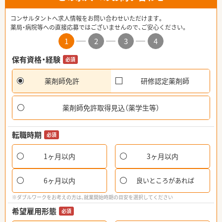
コンサルタントへ求人情報をお問い合わせいただけます。
薬局・病院等への直接応募ではございませんので、ご安心ください。
1
2
3
4
保有資格・経験
必須
薬剤師免許
研修認定薬剤師
薬剤師免許取得見込（薬学生等）
転職時期
必須
1ヶ月以内
3ヶ月以内
6ヶ月以内
良いところがあれば
※ダブルワークをお考えの方は、就業開始時期の目安を選択してください
希望雇用形態
必須