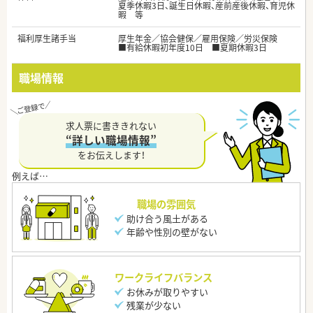
夏季休暇3日、誕生日休暇、産前産後休暇、育児休
暇 等
福利厚生諸手当
厚生年金／協会健保／雇用保険／労災保険
■有給休暇初年度10日 ■夏期休暇3日
職場情報
求人票に書ききれない
“詳しい職場情報”
をお伝えします！
職場の雰囲気
助け合う風土がある
年齢や性別の壁がない
ワークライフバランス
お休みが取りやすい
残業が少ない