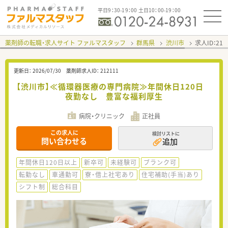
平日9：30-19：00 土日10：00-19：00
薬剤師の転職・求人サイト ファルマスタッフ
群馬県
渋川市
求人ID：21
更新日：
2026/07/30
薬剤師求人ID：
212111
【渋川市】≪循環器医療の専門病院≫年間休日120日
夜勤なし 豊富な福利厚生
病院・クリニック
正社員
この求人に
検討リストに
問い合わせる
追加
年間休日120日以上
新卒可
未経験可
ブランク可
転勤なし
車通勤可
寮・借上社宅あり
住宅補助(手当)あり
シフト制
総合科目