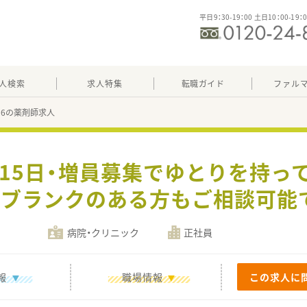
平日9：30-19：00 土日10：00-19：
人検索
求人特集
転職ガイド
ファル
456の薬剤師求人
115日・増員募集でゆとりを持っ
・ブランクのある方もご相談可能
病院・クリニック
正社員
報
職場情報
この求人に