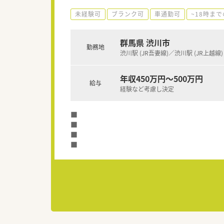
未経験可
ブランク可
車通勤可
~18時ま
群馬県 渋川市
勤務地
渋川駅 (JR吾妻線)／渋川駅 (JR上越線)
年収450万円～500万円
給与
経験など考慮し決定
■
■
■
■