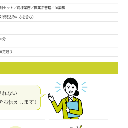
射セット／病棟業務／医薬品管理／DI業務
取得見込みの方を含む）
60分
法定通り
きれない
をお伝えします！