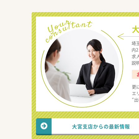
埼
内
求
説
更
エ
“
大宮支店からの最新情報