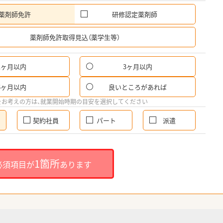
薬剤師免許
研修認定薬剤師
希
薬剤師免許取得見込（薬学生等）
1ヶ月以内
3ヶ月以内
6ヶ月以内
良いところがあれば
をお考えの方は、就業開始時期の目安を選択してください
契約社員
パート
派遣
1箇所
必須項目が
あります