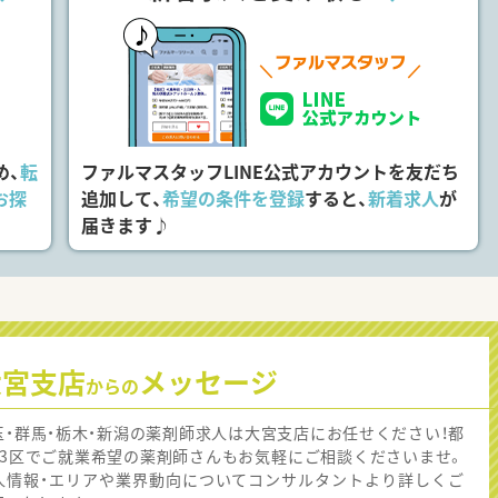
め、
転
ファルマスタッフLINE公式アカウントを友だち
お探
追加して、
希望の条件を登録
すると、
新着求人
が
届きます♪
大宮支店
メッセージ
からの
玉・群馬・栃木・新潟の薬剤師求人は大宮支店にお任せください！都
23区でご就業希望の薬剤師さんもお気軽にご相談くださいませ。
人情報・エリアや業界動向についてコンサルタントより詳しくご