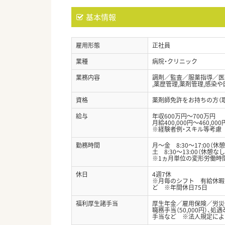
基本情報
雇用形態
正社員
業種
病院・クリニック
業務内容
調剤／監査／服薬指導／医
,薬歴管理,薬剤管理,感染
資格
薬剤師免許をお持ちの方（
給与
年収600万円～700万円
月給400,000円～460,000
※経験者例・スキル等考慮
勤務時間
月～金 8:30～17:00（休憩
土 8:30～13:00（休憩なし
※1ヵ月単位の変形労働時
休日
4週7休
※月毎のシフト 有給休暇（
ど ※年間休日75日
福利厚生諸手当
厚生年金／雇用保険／労災
職務手当（50,000円）、
手当など ※法人規定によ