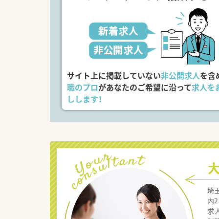
サイト上に掲載していない
非公開求人
を含
職のプロ
があなたのご希望に沿って
求人を
しします！
埼
内
求