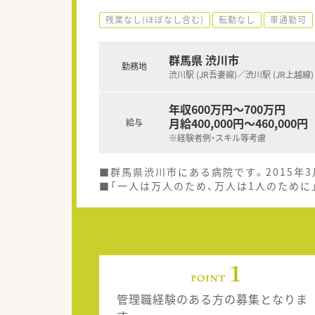
残業なし(ほぼなし含む)
転勤なし
車通勤可
群馬県 渋川市
勤務地
渋川駅 (JR吾妻線)／渋川駅 (JR上越線)
年収600万円～700万円
月給400,000円～460,000円
給与
※経験者例・スキル等考慮
■群馬県渋川市にある病院です。2015年
■「一人は万人のため、万人は1人のために
管理職経験のある方の募集となりま