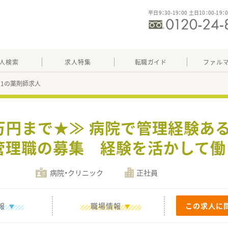
平日9：30-19：00 土日10：00-19：
人検索
求人特集
転職ガイド
ファル
281の薬剤師求人
0万円まで★≫ 病院で管理経験ある
管理職の募集 経験を活かして働
病院・クリニック
正社員
報
職場情報
この求人に