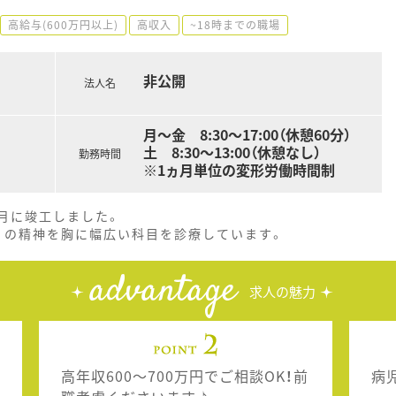
高給与(600万円以上)
高収入
~18時までの職場
非公開
法人名
月～金 8:30～17:00（休憩60分）
土 8:30～13:00（休憩なし）
勤務時間
※1ヵ月単位の変形労働時間制
3月に竣工しました。
」の精神を胸に幅広い科目を診療しています。
advantage
求人の魅力
高年収600～700万円でご相談OK！前
病