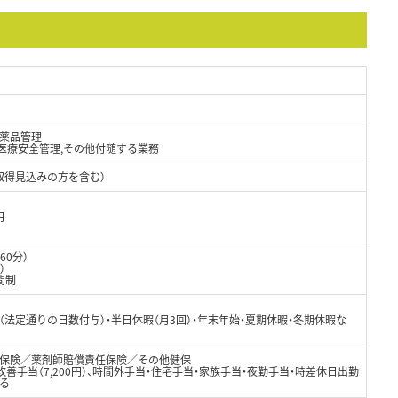
薬品管理
や医療安全管理,その他付随する業務
取得見込みの方を含む）
円
60分）
）
間制
法定通りの日数付与）・半日休暇（月3回）・年末年始・夏期休暇・冬期休暇な
保険／薬剤師賠償責任保険／その他健保
処遇改善手当（7,200円）、時間外手当・住宅手当・家族手当・夜勤手当・時差休日出勤
る