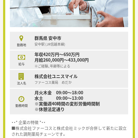
群馬県 安中市
安中駅 (JR信越本線)
勤務地
年収420万円～650万円
月給260,000円～433,000円
給与
※ご経験、年齢等による
株式会社ユニスマイル
ファーコス薬局 めだか
法人名
月火木金 09:00～18:00
水土 09:00～13:00
※実働週40時間の変形労働時間制
勤務時間
※休憩法定通り
・・* 企業の特徴 *・・
■株式会社ファーコスと株式会社ミックが合併して新たに設立
された調剤薬局チェーンです。