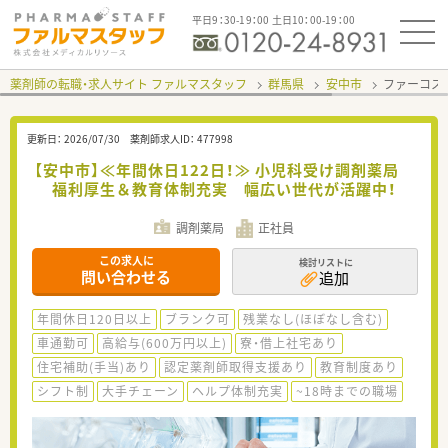
平日9：30-19：00 土日10：00-19：00
薬剤師の転職・求人サイト ファルマスタッフ
群馬県
安中市
ファーコス
更新日：
2026/07/30
薬剤師求人ID：
477998
【安中市】≪年間休日122日！≫ 小児科受け調剤薬局
福利厚生＆教育体制充実 幅広い世代が活躍中！
調剤薬局
正社員
この求人に
検討リストに
問い合わせる
追加
年間休日120日以上
ブランク可
残業なし(ほぼなし含む)
車通勤可
高給与(600万円以上)
寮・借上社宅あり
住宅補助(手当)あり
認定薬剤師取得支援あり
教育制度あり
シフト制
大手チェーン
ヘルプ体制充実
~18時までの職場