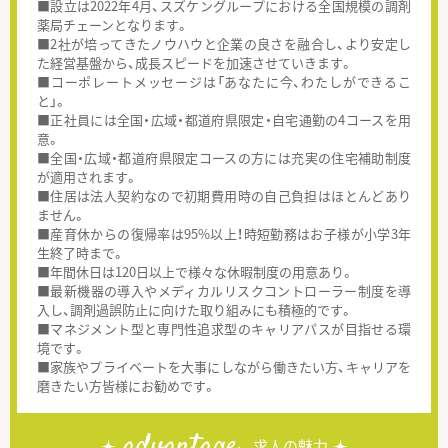
■設立は2022年4月、スズケングループにおける全国規模の調剤
薬局チェーンとなります。
■2社が培ってきたノウハウと企業の良さを融合し、より安定し
た経営基盤から、成長スピードを加速させていきます。
■コーポレートメッセージは「あなたに今、わたしができるこ
と」。
■正社員には全国・広域・都道府県限定・自宅通勤の4コースを用
意。
■全国・広域・都道府県限定コースの方には充実の住宅補助制度
が適用されます。
■住居は法人契約なので初期費用時の自己負担はほとんどあり
ません。
■産育休からの復帰率は95%以上！時短勤務はお子様が小学3年
生終了時まで。
■年間休日は120日以上で様々な休暇制度の用意あり。
■最新機器の導入やメディカルリスクコントローラー制度を導
入し、調剤過誤防止に向けた取り組みにも積極的です。
■マネジメント型と専門性追求型のキャリアパスが目指せる環
境です。
■家族やプライベートを大事にしながら働きたい方、キャリアを
磨きたい方皆様にお勧めです。
advantage
求人の魅力