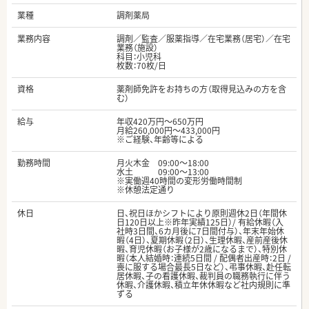
業種
調剤薬局
業務内容
調剤／監査／服薬指導／在宅業務（居宅）／在宅
業務（施設）
科目：小児科
枚数：70枚/日
資格
薬剤師免許をお持ちの方（取得見込みの方を含
む）
給与
年収420万円～650万円
月給260,000円～433,000円
※ご経験、年齢等による
勤務時間
月火木金 09:00～18:00
水土 09:00～13:00
※実働週40時間の変形労働時間制
※休憩法定通り
休日
日、祝日ほかシフトにより原則週休2日（年間休
日120日以上※昨年実績125日）/ 有給休暇（入
社時3日間、6カ月後に7日間付与）、年末年始休
暇（4日）、夏期休暇（2日）、生理休暇、産前産後休
暇、育児休暇（お子様が2歳になるまで）、特別休
暇（本人結婚時：連続5日間 / 配偶者出産時：2日 /
喪に服する場合最長5日など）、弔事休暇、赴任転
居休暇、子の看護休暇、裁判員の職務執行に伴う
休暇、介護休暇、積立年休休暇など社内規則に準
ずる