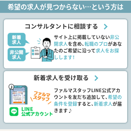
希望の求人が見つからない…という方は
コンサルタントに相談する
サイト上に掲載していない
非公
開求人
を含め、
転職のプロ
があな
たのご希望に沿って
求人をお探
しします！
新着求人を受け取る
ファルマスタッフLINE公式アカ
ウントを友だち追加して、
希望の
条件を登録
すると、
新着求人
が届
きます♪