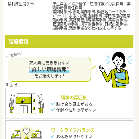
福利厚生諸手当
厚生年金／協会健保／雇用保険／労災保険／薬
剤師賠償責任保険
薬剤師手当、調剤業務手当、勤務地コース手当
（コースによる）、調剤店舗手当、専門医療認定薬
剤師手当、実務実習指導業務手当、薬局長手当、
管理薬剤師手当、携帯当番手当、日祝出勤手当、
通勤手当、残業手当など社内規則に準ずる
職場情報
求人票に書ききれない
“詳しい職場情報”
をお伝えします！
職場の雰囲気
助け合う風土がある
年齢や性別の壁がない
ワークライフバランス
お休みが取りやすい