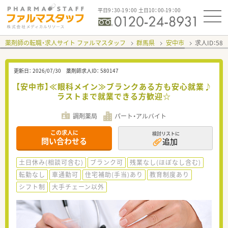
平日9：30-19：00 土日10：00-19：00
薬剤師の転職・求人サイト ファルマスタッフ
群馬県
安中市
求人ID：58
更新日：
2026/07/30
薬剤師求人ID：
580147
【安中市】≪眼科メイン≫ブランクある方も安心就業♪
ラストまで就業できる方歓迎☆
調剤薬局
パート・アルバイト
この求人に
検討リストに
問い合わせる
追加
土日休み(相談可含む)
ブランク可
残業なし(ほぼなし含む)
転勤なし
車通勤可
住宅補助(手当)あり
教育制度あり
シフト制
大手チェーン以外