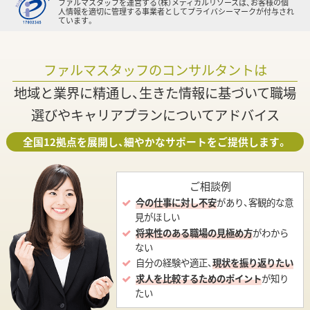
ファルマスタッフを運営する（株）メディカルリソースは、お客様の個
人情報を適切に管理する事業者としてプライバシーマークが付与され
ています。
ファルマスタッフのコンサルタントは
地域と業界に精通し、生きた情報に基づいて職場
選びやキャリアプランについてアドバイス
全国12拠点を展開し、細やかなサポートをご提供します。
ご相談例
今の仕事に対し不安
があり、客観的な意
見がほしい
将来性のある職場の見極め方
がわから
ない
自分の経験や適正、
現状を振り返りたい
求人を比較するためのポイント
が知り
たい