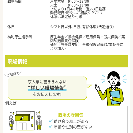
勤務時間
月水木金 9：00～18：30
火土 9：00～13：00
上記より1日4-8時間 週2-3日勤務
勤務曜日・時間はご相談ください
休憩は法定通り付与
休日
シフト日以外、日祝、有給休暇（法定通り）
福利厚生諸手当
厚生年金／協会健保／雇用保険／労災保険／薬
剤師賠償責任保険
通勤手当全額支給 各種保険完備（就業条件に
より加入）
職場情報
求人票に書ききれない
“詳しい職場情報”
をお伝えします！
職場の雰囲気
助け合う風土がある
年齢や性別の壁がない