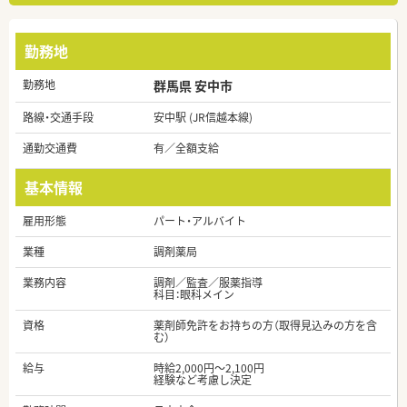
勤務地
勤務地
群馬県 安中市
路線・交通手段
安中駅 (JR信越本線)
通勤交通費
有／全額支給
基本情報
雇用形態
パート・アルバイト
業種
調剤薬局
業務内容
調剤／監査／服薬指導
科目：眼科メイン
資格
薬剤師免許をお持ちの方（取得見込みの方を含
む）
給与
時給2,000円～2,100円
経験など考慮し決定