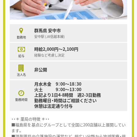
群馬県 安中市
安中駅 (JR信越本線)
勤務地
時給2,000円～2,100円
経験など考慮し決定
給与
非公開
法人名
月水木金 9：00～18：30
火土 9：00～13：00
上記より1日4-8時間 週2-3日勤務
勤務時間
勤務曜日・時間はご相談ください
休憩は法定通り付与
・・＊ 薬局の特徴 ＊・・
■福島県を基点にグループとして全国に200店舗以上展開してい
ます。
■調剤薬局や介護施設の運営など、幅広い分野から地域医療・福