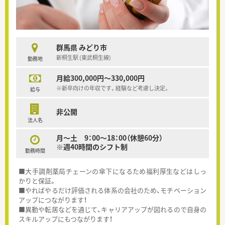
群馬県 みどり市
新桐生駅 (東武桐生線)
勤務地
月給300,000円～330,000円
※新卒向けの年収です。経験など考慮し決定。
給与
非公開
法人名
月～土 9：00～18：00（休憩60分）
※週40時間のシフト制
勤務時間
■大手調剤薬局チェーンの傘下になるため福利厚生などはしっ
かりと保証。
■やればやるだけ評価される体系の会社のため、モチベーション
アップにつながります！
■異動や転居などを通じて、キャリアアップが図れるので自身の
スキルアップにもつながります！