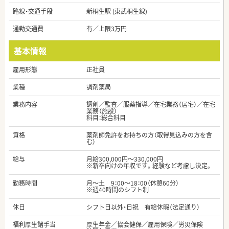
路線・交通手段
新桐生駅 (東武桐生線)
通勤交通費
有／上限3万円
基本情報
雇用形態
正社員
業種
調剤薬局
業務内容
調剤／監査／服薬指導／在宅業務（居宅）／在宅
業務（施設）
科目：総合科目
資格
薬剤師免許をお持ちの方（取得見込みの方を含
む）
給与
月給300,000円～330,000円
※新卒向けの年収です。経験など考慮し決定。
勤務時間
月～土 9：00～18：00（休憩60分）
※週40時間のシフト制
休日
シフト日以外・日祝 有給休暇（法定通り）
福利厚生諸手当
厚生年金／協会健保／雇用保険／労災保険