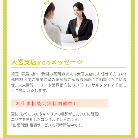
大宮支店
メッセージ
からの
埼玉・群馬・栃木・新潟の薬剤師求人は大宮支店にお任せください！
都内23区でご就業希望の薬剤師さんもお気軽にご相談くださいま
せ。求人情報・エリアや業界動向についてコンサルタントより詳し
くご説明いたします。
お仕事相談会無料開催中！
更に、お忙しい方やキャリアの棚卸がしたい方に朗報!
エリアを熟知したコンサルタントによる、
“出張”個別相談サービスも同時開催中です。