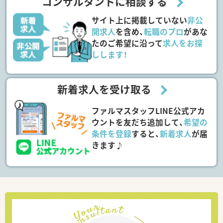
コンサルタントに相談する
サイト上に掲載していない
非公
開求人
を含め、
転職のプロ
があな
たのご希望に沿って
求人をお探
しします！
新着求人を受け取る
ファルマスタッフLINE公式アカ
ウントを友だち追加して、
希望の
条件を登録
すると、
新着求人
が届
きます♪