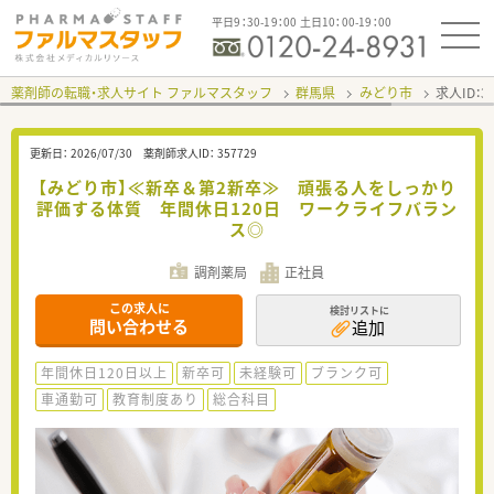
平日9：30-19：00 土日10：00-19：00
薬剤師の転職・求人サイト ファルマスタッフ
群馬県
みどり市
求人ID：
更新日：
2026/07/30
薬剤師求人ID：
357729
【みどり市】≪新卒＆第2新卒≫ 頑張る人をしっかり
評価する体質 年間休日120日 ワークライフバラン
ス◎
調剤薬局
正社員
この求人に
検討リストに
問い合わせる
追加
年間休日120日以上
新卒可
未経験可
ブランク可
車通勤可
教育制度あり
総合科目