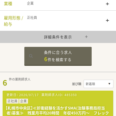
業種
企業
雇用形態 /
正社員
給与
詳細条件を表示
条件に合う求人
6
件を
検索する
6
件の薬剤師求人
並び順
更新日：
2026/07/17
薬剤師求人ID：
485350
正社員
企業
【札幌市中央区】≪折衝経験を活かすSMA(治験事務局担当
者)募集≫ 残業月平均20時間 年収450万円～ フレック