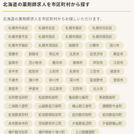
北海道の薬剤師求人を市区町村から探す
北海道の薬剤師求人を市区町村からお探しいただけます。
札幌市中央区
札幌市北区
札幌市東区
札幌市白石区
札幌市豊平区
札幌市南区
札幌市西区
札幌市厚別区
札幌市手稲区
札幌市清田区
函館市
小樽市
旭川市
室蘭市
釧路市
帯広市
北見市
岩見沢市
網走市
留萌市
苫小牧市
稚内市
美唄市
芦別市
江別市
赤平市
紋別市
士別市
名寄市
三笠市
根室市
千歳市
滝川市
砂川市
深川市
富良野市
登別市
恵庭市
伊達市
北広島市
石狩市
北斗市
石狩郡当別町
松前郡松前町
亀田郡七飯町
茅部郡森町
二海郡八雲町
山越郡長万部町
檜山郡江差町
瀬棚郡今金町
虻田郡真狩村
虻田郡倶知安町
岩内郡共和町
岩内郡岩内町
余市郡余市町
空知郡奈井江町
夕張郡長沼町
夕張郡栗山町
樺戸郡月形町
樺戸郡新十津川町
上川郡鷹栖町