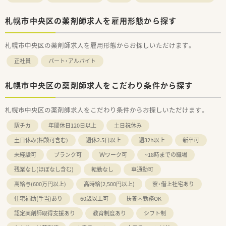
札幌市中央区の薬剤師求人を雇用形態から探す
札幌市中央区の薬剤師求人を雇用形態からお探しいただけます。
正社員
パート・アルバイト
札幌市中央区の薬剤師求人をこだわり条件から探す
札幌市中央区の薬剤師求人をこだわり条件からお探しいただけます。
駅チカ
年間休日120日以上
土日祝休み
土日休み(相談可含む)
週休2.5日以上
週32h以上
新卒可
未経験可
ブランク可
Ｗワーク可
~18時までの職場
残業なし(ほぼなし含む)
転勤なし
車通勤可
高給与(600万円以上)
高時給(2,500円以上)
寮・借上社宅あり
住宅補助(手当)あり
60歳以上可
扶養内勤務OK
認定薬剤師取得支援あり
教育制度あり
シフト制