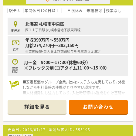
【必要スキル・歓迎スキル】
駅チカ
年間休日120日以上
土日祝休み
未経験可
残業なし(ほぼなし含む)
■CRCとしての経験は不問ですが、「薬剤師として2年以上の臨
床経験」または「治験業界での実務経験」を有していることが応
北海道 札幌市中央区
募にあたっての必須条件となります。
西１１丁目駅 (札幌市営地下鉄東西線)
勤務地
■入社後には東京で約2週間にわたり実施される新入社員研修
に、全日程参加できることが必須のスキルとして求められます。
年収399万円～550万円
■未経験の方でも応募は可能ですが、医療現場での経験を活かし
月給274,270円～383,150円
ながら専門知識を主体的に吸収しようとする姿勢が必要です。
給与
※業務経験・能力および前職給与を考慮のうえ決定
【会社特徴】
月～金 9：00～17：30（休憩60分）
■研究から販売までの一貫した支援体制をグループ全体で有し
※フレックス制（コアタイム11：00～15：00）
勤務
ており、製薬企業とほぼ同等の機能を持つ独自の強みがありま
時間
す。
■医療機関側から治験を支援するSMO事業において長年の実績
■安定基盤のグループ企業。社内システムも充実しており、外出
があり、高い倫理観とフロンティア精神を併せ持っています。
しながらも社員感の連携がとりやすい環境です。
■医療領域にとどまらず、健康や未病・予防といった生活の全ス
■人材開発にも注力しており、入社時研修は6週間をかけ基礎か
テージにおいてヒトの一生に寄与することを目指しています。
ら実務面まで幅広く学習できます
■社員の8割が女性のため、女性が働きやすい環境が整っていま
詳細を見る
お問い合わせ
す。女性リーダー比率は50％強（日本の女性管理職平均12％）と
長期で活躍できる企業です。
■会社のカラーとしてチーム全体で協力しながら治験を進めて
いく会社です。1人3～5施設を受け持ちますが、他のチームメン
更新日：
2026/07/17
薬剤師求人ID：
555195
バーがサポートしながら治験を進めていくことができるため、負