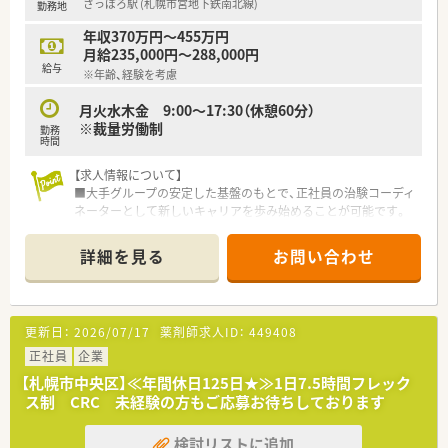
さっぽろ駅 (札幌市営地下鉄南北線)
勤務地
った高度な調整能力や専門知識を即座に発揮してください。
年収370万円～455万円
【会社特徴】
月給235,000円～288,000円
■開発から販売まで全てのプロセスをグループ内に保有してお
給与
※年齢、経験を考慮
り、製薬企業と並ぶ機能を持つ国内屈指の支援体制が強みです。
■各拠点が独立した研究室のようなフロンティア精神を持ち、医
月火水木金 9:00～17:30（休憩60分）
療領域を超えて健康や予防といった幅広い分野へ展開します。
※裁量労働制
勤務
■長年培ってきた高い倫理観を礎とし、時代が求める新たな価値
時間
を次々と提供し続けるヘルスケアのリーディング集団です。
【求人情報について】
■大手グループの安定した基盤のもとで、正社員の治験コーディ
ネーターとして新しいキャリアを歩み始めることが可能です。
■年間休日は120日以上確保されており、土日祝日が休みのた
め、プライベートの時間も大切にしながら無理なく働けます。
詳細を見る
お問い合わせ
■未経験からでも挑戦できる貴重な求人であり、充実した研修制
度によって専門的な知識を一から着実に習得できる環境です。
【募集背景と求める人物像について】
更新日：
2026/07/17
薬剤師求人ID：
449408
■さらなる事業拡大とヘルスケア事業の加速を見据えて、新しい
価値を共に創造していける意欲ある仲間を増員募集します。
正社員
企業
■医療の発展に貢献したいという強い志を持ち、時代のニーズに
【札幌市中央区】≪年間休日125日★≫1日7.5時間フレック
対して柔軟に対応できるフロンティア精神のある方を求めま
ス制 CRC 未経験の方もご応募お待ちしております
す。
■患者さんや医療スタッフと円滑に連携を図るため、相手の立場
検討リストに追加
に立った誠実なコミュニケーションができる方を歓迎します。