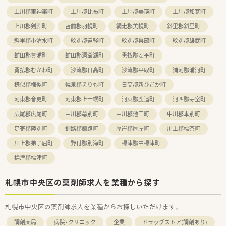
上川郡東神楽町
上川郡比布町
上川郡美瑛町
上川郡和寒町
上川郡剣淵町
苫前郡羽幌町
網走郡美幌町
斜里郡斜里町
斜里郡小清水町
紋別郡遠軽町
紋別郡興部町
紋別郡雄武町
虻田郡豊浦町
虻田郡洞爺湖町
勇払郡安平町
勇払郡むかわ町
沙流郡日高町
沙流郡平取町
浦河郡浦河町
様似郡様似町
幌泉郡えりも町
日高郡新ひだか町
河東郡音更町
河東郡上士幌町
河東郡鹿追町
河西郡芽室町
広尾郡広尾町
中川郡幕別町
中川郡池田町
中川郡本別町
足寄郡陸別町
釧路郡釧路町
厚岸郡厚岸町
川上郡標茶町
川上郡弟子屈町
野付郡別海町
標津郡中標津町
標津郡標津町
札幌市中央区の薬剤師求人を業種から探す
札幌市中央区の薬剤師求人を業種からお探しいただけます。
調剤薬局
病院・クリニック
企業
ドラッグストア(調剤あり)