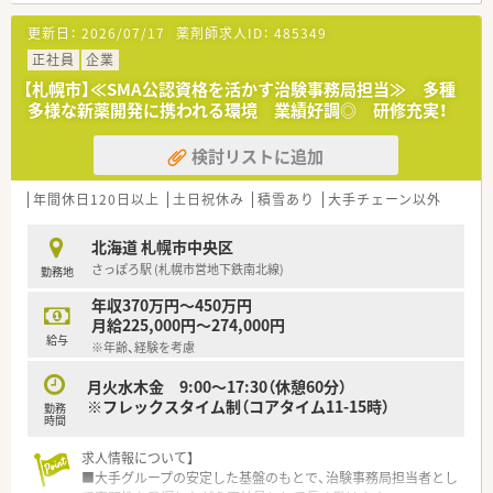
【募集背景と求める人物像について】
更新日：
2026/07/17
薬剤師求人ID：
485349
■ヘルスケア事業のさらなる加速と体制強化を見据えた増員募
集であり、新しい価値を共に創造できる仲間を求めています。
正社員
企業
■時代のニーズに柔軟に対応できる姿勢と、未知の領域へ挑戦し
【札幌市】≪SMA公認資格を活かす治験事務局担当≫ 多種
続けるフロンティア精神をお持ちの方を高く評価します。
多様な新薬開発に携われる環境 業績好調◎ 研修充実！
■治験という倫理観が求められる現場において、誠実な態度で周
囲と信頼関係を構築できる方を心よりお待ちしています。
検討リストに追加
【必要スキル・歓迎スキル】
■業界を問わず営業や店長、SVなどの折衝・調整業務を3年以上
年間休日120日以上
土日祝休み
積雪あり
大手チェーン以外
経験していることが、即戦力として期待される条件です。
■入社直後に東京で約2週間にわたり実施される集合研修に、全
北海道 札幌市中央区
日程滞在して参加できることが必須の要件となります。
さっぽろ駅 (札幌市営地下鉄南北線)
勤務地
■医療業界や治験業界での営業経験がある方は大歓迎ですが、未
経験の方でも過去の交渉経験を活かして挑戦可能です。
年収370万円～450万円
月給225,000円～274,000円
【会社特徴】
給与
※年齢、経験を考慮
■開発から販売まで一貫した支援体制を持つ大手グループの一
員であり、製薬企業と並ぶ高度な機能を有している点が強みで
月火水木金 9:00～17:30（休憩60分）
す。
※フレックスタイム制（コアタイム11-15時）
勤務
■医療領域にとどまらず、健康や未病・予防といった生活の全ス
時間
テージにおいて「ヒトの一生」に寄与することを目指していま
す。
求人情報について】
■倫理観を重んじる誠実な社風でありながら、新たな価値創造に
■大手グループの安定した基盤のもとで、治験事務局担当者とし