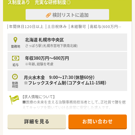
ス制度あり 充実な研修制度◎
検討リストに追加
年間休日120日以上
土日祝休み
未経験可
高給与(600万円以上)
積
北海道 札幌市中央区
さっぽろ駅 (札幌市営地下鉄南北線)
勤務地
年収380万円～600万円
※年齢、経験を考慮
給与
月火水木金 9:00～17:30（休憩60分）
※フレックスタイム制（コアタイム11-15時）
勤務
時間
【求人情報について】
■医療の未来を支える治験事務局担当者として、正社員で腰を据
えてキャリアを築いていける非常に安定した求人です。
■年間休日は120日以上が確保されており、土日祝日が休みのた
め、ワークライフバランスを重視したい方に最適です。
詳細を見る
お問い合わせ
■賞与は年2回で計4.4ヶ月分の実績があり、日々の貢献がしっか
りと給与に反映される納得感の高い待遇が魅力です。