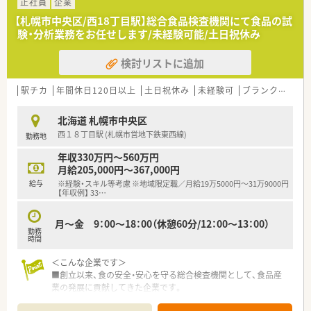
担なく仕事ができます
正社員
企業
【札幌市中央区/西18丁目駅】総合食品検査機関にて食品の試
験・分析業務をお任せします/未経験可能/土日祝休み
検討リストに追加
駅チカ
年間休日120日以上
土日祝休み
未経験可
ブランク可
車
北海道 札幌市中央区
西１８丁目駅 (札幌市営地下鉄東西線)
勤務地
年収330万円～560万円
月給205,000円～367,000円
給与
※経験・スキル等考慮 ※地域限定職／月給19万5000円～31万9000円
【年収例】 33
…
月～金 9：00～18：00（休憩60分/12：00～13：00）
勤務
時間
＜こんな企業です＞
■創立以来、食の安全・安心を守る総合検査機関として、食品産
業の発展に貢献してきた企業です。
■食の安全・安心を守る総合検査機関として、日本の食品産業の