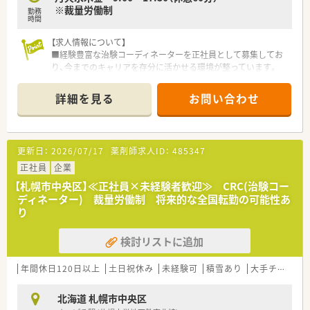
■医療領域にとどまらず、予防や健康維持など全ステージにおい
※裁量労働制
勤務
て「ヒトの一生」に寄与することを使命として掲げています。
時間
■各事業部が自律したLABとして機能しており、時代のニーズに
柔軟に対応する姿勢とフロンティア精神を大切にしています。
【求人情報について】
■経験豊富な治験コーディネーターを正社員として募集してお
り、今までのキャリアを存分に活かせる環境が整っています。
■年間休日120日以上で土日祝日が休みのため、仕事と私生活を
高い次元で両立させることが可能な求人内容です。
詳細を見る
お問い合わせ
■賞与は年2回で計4.4ヶ月分の支給実績があり、安定した生活基
盤を築きながら専門性をさらに磨くことができます。
【募集背景と求める人物像について】
更新日：
2026/07/17
薬剤師求人ID：
485347
■ヘルスケア事業を一層加速させるための増員募集であり、即戦
力として現場を牽引してくれる新たな仲間を求めています。
正社員
企業
■医療イノベーションを志し、時代の変化に柔軟に対応しながら
【札幌市中央区】≪正社員×未経験者歓迎≫ CRC(治験コー
価値を創造できるフロンティア精神のある方を歓迎します。
ディネーター) 裁量労働制 将来的な全国転勤の可能性あ
■治験の現場で培った倫理観を大切にしながら、患者さんや医療
り
スタッフと誠実に向き合える方を高く評価いたします。
検討リストに追加
【必要スキル・歓迎スキル】
■SMO業界における治験コーディネーターとしての実務経験が
2年以上あることが、今回の選考における必須条件です。
年間休日120日以上
土日祝休み
未経験可
積雪あり
大手チェーン以外
■採用後、東京で実施される約2週間の新入社員研修に全日程参
加し、最新の法令や実務を再確認できる方を募集します。
北海道 札幌市中央区
■経験者のみを対象とした募集であるため、これまでの実務で培