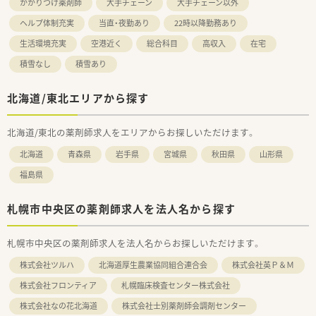
かかりつけ薬剤師
大手チェーン
大手チェーン以外
ヘルプ体制充実
当直・夜勤あり
22時以降勤務あり
生活環境充実
空港近く
総合科目
高収入
在宅
積雪なし
積雪あり
北海道/東北エリアから探す
北海道/東北の薬剤師求人をエリアからお探しいただけます。
北海道
青森県
岩手県
宮城県
秋田県
山形県
福島県
札幌市中央区の薬剤師求人を法人名から探す
札幌市中央区の薬剤師求人を法人名からお探しいただけます。
株式会社ツルハ
北海道厚生農業協同組合連合会
株式会社英Ｐ＆Ｍ
株式会社フロンティア
札幌臨床検査センター株式会社
株式会社なの花北海道
株式会社士別薬剤師会調剤センター