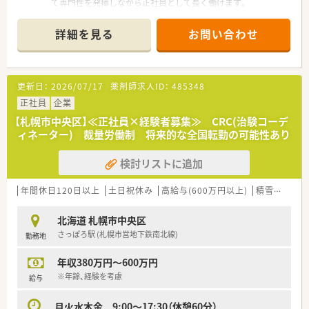
挑むフロンティア精神を大切にする専門家集団です。
て専門性を発揮しながら正社員として長く働けます。
■年間休日は120日以上が確保されており、土日祝日が休みのた
め、プライベートを大切にしながら無理なく継続できます。
詳細を見る
お問い合わせ
■計4.4ヶ月分の賞与支給実績があり、日々の実務に対する貢献
がしっかりと収入に反映される納得感の高い求人です。
【募集背景と求める人物像について】
更新日：
2026/07/17
薬剤師求人ID：
485348
■ヘルスケア事業のさらなる加速と体制強化を見据えた増員募
集であり、即戦力として現場を支える新たな仲間を求めます。
正社員
企業
■時代のニーズに柔軟に対応できる姿勢と、新たな価値を共に創
【札幌市中央区】≪正社員×経験者募集≫ CRC(治験コーデ
造していくフロンティア精神をお持ちの方を歓迎します。
ィネーター) 裁量労働制 将来的な全国転勤の可能性あり
■医療の発展に寄与するという強い使命感を持ち、周囲の関係者
と誠実なコミュニケーションを築ける方を募っています。
検討リストに追加
【必要スキル・歓迎スキル】
■日本SMO協会公認のSMA資格を保有し、有効認定期間内であ
年間休日120日以上
土日祝休み
高給与(600万円以上)
積雪あり
大
ることが、即戦力として活躍いただくための必須条件です。
■採用後は東京で約2週間にわたり実施される新入社員研修に全
北海道 札幌市中央区
日程参加し、最新の法令や実務を再確認できる方を募集します。
さっぽろ駅 (札幌市営地下鉄南北線)
勤務地
■これまでの治験事務経験で培った高度な調整能力を活かしつ
つ、さらなる専門知識の向上に意欲的な姿勢を高く評価します。
年収380万円～600万円
【会社特徴】
※年齢、経験を考慮
給与
■開発から販売まで一貫した支援体制を持つ国内有数の企業グ
ループであり、製薬企業と並ぶ高度な機能を有しています。
月火水木金 9:00～17:30（休憩60分）