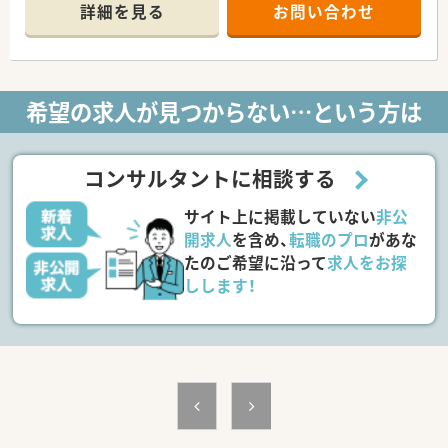
発展を支えています。
詳細を見る
お問い合わせ
■食品の試験・分析をはじめ外食店の衛生調査、食品工場におけ
る監査業務、食品衛生に係るセミナー・コンサルティングなど幅
広い業務を手掛けています。
＜こんな環境です＞
希望の求人が見つからない…という方は
■試験業務といっても1人でコツコツと作業しているわけではな
く、一つの検体に対して複数のメンバーが関わり、チームプレー
で業務を行っています。
■助け合いを大切にし、何でも気軽に相談し合える雰囲気の職場
コンサルタントに相談する
です。
■総合職は全国への異動の可能性もあります。全国への異動が
サイト上に掲載していない
非公
ない地域限定職社員の募集もございます。
開求人
を含め、
転職のプロ
があな
たのご希望に沿って
求人をお探
しします！