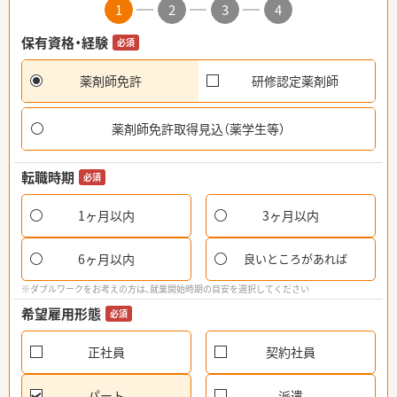
1
2
3
4
保有資格・経験
必須
薬剤師免許
研修認定薬剤師
薬剤師免許取得見込（薬学生等）
転職時期
必須
1ヶ月以内
3ヶ月以内
6ヶ月以内
良いところがあれば
※ダブルワークをお考えの方は、就業開始時期の目安を選択してください
希望雇用形態
必須
正社員
契約社員
パート
派遣