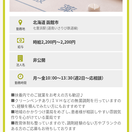
北海道 函館市
七重浜駅 (道南いさりび鉄道線)
勤務地
時給2,200円～2,200円
給与
非公開
法人名
月～金10：00～13：30（週2日～応相談）
勤務時間
■扶養内でのご就業をお考えの方も歓迎♪
■クリーンベンチあり/ＩＶＨなどの無菌調剤を行っていますの
で、経験を積んでみたい方にもおすすめです
■地域のかかりつけ薬局をめざし、患者様が相談しやすい雰囲気
作りを心がけている薬局です
■教育体制も整っていますので、調剤経験のない方やブランクの
ある方のご応募もお待ちしております