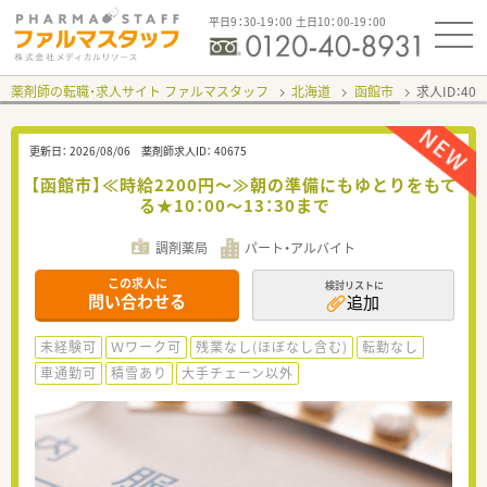
平日9：30-19：00 土日10：00-19：00
薬剤師の転職・求人サイト ファルマスタッフ
北海道
函館市
求人ID：40
更新日：
2026/08/06
薬剤師求人ID：
40675
【函館市】≪時給2200円～≫朝の準備にもゆとりをもて
る★10：00～13：30まで
調剤薬局
パート・アルバイト
この求人に
検討リストに
問い合わせる
追加
未経験可
Ｗワーク可
残業なし(ほぼなし含む)
転勤なし
車通勤可
積雪あり
大手チェーン以外