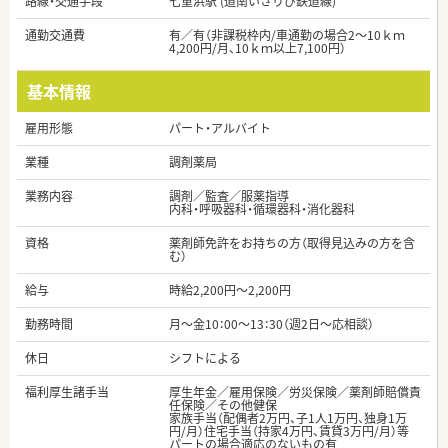
路線・交通手段
七重浜駅 (道南いさりび鉄道線)
通勤交通費
有／有（非課税枠内/車通勤の場合2～10ｋｍ
4,200円/月、10ｋｍ以上7,100円）
基本情報
雇用形態
パート・アルバイト
業種
調剤薬局
業務内容
調剤／監査／服薬指導
内科・呼吸器科・循環器科・消化器科
資格
薬剤師免許をお持ちの方（取得見込みの方を含
む）
給与
時給2,200円～2,200円
勤務時間
月～金10：00～13：30（週2日～応相談）
休日
シフトによる
福利厚生諸手当
厚生年金／雇用保険／労災保険／薬剤師賠償責
任保険／その他健保
家族手当（配偶者2万円、子1人1万円、独身1万
円/月）住宅手当（持家4万円、賃貸3万円/月）等
パートの場合適応のないもの有