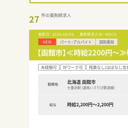
件の薬剤師求人
27
更新日：
2026/08/06
薬剤師求人ID：
40675
NEW
パート・アルバイト
調剤薬局
【函館市】≪時給2200円～
未経験可
Ｗワーク可
残業なし(ほぼなし含
北海道 函館市
勤務地
七重浜駅 (道南いさりび鉄道線)
時給2,200円～2,200円
給与