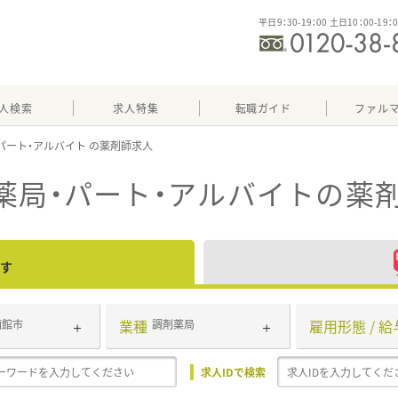
平日9：30-19：00 土日10：00-19：
人検索
求人特集
転職ガイド
ファル
パート・アルバイト
薬局・パート・アルバイト
の薬
す
業種
雇用形態 / 給
函館市
調剤薬局
求人IDで検索