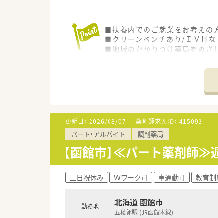
■扶養内でのご就業をお考えの
■クリーンベンチあり/ＩＶＨ
■地域のかかりつけ薬局をめざ
■教育体制も整っていますので
更新日：
2026/08/07
薬剤師求人ID：
415092
パート・アルバイト
調剤薬局
【函館市】≪パート薬剤師≫
土日祝休み
Ｗワーク可
車通勤可
教育制
北海道 函館市
勤務地
五稜郭駅 (JR函館本線)