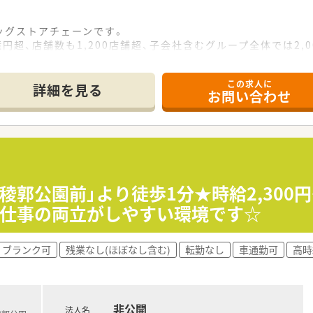
ッグストアチェーンです。
円超、店舗数も1,200店舗超、子会社含むグループ全体では2,
プクラスの水準です。
ータルヘルスケアステーションを目指しています。
この求人に
名以上！社員のプライベートを支える制度が整っています。
詳細を見る
お問い合わせ
研修」の他に基礎固めの「薬剤師新入社員研修」等、様々な研修
グ講座、本人のキャリアアップのための通信教育等、豊富な研修
稜郭公園前」より徒歩1分★時給2,300円～
と仕事の両立がしやすい環境です☆
ブランク可
残業なし(ほぼなし含む)
転勤なし
車通勤可
高時
非公開
法人名