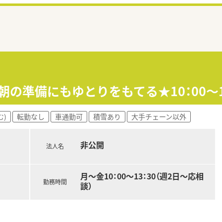
≫朝の準備にもゆとりをもてる★10：00～
む)
転勤なし
車通勤可
積雪あり
大手チェーン以外
非公開
法人名
月～金10：00～13：30（週2日～応相
勤務時間
談）