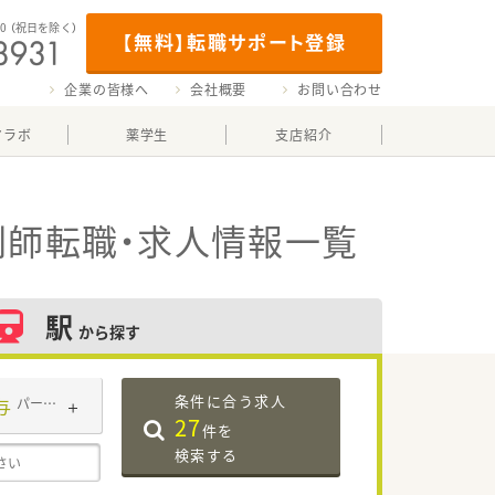
00
（祝日を除く）
【無料】転職サポート登録
企業の皆様へ
会社概要
お問い合わせ
マラボ
薬学生
支店紹介
剤師転職・求人情報一覧
駅
から探す
条件に合う求人
与
パート・アルバイト
27
件を
検索する