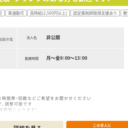
可
車通勤可
高時給(2,500円以上)
認定薬剤師取得支援あり
教
非公開
法人名
(函館市電
月～金9：00～13：00
勤務時間
な時間帯・回数などご希望をお聞かせください
で、調整可能です
（ご経験等によります）
良く、雰囲気も大変よい薬局です
したい方にもおすすめです
この求人に
度共に充実しております