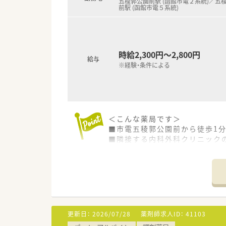
五稜郭公園前駅 (函館市電２系統)／五
前駅 (函館市電５系統)
時給2,300円～2,800円
給与
※経験・条件による
＜こんな薬局です＞
■市電五稜郭公園前から徒歩1
■隣接する内科外科クリニック
■1日あたりの処方箋は約70枚
＜こんな会社です＞
■ヘルプ体制が整っていますの
■夏季休暇（2日間）や年末年始
■北海道と東北に全10店舗の薬
更新日：
2026/07/28
薬剤師求人ID：
41103
＜パートさんも働きやすい環境