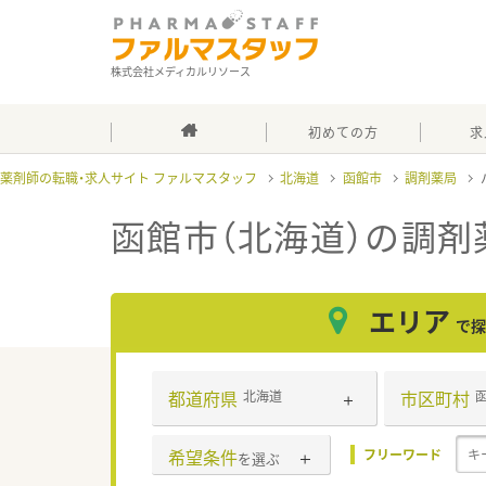
株式会社メディカルリソース
初めての方
求
薬剤師の転職・求人サイト ファルマスタッフ
北海道
函館市
調剤薬局
函館市（北海道）の調剤
エリア
で探
都道府県
市区町村
北海道
希望条件
フリーワード
を選ぶ