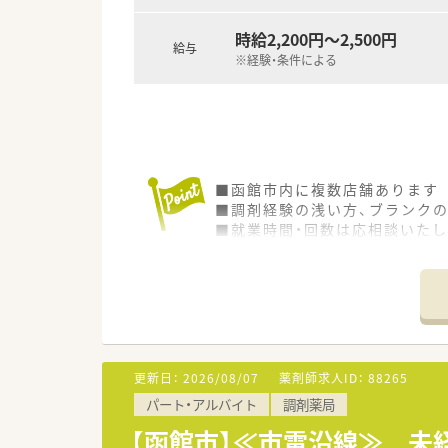
時給2,200円～2,500円
給与
※経験・条件による
■函館市内に複数店舗あります
■調剤経験の浅い方、ブランク
■就業時間・回数は応相談いた
■働きやすさがポイント！就業
更新日：
2026/08/07
薬剤師求人ID：
88265
パート・アルバイト
調剤薬局
【函館市】≪市電沿線≫ 未