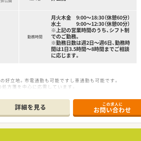
稜郭公園
月火木金 9:00～18:30（休憩60分）
水土 9:00～12:30（休憩00分）
※上記の営業時間のうち、シフト制
でのご勤務。
勤務時間
※勤務日数は週2日～週6日、勤務時
間は1日3.5時間～8時間までご相談
に応じます。
分の好立地。市電通勤も可能ですし車通勤も可能です。
の処方箋を中心に応需しています。
/日。薬剤師は2名以上の体制での対応を基本としています。
この求人に
詳細を見る
お問い合わせ
で有給休暇も取得しやすい環境です。
休暇（5日間）もございますのでプライベートと仕事の両立もし
局を展開している会社ですが、無理な異動はありません。
です＞