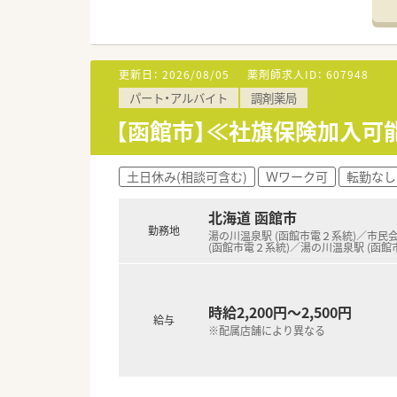
更新日：
2026/08/05
薬剤師求人ID：
607948
パート・アルバイト
調剤薬局
【函館市】≪社旗保険加入可能≫
土日休み(相談可含む)
Ｗワーク可
転勤なし
北海道 函館市
勤務地
湯の川温泉駅 (函館市電２系統)／市民
(函館市電２系統)／湯の川温泉駅 (函館
時給2,200円～2,500円
給与
※配属店舗により異なる