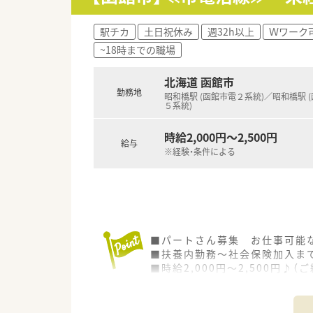
駅チカ
土日祝休み
週32h以上
Ｗワーク
~18時までの職場
北海道 函館市
勤務地
昭和橋駅 (函館市電２系統)／昭和橋駅 
５系統)
時給2,000円～2,500円
給与
※経験・条件による
■パートさん募集 お仕事可能
■扶養内勤務～社会保険加入ま
■時給2,000円～2,500円♪
■総合病院の門前薬局で立地も
科目も適度に多くスキルアップ
■大手企業で福利厚生、教育制