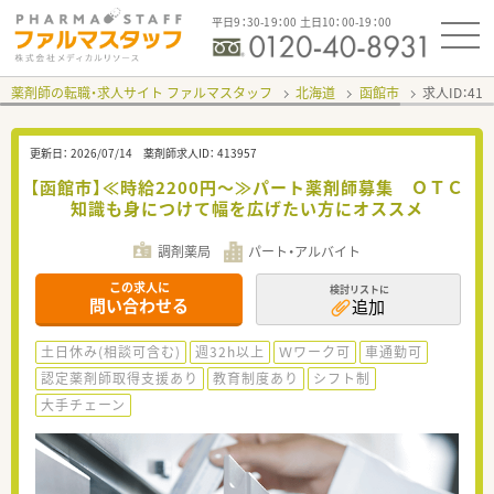
平日9：30-19：00 土日10：00-19：00
薬剤師の転職・求人サイト ファルマスタッフ
北海道
函館市
求人ID：41
更新日：
2026/07/14
薬剤師求人ID：
413957
【函館市】≪時給2200円～≫パート薬剤師募集 ＯＴＣ
知識も身につけて幅を広げたい方にオススメ
調剤薬局
パート・アルバイト
この求人に
検討リストに
問い合わせる
追加
土日休み(相談可含む)
週32h以上
Ｗワーク可
車通勤可
認定薬剤師取得支援あり
教育制度あり
シフト制
大手チェーン