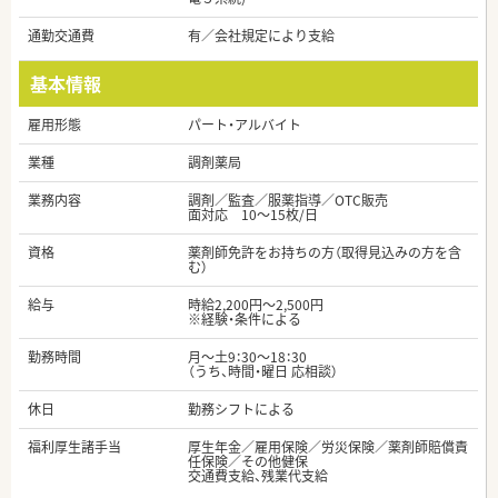
通勤交通費
有／会社規定により支給
基本情報
雇用形態
パート・アルバイト
業種
調剤薬局
業務内容
調剤／監査／服薬指導／OTC販売
面対応 10～15枚/日
資格
薬剤師免許をお持ちの方（取得見込みの方を含
む）
給与
時給2,200円～2,500円
※経験・条件による
勤務時間
月～土9：30～18：30
（うち、時間・曜日 応相談）
休日
勤務シフトによる
福利厚生諸手当
厚生年金／雇用保険／労災保険／薬剤師賠償責
任保険／その他健保
交通費支給、残業代支給