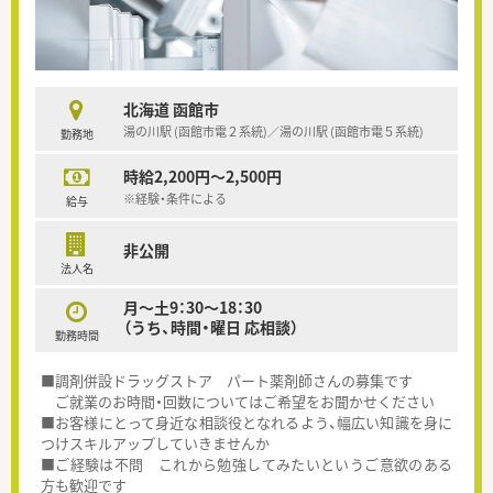
北海道 函館市
湯の川駅 (函館市電２系統)／湯の川駅 (函館市電５系統)
勤務地
時給2,200円～2,500円
※経験・条件による
給与
非公開
法人名
月～土9：30～18：30
（うち、時間・曜日 応相談）
勤務時間
■調剤併設ドラッグストア パート薬剤師さんの募集です
ご就業のお時間・回数についてはご希望をお聞かせください
■お客様にとって身近な相談役となれるよう、幅広い知識を身に
つけスキルアップしていきませんか
■ご経験は不問 これから勉強してみたいというご意欲のある
方も歓迎です