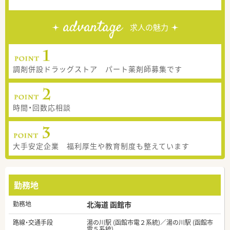
advantage
求人の魅力
調剤併設ドラッグストア パート薬剤師募集です
時間・回数応相談
大手安定企業 福利厚生や教育制度も整えています
勤務地
勤務地
北海道 函館市
路線・交通手段
湯の川駅 (函館市電２系統)／湯の川駅 (函館市
電５系統)