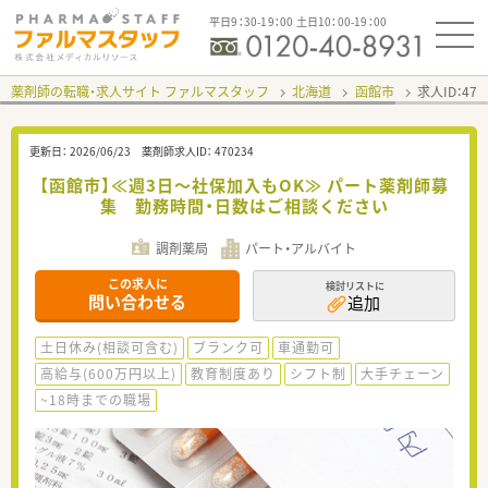
平日9：30-19：00 土日10：00-19：00
薬剤師の転職・求人サイト ファルマスタッフ
北海道
函館市
求人ID：47
更新日：
2026/06/23
薬剤師求人ID：
470234
【函館市】≪週3日～社保加入もOK≫ パート薬剤師募
集 勤務時間・日数はご相談ください
調剤薬局
パート・アルバイト
この求人に
検討リストに
問い合わせる
追加
土日休み(相談可含む)
ブランク可
車通勤可
高給与(600万円以上)
教育制度あり
シフト制
大手チェーン
~18時までの職場