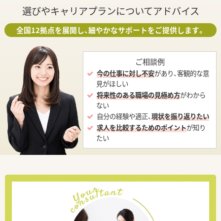
選びやキャリアプランについてアドバイス
全国12拠点を展開し、細やかなサポートをご提供します。
ご相談例
今の仕事に対し不安
があり、客観的な意
見がほしい
将来性のある職場の見極め方
がわから
ない
自分の経験や適正、
現状を振り返りたい
求人を比較するためのポイント
が知り
たい