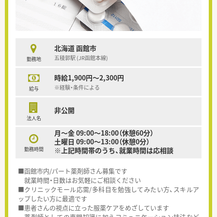
北海道 函館市
五稜郭駅 (JR函館本線)
勤務地
時給1,900円～2,300円
※経験・条件による
給与
非公開
法人名
月～金 09:00～18:00（休憩60分）
土曜日 09:00～13:00（休憩0分）
勤務時間
※上記時間帯のうち、就業時間は応相談
■函館市内/パート薬剤師さん募集です
就業時間・日数はお気軽にご相談ください
■クリニックモール応需/多科目を勉強してみたい方、スキルア
ップしたい方に最適です
■患者さんの視点に立った服薬ケアをめざしています
薬剤師としての専門知識に加えコミュニケーション技法など