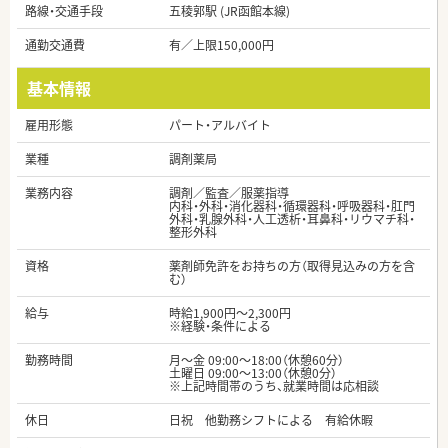
路線・交通手段
五稜郭駅 (JR函館本線)
通勤交通費
有／上限150,000円
基本情報
雇用形態
パート・アルバイト
業種
調剤薬局
業務内容
調剤／監査／服薬指導
内科・外科・消化器科・循環器科・呼吸器科・肛門
外科・乳腺外科・人工透析・耳鼻科・リウマチ科・
整形外科
資格
薬剤師免許をお持ちの方（取得見込みの方を含
む）
給与
時給1,900円～2,300円
※経験・条件による
勤務時間
月～金 09:00～18:00（休憩60分）
土曜日 09:00～13:00（休憩0分）
※上記時間帯のうち、就業時間は応相談
休日
日祝 他勤務シフトによる 有給休暇