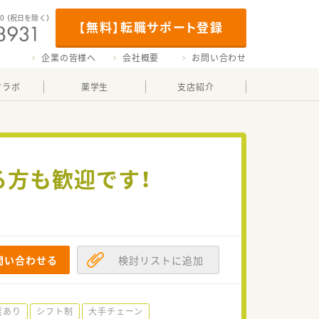
00
（祝日を除く）
【無料】転職サポート登録
企業の皆様へ
会社概要
お問い合わせ
マラボ
薬学生
支店紹介
る方も歓迎です！
問い合わせる
検討リストに追加
度あり
シフト制
大手チェーン