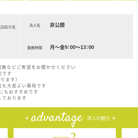
非公開
法人名
(函館市電
月～金9：00～13：00
勤務時間
回数などご希望をお聞かせください
能です
よります）
気も大変よい薬局です
にもおすすめです
しております
advantage
求人の魅力