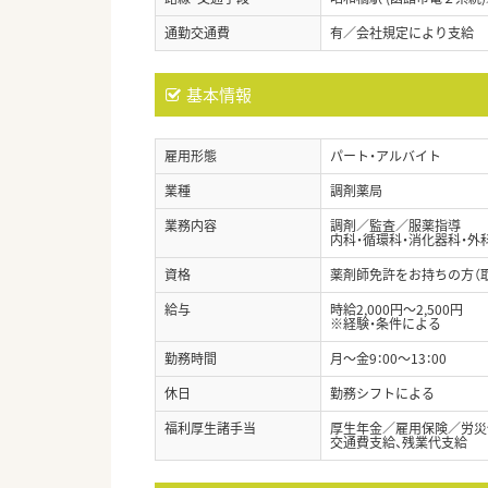
通勤交通費
有／会社規定により支給
基本情報
雇用形態
パート・アルバイト
業種
調剤薬局
業務内容
調剤／監査／服薬指導
内科・循環科・消化器科・外科
資格
薬剤師免許をお持ちの方（
給与
時給2,000円～2,500円
※経験・条件による
勤務時間
月～金9：00～13：00
休日
勤務シフトによる
福利厚生諸手当
厚生年金／雇用保険／労災
交通費支給、残業代支給