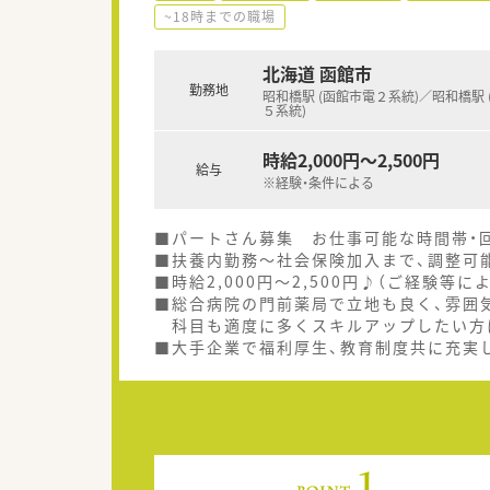
~18時までの職場
北海道 函館市
勤務地
昭和橋駅 (函館市電２系統)／昭和橋駅 
５系統)
時給2,000円～2,500円
給与
※経験・条件による
■パートさん募集 お仕事可能な時間帯・
■扶養内勤務～社会保険加入まで、調整可
■時給2,000円～2,500円♪（ご経験等に
■総合病院の門前薬局で立地も良く、雰囲
科目も適度に多くスキルアップしたい方
■大手企業で福利厚生、教育制度共に充実