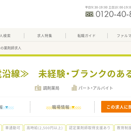
平日9：30-19：00 土日10：00-19：
人検索
求人特集
転職ガイド
ファル
65の薬剤師求人
電沿線≫ 未経験・ブランクのあ
調剤薬局
パート・アルバイト
報
職場情報
この求人に
車通勤可
高時給(2,500円以上)
認定薬剤師取得支援あり
教育制