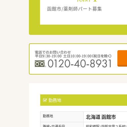
函館市/薬剤師パート募集
勤務地
北海道 函館市
勤務地
路線・交通手段
昭和橋駅 (函館市電２系統)