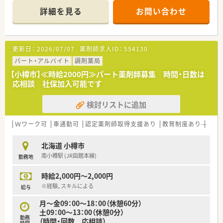
仕事復帰をお考えの方も安心してご勤務いただける薬局です。
詳細を見る
お問い合わせ
■患者様にとって親しみやすく、薬以外のことでも気軽に相談で
きる薬局づくりを心がけています。
＜こんな会社です＞
更新日：
2026/07/07
薬剤師求人ID：
554130
■大手卸が経営する調剤薬局です。
■社内外の教育・研修に力を入れ社員の知識・スキルの向上をサ
パート・アルバイト
調剤薬局
ポート！
【小樽市】≪時給2000円≫パート薬剤師募集 時間・日数は
■新入社員から管理薬剤師まで段階的な人材育成を行うための
応相談 社保加入可能です
研修プログラムがあります。
■産休育休実績も多数あり。ご結婚・ご出産を経てもお仕事を続
検討リストに追加
けられる環境を整えています。
＜働き方について＞
Ｗワーク可
車通勤可
認定薬剤師取得支援あり
教育制度あり
シフ
■平日限定で働きたい方や時間制限のある方など勤務時間や曜
日のご相談が可能です。
北海道 小樽市
■週2日以上のシフトで時間・回数はご相談ください。
南小樽駅 (JR函館本線)
勤務地
■週20時間以上で社会保険可能です。
時給2,000円～2,000円
※経験、スキルによる
給与
月～金09：00～18：00（休憩60分）
土09：00～13：00（休憩0分）
勤務
（時間・回数 応相談）
時間