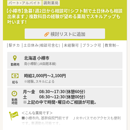
パート・アルバイト
調剤薬局
〈こんな薬局です〉
【小樽市】急募！週2日から相談可！シフト制で土日休みも相談
■JR小樽駅から中央通沿いに徒歩5分にある薬局です。
出来ます♪複数科目の経験が望める薬局でスキルアップも
待合室をゆったり広くもうけ、患者様が居心地の良い薬局作り
叶います！
を心掛けています。
■近隣の眼科クリニックからメインに処方せんを応需しており、
検討リストに追加
在宅にも力を入れている薬局です。
■地域の患者様がより快適な生活を送れるよう、介護用品や健康
食品も取り扱っています。
駅チカ
土日休み(相談可含む)
未経験可
ブランク可
教育制度あり
北海道 小樽市
南小樽駅 (JR函館本線)
勤務地
時給2,000円～2,100円
※経験、スキルによる
給与
月～金 08:30～17:30（休憩60分）
土 08:30～12:30（休憩00分）
勤務
※上記の中で時間・曜日のご相談が可能。
時間
＜こんな薬局です＞
■小樽市内、基幹病院門前です ＪＲやバスでのアクセスも便利
です。車通勤も可能です。
■監査システムや調剤機器が充実しています。お久しぶりにお