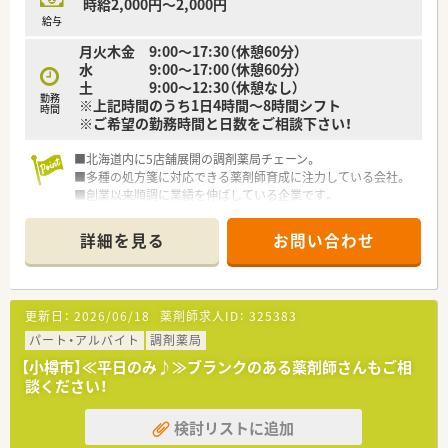
時給2,000円～2,000円
給与
月火木金 9:00～17:30（休憩60分）
水 9:00～17:00（休憩60分）
土 9:00～12:30（休憩なし）
勤務
※上記時間のうち1日4時間～8時間シフト
時間
※ご希望の勤務時間と日数をご相談下さい！
■北海道内に5店舗展開の調剤薬局チェーン。
■多種の処方箋に対応できる薬剤師育成に注力している会社。
■創業以来順調に業績を伸ばしている企業です。
詳細を見る
お問い合わせ
更新日：
2026/06/18
薬剤師求人ID：
325383
パート・アルバイト
調剤薬局
【小樽市】≪平日のみ♪≫ブランクのある薬剤師さんもご相
談ください！
検討リストに追加