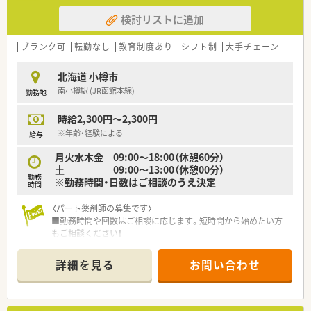
検討リストに追加
ブランク可
転勤なし
教育制度あり
シフト制
大手チェーン
北海道 小樽市
南小樽駅 (JR函館本線)
勤務地
時給2,300円～2,300円
※年齢・経験による
給与
月火水木金 09:00～18:00（休憩60分）
土 09:00～13:00（休憩00分）
勤務
※勤務時間・日数はご相談のうえ決定
時間
〈パート薬剤師の募集です〉
■勤務時間や回数はご相談に応じます。短時間から始めたい方
もご相談ください！
■時間制限のある勤務や、出勤日数についてもご相談可能です。
■週20時間以上勤務で社保加入対象です。フルタイムのように
詳細を見る
お問い合わせ
長く働きたい方も歓迎！
■サポート体制万全！研修制度も整っています。経験が浅くて調
剤に自信が無い方、結婚や出産などでブランクある方の復帰も歓
迎でいたします。