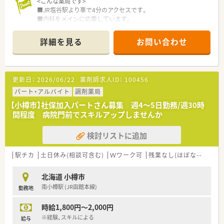
<こんな薬局です>
■JR塩谷駅より車で4分のアクセスです。
■内科をメインに応需しています。
■勤務曜日やお仕事のお時間などご相談もお待ちしております
♪
詳細を見る
お問い合わせ
更新日：
2026/06/22
薬剤師求人ID：
100456
パート・アルバイト
調剤薬局
【小樽市】社保加入パートさん募集 週4～5日勤務/週30時
間程度 病院門前でスキルアップしませんか
検討リストに追加
駅チカ
土日休み(相談可含む)
Ｗワーク可
残業なし(ほぼなし含む)
北海道 小樽市
南小樽駅 (JR函館本線)
勤務地
時給1,800円～2,000円
※経験、スキルによる
給与