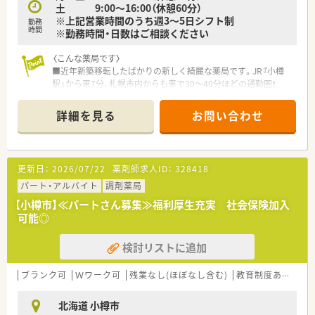
土 9:00～16:00（休憩60分）
※上記営業時間のうち週3～5日シフト制
勤務
時間
※勤務時間・日数はご相談ください
〈こんな薬局です〉
■近年新築移転したばかりの新しく綺麗な薬局です。JR『小樽
駅』から車7分、札幌市内からも車で30～40分ほどの通勤圏！
■外科、整形外科、肛門科、乳腺科のクリニック門前で1日平均60
～70枚の処方箋を応需しています。
詳細を見る
お問い合わせ
■薬剤師は常勤が3名在籍しています。
■土曜日は交代制勤務なので週によっては土日連休も取得可能
です。
更新日：
2026/07/22
薬剤師求人ID：
328418
〈企業紹介〉
■地域密着型の薬局であり患者様とのふれあいを大切にする薬
パート・アルバイト
調剤薬局
局です。転居を伴う異動は原則ありません。
【小樽市】≪パートさん募集≫福利厚生充実 社会保険加入
■北海道内に7店舗展開しています。経営者との距離が非常に近
可能◎
い企業です。
■仕事以外の相談もできる家族のような温かい社風の企業です！
検討リストに追加
ブランク可
Ｗワーク可
残業なし(ほぼなし含む)
教育制度あり
シ
北海道 小樽市