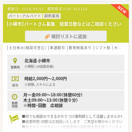
指導がメインとなります。
更新日：
2026/08/07
薬剤師求人ID：
415116
パート・アルバイト
調剤薬局
【小樽市】パートさん募集 就業日数などはご相談ください
検討リストに追加
土日休み(相談可含む)
車通勤可
教育制度あり
シフト制
大手チェーン
北海道 小樽市
小樽駅 (JR函館本線)
勤務地
時給2,000円～2,000円
※経験、スキルによる
給与
月～金09:00〜18:00（休憩60分）
木土09:00〜13:00（休憩０分）
勤務
※時間・回数 応相談
時間
■何でも相談のできるかかりつけ薬剤師として活躍しませんか！
■就業時間・回数は応相談いたします ご希望お聞かせください
■働きやすさがポイント！就業環境や福利厚生面を整えている大