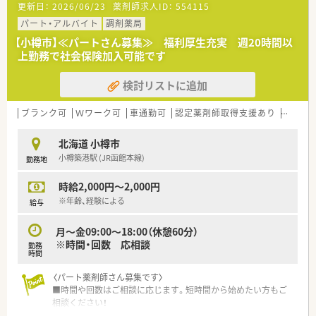
更新日：
2026/06/23
薬剤師求人ID：
554115
〈こんな薬局です〉
パート・アルバイト
調剤薬局
■JR南小樽駅から徒歩11分、入船通沿いにある薬局です。
【小樽市】≪パートさん募集≫ 福利厚生充実 週20時間以
■近隣のクリニックからの処方箋を応需しており、整形外科、内
上勤務で社会保険加入可能です
科、小児科、眼科など、複数科の処方せんに対応しています。
■処方箋枚数は1日100枚程度で在宅も行っています。
検討リストに追加
■薬剤師複数名在籍しており余裕のある人員体制で対応してい
ます。
ブランク可
Ｗワーク可
車通勤可
認定薬剤師取得支援あり
教育制
北海道 小樽市
小樽築港駅 (JR函館本線)
勤務地
時給2,000円～2,000円
※年齢、経験による
給与
月～金09:00～18:00（休憩60分）
※時間・回数 応相談
勤務
時間
〈パート薬剤師さん募集です〉
■時間や回数はご相談に応じます。短時間から始めたい方もご
相談ください！
■AMのみ、またはPMのみの勤務や、出勤回数についてもご相談