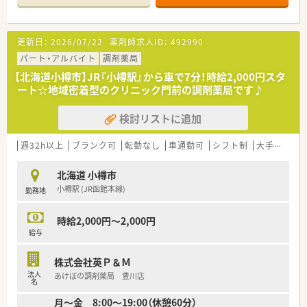
も歓迎！
■サポート体制万全！研修制度も整っています。
経験が浅くて調剤に自信のない方、結婚や出産などでブランク
更新日：
2026/07/22
薬剤師求人ID：
492990
ある方の復帰も歓迎です。
パート・アルバイト
調剤薬局
〈こんな薬局です〉
【北海道小樽市】JR『小樽駅』から車で7分！時給2,000円スタ
■JR小樽駅から徒歩10分程、国道5号線沿いにある薬局です。
ート☆地域密着型のクリニック門前の調剤薬局です♪
■内科、消化器科クリニック門前に位置しし、スタイリッシュで
おしゃれな外観の薬局です。
検討リストに追加
■処方せん内容は、内科メインに1日30枚程を応需し、在宅にも
対応しています。
週32h以上
ブランク可
転勤なし
車通勤可
シフト制
大手チェーン以外
北海道 小樽市
小樽駅 (JR函館本線)
勤務地
時給2,000円～2,000円
給与
株式会社英Ｐ＆Ｍ
法人
あけぼの調剤薬局 豊川店
名
月～金 8:00～19:00（休憩60分）