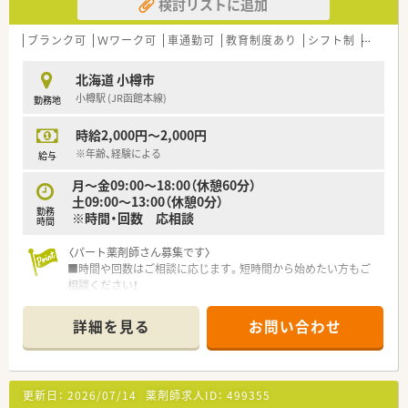
検討リストに追加
ブランク可
Ｗワーク可
車通勤可
教育制度あり
シフト制
大手チ
北海道 小樽市
小樽駅 (JR函館本線)
勤務地
時給2,000円～2,000円
※年齢、経験による
給与
月～金09:00～18:00（休憩60分）
土09:00～13:00（休憩0分）
勤務
※時間・回数 応相談
時間
〈パート薬剤師さん募集です〉
■時間や回数はご相談に応じます。短時間から始めたい方もご
相談ください！
■AMのみ、またはPMのみの勤務や、出勤回数についてもご相談
させていただきます
詳細を見る
お問い合わせ
■週20時間以上勤務で社保加入対象です。しっかり働きたい方
も歓迎！
■サポート体制万全！研修制度も整っています。
経験が浅くて調剤に自信のない方、結婚や出産などでブランク
更新日：
2026/07/14
薬剤師求人ID：
499355
ある方の復帰も歓迎です。