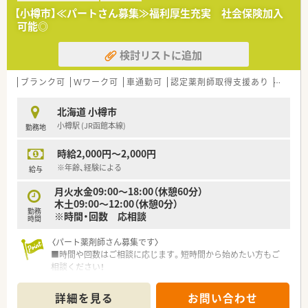
〈こんな薬局です〉
【小樽市】≪パートさん募集≫福利厚生充実 社会保険加入
■JR小樽築港駅から車3分、バス停まで徒歩1分のアクセスです。
可能◎
■隣接する内科クリニックからの処方せんを応需しています。
薬剤師2名在籍し、在宅にも対応しています。
検討リストに追加
■勤務エリアを選べるので、転居を伴う異動が心配な方も安心！
小樽市内にも複数店舗展開していますので、地域に根ざして勤
務していきたい方も歓迎です。
ブランク可
Ｗワーク可
車通勤可
認定薬剤師取得支援あり
教育制
北海道 小樽市
小樽駅 (JR函館本線)
勤務地
時給2,000円～2,000円
※年齢、経験による
給与
月火水金09:00～18:00（休憩60分）
木土09:00～12:00（休憩0分）
勤務
※時間・回数 応相談
時間
〈パート薬剤師さん募集です〉
■時間や回数はご相談に応じます。短時間から始めたい方もご
相談ください！
■AMのみ、またはPMのみの勤務や、出勤回数についてもご相談
させていただきます
詳細を見る
お問い合わせ
■週20時間以上勤務で社保加入対象です。しっかり働きたい方