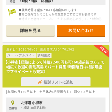
（時間・回数 応相談）
時間
■就業時間・日数について応相談いたします
■社会保険加入でのしっかり就業をご希望の方も歓迎です
■地域の患者様のニーズにこたえる薬局をめざして、人材育成・
教育研修にも注力しています
調剤経験の浅い方やブランクのある方にも基礎から学んでお
詳細を見る
お問い合わせ
仕事していただけます
〈こんな薬局です〉
■JR南小樽駅と小樽築港駅の中間に位置し、どちらの駅からも
更新日：
2026/08/05
薬剤師求人ID：
701362
徒歩15分程、国道5号線沿いにある薬局です。
バス停まで徒歩3分なので、バス通勤も便利です。
パート・アルバイト
調剤薬局
■木目調のスタイリッシュでおしゃれな外観！新しくきれいな薬
【小樽市】経験によって時給2,500円も可！60歳前後の方まで
局です。
幅広く歓迎の調剤薬局でパート募集！時間曜日は相談可能
■薬剤師7名在籍し、薬局の並びにある内科、眼科クリニックか
でプライベートも充実！
ら日140枚程の処方せんを応需し、在宅にも対応しています。
■地域密着型の拠点として、栄養士による栄養相談や、杖・介護
検討リストに追加
関連についてもご相談を受けています。
年間休日120日以上
土日休み(相談可含む)
週休2.5日以上
週32h以
北海道 小樽市
小樽駅 (JR函館本線)
勤務地