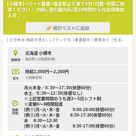
〈こんな薬局です〉
【小樽市】<パート募集>塩谷駅より車で4分！日数・時間ご相
■JR小樽駅から国道5号線経由で車5分にある薬局です。
談ください♪/内科、消化器内科/週20時間から社会保険加
■内科、呼吸器科、心療内科、神経科の処方せんをメインに扱っ
入可♪
ています。
■薬剤師5名在籍、処方せん枚数は1日平均100枚程で、在宅業務
検討リストに追加
も行っています。
地域に密着したかかりつけ薬局を目指し、スタッフ一同親切・
丁寧に、やさしい対応を心がけています。
土日休み(相談可含む)
ブランク可
車通勤可
積雪あり
生活環境充実
北海道 小樽市
塩谷駅 (JR函館本線)
勤務地
時給2,000円～2,200円
※経験者例
給与
月火木金／8：30～17：30(休憩60分)
水土／8：30～12：30(休憩なし)
※上記営業時間のうち週3～5日シフト制
※実働6～8時間程度
(例①)月・火・木・金 9:00-18:00(休憩60分)
勤務
時間
(例②)月・火・木・金 8:30-17:30(休憩60分)
水 8:30～12:30
(例③)月・火・木・金 8:30-17:00(休憩60分)