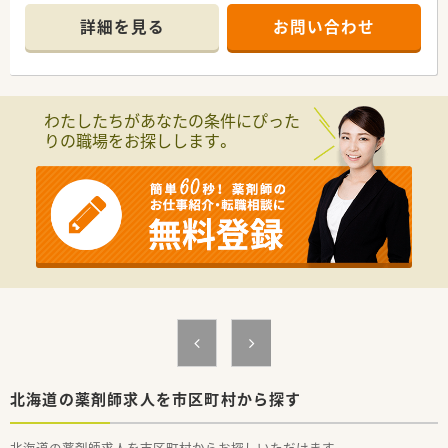
させていただきます
詳細を見る
お問い合わせ
■週20時間以上勤務で社保加入対象です。しっかり働きたい方
も歓迎！
■サポート体制万全！研修制度も整っています。
経験が浅くて調剤に自信のない方、結婚や出産などでブランク
ある方の復帰も歓迎です。
わたしたちがあなたの条件にぴった
りの職場をお探しします。
〈こんな薬局です〉
■JR小樽築港駅から徒歩10分のアクセスです。
■病院門前に位置し、内科、消化器内科、循環器内科、神経内科、
外科、消化器外科、整形外科、泌尿器科、婦人科、耳鼻咽喉科、放射
線科など複数科に対応しています。
■1日の処方せん枚数は55枚程度、多科目処方にふれ、スキルア
ップをのぞめる好環境です！
北海道の薬剤師求人を市区町村から探す
北海道の薬剤師求人を市区町村からお探しいただけます。