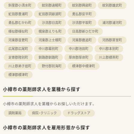
斜里郡小清水町
紋別郡遠軽町
紋別郡興部町
紋別郡雄武町
虻田郡豊浦町
虻田郡洞爺湖町
勇払郡安平町
勇払郡むかわ町
沙流郡日高町
沙流郡平取町
浦河郡浦河町
様似郡様似町
幌泉郡えりも町
日高郡新ひだか町
河東郡音更町
河東郡上士幌町
河東郡鹿追町
河西郡芽室町
広尾郡広尾町
中川郡幕別町
中川郡池田町
中川郡本別町
足寄郡陸別町
釧路郡釧路町
厚岸郡厚岸町
川上郡標茶町
川上郡弟子屈町
野付郡別海町
標津郡中標津町
標津郡標津町
小樽市の薬剤師求人を業種から探す
小樽市の薬剤師求人を業種からお探しいただけます。
調剤薬局
病院・クリニック
ドラッグストア
小樽市の薬剤師求人を雇用形態から探す