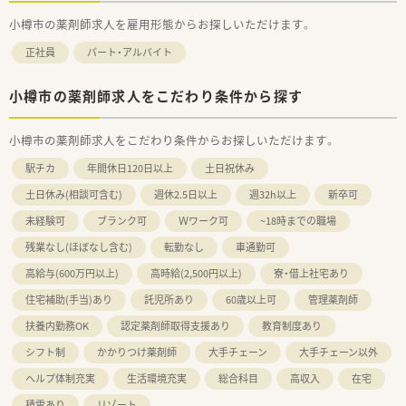
小樽市の薬剤師求人を雇用形態からお探しいただけます。
正社員
パート・アルバイト
小樽市の薬剤師求人をこだわり条件から探す
小樽市の薬剤師求人をこだわり条件からお探しいただけます。
駅チカ
年間休日120日以上
土日祝休み
土日休み(相談可含む)
週休2.5日以上
週32h以上
新卒可
未経験可
ブランク可
Ｗワーク可
~18時までの職場
残業なし(ほぼなし含む)
転勤なし
車通勤可
高給与(600万円以上)
高時給(2,500円以上)
寮・借上社宅あり
住宅補助(手当)あり
託児所あり
60歳以上可
管理薬剤師
扶養内勤務OK
認定薬剤師取得支援あり
教育制度あり
シフト制
かかりつけ薬剤師
大手チェーン
大手チェーン以外
ヘルプ体制充実
生活環境充実
総合科目
高収入
在宅
積雪あり
リゾート