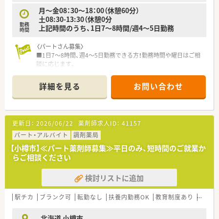
月～金08：30～18：00（休憩60分）
土08:30-13:30（休憩0分
勤務
上記時間のうち、1日7～8時間/週4～5日勤務
時間
〈パートさん募集〉
■1日7～8時間、週4～5日勤務できる方！勤務時間や曜日はご相
談に応じます。
■社保加入して働きたい方必見！
詳細を見る
お問い合わせ
〈こんな薬局です〉
■JR南小樽駅より徒歩4分程にある薬局です。
■病院門前に位置し、複数科の処方せんに対応しています。
■薬剤師6名体制の薬局です。
更新日：
2026/06/22
薬剤師求人ID：
41157
<こんな企業です>
パート・アルバイト
調剤薬局
■全国約400ヶ所（うち調剤取扱店舗約70店舗）にてドラッグス
【小樽市】≪パート薬剤師募集≫平日のみ、短時間のご就業か
トアのチェーン店経営、
らご相談ください
調剤薬局経営などをしています。
薬剤師数・調剤報酬額もトップクラスの優良企業です。
検討リストに追加
駅チカ
ブランク可
転勤なし
扶養内勤務OK
教育制度あり
シフト
北海道 小樽市