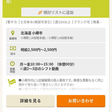
所！
検討リストに追加
駅チカ
土日休み(相談可含む)
週32h以上
ブランク可
残業なし(ほぼなし含む)
北海道 小樽市
小樽駅 (JR函館本線)／小樽駅 (JR函館本線)
勤務地
時給2,500円～2,500円
給与
月～金10：00～15：00 （休憩00分）
※週2～3日のシフト勤務
勤務
時間
■小樽市内に1店舗展開の個人薬局です。無理な異動もなく同じ
場所で落ち着いて働きたい方におすすめ！
■土曜日は第二と第四が定休日です。土曜日は正社員の方がメ
インで出勤されるため月1日程度の勤務で問題ありません！ほぼ
週休二日が叶います！
詳細を見る
お問い合わせ
■ＯＴＣも若干取り揃えあります！その他施設（GH）や個人宅（在
宅）も対応しておりますが正社員で主に対応しておりますので、
パートさんは調剤・監査でのサポート業務と外来患者様への服薬