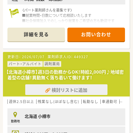
〈パート薬剤師さんを募集です〉
■就業時間・日数について応相談いたします
■社会保険加入でのしっかり就業をご希望の方も歓迎です
■地域の患者様のニーズにこたえる薬局をめざして、人材育成・
教育研修にも注力しています
詳細を見る
お問い合わせ
調剤経験の浅い方やブランクのある方にも基礎から学んでお
仕事していただけます
〈こんな薬局です〉
更新日：
2026/07/07
薬剤師求人ID：
449327
■JR南小樽駅から徒歩15分、中央バス龍徳寺前停留所から徒歩3
分のアクセスです。
パート・アルバイト
調剤薬局
■脳神経外科クリニックからの処方せんをメインに応需。
【北海道小樽市】週3日の勤務からOK！時給2,000円♪地域密
薬剤師3名在籍し、1日80枚の処方せんあつかっており、在宅に
着型の店舗！異動無く落ち着いて働けます！
も対応しています。
検討リストに追加
週休2.5日以上
残業なし(ほぼなし含む)
転勤なし
車通勤可
シフト
北海道 小樽市
勤務地