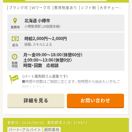
【想定されるモデル年収】
■時給2,000円で週32時間勤務した場合、月収は約25万円以上と
ブランク可
Ｗワーク可
教育制度あり
シフト制
大手チェーン
なり安定した収入を確保することが可能です。
■経験豊富な方であれば時給2,500円の高待遇も相談可能であ
北海道 小樽市
り、短時間で効率よく高収入を得ることもできます。
小樽築港駅 (JR函館本線)
勤務地
■扶養内での勤務や社会保険加入を伴うフルタイム勤務など、希
望する収入に合わせた働き方を相談いただけます。
時給2,000円～2,000円
経験、スキルによる
給与
月～金09:00～18:00（休憩60分）
土09:00～13:00（休憩0分）
勤務
時間・回数 応相談
時間
〈パート薬剤師さん募集です〉
■時間や回数はご相談に応じます。短時間から始めたい方もご
相談ください！
■AMのみ、またはPMのみの勤務や、出勤回数についてもご相談
させていただきます
詳細を見る
お問い合わせ
■週20時間以上勤務で社保加入対象です。しっかり働きたい方
も歓迎！
■サポート体制万全！研修制度も整っています。
経験が浅くて調剤に自信のない方、結婚や出産などでブランク
更新日：
2026/08/05
薬剤師求人ID：
279871
ある方の復帰も歓迎です。
パート・アルバイト
調剤薬局