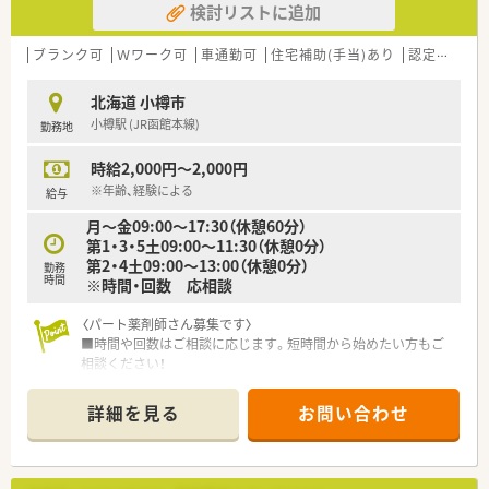
検討リストに追加
も対応しています。
ブランク可
Ｗワーク可
車通勤可
住宅補助(手当)あり
認定薬剤師取得支援あり
北海道 小樽市
小樽駅 (JR函館本線)
勤務地
時給2,000円～2,000円
※年齢、経験による
給与
月～金09:00～17:30（休憩60分）
第1・3・5土09:00～11:30（休憩0分）
第2・4土09:00～13:00（休憩0分）
勤務
時間
※時間・回数 応相談
〈パート薬剤師さん募集です〉
■時間や回数はご相談に応じます。短時間から始めたい方もご
相談ください！
■AMのみ、またはPMのみの勤務や、出勤回数についてもご相談
させていただきます
詳細を見る
お問い合わせ
■週20時間以上勤務で社保加入対象です。しっかり働きたい方
も歓迎！
■サポート体制万全！研修制度も整っています。
経験が浅くて調剤に自信のない方、結婚や出産などでブランク