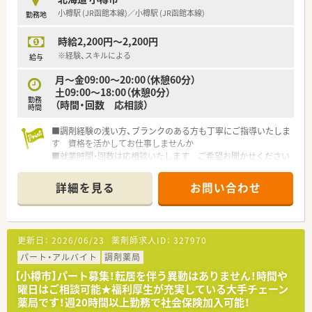
小樽駅 (JR函館本線)／小樽駅 (JR函館本線)
勤務地
時給2,200円～2,200円
※経験、スキルによる
給与
月～金09:00〜20:00（休憩60分）
土09:00〜18:00（休憩0分）
勤務
（時間・回数 応相談）
時間
■調剤経験の浅い方、ブランクのある方も丁寧にご指導いたしま
す 資格を活かしてお仕事しませんか
■就業時間・回数は応相談いたします ご希望お聞かせください
■働きやすさがポイント！就業環境や福利厚生面を整えている大
手企業です
詳細を見る
お問い合わせ
電子薬歴、監査システムなどの設備も整えており、効率的に業
務に取り組めます。
更新日：
2026/06/23
薬剤師求人ID：
327970
パート・アルバイト
調剤薬局
【小樽市】パート募集！転居を伴う異動はありません！時間や
曜日はご相談可能★福利厚生が充実している大手チェーン
薬局です！週20時間以上勤務で社会保険加入可能！