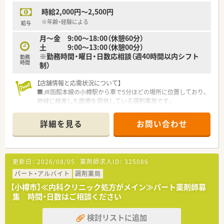
時給2,000円～2,500円
※年齢・経験による
給与
月～金 9:00～18:00（休憩60分）
土 9:00～13:00（休憩00分）
※勤務時間・曜日・日数応相談（週40時間以内シフト
勤務
時間
制）
【店舗情報と応需状況について】
■JR函館本線の小樽駅から車で5分ほどの場所に位置しており、
地域に根差した医療を提供している調剤薬局です。
■主な応需科目は内科と神経内科であり、1日あたりの処方箋枚
数は平均して100枚ほどを受け付けております。
詳細を見る
お問い合わせ
■薬剤師は正社員が2名在籍しており、事務スタッフは正社員3
名とパート1名の体制で日々の業務を行っています。
【求人情報について】
更新日：
2026/08/05
薬剤師求人ID：
325086
■時給は2,000円から最大2,500円までの間で提示が可能であ
り、これまでの経験や能力を考慮して決定します。
パート・アルバイト
調剤薬局
■定年は65歳と設定されているため、セカンドキャリアとして
【小樽市】≪内科クリニック処方がメイン≫パート薬剤師募
長く安定して勤務を続けたい方に最適な環境です。
集 時間・日数はご相談ください
■交通費は別途支給されるほか、制服の貸与など基本的な福利厚
生もしっかりと整っており安心して働き始められます。
検討リストに追加