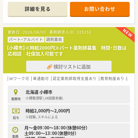
手企業です
■整えられた就業環境での安心勤務です
詳細を見る
お問い合わせ
更新日：
2026/08/07
薬剤師求人ID：
325152
パート・アルバイト
調剤薬局
【小樽市】≪時給2000円≫パート薬剤師募集 時間・日数は
応相談 社保加入可能です
検討リストに追加
Ｗワーク可
車通勤可
認定薬剤師取得支援あり
教育制度あり
シフ
北海道 小樽市
小樽築港駅 (JR函館本線)
勤務地
時給2,000円～2,000円
※経験、スキルによる
給与
月～金09：00～18：00（休憩60分）
土09：00～13：00（休憩0分）
勤務