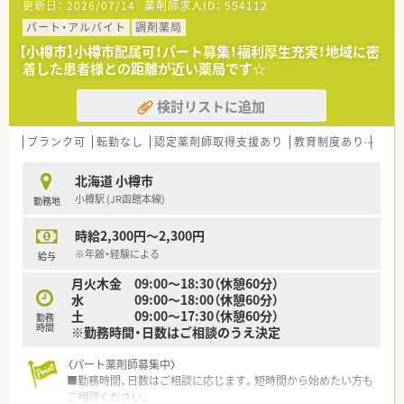
更新日：
2026/07/14
薬剤師求人ID：
554112
ある方の復帰も歓迎です。
パート・アルバイト
調剤薬局
〈こんな薬局です〉
【小樽市】小樽市配属可！パート募集！福利厚生充実！地域に密
■JR小樽駅から徒歩7分、寿司屋通沿い、アーケード街の入口に
着した患者様との距離が近い薬局です☆
あります。
通勤はもちろん、お仕事後のお買い物にも便利な街中勤務で
検討リストに追加
す。
■モダンなおしゃれな外観！薬局内は広く、ゆったりとしていま
す。
ブランク可
転勤なし
認定薬剤師取得支援あり
教育制度あり
シフ
■隣接する病院をメインに、近隣の医療機関から処方せんを応需
しています。
北海道 小樽市
■処方せん枚数は1日80枚程度
小樽駅 (JR函館本線)
勤務地
消化器内科、外科、肛門科、小児科など複数科を扱っており、在
宅にも対応しています。
時給2,300円～2,300円
■薬剤師4名在籍しています。
※年齢・経験による
給与
月火木金 09:00～18:30（休憩60分）
水 09:00～18:00（休憩60分）
土 09:00～17:30（休憩60分）
勤務
時間
※勤務時間・日数はご相談のうえ決定
〈パート薬剤師募集中〉
■勤務時間、日数はご相談に応じます。短時間から始めたい方も
ご相談ください。