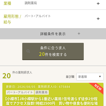
業種
調剤薬局
雇用形態 /
パート・アルバイト
給与
詳細条件を表示
条件に合う求人
20
件を
検索する
20
件の薬剤師求人
並び順
更新日：
2026/08/05
薬剤師求人ID：
675884
パート・アルバイト
調剤薬局
【小樽市】JR小樽駅から1番近い薬局！信号渡らず徒歩2分程
度でアクセス抜群！時給2500円 買い物や昼食も便利な場