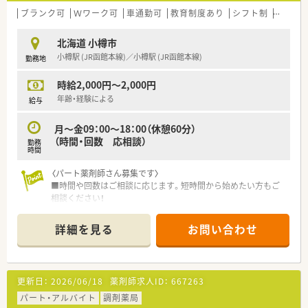
ブランク可
Ｗワーク可
車通勤可
教育制度あり
シフト制
大手チ
北海道 小樽市
小樽駅 (JR函館本線)／小樽駅 (JR函館本線)
勤務地
時給2,000円～2,000円
年齢・経験による
給与
月～金09：00～18：00（休憩60分）
（時間・回数 応相談）
勤務
時間
〈パート薬剤師さん募集です〉
■時間や回数はご相談に応じます。短時間から始めたい方もご
相談ください！
■AMのみ、またはPMのみの勤務や、出勤回数についてもご相談
させていただきます
詳細を見る
お問い合わせ
■週20時間以上勤務で社保加入対象です。しっかり働きたい方
も歓迎！
■サポート体制万全！研修制度も整っています。
経験が浅くて調剤に自信のない方、結婚や出産などでブランク
更新日：
2026/06/18
薬剤師求人ID：
667263
ある方の復帰も歓迎です。
パート・アルバイト
調剤薬局