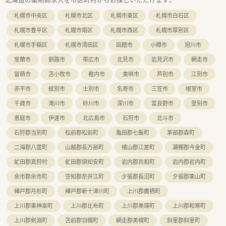
札幌市中央区
札幌市北区
札幌市東区
札幌市白石区
札幌市豊平区
札幌市南区
札幌市西区
札幌市厚別区
札幌市手稲区
札幌市清田区
函館市
小樽市
旭川市
室蘭市
釧路市
帯広市
北見市
岩見沢市
網走市
留萌市
苫小牧市
稚内市
美唄市
芦別市
江別市
赤平市
紋別市
士別市
名寄市
三笠市
根室市
千歳市
滝川市
砂川市
深川市
富良野市
登別市
恵庭市
伊達市
北広島市
石狩市
北斗市
石狩郡当別町
松前郡松前町
亀田郡七飯町
茅部郡森町
二海郡八雲町
山越郡長万部町
檜山郡江差町
瀬棚郡今金町
虻田郡真狩村
虻田郡倶知安町
岩内郡共和町
岩内郡岩内町
余市郡余市町
空知郡奈井江町
夕張郡長沼町
夕張郡栗山町
樺戸郡月形町
樺戸郡新十津川町
上川郡鷹栖町
上川郡東神楽町
上川郡比布町
上川郡美瑛町
上川郡和寒町
上川郡剣淵町
苫前郡羽幌町
網走郡美幌町
斜里郡斜里町