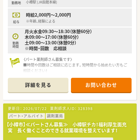
小樽駅 (JR函館本線)
勤務地
時給2,000円～2,000円
※年齢、経験による
給与
月火水金09:30～18:30（休憩60分）
木09:00～17:00（休憩60分）
土09:00～13:00（休憩0分）
勤務
時間
※時間・回数 応相談
〈パート薬剤師さん募集です〉
■時間や回数はご相談に応じます。短時間から始めたい方もご
相談ください！
■AMのみ、またはPMのみの勤務や、出勤回数についてもご相談
させていただきます
詳細を見る
お問い合わせ
■週20時間以上勤務で社保加入対象です。しっかり働きたい方
も歓迎！
■サポート体制万全！研修制度も整っています。
経験が浅くて調剤に自信のない方、結婚や出産などでブランク
更新日：
2026/07/22
薬剤師求人ID：
328398
ある方の復帰も歓迎です。
パート・アルバイト
調剤薬局
〈こんな薬局です〉
【小樽市】≪パートさん募集≫ 小樽駅チカ！福利厚生面充
■JR小樽築港駅から徒歩15分、国道5号線沿い、三角屋根が目印
実 長く働くことのできる就業環境を整えています！
の薬局です。
■隣接の耳鼻咽喉科医院からメインに処方せんを応需し、在宅に