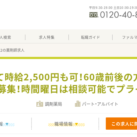
平日9：30-19：00 土日10：00-19：
人検索
求人特集
転職ガイド
ファル
362の薬剤師求人
て時給2,500円も可！60歳前後
募集！時間曜日は相談可能でプラ
調剤薬局
パート・アルバイト
報
職場情報
この求人に