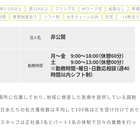
休2.5日以上
週32h以上
ブランク可
Ｗワーク可
転勤なし
車通
剤師
教育制度あり
シフト制
大手チェーン以外
在宅
~18時ま
非公開
法人名
月～金 9:00～18:00（休憩60分）
土 9:00～13:00（休憩00分）
勤務時間
※勤務時間・曜日・日数応相談（週40
時間以内シフト制）
の場所に位置しており、地域に根差した医療を提供している調剤
1日あたりの処方箋枚数は平均して100枚ほどを受け付けており
務スタッフは正社員3名とパート1名の体制で日々の業務を行っ