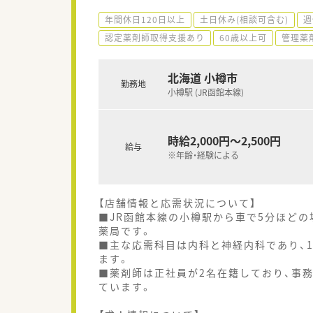
年間休日120日以上
土日休み(相談可含む)
週
認定薬剤師取得支援あり
60歳以上可
管理薬
北海道 小樽市
勤務地
小樽駅 (JR函館本線)
時給2,000円～2,500円
給与
※年齢・経験による
【店舗情報と応需状況について】
■JR函館本線の小樽駅から車で5分ほど
薬局です。
■主な応需科目は内科と神経内科であり、
ます。
■薬剤師は正社員が2名在籍しており、事
ています。