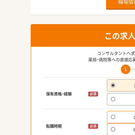
職場情
この求
コンサルタントへ求
薬局・病院等への直接応
1
保有資格・経験
必須
転職時期
必須