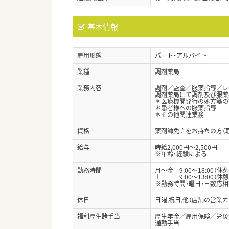
基本情報
雇用形態
パート・アルバイト
業種
調剤薬局
業務内容
調剤／監査／服薬指導／レ
調剤薬局にて調剤及び服薬
＊医療機関発行の処方箋の
＊患者様への服薬指導
＊その他関連業務
資格
薬剤師免許をお持ちの方（
給与
時給2,000円～2,500円
※年齢・経験による
勤務時間
月～金 9:00～18:00（休
土 9:00～13:00（休憩
※勤務時間・曜日・日数応相
休日
日曜,祝日,他（店舗の営業
福利厚生諸手当
厚生年金／雇用保険／労災
通勤手当