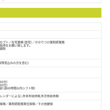
セプト／在宅業務（居宅）／かかりつけ薬剤師業務
指導をお願い致します。
調剤
取得見込みの方を含む）
憩60分）
00分）
談（週40時間以内シフト制）
カレンダーによる）,年末年始休暇,年次有給休暇
保険／薬剤師賠償責任保険／その他健保