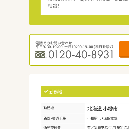
相談！
勤務地
北海道 小樽市
勤務地
路線・交通手段
小樽駅 (JR函館本線)
通勤交通費
有／実費支給（会社規定に