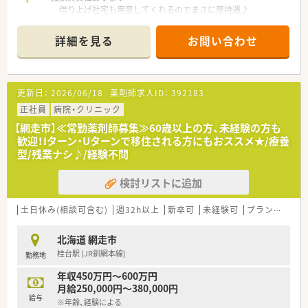
借り上げ社宅も用意してくれるのでまさに厚待遇♪
〈企業紹介〉
■とにかく年収にこだわりを持ってお仕事をお探しの方におす
■札幌市に本社を構え道内を中心に59店舗（2021年12月現在）
すめです
詳細を見る
お問い合わせ
調剤薬局を展開しています。
■大手ドラッグストアチェーンでの募集です 福利厚生も充実
■調剤分野のみならず、在宅支援事業、ＳＭＯ事業やサプリメン
しており安定就業♪
ト事業にも積極的に取り組んでいる企業です。
■短時間勤務制度があるのでライフスタイルの変化に合わせ、子
活躍のフィールドも幅広く、やりがいを持って取り組めます。
育てやご家族の介護をしながらもお仕事を続けることができま
更新日：
2026/06/18
薬剤師求人ID：
392183
す！
正社員
病院・クリニック
【網走市】≪常勤薬剤師募集≫60歳以上の方、未経験の方も
歓迎！Iターン・Uターンで移住される方にもおススメ★/療養
型/残業ナシ♪/経験不問
検討リストに追加
土日休み(相談可含む)
週32h以上
新卒可
未経験可
ブランク可
残
北海道 網走市
桂台駅 (JR釧網本線)
勤務地
年収450万円～600万円
月給250,000円～380,000円
給与
※年齢、経験による