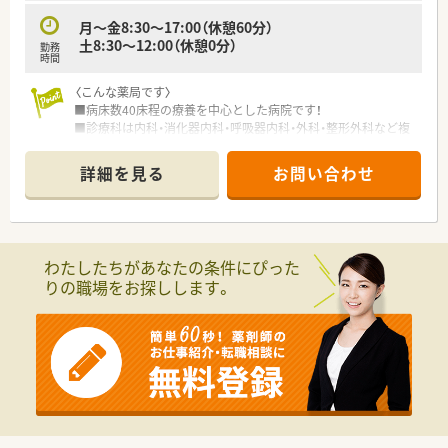
月～金8:30～17:00（休憩60分）
土8:30～12:00（休憩0分）
勤務
時間
〈こんな薬局です〉
■病床数40床程の療養を中心とした病院です！
■診療科は内科・消化器内科・呼吸器内科・外科・整形外科など複
数科を有します。
■定着率◎職員の勤続年数は長く、落ち着いた職場環境です。
詳細を見る
お問い合わせ
住み慣れた街で長く勤務していきたい方にもオススメです。
■定年後の勤務延長も相談可能！
将来的にも長く働ける職場環境でお仕事しませんか？
■夏季休暇3日、年末年始休暇4日取得できますので、メリハリを
わたしたちがあなたの条件にぴった
もって勤務できます。
りの職場をお探しします。
■昭和35年に開設し、長きにわたり網走市の市街地において地
域医療に携わっている病院です。
■医師、看護師、その他医療スタッフと組織横断的に連携をし
て、臨床薬学的な観点から医療チームの一員として行っていま
す。