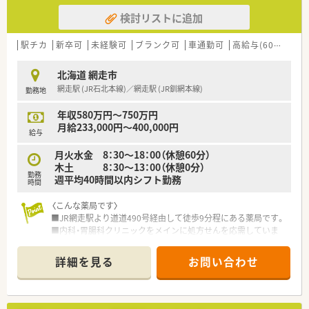
検討リストに追加
駅チカ
新卒可
未経験可
ブランク可
車通勤可
高給与(600万円以上)
北海道 網走市
網走駅 (JR石北本線)／網走駅 (JR釧網本線)
勤務地
年収580万円～750万円
月給233,000円～400,000円
給与
月火水金 8：30～18：00（休憩60分）
木土 8：30～13：00（休憩0分）
勤務
週平均40時間以内シフト勤務
時間
〈こんな薬局です〉
■JR網走駅より道道490号経由して徒歩9分程にある薬局です。
■内科・胃腸科クリニックをメインに処方せんを応需していま
す。
■薬剤師3名在籍しています。
詳細を見る
お問い合わせ
■ドライブスルー調剤を備えている薬局です！車から降りずにお
薬をお渡しできる他、プライバシーの確保、感染防止に配慮して
います。