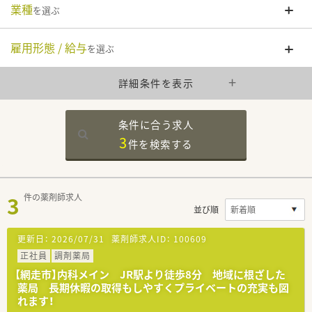
業種
を選ぶ
雇用形態 / 給与
を選ぶ
詳細条件を表示
条件に合う求人
3
件を
検索する
3
件の薬剤師求人
並び順
更新日：
2026/07/31
薬剤師求人ID：
100609
正社員
調剤薬局
【網走市】内科メイン JR駅より徒歩8分 地域に根ざした
薬局 長期休暇の取得もしやすくプライベートの充実も図
れます！