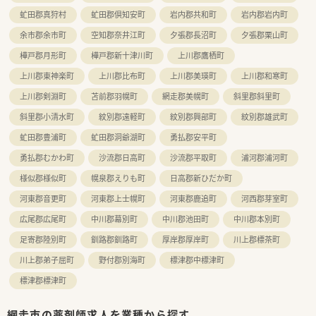
虻田郡真狩村
虻田郡倶知安町
岩内郡共和町
岩内郡岩内町
余市郡余市町
空知郡奈井江町
夕張郡長沼町
夕張郡栗山町
樺戸郡月形町
樺戸郡新十津川町
上川郡鷹栖町
上川郡東神楽町
上川郡比布町
上川郡美瑛町
上川郡和寒町
上川郡剣淵町
苫前郡羽幌町
網走郡美幌町
斜里郡斜里町
斜里郡小清水町
紋別郡遠軽町
紋別郡興部町
紋別郡雄武町
虻田郡豊浦町
虻田郡洞爺湖町
勇払郡安平町
勇払郡むかわ町
沙流郡日高町
沙流郡平取町
浦河郡浦河町
様似郡様似町
幌泉郡えりも町
日高郡新ひだか町
河東郡音更町
河東郡上士幌町
河東郡鹿追町
河西郡芽室町
広尾郡広尾町
中川郡幕別町
中川郡池田町
中川郡本別町
足寄郡陸別町
釧路郡釧路町
厚岸郡厚岸町
川上郡標茶町
川上郡弟子屈町
野付郡別海町
標津郡中標津町
標津郡標津町
網走市の薬剤師求人を業種から探す