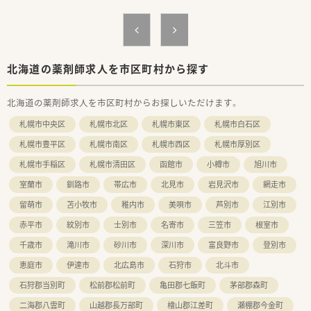
北海道の薬剤師求人を市区町村から探す
北海道の薬剤師求人を市区町村からお探しいただけます。
札幌市中央区
札幌市北区
札幌市東区
札幌市白石区
札幌市豊平区
札幌市南区
札幌市西区
札幌市厚別区
札幌市手稲区
札幌市清田区
函館市
小樽市
旭川市
室蘭市
釧路市
帯広市
北見市
岩見沢市
網走市
留萌市
苫小牧市
稚内市
美唄市
芦別市
江別市
赤平市
紋別市
士別市
名寄市
三笠市
根室市
千歳市
滝川市
砂川市
深川市
富良野市
登別市
恵庭市
伊達市
北広島市
石狩市
北斗市
石狩郡当別町
松前郡松前町
亀田郡七飯町
茅部郡森町
二海郡八雲町
山越郡長万部町
檜山郡江差町
瀬棚郡今金町