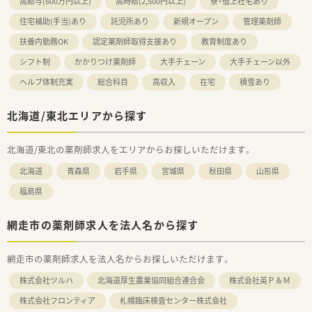
高給与(600万円以上)
高時給(2,500円以上)
寮・借上社宅あり
住宅補助(手当)あり
託児所あり
新規オープン
管理薬剤師
扶養内勤務OK
認定薬剤師取得支援あり
教育制度あり
シフト制
かかりつけ薬剤師
大手チェーン
大手チェーン以外
ヘルプ体制充実
総合科目
高収入
在宅
積雪あり
北海道/東北エリアから探す
北海道/東北の薬剤師求人をエリアからお探しいただけます。
北海道
青森県
岩手県
宮城県
秋田県
山形県
福島県
網走市の薬剤師求人を法人名から探す
網走市の薬剤師求人を法人名からお探しいただけます。
株式会社ツルハ
北海道厚生農業協同組合連合会
株式会社英Ｐ＆Ｍ
株式会社フロンティア
札幌臨床検査センター株式会社