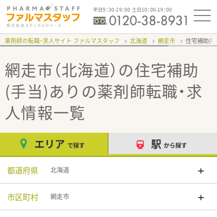
平日9：30-19：00 土日10：00-19：00
薬剤師の転職・求人サイト ファルマスタッフ
北海道
網走市
住宅補助(手
網走市（北海道）の住宅補助
(手当)あり
の薬剤師転職・求
人情報一覧
エリア
駅
で探す
から探す
都道府県
北海道
市区町村
網走市