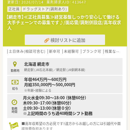
更新日：
2026/07/14
薬剤師求人ID：
413647
〈患者さま中心の考え〉
■テレフォン服薬サポート、薬剤師の指名制度、スマートフォン
正社員
ドラッグストア(調剤あり)
アプリによる調剤予約サービスなど、患者様中心の考えで取り組
【網走市】≪正社員募集≫経営基盤しっかり安心して働ける
んでいます。
大手チェーンでの募集です♪/面応需/調剤併設店/高年収求
■錠剤ピッキング過誤防止システムや散剤監視システムなど最
人
新設備をとりそろえ、調剤業務をしっかりサポート！安全・正確な
調剤に集中できます。
検討リストに追加
〈充実の教育体制、人材育成に力を入れています！〉
■新入社員はもちろん、中堅社員や管理職なども各々のレベルに
土日休み(相談可含む)
新卒可
未経験可
ブランク可
残業なし(ほぼなし含む)
合わせた研修システムがあり、1人1人のスキルアップに力を入
れています。
北海道 網走市
■知識や技術のみならずコミュニケーション能力の育成等、一人
網走駅 (JR石北本線)／網走駅 (JR釧網本線)
勤務地
ひとりのスキルアアップをサポートしています。
■認定・専門薬剤師資格の奨励金制度があります。
年収464万円～600万円
専門性の高い薬剤師を目指して資格取得にチャレンジしませ
月給350,000円～500,000円
んか。
給与
※年齢・経験による
月火水金09:30～18:00 （休憩60分）
〈充実の休暇制度でプライベートも充実！〉
木09:30~17:00（休憩60分）
■連続休暇制度があり、最低1週間以上（9日以下）の長期休暇も
土09:30~13:00（休憩０分）
取得可能！
勤務
時間
※上記時間のうち週40時間シフト勤務
バースデー休暇制度や有休積立制度などがあり、長期休暇の取
得もしやすくプライベートの充実も図れます！
■地域手当や住宅手当、燃料手当などの諸手当も手厚く充実！従
■高年収希望の方必見です！遠方からお越しの方には引越代や面
業員の働きやすい環境整備にも取り組んでいます。
接旅費負担あります