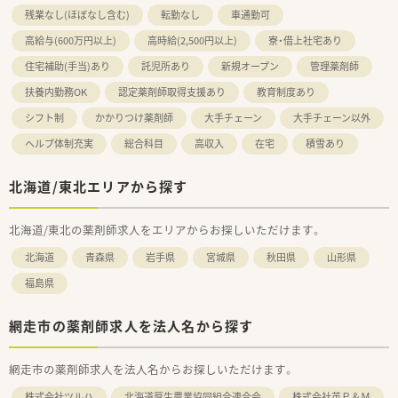
残業なし(ほぼなし含む)
転勤なし
車通勤可
高給与(600万円以上)
高時給(2,500円以上)
寮・借上社宅あり
住宅補助(手当)あり
託児所あり
新規オープン
管理薬剤師
扶養内勤務OK
認定薬剤師取得支援あり
教育制度あり
シフト制
かかりつけ薬剤師
大手チェーン
大手チェーン以外
ヘルプ体制充実
総合科目
高収入
在宅
積雪あり
北海道/東北エリアから探す
北海道/東北の薬剤師求人をエリアからお探しいただけます。
北海道
青森県
岩手県
宮城県
秋田県
山形県
福島県
網走市の薬剤師求人を法人名から探す
網走市の薬剤師求人を法人名からお探しいただけます。
株式会社ツルハ
北海道厚生農業協同組合連合会
株式会社英Ｐ＆Ｍ