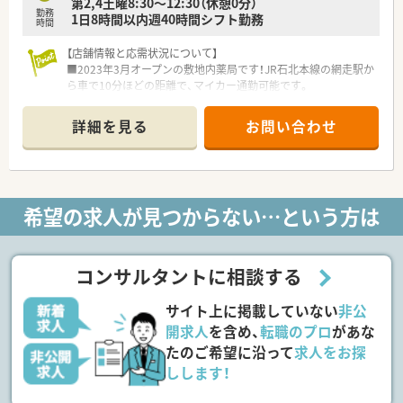
■地域手当や住宅手当、燃料手当などの諸手当も手厚く充実！従
第2,4土曜8:30～12:30（休憩0分）
勤務
業員の働きやすい環境整備にも取り組んでいます。
1日8時間以内週40時間シフト勤務
時間
〈企業紹介〉
【店舗情報と応需状況について】
■札幌市に本社を構え道内を中心に59店舗（2021年12月現在）
■2023年3月オープンの敷地内薬局です！JR石北本線の網走駅か
調剤薬局を展開しています。
ら車で10分ほどの距離で、マイカー通勤可能です。
■調剤分野のみならず、在宅支援事業、ＳＭＯ事業やサプリメン
■内科、循環器科、透析など総合科目を1日平均120枚応需してお
ト事業にも積極的に取り組んでいる企業です。
り、幅広い経験を積むことができます。
詳細を見る
お問い合わせ
活躍のフィールドも幅広く、やりがいを持って取り組めます。
■薬剤師4名体制で業務にあたっており、事務員も3名在籍して
いるため、チームで協力しながら働けます。
【求人情報について】
■給与は年収550万円から600万円まで検討可能であり、経験や
希望の求人が見つからない…という方は
スキルに応じて優遇される体制です。
■昇給が年1回（4月）、賞与が年2回（6月、12月）支給され、各種手
当も充実しているため安定した収入が得られます。
■休日として夏季特別休暇3日間や年末年始休暇5日間があり、
コンサルタントに相談する
長期休暇も比較的取得しやすい環境です。
■復職後、子どもが小学校1年生終了時まで1日最大2時間の時短
サイト上に掲載していない
非公
勤務が可能で、仕事と育児の両立を支援しています。
開求人
を含め、
転職のプロ
があな
【こんな方にオススメ】
たのご希望に沿って
求人をお探
■内科や透析などの幅広い総合科目の処方箋を経験し、薬剤師と
しします！
しての知識や経験の幅を広げたい方に最適です。
■様々なコンテンツでスキルアップを継続的にサポート！認定薬