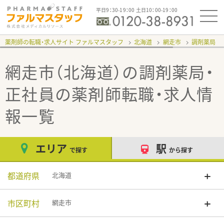
平日9：30-19：00 土日10：00-19：00
薬剤師の転職・求人サイト ファルマスタッフ
北海道
網走市
調剤薬局
網走市（北海道）の調剤薬局・
正社員
の薬剤師転職・求人情
報一覧
エリア
駅
で探す
から探す
都道府県
北海道
市区町村
網走市