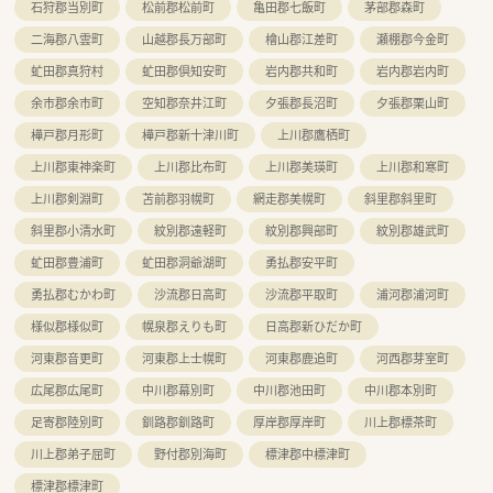
石狩郡当別町
松前郡松前町
亀田郡七飯町
茅部郡森町
二海郡八雲町
山越郡長万部町
檜山郡江差町
瀬棚郡今金町
虻田郡真狩村
虻田郡倶知安町
岩内郡共和町
岩内郡岩内町
余市郡余市町
空知郡奈井江町
夕張郡長沼町
夕張郡栗山町
樺戸郡月形町
樺戸郡新十津川町
上川郡鷹栖町
上川郡東神楽町
上川郡比布町
上川郡美瑛町
上川郡和寒町
上川郡剣淵町
苫前郡羽幌町
網走郡美幌町
斜里郡斜里町
斜里郡小清水町
紋別郡遠軽町
紋別郡興部町
紋別郡雄武町
虻田郡豊浦町
虻田郡洞爺湖町
勇払郡安平町
勇払郡むかわ町
沙流郡日高町
沙流郡平取町
浦河郡浦河町
様似郡様似町
幌泉郡えりも町
日高郡新ひだか町
河東郡音更町
河東郡上士幌町
河東郡鹿追町
河西郡芽室町
広尾郡広尾町
中川郡幕別町
中川郡池田町
中川郡本別町
足寄郡陸別町
釧路郡釧路町
厚岸郡厚岸町
川上郡標茶町
川上郡弟子屈町
野付郡別海町
標津郡中標津町
標津郡標津町