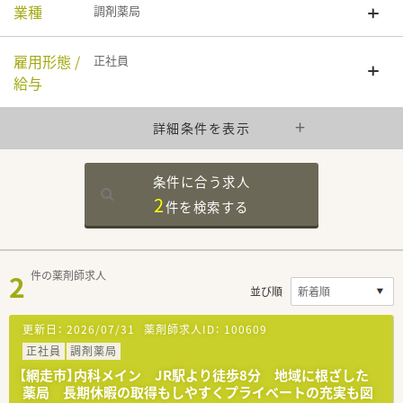
業種
調剤薬局
雇用形態 /
正社員
給与
詳細条件を表示
条件に合う求人
2
件を
検索する
2
件の薬剤師求人
並び順
更新日：
2026/07/31
薬剤師求人ID：
100609
正社員
調剤薬局
【網走市】内科メイン JR駅より徒歩8分 地域に根ざした
薬局 長期休暇の取得もしやすくプライベートの充実も図