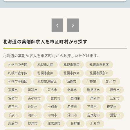
剤師取得をバックアップしています。
■充実した研修制度のもと、管理薬剤師や専門薬剤師へと着実に
ステップアップしていきたい方にぴったりです。
【やりがい/おすすめポイント】
■地域密着型店舗の割合が高く、地域住民の健康保持増進を支援
するという使命感を持って仕事に取り組めます。
■服薬期間中のフォローをLINEや電話で行うなど、患者様と継
北海道の薬剤師求人を市区町村から探す
続的に繋がるかかりつけ薬剤師として活躍できます。
■医療モール開発など地域医療インフラ構築にも関わる大手グ
ループのため、スケールの大きな仕事にやりがいを感じられま
北海道の薬剤師求人を市区町村からお探しいただけます。
す。
札幌市中央区
札幌市北区
札幌市東区
札幌市白石区
■産休・育休の取得実績が多数あり、復帰率は97%と高く、子育
てサポート体制が整っているのが特徴です。
札幌市豊平区
札幌市南区
札幌市西区
札幌市厚別区
札幌市手稲区
札幌市清田区
函館市
小樽市
旭川市
室蘭市
釧路市
帯広市
北見市
岩見沢市
網走市
留萌市
苫小牧市
稚内市
美唄市
芦別市
江別市
赤平市
紋別市
士別市
名寄市
三笠市
根室市
千歳市
滝川市
砂川市
深川市
富良野市
登別市
恵庭市
伊達市
北広島市
石狩市
北斗市