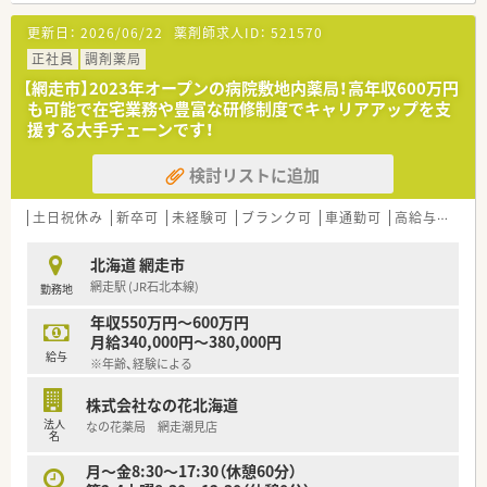
更新日：
2026/06/22
薬剤師求人ID：
521570
〈患者さま中心の考え〉
■テレフォン服薬サポート、薬剤師の指名制度、スマートフォン
正社員
調剤薬局
アプリによる調剤予約サービスなど、患者様中心の考えで取り組
【網走市】2023年オープンの病院敷地内薬局！高年収600万円
んでいます。
も可能で在宅業務や豊富な研修制度でキャリアアップを支
■錠剤ピッキング過誤防止システムや散剤監視システムなど最
援する大手チェーンです！
新設備をとりそろえ、調剤業務をしっかりサポート！安全・正確な
調剤に集中できます。
検討リストに追加
〈充実の教育体制、人材育成に力を入れています！〉
■新入社員はもちろん、中堅社員や管理職なども各々のレベルに
土日祝休み
新卒可
未経験可
ブランク可
車通勤可
高給与(600万円以上)
合わせた研修システムがあり、1人1人のスキルアップに力を入
れています。
北海道 網走市
■知識や技術のみならずコミュニケーション能力の育成等、一人
網走駅 (JR石北本線)
勤務地
ひとりのスキルアアップをサポートしています。
■認定・専門薬剤師資格の奨励金制度があります。
年収550万円～600万円
専門性の高い薬剤師を目指して資格取得にチャレンジしませ
月給340,000円～380,000円
んか。
給与
※年齢、経験による
〈充実の休暇制度でプライベートも充実！〉
株式会社なの花北海道
■連続休暇制度があり、最低1週間以上（9日以下）の長期休暇も
法人
なの花薬局 網走潮見店
取得可能！
名
バースデー休暇制度や有休積立制度などがあり、長期休暇の取
得もしやすくプライベートの充実も図れます！
月～金8:30～17:30（休憩60分）