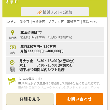
れます！
検討リストに追加
駅チカ
新卒可
未経験可
ブランク可
車通勤可
高給与(600万円以上)
北海道 網走市
網走駅 (JR石北本線)／網走駅 (JR釧網本線)
勤務地
年収580万円～750万円
月給233,000円～400,000円
給与
月火水金 8：30～18：00（休憩60分）
木土 8：30～13：00（休憩0分）
勤務
週平均40時間以内シフト勤務
時間
〈こんな薬局です〉
■JR網走駅より道道490号経由して徒歩9分程にある薬局です。
■内科・胃腸科クリニックをメインに処方せんを応需していま
す。
■薬剤師3名在籍しています。
詳細を見る
お問い合わせ
■ドライブスルー調剤を備えている薬局です！車から降りずにお
薬をお渡しできる他、プライバシーの確保、感染防止に配慮して
います。