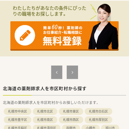
環境づくりを行っています。
わたしたちがあなたの条件にぴった
薬剤師の平均年齢は47歳で、新卒入社の方はほぼ100％の定着率
りの職場をお探しします。
を誇っています！
≪ こんな特徴があります！ ≫
◇機械化の進行◇
AIを取り込んだ機械化を進めており、急な人員不足の際に業務負
担が増えないよう、
働きやすい環境づくりを重視しています。
◆在宅医療への積極参加◆
新規契約は増加傾向にありますが、まだまだ取り組みが及んでい
ない店舗もあるため、
同社では「在宅支援チーム」を設けており、在宅への疑問や契約
取得のサポートを行っています。
◇『一緒に成長する』ための研修制度◇
北海道の薬剤師求人を市区町村から探す
同社では医療事務の方と一緒に研修を行ってるのが特徴の1つ
で、一緒に働く意識を持つために行っています。
北海道の薬剤師求人を市区町村からお探しいただけます。
そのため、同期との関係をしっかり築くことが出来ます。
他にも、海外研修や介護施設への研修も行っており、これからま
札幌市中央区
札幌市北区
札幌市東区
札幌市白石区
た開催する予定です。
更に、今後を担う薬剤師へ成長して頂くために、elearning受講や
札幌市豊平区
札幌市南区
札幌市西区
札幌市厚別区
認定薬剤師資格取得の費用負担も行っています！
札幌市手稲区
札幌市清田区
函館市
小樽市
旭川市