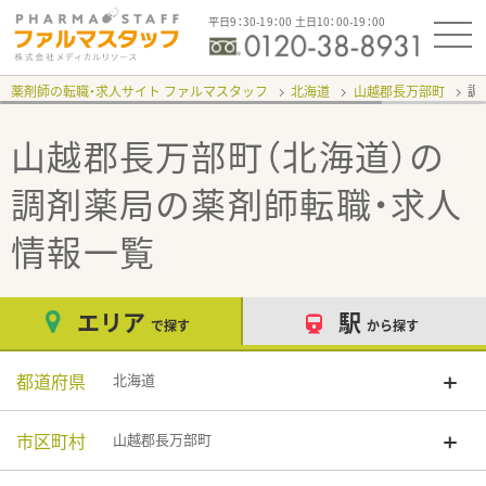
平日9：30-19：00 土日10：00-19：00
薬剤師の転職・求人サイト ファルマスタッフ
北海道
山越郡長万部町
調
山越郡長万部町（北海道）の
調剤薬局
の薬剤師転職・求人
情報一覧
エリア
駅
で探す
から探す
都道府県
北海道
市区町村
山越郡長万部町