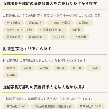
山越郡長万部町の薬剤師求人をこだわり条件から探す
山越郡長万部町の薬剤師求人をこだわり条件からお探しいただけます。
土日祝休み
週32h以上
~18時までの職場
車通勤可
高給与(600万円以上)
住宅補助(手当)あり
管理職
管理薬剤師
教育制度あり
シフト制
一人薬剤師
北海道/東北エリアから探す
北海道/東北の薬剤師求人をエリアからお探しいただけます。
北海道
青森県
岩手県
宮城県
秋田県
山形県
福島県
山越郡長万部町の薬剤師求人を法人名から探す
山越郡長万部町の薬剤師求人を法人名からお探しいただけます。
株式会社ツルハ
北海道厚生農業協同組合連合会
株式会社英Ｐ＆Ｍ