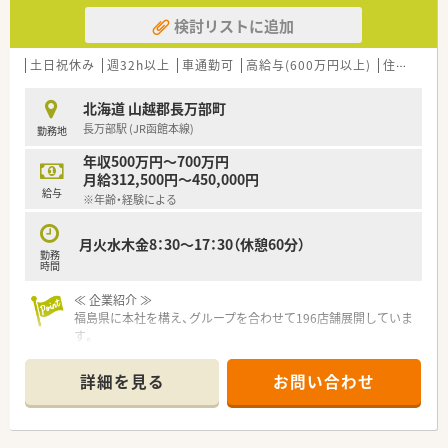
検討リストに追加
土日祝休み
週32h以上
車通勤可
高給与(600万円以上)
住宅補助(手当)あり
北海道 山越郡長万部町
長万部駅 (JR函館本線)
勤務地
年収500万円～700万円
月給312,500円～450,000円
給与
※年齢・経験による
月火水木金8：30～17：30（休憩60分）
勤務
時間
≪ 企業紹介 ≫
福島県に本社を構え、グループを合わせて196店舗展開していま
す。
主に東北・東日本エリアを中心に店舗を構えており、山形県内に
は24店舗ございます。
詳細を見る
お問い合わせ
薬局以外にも医薬品卸、介護領域、保育園の運営など多岐にわた
る経営を行っています。
『よろこばれて、よろこぶ』をコンセプトにしており、お客様から
はもちろんのこと、従業員からの声も反映し喜んで働けるような