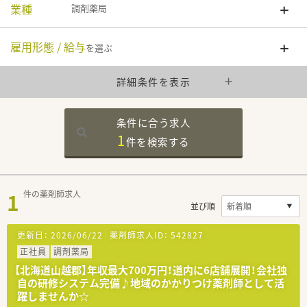
業種
調剤薬局
雇用形態 / 給与
を選ぶ
詳細条件を表示
条件に合う求人
1
件を
検索する
1
件の薬剤師求人
並び順
更新日：
2026/06/22
薬剤師求人ID：
542827
正社員
調剤薬局
【北海道山越郡】年収最大700万円！道内に6店舗展開！会社独
自の研修システム完備♪地域のかかりつけ薬剤師として活
躍しませんか☆