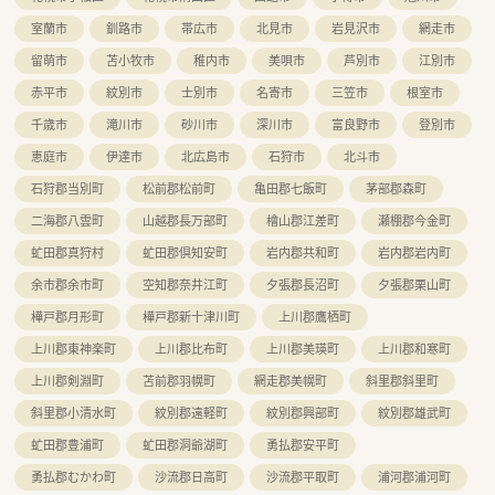
◆着実にキャリアアップ◆
室蘭市
釧路市
帯広市
北見市
岩見沢市
網走市
現場から本部でキャリアチェンジする方もいれば、エリアマネー
ジャーになる方など、今後のなりたい姿をサポートしています。
留萌市
苫小牧市
稚内市
美唄市
芦別市
江別市
人事考課制度は、自身で立てた目標に対してのフィードバックと
赤平市
紋別市
士別市
名寄市
三笠市
根室市
なっているため、目標に向かってどうなりたいかなどを一緒に考
えてくれる会社です！
千歳市
滝川市
砂川市
深川市
富良野市
登別市
恵庭市
伊達市
北広島市
石狩市
北斗市
≪こんな薬局です≫
■地域にお住いの患者様に愛されるクリニックとマンツーマン
石狩郡当別町
松前郡松前町
亀田郡七飯町
茅部郡森町
体制の店舗となります。
■自然環境豊かな立地です。アウトドアを楽しみたい方にはこ
二海郡八雲町
山越郡長万部町
檜山郡江差町
瀬棚郡今金町
の上ない環境です。
虻田郡真狩村
虻田郡倶知安町
岩内郡共和町
岩内郡岩内町
■一人薬剤師となりますが、監査システム等が整っています。調
剤助手の方と連携して安全性を守れる環境が整っています。
余市郡余市町
空知郡奈井江町
夕張郡長沼町
夕張郡栗山町
樺戸郡月形町
樺戸郡新十津川町
上川郡鷹栖町
上川郡東神楽町
上川郡比布町
上川郡美瑛町
上川郡和寒町
上川郡剣淵町
苫前郡羽幌町
網走郡美幌町
斜里郡斜里町
斜里郡小清水町
紋別郡遠軽町
紋別郡興部町
紋別郡雄武町
虻田郡豊浦町
虻田郡洞爺湖町
勇払郡安平町
勇払郡むかわ町
沙流郡日高町
沙流郡平取町
浦河郡浦河町