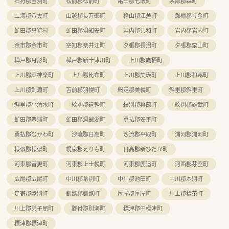
石狩郡当別町
松前郡松前町
亀田郡七飯町
茅部郡森町
二海郡八雲町
山越郡長万部町
檜山郡江差町
瀬棚郡今金町
虻田郡真狩村
虻田郡倶知安町
岩内郡共和町
岩内郡岩内町
余市郡余市町
空知郡奈井江町
夕張郡長沼町
夕張郡栗山町
樺戸郡月形町
樺戸郡新十津川町
上川郡鷹栖町
上川郡東神楽町
上川郡比布町
上川郡美瑛町
上川郡和寒町
上川郡剣淵町
苫前郡羽幌町
網走郡美幌町
斜里郡斜里町
斜里郡小清水町
紋別郡遠軽町
紋別郡興部町
紋別郡雄武町
虻田郡豊浦町
虻田郡洞爺湖町
勇払郡安平町
勇払郡むかわ町
沙流郡日高町
沙流郡平取町
浦河郡浦河町
様似郡様似町
幌泉郡えりも町
日高郡新ひだか町
河東郡音更町
河東郡上士幌町
河東郡鹿追町
河西郡芽室町
広尾郡広尾町
中川郡幕別町
中川郡池田町
中川郡本別町
足寄郡陸別町
釧路郡釧路町
厚岸郡厚岸町
川上郡標茶町
川上郡弟子屈町
野付郡別海町
標津郡中標津町
標津郡標津町