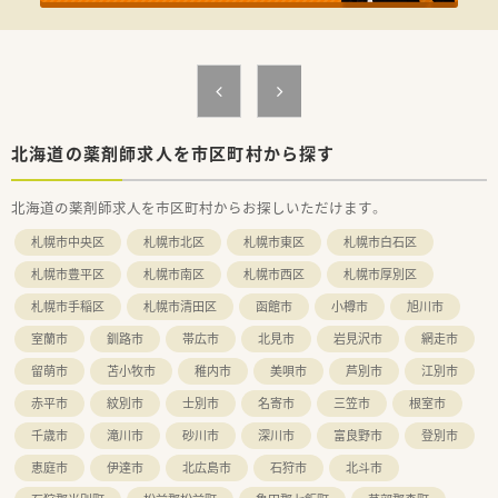
しない環境です。
■年間休日は125日と非常に多く、土日祝日はカレンダー通りお
休みです。
■年末年始休暇に加え、お盆や開院記念日など、法人独自の休暇
が設定されています。
北海道の薬剤師求人を市区町村から探す
北海道の薬剤師求人を市区町村からお探しいただけます。
札幌市中央区
札幌市北区
札幌市東区
札幌市白石区
札幌市豊平区
札幌市南区
札幌市西区
札幌市厚別区
札幌市手稲区
札幌市清田区
函館市
小樽市
旭川市
室蘭市
釧路市
帯広市
北見市
岩見沢市
網走市
留萌市
苫小牧市
稚内市
美唄市
芦別市
江別市
赤平市
紋別市
士別市
名寄市
三笠市
根室市
千歳市
滝川市
砂川市
深川市
富良野市
登別市
恵庭市
伊達市
北広島市
石狩市
北斗市