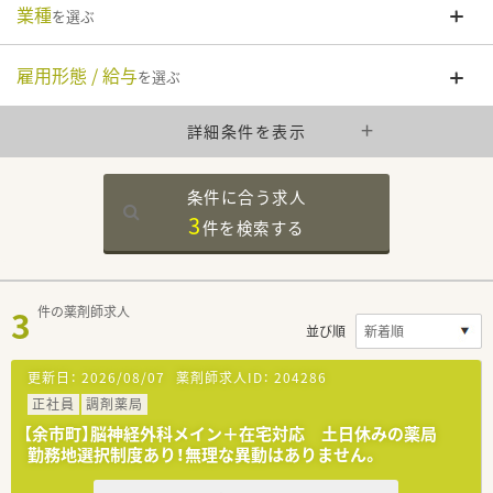
業種
を選ぶ
雇用形態 / 給与
を選ぶ
詳細条件を表示
条件に合う求人
3
件を
検索する
3
件の薬剤師求人
並び順
更新日：
2026/08/07
薬剤師求人ID：
204286
正社員
調剤薬局
【余市町】脳神経外科メイン＋在宅対応 土日休みの薬局
勤務地選択制度あり！無理な異動はありません。