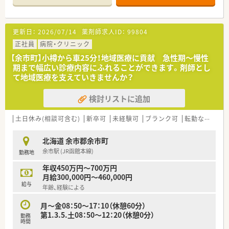
〈実家や住み慣れた地域で勤務したい方〉
■勤務エリアを選べるので、転居を伴う異動なく、地域に根ざし
て勤務していきたい方も歓迎です。
更新日：
2026/07/14
薬剤師求人ID：
99804
■地域密着型店舗の割合が76.8%と高く、地域の人々の暮らしや
人生に寄り添う地域に根付いた薬局展開を行っています。
正社員
病院・クリニック
【余市町】小樽から車25分！地域医療に貢献 急性期～慢性
〈研修制度充実！〉
期まで幅広い診療内容にふれることができます。剤師とし
■薬剤師として基礎スキルを身につけながら、さらに専門性を高
て地域医療を支えていきませんか？
める研修の他、職員を管理する立場を学ぶマネジメント教育ま
で、成長を後押しする研修制度があります。
検討リストに追加
■集合研修やe－ラーニングなど様々なコンテンツでスキルアッ
プを継続的にサポートしています。
研修会や先輩薬剤師の指導を通じ、薬剤師として成長すること
土日休み(相談可含む)
新卒可
未経験可
ブランク可
転勤なし
車
ができます。
北海道 余市郡余市町
〈福利厚生も充実！〉
余市駅 (JR函館本線)
勤務地
■スキルアップや生活の質を高める各種手当、子育て支援などラ
イフステージに合わせたサポート制度、文化・スポーツ活動支援
年収450万円～700万円
まで、福利厚生も充実しています。
月給300,000円～460,000円
■子育て世代も多く活躍しています！
給与
年齢、経験による
産休育休実績多数！出産や育児をサポートしています。
また、復職しやすいサポート体制も完備していますので安心！
月～金08：50～17：10（休憩60分）
復職後も、子どもが小学校1年生終了時まで、1日あたり最大2
第1.3.5.土08：50～12：20（休憩0分）
勤務
時間勤務時間を短縮して働くこともできます。
時間