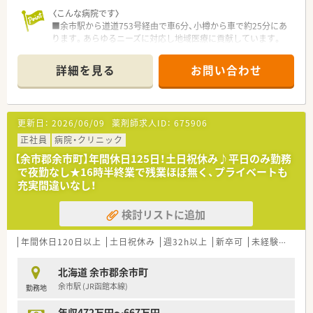
〈企業紹介〉
〈こんな病院です〉
■全国に400店舗以上展開する大手調剤薬局です。
■余市駅から道道753号経由で車6分、小樽から車で約25分にあ
大型門前薬局、医療モール型薬局、地域密着型薬局を展開、特
ります。あらゆるニーズに対応し地域医療に貢献しています。
に地域密着型薬局型薬局が全体の71.3％！地域に根付いた薬局展
■急性期から慢性期までを担うケアミックス型の病院で、北後志
開を行っています。
五ケ町村、余市町、仁木町、赤井川村、古平町、積丹町の基幹病院
詳細を見る
お問い合わせ
■基礎から専門性まで継続したサポートの教育研修制度や福利
として地域密着型の医療を提供しています。
厚生の充実を図り、社員が働きやすく、一人ひとりが活躍できる
■病床数は1一般：60床、障害者：60床、回復期リハビリテーショ
環境づくりを目指しています。
ン：45床、急性期・慢性期のケアミックス型ですので、様々な経験
を積むことも可能です。
更新日：
2026/06/09
薬剤師求人ID：
675906
■診療科目は内科、総合診療科、小児科、外科、心臓血管外科、整
形外科、眼科、産婦人科、泌尿器科、リハビリテーション科、人工
正社員
病院・クリニック
透析センターがあります。
【余市郡余市町】年間休日125日！土日祝休み♪平日のみ勤務
■業務内容は、入院調剤、注射調剤、安全キャビネットでの抗が
で夜勤なし★16時半終業で残業ほぼ無く、プライベートも
ん剤混合調整や、DI業務、病棟業務で、病院薬剤師として一連の
充実間違いなし！
業務を経験することができます。
■働く職員一人一人の成長をバックアップ！
検討リストに追加
学会、研究会、講習会の積極的な参加を容認しています。
■託児所も完備しているので、小さなお子様のいる方も安心して
勤務継続できます。
年間休日120日以上
土日祝休み
週32h以上
新卒可
未経験可
ブ
■これまでのご経験を活かしたい方、薬局をリードしてくださる
方をお待ちしております！
北海道 余市郡余市町
余市駅 (JR函館本線)
勤務地
年収472万円～667万円