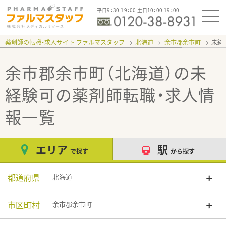
平日9：30-19：00 土日10：00-19：00
薬剤師の転職・求人サイト ファルマスタッフ
北海道
余市郡余市町
未経
余市郡余市町（北海道）の未
経験可
の薬剤師転職・求人情
報一覧
エリア
駅
で探す
から探す
都道府県
北海道
市区町村
余市郡余市町