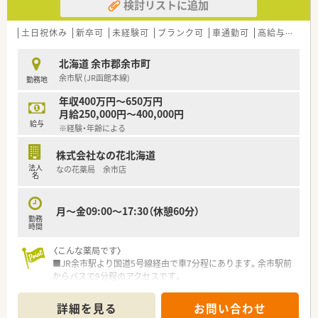
検討リストに追加
土日祝休み
新卒可
未経験可
ブランク可
車通勤可
高給与(600万円以上)
北海道 余市郡余市町
余市駅 (JR函館本線)
勤務地
年収400万円～650万円
月給250,000円～400,000円
給与
※経験・年齢による
株式会社なの花北海道
法人
なの花薬局 余市店
名
月～金09:00～17:30（休憩60分）
勤務
時間
〈こんな薬局です〉
■JR余市駅より国道5号線経由で車7分程にあります。余市駅前
からバスで9分程のアクセスです。
■脳神経外科クリニックを応需。在宅にも対応しています。
■17時30分閉局で残業少なめ。土日もお休みの薬局です。
詳細を見る
お問い合わせ