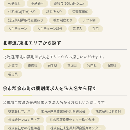
転勤なし
車通勤可
高給与(600万円以上)
住宅補助(手当)あり
託児所あり
管理薬剤師
認定薬剤師取得支援あり
教育制度あり
シフト制
大手チェーン
大手チェーン以外
高収入
在宅
北海道/東北エリアから探す
北海道/東北の薬剤師求人をエリアからお探しいただけます。
北海道
青森県
岩手県
宮城県
秋田県
山形県
福島県
余市郡余市町の薬剤師求人を法人名から探す
余市郡余市町の薬剤師求人を法人名からお探しいただけます。
株式会社ツルハ
北海道厚生農業協同組合連合会
株式会社英Ｐ＆Ｍ
株式会社フロンティア
札幌臨床検査センター株式会社
株式会社なの花北海道
株式会社士別薬剤師会調剤センター