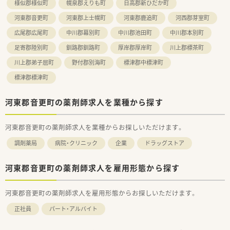
様似郡様似町
幌泉郡えりも町
日高郡新ひだか町
河東郡音更町
河東郡上士幌町
河東郡鹿追町
河西郡芽室町
広尾郡広尾町
中川郡幕別町
中川郡池田町
中川郡本別町
足寄郡陸別町
釧路郡釧路町
厚岸郡厚岸町
川上郡標茶町
川上郡弟子屈町
野付郡別海町
標津郡中標津町
標津郡標津町
河東郡音更町の薬剤師求人を業種から探す
河東郡音更町の薬剤師求人を業種からお探しいただけます。
調剤薬局
病院・クリニック
企業
ドラッグストア
河東郡音更町の薬剤師求人を雇用形態から探す
河東郡音更町の薬剤師求人を雇用形態からお探しいただけます。
正社員
パート・アルバイト