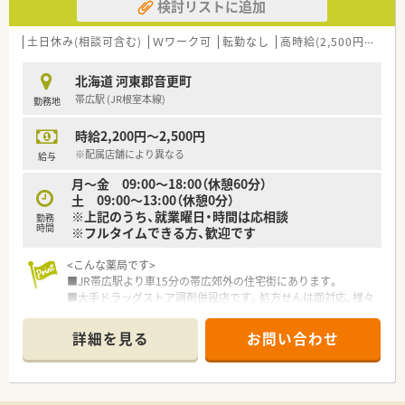
検討リストに追加
土日休み(相談可含む)
Ｗワーク可
転勤なし
高時給(2,500円以上)
北海道 河東郡音更町
帯広駅 (JR根室本線)
勤務地
時給2,200円～2,500円
※配属店舗により異なる
給与
月～金 09:00～18:00（休憩60分）
土 09:00～13:00（休憩0分）
※上記のうち、就業曜日・時間は応相談
勤務
時間
※フルタイムできる方、歓迎です
<こんな薬局です>
■JR帯広駅より車15分の帯広郊外の住宅街にあります。
■大手ドラッグストア調剤併設店です。処方せんは面対応、様々
な内容に対応しています。
■第１類や要指導医薬品の販売は調剤室にて行っていますので、
詳細を見る
お問い合わせ
OTC薬の知識を習得し、業務の幅を広げていくこともできます。
■安心安全の調剤システムを全店導入しています！
電子薬歴・薬袋発行機・散薬監査システム・レセプトコンピュータ
ー・円盤型全自動散薬分包機・調剤過誤防止システムなど安全性