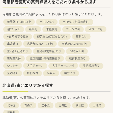
河東郡音更町の薬剤師求人をこだわり条件から探す
河東郡音更町の薬剤師求人をこだわり条件からお探しいただけます。
年間休日120日以上
土日祝休み
土日休み(相談可含む)
週32h以上
新卒可
未経験可
ブランク可
Ｗワーク可
~18時までの職場
残業なし(ほぼなし含む)
転勤なし
車通勤可
高給与(600万円以上)
高時給(2,500円以上)
寮・借上社宅あり
住宅補助(手当)あり
60歳以上可
管理薬剤師
認定薬剤師取得支援あり
教育制度あり
シフト制
大手チェーン
大手チェーン以外
生活環境充実
空港近く
総合科目
高収入
積雪あり
北海道/東北エリアから探す
北海道/東北の薬剤師求人をエリアからお探しいただけます。
北海道
青森県
岩手県
宮城県
秋田県
山形県
福島県