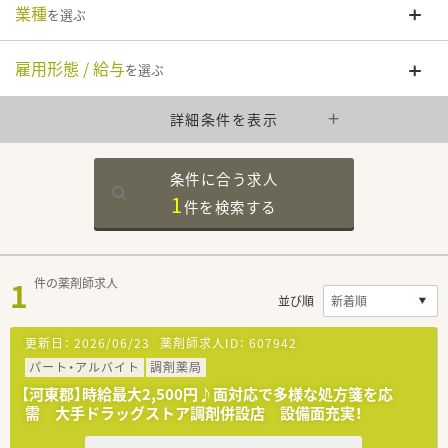
業種
を選ぶ
雇用形態 / 給与
を選ぶ
詳細条件を表示
条件に合う求人
1
件を
検索する
1
件の薬剤師求人
並び順
更新日：
2026/06/23
薬剤師求人ID：
607942
パート・アルバイト
調剤薬局
【河東郡】時給最大2,500円♪面対応で多様な処方箋を応
需 大手ドラッグストア調剤併設店 設備面充実！