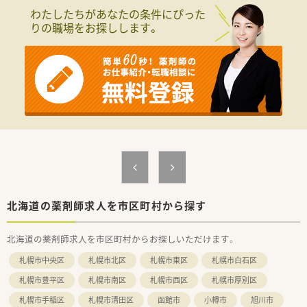
を高め薬剤師の負担を軽減できるシステムを全店に導入してい
わたしたちがあなたの条件にぴった
ます。
りの職場をお探しします。
・・＊ 企業の特徴 ＊・・
■北海道に本社を置く大手ドラッグストアチェーンです。
売上はグループ全体で4,000億円超、店舗数も1,200店舗超、子
会社含むグループ全体では2,000店舗超の以上東証プライム上場
企業で、福利厚生は業界内でもトップクラスの水準です。
■お客様にとって一番身近なトータルヘルスケアステーション
を目指しています。
■育児時短制度の利用者は200名以上！社員のプライベートを支
える制度が整っています。
■多彩な教育システム！
教育体制に関しては「新入社員研修」の他に基礎固めの「薬剤
師新入社員研修」等、様々な研修制度があります。
自宅学習が可能なe-ラーニング講座、本人のキャリアアップの
ための通信教育等、豊富な研修システムがあります。
北海道の薬剤師求人を市区町村から探す
北海道の薬剤師求人を市区町村からお探しいただけます。
札幌市中央区
札幌市北区
札幌市東区
札幌市白石区
札幌市豊平区
札幌市南区
札幌市西区
札幌市厚別区
札幌市手稲区
札幌市清田区
函館市
小樽市
旭川市