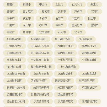
室蘭市
釧路市
帯広市
北見市
岩見沢市
網走市
留萌市
苫小牧市
稚内市
美唄市
芦別市
江別市
赤平市
紋別市
士別市
名寄市
三笠市
根室市
千歳市
滝川市
砂川市
深川市
富良野市
登別市
恵庭市
伊達市
北広島市
石狩市
北斗市
石狩郡当別町
松前郡松前町
亀田郡七飯町
茅部郡森町
二海郡八雲町
山越郡長万部町
檜山郡江差町
瀬棚郡今金町
虻田郡真狩村
虻田郡倶知安町
岩内郡共和町
岩内郡岩内町
余市郡余市町
空知郡奈井江町
夕張郡長沼町
夕張郡栗山町
樺戸郡月形町
樺戸郡新十津川町
上川郡鷹栖町
上川郡東神楽町
上川郡比布町
上川郡美瑛町
上川郡和寒町
上川郡剣淵町
苫前郡羽幌町
網走郡美幌町
斜里郡斜里町
斜里郡小清水町
紋別郡遠軽町
紋別郡興部町
紋別郡雄武町
虻田郡豊浦町
虻田郡洞爺湖町
勇払郡安平町
勇払郡むかわ町
沙流郡日高町
沙流郡平取町
浦河郡浦河町