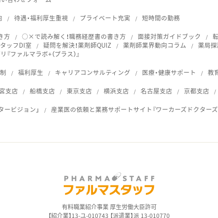
向
待遇・福利厚生重視
プライベート充実
短時間の勤務
き方
○×で読み解く！職務経歴書の書き方
面接対策ガイドブック
タッフDI室
疑問を解決！薬剤師QUIZ
薬剤師業界動向コラム
薬局探
『ファルマラボ+（プラス）』
体制
福利厚生
キャリアコンサルティング
医療・健康サポート
教
宮支店
船橋支店
東京支店
横浜支店
名古屋支店
京都支店
タービジョン」
産業医の依頼と業務サポートサイト『ワーカーズドクターズ
ス
有料職業紹介事業 厚生労働大臣許可
【紹介業】13-ユ-010743 【派遣業】派 13-010770