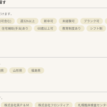
探す
だけます。
談可含む)
週32h以上
新卒可
未経験可
ブランク可
住宅補助(手当)あり
60歳以上可
教育制度あり
シフト制
。
田県
山形県
福島県
す。
株式会社英Ｐ＆Ｍ
株式会社フロンティア
札幌臨床検査センタ