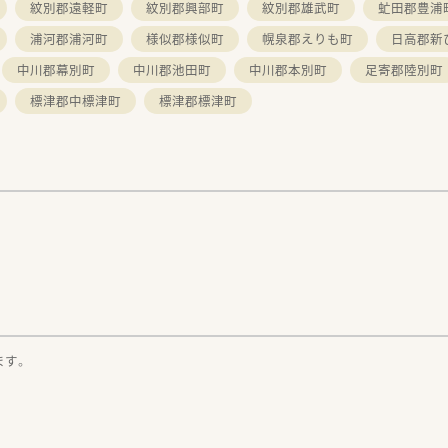
紋別郡遠軽町
紋別郡興部町
紋別郡雄武町
虻田郡豊浦
浦河郡浦河町
様似郡様似町
幌泉郡えりも町
日高郡新
中川郡幕別町
中川郡池田町
中川郡本別町
足寄郡陸別町
標津郡中標津町
標津郡標津町
。
ます。