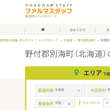
株式会社メディカルリソース
初めての方
求
薬剤師の転職・求人サイト ファルマスタッフ
北海道
野付郡別海町
年間休
野付郡別海町（北海道）
エリア
で探
都道府県
市区町村
北海道
希望条件
年間休日120日以上
フリーワード