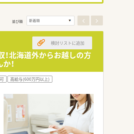
並び順
検討リストに追加
収！北海道外からお越しの方
か！
可
高給与(600万円以上)