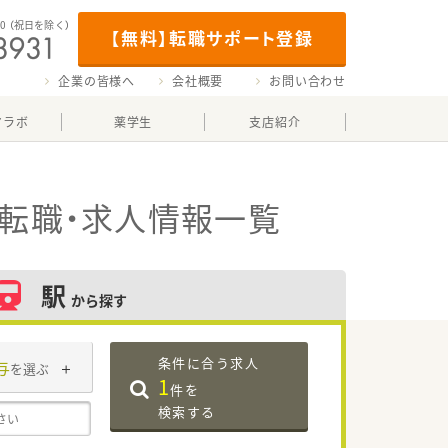
00
（祝日を除く）
【無料】転職サポート登録
企業の皆様へ
会社概要
お問い合わせ
マラボ
薬学生
支店紹介
転職・求人情報一覧
駅
から探す
条件に合う求人
与
を選ぶ
1
件を
検索する