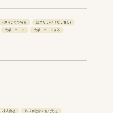
~18時までの職場
残業なし(ほぼなし含む)
大手チェーン
大手チェーン以外
ー株式会社
株式会社なの花北海道