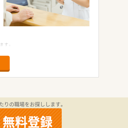
ます。
です。
たりの職場をお探しします。
。