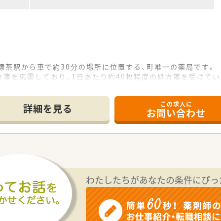
標茶駅から車で約30分の場所に位置する、町唯一の薬局です。
箋を応需しており、1日あたり約40枚程度の処方箋を受けてい
が在籍しており、アットホームな雰囲気の中で働いています。
この求人に
詳細を見る
お問い合わせ
間休日は昨年度実績で122日と、プライベートを確保しやすい
0までとなっており、メリハリをつけて働くことができます。
職率は7.8%と低く、長く安定して働ける環境です。
0万円から最大で700万円台までの高年収査定が可能です。
厚い地域手当が支給され、経済的な安定も確保できます。
わたしたちがあなたの条件にぴっ
おり、転居にかかる費用や住宅に関する補助も充実しています。
住民から直接頼りにされ、感謝される大きなやりがいがあります