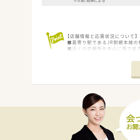
※年齢、経験による
【店舗情報と応需状況について】
■最寄り駅であるJR釧網本線の
■近くの診療所を中心に面で処方
■薬剤師1名と事務スタッフ2名
【勤務実態について】
■希少な土日祝休み求人です。年
■勤務時間は8:30から17:0
■有給休暇の消化率は80%、離
【求人情報について】
■ご経験や年齢により、年収55
■月12.5万円という非常に手
■UターンやIターンも歓迎して
【やりがい/おすすめポイント】
■町で唯一の薬局として、地域