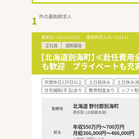
件の薬剤師求人
1
更新日：
2026/07/22
薬剤師求人ID：
519111
正社員
調剤薬局
【北海道別海町】≪赴任費用
も歓迎 プライベートも充
年間休日120日以上
土日祝休み
土日休み(
住宅補助(手当)あり
教育制度あり
シフト制
北海道 野付郡別海町
勤務地
標茶駅 (JR釧網本線)
年収550万円～700万円
月給366,000円～466,000円
給与