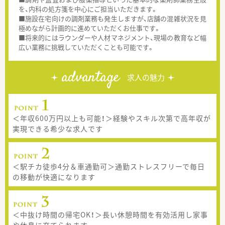
を、内科の処方箋を中心にご担当いただきます。
■施設在宅向けの調剤業務も発生しますが、店舗の混雑状況を見
極めながら計画的に進めていただくお仕事です。
■将来的にはラウンダーや人材マネジメント、現場の教育など幅
広い業務に挑戦していただくことも可能です。
advantage
求人の魅力
＜年収600万円以上も可能！＞経験やスキル次第で高年収が
実現できる希少な求人です
＜駅チカ徒歩4分＆車通勤可＞通勤ストレスフリーで毎日
の移動が快適になります
＜中抜け時間の帰宅OK！＞長い休憩時間を有効活用し家事
や休息に充てられます