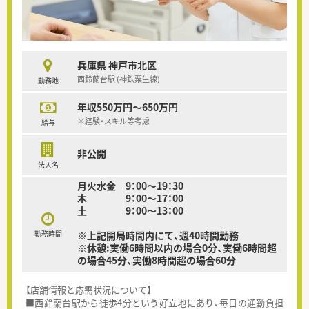
兵庫県 神戸市北区
西鈴蘭台駅 (神鉄粟生線)
勤務地
年収550万円～650万円
※経験・スキル等考慮
給与
非公開
法人名
月火水金 9：00～19：30
木 9：00～17：00
土 9：00～13：00
勤務時間
※上記開局時間内にて、週40時間勤務
※休憩:実働6時間以内の場合0分、実働6時間超
の場合45分、実働8時間超の場合60分
【店舗情報と応需状況について】
■西鈴蘭台駅から徒歩4分という好立地にあり、毎日の通勤負担