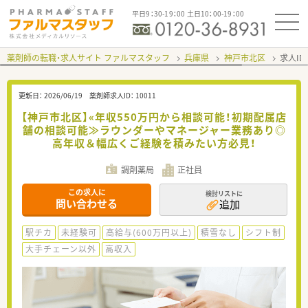
平日9：30-19：00 土日10：00-19：00
薬剤師の転職・求人サイト ファルマスタッフ
兵庫県
神戸市北区
求人ID
更新日：
2026/06/19
薬剤師求人ID：
10011
【神戸市北区】«年収550万円から相談可能！初期配属店
舗の相談可能≫ラウンダーやマネージャー業務あり◎
高年収＆幅広くご経験を積みたい方必見！
調剤薬局
正社員
この求人に
検討リストに
問い合わせる
追加
駅チカ
未経験可
高給与(600万円以上)
積雪なし
シフト制
大手チェーン以外
高収入