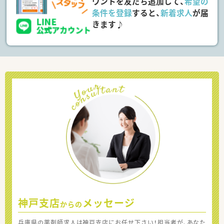
ウントを友だち追加して、
希望の
条件を登録
すると、
新着求人
が届
きます♪
神戸支店
メッセージ
からの
兵庫県の薬剤師求人は神戸支店にお任せ下さい！担当者が、あなた