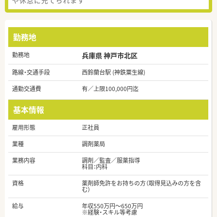
勤務地
勤務地
兵庫県 神戸市北区
路線・交通手段
西鈴蘭台駅 (神鉄粟生線)
通勤交通費
有／上限100,000円迄
基本情報
雇用形態
正社員
業種
調剤薬局
業務内容
調剤／監査／服薬指導
科目：内科
資格
薬剤師免許をお持ちの方（取得見込みの方を含
む）
給与
年収550万円～650万円
※経験・スキル等考慮