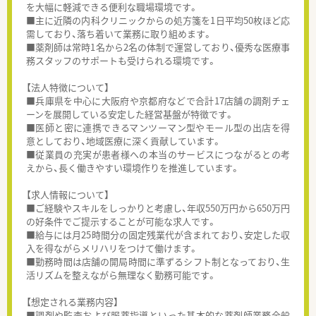
を大幅に軽減できる便利な職場環境です。
■主に近隣の内科クリニックからの処方箋を1日平均50枚ほど応
需しており、落ち着いて業務に取り組めます。
■薬剤師は常時1名から2名の体制で運営しており、優秀な医療事
務スタッフのサポートも受けられる環境です。
【法人特徴について】
■兵庫県を中心に大阪府や京都府などで合計17店舗の調剤チェ
ーンを展開している安定した経営基盤が特徴です。
■医師と密に連携できるマンツーマン型やモール型の出店を得
意としており、地域医療に深く貢献しています。
■従業員の充実が患者様への本当のサービスにつながるとの考
えから、長く働きやすい環境作りを推進しています。
【求人情報について】
■ご経験やスキルをしっかりと考慮し、年収550万円から650万円
の好条件でご提示することが可能な求人です。
■給与には月25時間分の固定残業代が含まれており、安定した収
入を得ながらメリハリをつけて働けます。
■勤務時間は店舗の開局時間に準ずるシフト制となっており、生
活リズムを整えながら無理なく勤務可能です。
【想定される業務内容】
■調剤や監査および服薬指導といった基本的な薬剤師業務全般