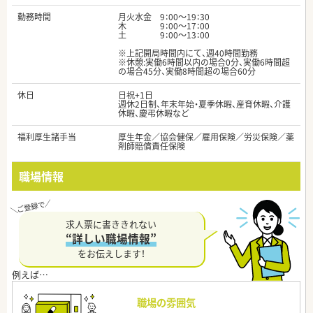
勤務時間
月火水金 9：00～19：30
木 9：00～17：00
土 9：00～13：00
※上記開局時間内にて、週40時間勤務
※休憩:実働6時間以内の場合0分、実働6時間超
の場合45分、実働8時間超の場合60分
休日
日祝+1日
週休2日制、年末年始・夏季休暇、産育休暇、介護
休暇、慶弔休暇など
福利厚生諸手当
厚生年金／協会健保／雇用保険／労災保険／薬
剤師賠償責任保険
職場情報
求人票に書ききれない
“詳しい職場情報”
をお伝えします！
職場の雰囲気