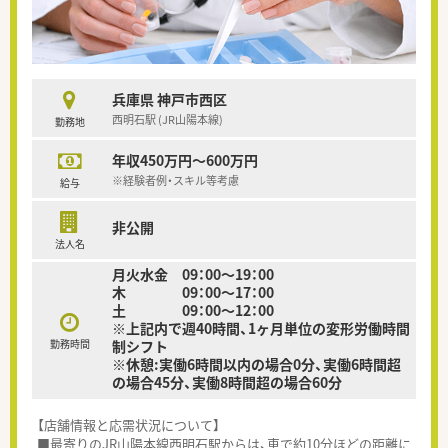
兵庫県 神戸市西区
西明石駅 (JR山陽本線)
勤務地
年収450万円～600万円
※経験者例・スキル等考慮
給与
非公開
法人名
月火水金 09：00～19：00
木 09：00～17：00
土 09：00～12：00
※上記内で週40時間、1ヶ月単位の変形労働時間
勤務時間
制シフト
※休憩:実働6時間以内の場合0分、実働6時間超
の場合45分、実働8時間超の場合60分
【店舗情報と応需状況について】
■最寄りのJR山陽本線西明石駅からは、車で約10分ほどの距離に