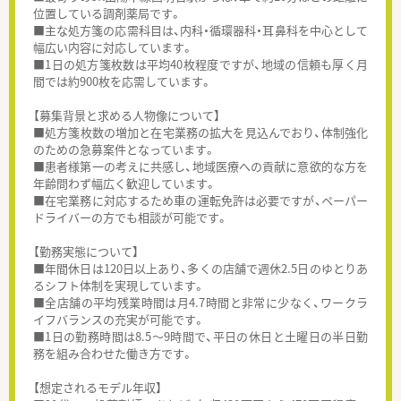
位置している調剤薬局です。
■主な処方箋の応需科目は、内科・循環器科・耳鼻科を中心として
幅広い内容に対応しています。
■1日の処方箋枚数は平均40枚程度ですが、地域の信頼も厚く月
間では約900枚を応需しています。
【募集背景と求める人物像について】
■処方箋枚数の増加と在宅業務の拡大を見込んでおり、体制強化
のための急募案件となっています。
■患者様第一の考えに共感し、地域医療への貢献に意欲的な方を
年齢問わず幅広く歓迎しています。
■在宅業務に対応するため車の運転免許は必要ですが、ペーパー
ドライバーの方でも相談が可能です。
【勤務実態について】
■年間休日は120日以上あり、多くの店舗で週休2.5日のゆとりあ
るシフト体制を実現しています。
■全店舗の平均残業時間は月4.7時間と非常に少なく、ワークラ
イフバランスの充実が可能です。
■1日の勤務時間は8.5～9時間で、平日の休日と土曜日の半日勤
務を組み合わせた働き方です。
【想定されるモデル年収】