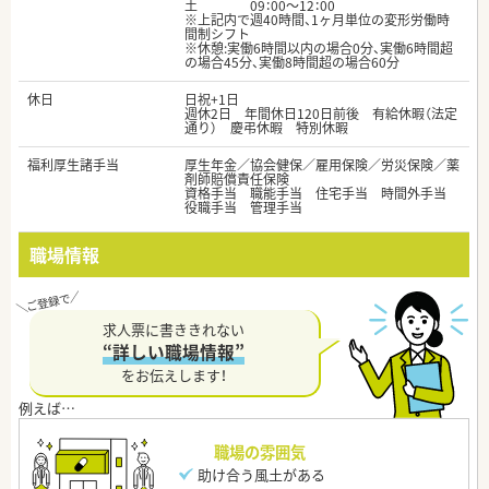
土 09：00～12：00
※上記内で週40時間、1ヶ月単位の変形労働時
間制シフト
※休憩:実働6時間以内の場合0分、実働6時間超
の場合45分、実働8時間超の場合60分
休日
日祝+1日
週休2日 年間休日120日前後 有給休暇（法定
通り） 慶弔休暇 特別休暇
福利厚生諸手当
厚生年金／協会健保／雇用保険／労災保険／薬
剤師賠償責任保険
資格手当 職能手当 住宅手当 時間外手当
役職手当 管理手当
職場情報
求人票に書ききれない
“詳しい職場情報”
をお伝えします！
職場の雰囲気
助け合う風土がある