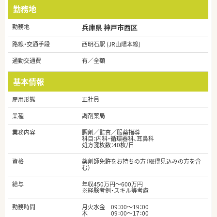
勤務地
勤務地
兵庫県 神戸市西区
路線・交通手段
西明石駅 (JR山陽本線)
通勤交通費
有／全額
基本情報
雇用形態
正社員
業種
調剤薬局
業務内容
調剤／監査／服薬指導
科目：内科・循環器科、耳鼻科
処方箋枚数：40枚/日
資格
薬剤師免許をお持ちの方（取得見込みの方を含
む）
給与
年収450万円～600万円
※経験者例・スキル等考慮
勤務時間
月火水金 09：00～19：00
木 09：00～17：00