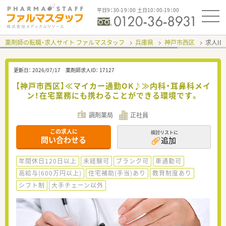
平日9：30-19：00 土日10：00-19：00
薬剤師の転職・求人サイト ファルマスタッフ
兵庫県
神戸市西区
求人ID
更新日：
2026/07/17
薬剤師求人ID：
17127
【神戸市西区】≪マイカー通勤OK♪≫内科・耳鼻科メイ
ン！在宅業務にも携わることができる環境です。
調剤薬局
正社員
この求人に
検討リストに
問い合わせる
追加
年間休日120日以上
未経験可
ブランク可
車通勤可
高給与(600万円以上)
住宅補助(手当)あり
教育制度あり
シフト制
大手チェーン以外