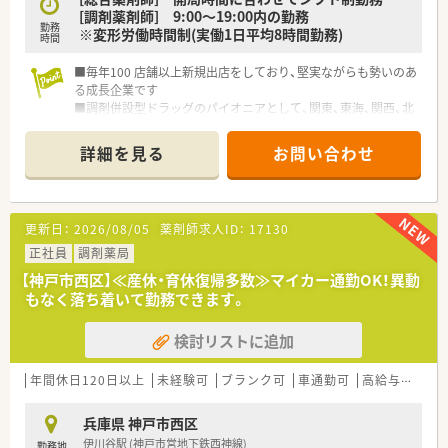
[調剤薬剤師] 9:00～19:00内の勤務
勤務
※変形労働時間制(実働1日平均8時間勤務)
時間
■毎年100 店舗以上新規出店をしており、堅実ながらも勢いのあ
る成長企業です
■調剤併設型ドラッグのパイオニアとして、関東、東海、関西、北
陸・信州を中心に約1,700店舗以上を展開しています
■研修制度は様々なプランがあり、集合研修だけでなく任意で受
詳細を見る
お問い合わせ
講可能な研修も幅広く用意されています
■店舗で活躍する従業員、社外で活躍する従業員、将来経営幹部
となる従業員など、薬剤師として様々な活躍ができるフィールド
を用意されています
更新日：
2026/08/05
薬剤師求人ID：
17130
■総合薬剤師・調剤薬剤師（土日休み・19時までの勤務）どちらか
の働き方を選択できます
正社員
調剤薬局
■調剤併設型だけでなく「医療モール・クリニック併設店舗」「敷
【神戸市西区】≪産休・育休復帰多数≫マイカー通勤OK！異動
地内薬局」「訪問調剤特化型店舗」など様々な店舗を運営してい
もなく落ち着いて勤務できます。
ます
■在宅医療にも積極的取り組んでおり「訪問調剤特化型店舗」を
検討リストに追加
50店舗以上、無菌調剤室は業界最多の51店舗設置しています
■「プラチナくるみん認定企業」「健康経営優良法人2023（大規模
法人部門）認定」等を取得し一人ひとりが働きやすい環境が整備
年間休日120日以上
未経験可
ブランク可
車通勤可
高給与(600万円以上)
されています
■充実した研修制度、人事制度、評価制度、キャリア支援制度等
兵庫県 神戸市西区
があるのも特徴です
伊川谷駅 (神戸市営地下鉄西神線)
勤務地