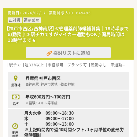
【こんな方にオススメ】
■在宅専門薬局で、処方提案まで含むハイレベルな在宅スキルを
身につけたい方におすすめです。
更新日：
2026/07/17
薬剤師求人ID：
649496
■年間休日125日、18:00終業、残業ほぼ無しと、ワークライフバ
正社員
調剤薬局
ランスを重視する方に最適です。
【神戸市西区/西神南駅】≪管理薬剤師候補募集│18時半まで
■手厚い教育制度のもとで、ブランクからの復帰や新たな分野で
の勤務♪≫駅チカですがマイカー通勤もOK♪開局時間は
のスキルアップを目指す方にも適しています。
18時半まで★
検討リストに追加
駅チカ
週32h以上
未経験可
ブランク可
転勤なし
車通勤可
高給
兵庫県 神戸市西区
西神南駅 (神戸市営地下鉄西神線)
勤務地
年収600万円～700万円
※経験・スキル等考慮
給与
月火水金 09：00～18：30
木 09：00～17：00
土 09：00～13：00
※上記時間内で週40時間シフト、1ヶ月単位の変形労
勤務
働時間制
時間