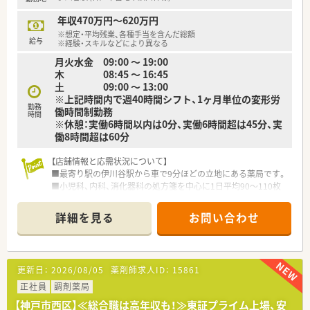
年収470万円～620万円
※想定・平均残業、各種手当を含んだ総額
給与
※経験・スキルなどにより異なる
月火水金 09:00 ～ 19:00
木 08:45 ～ 16:45
土 09:00 ～ 13:00
※上記時間内で週40時間シフト、1ヶ月単位の変形労
勤務
働時間制勤務
時間
※休憩：実働6時間以内は0分、実働6時間超は45分、実
働8時間超は60分
【店舗情報と応需状況について】
■最寄り駅の伊川谷駅から車で9分ほどの立地にある薬局です。
■小児科、内科、消化器科の処方箋を中心に1日平均90～110枚
応需しています。
■薬剤師は3～4名体制で、落ち着いて患者様対応ができる環境
詳細を見る
お問い合わせ
が整っています。
【法人特徴について】
■兵庫県下に34店舗を展開し、多くが三宮から60分圏内の地域
更新日：
2026/08/05
薬剤師求人ID：
15861
密着型薬局です。
■「患者様に喜んでもらいたい」という理念のもと、患者様目線
正社員
調剤薬局
を大切にしています。
【神戸市西区】≪総合職は高年収も！≫東証プライム上場、安