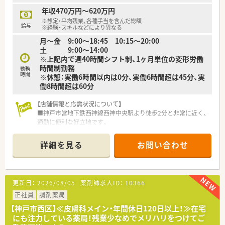
年収470万円～620万円
【想定されるキャリアイメージ】
※想定・平均残業、各種手当を含んだ総額
■一般職から主任、副薬局長、薬局長へとステップアップできる
給与
※経験・スキルなどにより異なる
明確な人事制度があります。
月～金 9:00～18:45 10:15～20:00
■店舗マネジメントやエリア統括など、意欲と実力次第で上位職
土 9:00～14:00
への挑戦が可能な環境です。
※上記内で週40時間シフト制、1ヶ月単位の変形労働
■実力主義の評価制度を導入しているため、年齢に関わらず早期
時間制勤務
の昇格や昇給を目指すことができます。
勤務
時間
※休憩：実働6時間以内は0分、実働6時間超は45分、実
働8時間超は60分
【店舗情報と応需状況について】
■神戸市営地下鉄西神線西神中央駅より徒歩2分と非常に近く、
通勤に便利な好立地です。
■眼科、整形外科、小児科など総合科目の処方を1日約130～140
枚応需する活気ある店舗です。
詳細を見る
お問い合わせ
■薬剤師常勤7名、事務常勤5名と手厚い人員体制で、効率良く患
者様対応ができる環境です。
【募集背景と求める人物像について】
更新日：
2026/08/05
薬剤師求人ID：
10366
■欠員補充のため2名募集しており、本部からのヘルプが入るな
ど採用温度感は非常に高いです。
正社員
調剤薬局
■ブランクのある方や若手から55歳まで、幅広く意欲ある方の
【神戸市西区】≪皮膚科メイン・年間休日120日以上！≫在宅
チャレンジを歓迎しています。
にも注力している薬局！残業少なめでメリハリをつけてご
■患者様第一主義の理念のもと、チームワークを大切にして働け