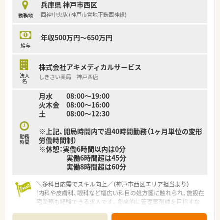
兵庫県 神戸市西区
西神中央駅 (神戸市営地下鉄西神線)
勤務地
【求人情報について】
■年間休日は120日以上確保されており、完全週休2日制に加え
て祝日も別途お休みとなる魅力的な求人です。
年収500万円～650万円
■ご経験やスキルをしっかりと考慮した上で、年収500万円から
給与
最大600万円の高給与を目指せる環境です。
■住宅補助などの手当も充実しており、腰を据えて長期的にキャ
株式会社アキメディカルサービス
リアを築いていきたい方にもおすすめできます。
法人
しきさい薬局 神戸西店
名
月水 08:00～19:00
火木金 08:00～16:00
土 08:00～12:30
※上記、開局時間内で週40時間勤務（1ヶ月単位の変形
勤務
労働時間制）
時間
※休憩：実働6時間以内は0分
実働6時間超は45分
実働8時間超は60分
＼多科目応需でスキル向上／（神戸市西区エリア担当より）
[内科や皮膚科、眼科など幅広い科目の処方箋に触れられ、施設在
宅業務も経験できる求人です。将来的に管理薬剤師を目指すな
ど、キャリアアップに最適な環境です。]