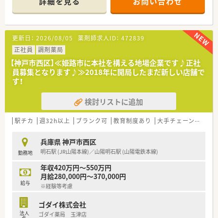
詳細を見る
お問い合わせ
地域に根差した薬局です。
＼ こんな会社です ／
■兵庫県神戸市に本社がある、創業30年以上の兵庫県地場のチ
更新日：
2026/08/05
薬剤師求人ID：
472839
ェーン企業、
兵庫県下で34店舗展開、うち30店舗が三宮より60分圏内の立
正社員
調剤薬局
地です。
【神戸市西区】≪姫路市に本社を構える地場企業です♪正社
■患者様から地域で最も信頼される健康ステーションを目指し、
員募集となります♪≫2018年に開局したまだ新しい店舗で
設立間もないころから力を入れていた「在宅医療」は
す！
ほぼすべての店舗で対応し、患者様の数は1000人以上になり
ます。
検討リストに追加
■患者様にどうしたら寄り添えるか・薬剤師として何が出来るか
を常に考えることを大切にしてこられました。
その志を社員全員がもち
駅チカ
週32h以上
ブランク可
教育制度あり
大手チェーン以外
生き生きと働ける環境整備にも力を入れている会社です。
兵庫県 神戸市西区
明石駅 (JR山陽本線)／山陽明石駅 (山陽電鉄本線)
勤務地
＼ 入社後の教育制度について ／
■正社員・パート含め、薬剤師会主催の
年収420万円～550万円
勉強会（医師・薬学部教授の講演など）に参加可能です。
月給280,000円～370,000円
■薬剤師・看護師に参加いただき、
給与
※経験等考慮
在宅業務をテーマとした勉強会を開催しています。
症例検討など、実戦で役立つ知識を共有します。
ゴダイ株式会社
■フォローアップ研修
法人
ゴダイ薬局 玉津店
若手薬剤師を対象に、定期的な座学での研修を行います。