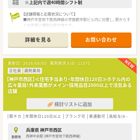
※上記内で週40時間シフト制
時間
【店舗情報と応需状況について】
■神戸市営地下鉄西神線の学園都市駅ビル内に位置し、駅からす
ぐの非常に便利な好立地です。
■耳鼻科や心療内科、皮膚科などを含む多科目を1日平均120枚
から200枚ほど応需しています。
詳細を見る
お問い合わせ
■常勤4名と非常勤1名の薬剤師に加え、事務3名の充実した人員
体制で業務を行っています。
【募集背景と求める人物像について】
更新日：
2026/08/05
薬剤師求人ID：
11371
■欠員補充のための急募案件であり、即戦力となる調剤経験をお
持ちの方を優先して探しています。
正社員
調剤薬局
■長期的な組織形成を見据え、向上心を持って業務に取り組める
【神戸市西区】≪住宅手当あり・年間休日120日≫ホテル内の
20代から30代の方を歓迎します。
広々薬局！外来業務がメイン・採用品目2000以上で活気ある
■チームワークを大切にし、周囲と協調しながら柔軟な対応がで
店舗
きる方を求めています。
検討リストに追加
【求人情報について】
■提示年収は経験やスキルを考慮し、420万円から最大550万円
の間で決定される予定です。
駅チカ
年間休日120日以上
ブランク可
車通勤可
高給与(600万円以上)
■独身で世帯主の方には月額5万円の住宅手当が支給されるた
め、生活費の負担が軽減されます。
兵庫県 神戸市西区
■賞与は年2回支給されており、平均で3.5ヶ月分の実績があるた
西神中央駅 (神戸市営地下鉄西神線)
勤務地
め安定した収入が見込めます。