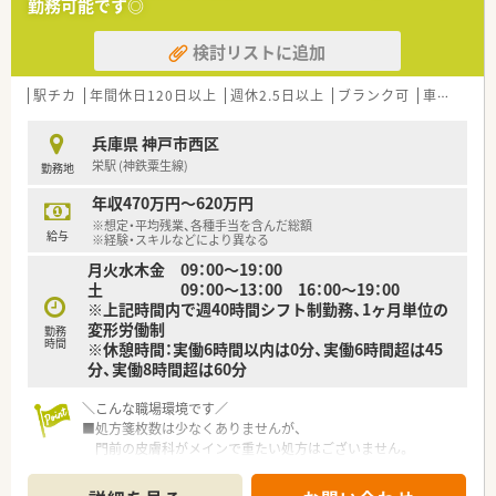
勤務可能です◎
る方を求めています。
検討リストに追加
【法人特徴について】
■兵庫県下で34店舗を展開する地場チェーンであり、無借金経
営による盤石な経営基盤があります。
駅チカ
年間休日120日以上
週休2.5日以上
ブランク可
車通勤可
■処方箋枚数に対し手厚い人員配置をしており、落ち着いて患者
様と向き合える環境です。
兵庫県 神戸市西区
■在宅業務は全店舗で積極的に行っており、1,100人以上の患者
栄駅 (神鉄粟生線)
勤務地
様に対応する豊富なノウハウがあります。
年収470万円～620万円
【求人情報について】
※想定・平均残業、各種手当を含んだ総額
■給与は年収450万円から550万円ですが、経験次第で580万円
給与
※経験・スキルなどにより異なる
まで提示された実績があります。
月火水木金 09：00～19：00
■年間休日120日以上、週休2日制であり、大手企業並みの充実し
土 09：00～13：00 16：00～19：00
た福利厚生が魅力です。
※上記時間内で週40時間シフト制勤務、1ヶ月単位の
■賞与は年2回（約3ヵ月分）支給され、各種手当も充実している
変形労働制
ため安定した収入が得られます。
勤務
時間
※休憩時間：実働6時間以内は0分、実働6時間超は45
分、実働8時間超は60分
＼こんな職場環境です／
■処方箋枚数は少なくありませんが、
門前の皮膚科がメインで重たい処方はございません。
■1日4～6名体制でゆとりのある人員体制が整っております。
■毎健康に関するイベントを実施や在宅にも力を入れており、