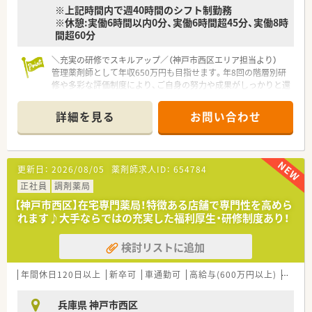
※上記時間内で週40時間のシフト制勤務
※休憩:実働6時間以内0分、実働6時間超45分、実働8時
間超60分
＼充実の研修でスキルアップ／（神戸市西区エリア担当より）
管理薬剤師として年収650万円も目指せます。年8回の階層別研
修や多彩な評価制度により、ご自身の努力や成果がしっかりと還
元されるやりがいのある職場です。
詳細を見る
お問い合わせ
【店舗情報と応需状況について】
■JR明石駅もしくは西明石駅～車で約10分の場所に位置してお
り、マイカー通勤が可能で大変便利な立地です。
■主に小児科や内科をはじめ泌尿器科の処方箋を応需しており、
更新日：
2026/08/05
薬剤師求人ID：
654784
地域のかかりつけ薬局として機能しています。
■1日の処方箋枚数は40枚から50枚程度となっており、常勤2名
正社員
調剤薬局
と非常勤3名体制で協力して業務にあたります。
【神戸市西区】在宅専門薬局！特徴ある店舗で専門性を高めら
れます♪大手ならではの充実した福利厚生・研修制度あり！
【法人特徴について】
■患者様に優しく社員同士は仲良くという理念を掲げ、全国で
検討リストに追加
95店舗を展開し地域密着型の運営を行っています。
■今後のM＆Aや新規出店による積極的な事業拡大を控えてお
り、安定した経営基盤をもとに成長を続けています。
年間休日120日以上
新卒可
車通勤可
高給与(600万円以上)
認定薬
■地域医療を支える一員としてチーム医療に積極的に取り組み、
患者様に寄り添う在宅医療にも注力しています。
兵庫県 神戸市西区