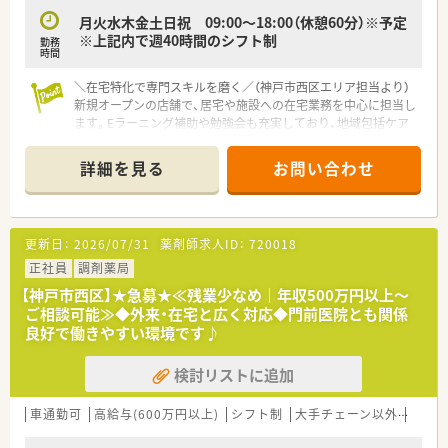
■今後も関西圏を中心に新規店舗の出店を計画しており、会社と
月火水木金土日祝 09:00～18:00（休憩60分）※予定
共に成長していく喜びを感じられる環境です。
※上記内で週40時間のシフト制
勤務
時間
【求人情報について】
■ラウンダーや管理薬剤師候補としての募集となり、ご経験に応
＼在宅特化で専門スキルを磨く／（神戸市西区エリア担当より）
じて年収650万円までご相談が可能です。
新規オープンの店舗で、居宅や施設への在宅業務を中心に担当し
■単身者向けの社員寮を完備しており、月額15000円から利用で
ます。Eラーニング補助や勉強会も充実しており、地域包括ケア
きるため遠方からのご応募も歓迎します。
で活躍できるスキルが身につきます。
■グループが運営する提携保育園を利用することができ、子育て
＊------------------------------------------＊
詳細を見る
お問い合わせ
中の方も安心して長く働ける環境が整っています。
【店舗情報と応需状況について】
■兵庫県神戸市西区に新規開設される店舗であり、居宅および施
設の在宅業務を専門的に応需する予定です。
更新日：
2026/07/31
薬剤師求人ID：
720018
■最寄り駅からはバスでの通勤となりますが、車通勤も可能であ
るためご自身のライフスタイルに合わせられます。
正社員
調剤薬局
■マイカー通勤が可能となっているため、公共交通機関の混雑を
【神戸市西区】★急募★≪残業少なめ│年収500万円以上～
避けてご自身のペースで快適に通勤していただけます。
ご相談可能≫◆外来・在宅と広く対応◆門前医院とも関係
良好で働きやすい環境です♪
【法人特徴について】
■2010年に兵庫県で開局して以来、最大よりも最良の薬局であ
検討リストに追加
ることをモットーに地域医療へ貢献しています。
■経営トップ自身が薬剤師であるため、現場の意見や感覚を大切
にした風通しの良い経営が行われています。
車通勤可
高給与(600万円以上)
シフト制
大手チェーン以外
リゾ
■毎月様々な健康教室や測定イベントを開催し、地域の皆様に愛
されるかかりつけ薬局を目指して活動中です。