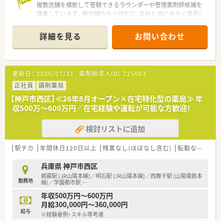
複数店舗を横断して管轄できるラウンダーや管理薬剤師候補を
募集しています。新店舗立ち上げなど、会社と共に大きく成長し
ていきたい方にぴったりの求人です。
詳細を見る
お問い合わせ
【店舗情報と応需状況について】
■最寄りの伊川谷駅からはバスで10分ほどの距離に位置してお
り、マイカーでのご通勤も可能な店舗です。
■総合病院の門前薬局として、内科や整形外科をはじめ眼科など
更新日：
2026/07/31
薬剤師求人ID：
725063
幅広い科目の処方箋を応需しております。
■1日あたり60枚から70枚ほどの処方箋を受け付けており、施設
正社員
調剤薬局
や個人向けの在宅業務にも注力しています。
【神戸市西区】≪26年8月オープン×在宅特化型の薬局≫ 年
収500万～600万円／在宅経験や運転が可能な方歓迎！
【募集背景と求める人物像について】
■複数店舗を包括的に管理できる人材を急募しており、将来の体
検討リストに追加
制強化を見据えた増員募集となります。
■これまでのご経験を活かし、店舗運営を牽引しながらラウンダ
ーとして活躍していただける方を求めています。
駅チカ
年間休日120日以上
残業なし(ほぼなし含む)
転勤なし
車
■スキル以上に協調性を大切にしており、スタッフと円滑な関係
を築きながら業務に取り組める方を歓迎します。
兵庫県 神戸市西区
朝霧駅 (JR山陽本線)／明石駅 (JR山陽本線)／西舞子駅 (山陽電鉄本
勤務地
【法人特徴について】
線)／学園都市駅
…
■大手医療福祉グループを母体として設立された企業であり、非
年収500万円～600万円
常に安定した経営基盤を持っているのが魅力です。
月給300,000円～360,000円
■医師や看護師など多職種と連携し、一つのチームとして患者様
給与
※経験者例・スキル等考慮
に質の高い医療サービスを提供しております。