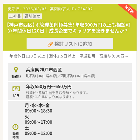
■年間休日は120日以上を確保しており、多くの店舗で週休2.5
更新日：
2026/08/05
薬剤師求人ID：
734802
日制を導入しています。
正社員
調剤薬局
■全店舗の月平均残業時間は4.7時間と非常に少なく、給与は1分
単位で支給されます。
【神戸市西区】≪管理薬剤師募集！年収600万円以上も相談可
■産休育休の希望者取得率と復帰率は共に100%で、時短勤務は
≫年間休日120日｜成長企業でキャリアを築きませんか？
小3まで可能です。
検討リストに追加
年間休日120日以上
週休2.5日以上
車通勤可
高給与(600万円以上)
兵庫県 神戸市西区
明石駅 (JR山陽本線)／西明石駅 (JR山陽本線)
勤務地
年収550万円～650万円
残業代・各種手当を含む金額となります。
給与
経験・スキルにより異なります。
月・水・木・金
09:00～18:30
火
09:00～17:00
土
09:00～12:00
勤務
時間