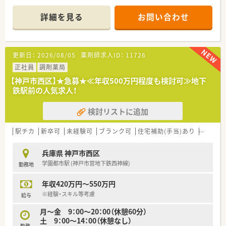
陸・信州を中心に約1,700店舗以上を展開しています
■研修制度は様々なプランがあり、集合研修だけでなく任意で受
詳細を見る
お問い合わせ
講可能な研修も幅広く用意されています
■店舗で活躍する従業員、社外で活躍する従業員、将来経営幹部
となる従業員など、薬剤師として様々な活躍ができるフィールド
を用意されています
更新日：
2026/08/05
薬剤師求人ID：
11726
■総合薬剤師・調剤薬剤師（土日休み・19時までの勤務）どちらか
の働き方を選択できます
正社員
調剤薬局
■調剤併設型だけでなく「医療モール・クリニック併設店舗」「敷
【神戸市西区】★急募★≪年収500万円程度も検討可≫地下
地内薬局」「訪問調剤特化型店舗」など様々な店舗を運営してい
鉄駅前の人気求人！
ます
■在宅医療にも積極的取り組んでおり「訪問調剤特化型店舗」を
検討リストに追加
50店舗以上、無菌調剤室は業界最多の51店舗設置しています
■「プラチナくるみん認定企業」「健康経営優良法人2023（大規模
法人部門）認定」等を取得し一人ひとりが働きやすい環境が整備
駅チカ
新卒可
未経験可
ブランク可
住宅補助(手当)あり
教育制
されています
■充実した研修制度、人事制度、評価制度、キャリア支援制度等
兵庫県 神戸市西区
があるのも特徴です
学園都市駅 (神戸市営地下鉄西神線)
勤務地
年収420万円～550万円
※経験・スキル等考慮
給与
月～金 9：00～20：00（休憩60分）
土 9：00～14：00（休憩なし）
勤務