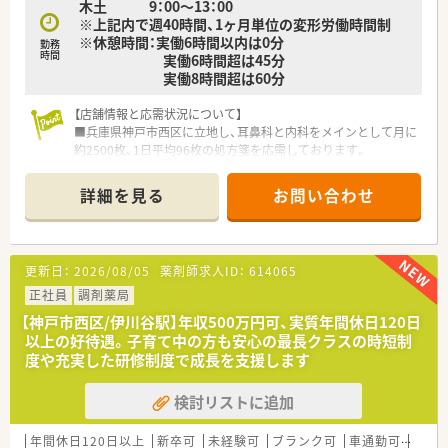
木土 9：00～13：00
キャリアアップが目指せる環境です。
※上記内で週40時間、1ヶ月単位の変形労働時間制
■将来的には店長やエリア長への昇格のほか、新卒採用や新規出
※休憩時間：実働6時間以内は0分
店推進など本部業務への道も開かれています。
勤務
時間
実働6時間超は45分
実働8時間超は60分
【店舗情報と応需状況について】
■兵庫県神戸市西区に立地し、耳鼻科と内科をメインとして月に
約2500枚、1日平均96枚の処方箋を応需しております。
■薬剤師は正社員とパート各1名体制であり、近隣のクリニック
2施設からの処方箋を中心に受け付けている調剤薬局です。
詳細を見る
お問い合わせ
■店舗には事務スタッフも正社員とパート合わせて3名在籍して
おり、薬剤師が調剤業務に専念しやすい環境が整っています。
【法人特徴について】
更新日：
2026/08/05
薬剤師求人ID：
614065
■全国に1300店舗以上を展開する業界最大手のドラッグストア
チェーンであり、安定した経営基盤と教育体制が強みです。
正社員
調剤薬局
■地域密着化と店舗作業の効率化を推進し、患者様からより一層
【神戸市西区/伊川谷駅】年収500万円可、実質年間休日120日
支持される店舗づくりを全国規模で展開している企業です。
以上の好待遇。子育て中の方も安心の最長クラスの時短制
■調剤事業を中心にOTC販売や在宅医療、訪問介護など、ヘルス
度や充実した研修制度で成長を支援します
ケアに関わる幅広い事業を多角的に展開しているのが特徴で
す。
検討リストに追加
【こんな方にオススメ】
■調剤業務だけでなくOTC医薬品についても深く学びたい方に
年間休日120日以上
新卒可
未経験可
ブランク可
車通勤可
住宅補