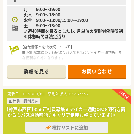
名
若手社員同士の交流の場にもなり、情報交換にも有意義です。
月 9:00～19:00
店舗においては、OJTにて研修・フォローを行います。
火木 9:00～18:00
■Eラーニングの受講可能
水金 9:00～13:00/15:00～19:00
医学・薬学知識から実務に関わる内容、OTC薬やサプリメント
土 9:00～13:00
など多岐に渡る講座を受講いただけます。
勤務
時間
※週40時間を目安とした1ヶ月単位の変形労働時間制
※休憩時間は法定通り
＼ 休日・福利厚生について ／
■年間休日120日以上！週休2.5日の店舗が多いのが特徴です♪
■残業時間は、［全店舗平均4.7時間/月］と少なく、ライフワーク
【店舗情報と応需状況について】
バランスが充実♪
■JR山陽本線の明石駅よりバスで約15分、マイカー通勤も可能
■ほとんどの店舗で［1日8.5～9時間×平日4日と土曜日4～5時
な便利な立地となります。
間］の週40時間シフト
■内科と整形外科をメインに応需しており、地域に根差した調剤
■住宅手当は、賃貸の世帯主様で10,000円～25,000円まで支給
薬局として運営しています。
詳細を見る
お問い合わせ
あり（20～30代）
■1日40枚程度の処方箋を常時2名から3名の薬剤師体制で対応
しており安心です。
＼ こんなところもおすすめ★ ／
■産休・育休取得実績あり！ 希望者は全員復帰されており、
【募集背景と求める人物像について】
更新日：
2026/08/05
薬剤師求人ID：
467452
時短勤務も最長、小学校3年生まで調整することができます。
■積極的な店舗展開に伴い、即戦力となる薬剤師を急募しており
■店舗異動に関して、会社の方向性として
採用意欲が高い状態です。
正社員
調剤薬局
1店舗に腰を置いて患者様と関係性を作り、長期勤務してほし
■対人業務に積極的に向き合い、他職種とも円滑に連携できるコ
【神戸市西区】≪★正社員募集★マイカー通勤OK≫明石方面
い考えです。
ミュニケーション力を求めます。
からもバス通勤可能♪キャリア制度も整っています◎
大手チェーン薬局の様な積極的な店舗異動はございません。
■電子薬歴やiPadなどのシステム導入に抵抗がなく、新しい機器
■処方枚数に比べると手厚い人員体制をとり、
を活用できる方を歓迎します。
検討リストに追加
しっかり患者様に向合える環境を整えています！
■薬剤師様も離職率は7～10％と業界では非常に低い水準を保
【想定される業務内容】