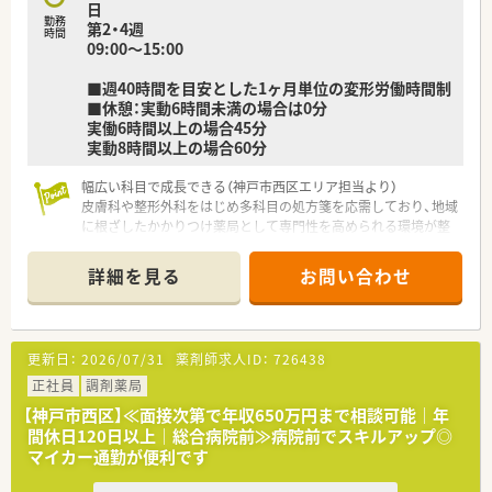
日
勤務
第2・4週
時間
09:00～15:00
■週40時間を目安とした1ヶ月単位の変形労働時間制
■休憩：実動6時間未満の場合は0分
実働6時間以上の場合45分
実動8時間以上の場合60分
幅広い科目で成長できる（神戸市西区エリア担当より）
皮膚科や整形外科をはじめ多科目の処方箋を応需しており、地域
に根ざしたかかりつけ薬局として専門性を高められる環境が整
っていますよ。
詳細を見る
お問い合わせ
【店舗情報と応需状況について】
■内科や整形外科をはじめ皮膚科などの多科目を応需しており、
1日200枚の処方箋に対応しています。
■地下鉄西神線の駅から徒歩2分の好立地にあり、通勤に便利な
更新日：
2026/07/31
薬剤師求人ID：
726438
だけでなく地域の方にも親しまれています。
■薬剤師は常勤6名体制と手厚く配置されており、施設や居宅の
正社員
調剤薬局
在宅医療にも積極的に取り組んでおります。
【神戸市西区】≪面接次第で年収650万円まで相談可能｜年
間休日120日以上｜総合病院前≫病院前でスキルアップ◎
【法人特徴について】
マイカー通勤が便利です
■兵庫県と大阪府を中心にグループで100店舗以上を展開して
おり、地域医療を確実にサポートしています。