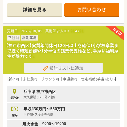
■応需科目は内科、外科、整形外科のほか、居宅・施設双方の在宅
業務をメインで担当していただきます。
詳細を見る
お問い合わせ
■外来は13時までで、現在は薬剤師常勤1名体制で運営しており
ます（処方箋応需枚数は要確認）。
【募集背景と求める人物像について】
更新日：
2026/08/05
薬剤師求人ID：
614231
■2024年9月オープンの新しい店舗で、今後の在宅業務の本格的
な拡大に向けた増員募集となります。
正社員
調剤薬局
■在宅業務において医師や看護師など、他職種との積極的な連
【神戸市西区】実質年間休日120日以上を確保！小学校卒業ま
携・やり取りができる方を求めています。
で続く時短勤務や1分単位の残業代支給など、手厚い福利厚
■iPadによる電子薬歴のフリック入力など、システムや機械化の
生が魅力です。
導入にも柔軟に対応できる方を歓迎します。
検討リストに追加
【法人特徴について】
■創業90年以上の歴史を持ち、兵庫県を中心に調剤薬局やドラ
ッグストアなど130店舗近くを展開しています。
新卒可
未経験可
ブランク可
車通勤可
住宅補助(手当)あり
認定
■調剤薬局のほか、ドラッグストア、デイサービス、居宅介護支
援、コスメ専門店の5事業を柱としています。
兵庫県 神戸市西区
■地域密着を掲げ、無理な拡大はせず着実な出店で、地域の方々
大久保駅 (JR山陽本線)
勤務地
に頼りにされる店舗づくりを目指しています。
年収430万円～550万円
【想定されるキャリアイメージ】
■調剤専門店、調剤併設店、OTC店舗など多様な現場があり、希
※経験・スキル等考慮
給与
望に応じて様々な経験を積むことが可能です。
月火水金 9：00～19：00
■新卒3年目で薬局長に抜擢される例もあり、意欲次第で早期の