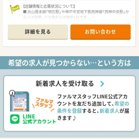
【求人情報について】
■正社員の勤務薬剤師としての採用であり、年収は500万円から
【店舗情報と応需状況について】
600万円の範囲で経験に応じてご相談が可能です。
■JR山陽本線「明石駅」や神戸市営地下鉄西神線「西神中央駅」か
■日曜日と祝日のお休みに加えて他1日のシフト休みがあり、プ
らバス利用、バス停からは徒歩1分です。
ライベートの予定も立てやすく働きやすい環境です。
■在宅専門薬局として、施設および居宅の患者様の処方箋を中心
■産休や育休、介護休業の取得実績もしっかりとあり、ライフス
に、幅広く応需しています。
詳細を見る
お問い合わせ
テージの変化に合わせた働き方の選択が可能です。
■薬剤師は常時4～5名体制（正社員3名・パート3名）、事務員2名
体制で業務を行っています。
【法人特徴について】
■兵庫県（姫路市、加古川市、神戸市内）と大阪府に計18店舗を展
希望の求人が見つからない…という方は
開している地域密着型の企業です。
■総合病院門前薬局から在宅医療に特化した薬局まで、多様なニ
ーズに応える店舗展開が特徴です。
■「本物の医療を提供できる本物の薬局」を目指し、薬剤師が主
新着求人を受け取る
体的に活躍できる環境を整備しています。
ファルマスタッフLINE公式アカ
【想定される業務内容】
■調剤業務、監査業務、患者様への服薬指導といった基本的な薬
ウントを友だち追加して、
希望の
剤師業務全般をお任せします。
条件を登録
すると、
新着求人
が届
■在宅専門薬局のため、施設や居宅の患者様への訪問、服薬管
きます♪
理、残薬整理などが中心となります。
■患者様の状態に合わせて、医師や他職種と連携し、処方設計の
提案なども行っていただきます。