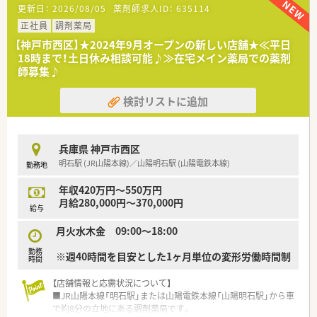
更新日：
2026/08/05
薬剤師求人ID：
635114
■総合薬剤師・調剤薬剤師（土日休み・19時までの勤務）どちらか
の働き方を選択できます
正社員
調剤薬局
■調剤併設型だけでなく「医療モール・クリニック併設店舗」「敷
【神戸市西区】★2024年9月オープンの新しい店舗★≪平日
地内薬局」「訪問調剤特化型店舗」など様々な店舗を運営してい
18時まで！土日休み相談可能♪≫在宅メイン薬局での薬剤
ます
師募集♪
■在宅医療にも積極的取り組んでおり「訪問調剤特化型店舗」を
50店舗以上、無菌調剤室は業界最多の51店舗設置しています
検討リストに追加
■「プラチナくるみん認定企業」「健康経営優良法人2023（大規模
法人部門）認定」等を取得し一人ひとりが働きやすい環境が整備
されています
■充実した研修制度、人事制度、評価制度、キャリア支援制度等
兵庫県 神戸市西区
があるのも特徴です
明石駅 (JR山陽本線)／山陽明石駅 (山陽電鉄本線)
勤務地
年収420万円～550万円
月給280,000円～370,000円
給与
月火水木金 09:00～18:00
勤務
※週40時間を目安とした1ヶ月単位の変形労働時間制
時間
【店舗情報と応需状況について】
■JR山陽本線「明石駅」または山陽電鉄本線「山陽明石駅」から車
で約8分の立地にある調剤薬局です。