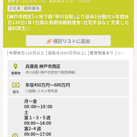
更新日：
2026/07/31
薬剤師求人ID：
728608
■全国に1300店舗以上を展開する業界最大手のチェーンで、安
定した経営基盤と充実の福利厚生を誇ります。
正社員
調剤薬局
■「ココロとカラダの健康」を理念に掲げ、調剤だけでなくOTC
【神戸市西区】≪地下鉄「伊川谷駅」より徒歩2分圏内≫年間休
や在宅医療、介護事業も幅広く展開しています。
日120日！年7日間の長期休暇制度有！住宅手当など充実した
■20年先を見据えた段階別の教育プログラムを導入し、質の高
福利厚生◎
い医療人を育成するための支援を惜しみません。
検討リストに追加
【求人情報について】
■正社員の想定年収は430万円から500万円で、これまでの経験
やスキルを最大限に考慮し決定いたします。
年間休日120日以上
高給与(600万円以上)
教育制度あり
シフト制
■週40時間の変形労働制を採用しており、残業代は1分単位で全
額支給されるため、納得感を持って働けます。
兵庫県 神戸市西区
■認定薬剤師の取得費用は会社が全額負担するなど、資格取得を
伊川谷駅 (神戸市営地下鉄西神線)
勤務地
志す薬剤師をバックアップする制度も万全です。
年収450万円～600万円
【やりがい/おすすめポイント】
■面分業のため多くの処方箋に触れることができ、薬剤師として
※経験・スキル等考慮
給与
幅広い知識を習得できる点に大きな喜びがあります。
月～金
■育休復帰率が97.6％と非常に高く、将来の変化に不安を感じる
09：00～19：00
ことなく腰を据えて働ける安心感があります。
土
■地域密着の店舗として住民の健康を支える実感を得やすく、感
第１・３・５週
謝の言葉が日々のモチベーションにつながります。
09:00～14:00
第2・4 週
09:00～17:00