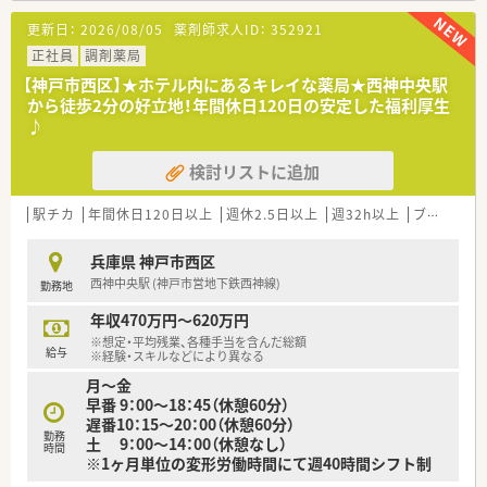
能です。
更新日：
2026/08/05
薬剤師求人ID：
352921
【法人特徴について】
正社員
調剤薬局
■全国に1,300店舗以上を展開する業界最大手のグループであ
【神戸市西区】★ホテル内にあるキレイな薬局★西神中央駅
り、人々の健康を追求し地域社会へ貢献することを理念に掲げま
から徒歩2分の好立地！年間休日120日の安定した福利厚生
す。
♪
■調剤事業を中核に据えながら、OTC販売や在宅医療、訪問介護
などヘルスケアに関わる幅広い事業を多角的に展開している企
検討リストに追加
業です。
■2021年の経営統合を経て売上高は1兆円規模に達しており、安
定した経営基盤のもとで多様なキャリアパスを選択できる魅力
駅チカ
年間休日120日以上
週休2.5日以上
週32h以上
ブランク可
があります。
兵庫県 神戸市西区
【想定される業務内容】
西神中央駅 (神戸市営地下鉄西神線)
勤務地
■処方箋に基づく調剤業務全般をはじめ、正確な監査や患者様へ
の丁寧な服薬指導、薬歴管理といった一連の薬剤師業務を担当し
年収470万円～620万円
ます。
※想定・平均残業、各種手当を含んだ総額
■皮膚科や小児科の処方箋が中心となるため、外用薬の指導や小
給与
※経験・スキルなどにより異なる
児の用量確認など、専門性の高い知識を活かして業務に当たりま
月～金
す。
早番 9：00～18：45（休憩60分）
■店舗での調剤業務に加えて、希望や適性に応じて在宅医療業務
遅番10：15～20：00（休憩60分）
やOTC販売の知識習得など、幅広い領域に携わることが可能で
勤務
土 9：00～14：00（休憩なし）
す。
時間
※1ヶ月単位の変形労働時間にて週40時間シフト制
【職場環境と雰囲気】