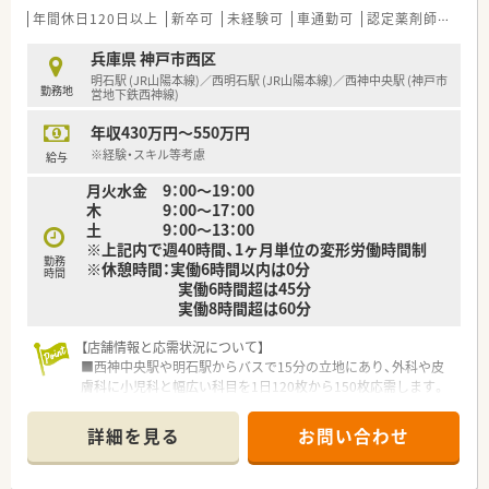
たれております。
■調剤業務や監査業務に加え、患者様一人ひとりに対する丁寧な
年間休日120日以上
新卒可
未経験可
車通勤可
認定薬剤師取得支援あり
服薬指導をお願いします。
■月に10名前後の在宅医療にも対応しており、地域医療への貢
兵庫県 神戸市西区
献を実感できる業務内容です。
明石駅 (JR山陽本線)／西明石駅 (JR山陽本線)／西神中央駅 (神戸市
勤務地
■全店舗でiPad導入による電子薬歴管理を行っており、効率的な
営地下鉄西神線)
業務遂行が求められます。
年収430万円～550万円
【職場環境と雰囲気】
※経験・スキル等考慮
給与
■管理薬剤師を中心に職員間の仲が良く、落ち着いて患者様に向
月火水金 9：00～19：00
き合える環境が整っています。
木 9：00～17：00
■処方箋枚数に対する薬剤師の比率が高く設定されており、協力
土 9：00～13：00
して業務に取り組めます。
※上記内で週40時間、1ヶ月単位の変形労働時間制
■待合室は患者様がリラックスできる色調で統一され、働きやす
勤務
※休憩時間：実働6時間以内は0分
い清潔感のある空間です。
時間
実働6時間超は45分
実働8時間超は60分
【店舗情報と応需状況について】
■西神中央駅や明石駅からバスで15分の立地にあり、外科や皮
膚科に小児科と幅広い科目を1日120枚から150枚応需します。
■薬剤師は常時4名から5名体制と手厚く、1人あたりの処方箋枚
数は平均18枚と非常にゆとりを持って業務に取り組める環境で
詳細を見る
お問い合わせ
す。
■地域に密着した活気ある店舗で、皮膚科や小児科など多岐にわ
たる処方箋に触れながら、着実にスキルアップを目指すことが可