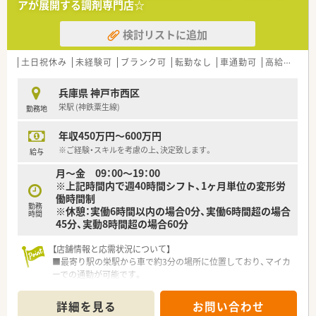
アが展開する調剤専門店☆
検討リストに追加
土日祝休み
未経験可
ブランク可
転勤なし
車通勤可
高給与(600万円以上)
兵庫県 神戸市西区
栄駅 (神鉄粟生線)
勤務地
年収450万円～600万円
※ご経験・スキルを考慮の上、決定致します。
給与
月～金 09：00～19：00
※上記時間内で週40時間シフト、1ヶ月単位の変形労
働時間制
勤務
※休憩：実働6時間以内の場合0分、実働6時間超の場合
時間
45分、実動8時間超の場合60分
【店舗情報と応需状況について】
■最寄り駅の栄駅から車で約3分の場所に位置しており、マイカ
ーでの通勤が可能です。
■主な応需科目は整形外科と循環器科で、地域に密着した医療を
提供しています。
詳細を見る
お問い合わせ
■処方箋は1日約30枚で、現在は正社員薬剤師1名と事務員1名で