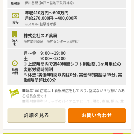
伊川谷駅 (神戸市営地下鉄西神線)
勤務地
【求人情報について】
■管理薬剤師候補としてのご経験や能力を最大限に評価し、年収
年収410万円～600万円
550万円から650万円での採用が可能です。
月給270,000円～400,000円
■年間休日は120日と充実しており、シフトは2ヶ月前から提出
給与
※スキル・経験等考慮
できるため行事等の休みも柔軟に調整できます。
■有給休暇の消化率は80パーセントから90パーセントと非常に
株式会社スギ薬局
高く、しっかりと休める環境が整備されています。
法人
阪神調剤薬局 阪神センター大蔵谷店
名
【想定される業務内容】
月～金 9：00～19：00
■主に小児科や内科などの処方箋に基づく調剤業務や監査業務
土 9：00～13：00
をはじめ、患者様への丁寧な服薬指導をお任せします。
※上記時間内で週40時間シフト制勤務、1ヶ月単位の
■地域医療に貢献するため、医師や看護師などの他職種と連携を
変形労働時間制
取りながら、在宅医療に関わる業務にも従事します。
勤務
時間
※休憩：実働6時間以内は0分、実働6時間超は45分、実
■管理薬剤師として店舗の円滑な運営やスタッフの指導育成な
働8時間超は60分
ど、マネジメント業務全般を担っていただきます。
■毎年100 店舗以上新規出店をしており、堅実ながらも勢いのあ
る成長企業です
■調剤併設型ドラッグのパイオニアとして、関東、東海、関西、北
陸・信州を中心に約1,700店舗以上を展開しています
■研修制度は様々なプランがあり、集合研修だけでなく任意で受
詳細を見る
お問い合わせ
講可能な研修も幅広く用意されています
■店舗で活躍する従業員、社外で活躍する従業員、将来経営幹部
となる従業員など、薬剤師として様々な活躍ができるフィールド
を用意されています