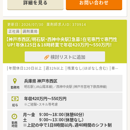
詳細を見る
お問い合わせ
【店舗情報と応需状況について】
■最寄り駅からは車で7分ほどの場所に位置しており、マイカー
での通勤が非常に便利な立地にある調剤薬局です。
■内科や皮膚科をはじめ、眼科や精神科など幅広い専門科目の処
更新日：
2026/07/30
薬剤師求人ID：
370914
方箋を1日50枚から60枚ほど応需しています。
■月曜日と水曜日は処方箋の枚数が100枚程度に増えるため、メ
正社員
調剤薬局
リハリをつけて業務に取り組むことができる環境です。
【神戸市西区/明石駅・西神中央駅】急募！在宅専門で専門性
UP！年休125日＆18時終業で年収420万円～550万円！
【募集背景と求める人物像について】
■今回は店舗の体制強化と将来を見据えた増員募集であり、意欲
検討リストに追加
的に業務に取り組んでいただける方を求めています。
■幅広い年齢層の患者様に対応するため、柔軟なコミュニケーシ
ョン能力を持ち合わせた薬剤師の方を歓迎いたします。
年間休日120日以上
週32h以上
残業なし(ほぼなし含む)
車通勤可
■保険調剤の経験を活かし、チームワークを大切にしながら店舗
の運営に貢献してくださる方を積極採用しております。
兵庫県 神戸市西区
明石駅 (JR山陽本線)／西神中央駅 (神戸市営地下鉄西神線)
勤務地
【法人特徴について】
■平成24年に設立された若い企業でありながら、姫路市と神戸
年収420万円～550万円
市を中心に地域に根差した店舗展開を行っています。
■オーナーは医療や福祉だけでなく幅広い事業を手掛けており、
※ご経験・スキル等考慮
給与
会社の安定性が非常に高く安心して長く働ける法人です。
月～金 9：00～18：00（休憩60分）
■従業員同士で助け合いながら成長を目指す社風があり、上がっ
土 9：00～13：00（休憩なし）
た収益はしっかりと社員に還元する方針を持っています。
勤務
※上記の中で1日8時間以内、週40時間のシフト制
時間