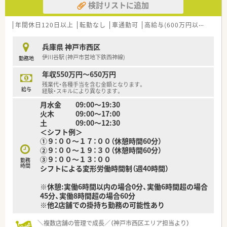
検討リストに追加
■ドラッグストアやクリニックと連携した三位一体の体制を築
き、患者様に適切なアドバイスを提供しています。
■かかりつけ薬局として管理栄養士による栄養指導や在宅訪問
年間休日120日以上
転勤なし
車通勤可
高給与(600万円以上)
寮・
にも取り組み、地域に根ざした運営を行っています。
兵庫県 神戸市西区
【求人情報について】
伊川谷駅 (神戸市営地下鉄西神線)
勤務地
■年間休日は120日以上確保されており、年に7日連続で休みが
取得できるリフレッシュ休暇制度もあります。
年収550万円～650万円
■ご実家から15キロ以上離れた場所での一人暮らしの方には、
残業代・各種手当を含む金額となります。
月額5万円の充実した住宅手当が支給されます。
給与
経験・スキルにより異なります。
■給与はご経験やスキルを考慮して450万円から600万円で設定
月水金 09:00～19:30
されており、充実した各種手当も魅力です。
火木 09:00～17:00
土 09:00～12:30
【勤務実態について】
＜シフト例＞
■正社員の場合の通勤時間は片道60分程度を目安に配属店舗が
①９：００～１７：００（休憩時間60分）
決定されるため、無理なく通うことができます。
②９：００～１９：３０（休憩時間60分）
■パートスタッフのシフトから決定し、その穴埋めを正社員で行
③９：００～１３：００
うなど、柔軟で働きやすい体制を整えています。
勤務
時間
シフトによる変形労働時間制（週40時間）
■平均処方箋処理枚数は1人あたり30名程度と忙しい環境です
が、その分確かな経験を積むことが可能です。
※休憩:実働6時間以内の場合0分、実働6時間超の場合
45分、実働8時間超の場合60分
※他2店舗での掛持ち勤務の可能性あり
＼複数店舗の管理で成長／（神戸市西区エリア担当より）