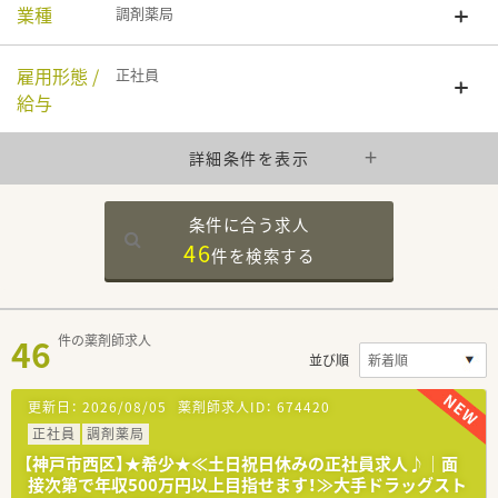
業種
調剤薬局
雇用形態 /
正社員
給与
詳細条件を表示
条件に合う求人
46
件を
検索する
46
件の薬剤師求人
並び順
更新日：
2026/08/05
薬剤師求人ID：
674420
正社員
調剤薬局
【神戸市西区】★希少★≪土日祝日休みの正社員求人♪｜面
接次第で年収500万円以上目指せます！≫大手ドラッグスト