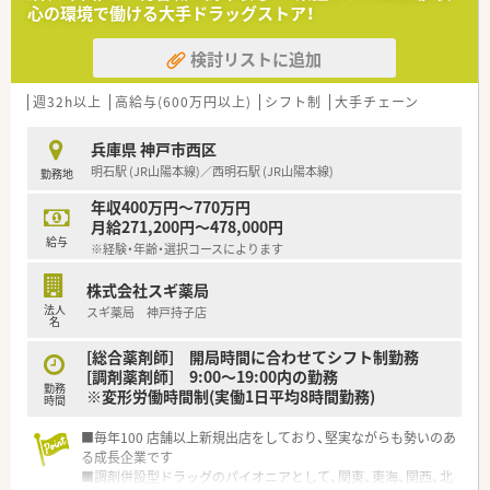
■無借金経営を続けており、安心して長く就業できる安定した経
心の環境で働ける大手ドラッグストア！
営基盤があります。
検討リストに追加
【職場環境と雰囲気】
■処方箋枚数に対して薬剤師を手厚く配置し、一人ひとりに向き
合える環境です。
週32h以上
高給与(600万円以上)
シフト制
大手チェーン
■20代から50代まで幅広い年齢層のスタッフが在籍し、バラン
ス良く配置されています。
兵庫県 神戸市西区
■数字だけでなく日々のプロセスも評価する、アットホームで温
明石駅 (JR山陽本線)／西明石駅 (JR山陽本線)
勤務地
かい社風が特徴です。
年収400万円～770万円
【こんな方が活躍中】
月給271,200円～478,000円
■産休・育休からの復帰率が100％で、多くのママさん薬剤師が
給与
※経験・年齢・選択コースによります
活躍されています。
■時短制度は小学校3年生まで利用可能で、子育てとの両立を手
株式会社スギ薬局
厚く支援しています。
法人
スギ薬局 神戸持子店
■患者様のために何ができるかを常に考え、ホスピタリティ高く
名
行動できる方が活躍中です。
[総合薬剤師] 開局時間に合わせてシフト制勤務
[調剤薬剤師] 9:00～19:00内の勤務
勤務
※変形労働時間制(実働1日平均8時間勤務)
時間
■毎年100 店舗以上新規出店をしており、堅実ながらも勢いのあ
る成長企業です
■調剤併設型ドラッグのパイオニアとして、関東、東海、関西、北