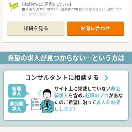
【店舗情報と応需状況について】
■閑静な住宅街に位置する薬局は、幅広い年齢層の患者様が訪れ
■最寄りの神戸市営地下鉄西神中央駅から徒歩2分と、通勤に非
る活気ある雰囲気で、スタッフ同士のチームワークも抜群に良好
常に便利な薬局です。
です。
■心療内科や眼科、整形外科など多科目を応需し、1日の処方箋
■常時複数名の薬剤師が勤務しているため、調剤過誤の防止に向
枚数は約200枚です。
けたダブルチェックが徹底されており、安心して実務に専念でき
詳細を見る
お問い合わせ
■薬剤師8名と事務員7名という手厚い人員体制で、落ち着いて
ます。
業務に取り組めます。
■急なお休みにも柔軟に対応できる協力体制が築かれており、子
育て世代の方も周囲の理解を得ながら無理なく働ける職場環境
【募集背景と求める人物像について】
です。
■患者様へのサービス向上と組織体制の強化を目的とした、欠員
希望の求人が見つからない…という方は
補充のための募集です。
■患者様を第一に考え、ホスピタリティを持って業務に取り組め
る方を求めています。
■在宅業務も行うため、車の運転が可能で対人業務に意欲的な方
コンサルタントに相談する
を歓迎しています。
サイト上に掲載していない
非公
【法人特徴について】
■神戸市を中心に兵庫県下で30店舗以上を展開する、無借金経
開求人
を含め、
転職のプロ
があな
営の安定企業です。
たのご希望に沿って
求人をお探
■「患者様に喜んでもらいたい」という理念を掲げており、プロ
しします！
セスを評価する社風です。
■在宅医療のパイオニアとして、25年以上にわたり地域の患者
様を支えてきました。
【勤務実態について】