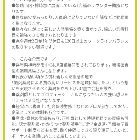
●姫路市内・神崎郡に展開している7店舗のラウンダー勤務とな
ります。
●急な病欠があったり、人員的に足りていない店舗などに勤務頂
く形となります。
●様々な店舗にて新しい人間関係を築く事ができ、幅広い診療科
目を勉強できる働き方となります♪
●完全週休2日制！年間休日も120日以上のワークライフバランス
の取りやすい環境です♪
＼ こんな企業です ／
●兵庫県神崎郡を中心に6店舗展開をされております。地域密着
型の調剤薬局さんになります。
●代表が幼い頃から慣れ親しんだ播磨の地で
「調剤薬局による質の高いサービスを地域に届けたい」という想
いを実現させるべく薬局を立ち上げ、37歳で会社を設立。
●薬剤師としてプロフェッショナルになりたい人の強い想いを
叶えられる会社になります。
●経営には税理士、社会保険労務士などのプロが参加しており、
企業としての体制も万全です。
●産休・育休の実績もあり、正社員として時短勤務での復帰も可
能。認定薬剤師・かかりつけ薬剤師手当、奨学金返済・予備校学費
サポート制度なども充実、働く仲間にできる限り還元したいと、
ボーナスも業績に応じて支給しています。