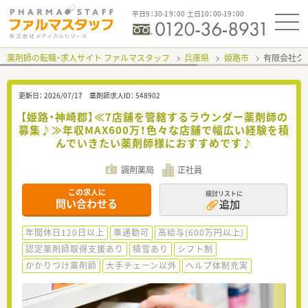
平日9：30-19：00 土日10：00-19：00
薬剤師の転職・求人サイト ファルマスタッフ
兵庫県
姫路市
有限会社ク
更新日：
2026/07/17
薬剤師求人ID：
548902
【姫路・神崎郡】≪7店舗を管轄するラウンダー薬剤師の
募集♪≫年収MAX600万！色々な店舗で幅広い経験を積
んでいきたい薬剤師様におすすめです♪
調剤薬局
正社員
この求人に
検討リストに
問い合わせる
追加
年間休日120日以上
車通勤可
高給与(600万円以上)
認定薬剤師取得支援あり
積雪あり
シフト制
かかりつけ薬剤師
大手チェーン以外
ヘルプ体制充実