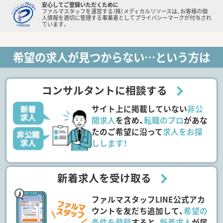
安心してご登録いただくために
ファルマスタッフを運営する（株）メディカルリソースは、お客様の個
人情報を適切に管理する事業者としてプライバシーマークが付与され
ています。
希望の求人が見つからない…という方は
コンサルタントに相談する
サイト上に掲載していない
非公
開求人
を含め、
転職のプロ
があな
たのご希望に沿って
求人をお探
しします！
新着求人を受け取る
ファルマスタッフLINE公式アカ
ウントを友だち追加して、
希望の
条件を登録
すると、
新着求人
が届