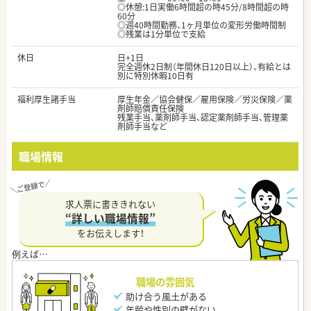
◎休憩:1日実働6時間超の時45分/8時間超の時
60分
◎週40時間勤務、1ヶ月単位の変形労働時間制
◎残業は1分単位で支給
休日
日+1日
完全週休2日制（年間休日120日以上）、有給とは
別に特別休暇10日有
福利厚生諸手当
厚生年金／協会健保／雇用保険／労災保険／薬
剤師賠償責任保険
残業手当、薬剤師手当、認定薬剤師手当、管理薬
剤師手当など
職場情報
求人票に書ききれない
“詳しい職場情報”
をお伝えします！
職場の雰囲気
助け合う風土がある
年齢や性別の壁がない