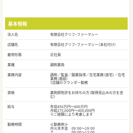
基本情報
法人名
有限会社クリフ・ファーマシー
店舗名
有限会社クリフ・ファーマシー（本社付け）
雇用形態
正社員
業種
調剤薬局
業務内容
調剤／監査／服薬指導／在宅業務（居宅）／在宅
業務（施設）
7店舗のラウンダー勤務
資格
薬剤師免許をお持ちの方（取得見込みの方を含
む）
給与
年収450万円～600万円
月給275,000円～400,000円
※ご経験により考慮します
勤務時間
≪勤務例≫
月火水木金 09：00～19：00
土 09：00～13：00