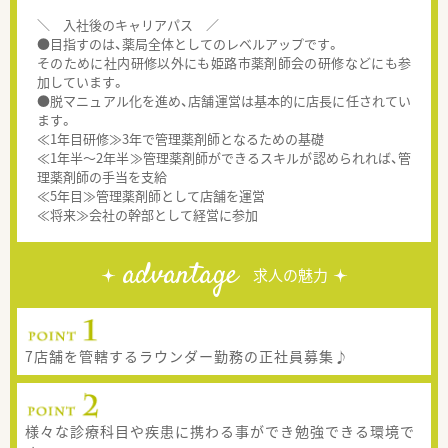
＼ 入社後のキャリアパス ／
●目指すのは、薬局全体としてのレベルアップです。
そのために社内研修以外にも姫路市薬剤師会の研修などにも参
加しています。
●脱マニュアル化を進め、店舗運営は基本的に店長に任されてい
ます。
≪1年目研修≫3年で管理薬剤師となるための基礎
≪1年半～2年半≫管理薬剤師ができるスキルが認められれば、管
理薬剤師の手当を支給
≪5年目≫管理薬剤師として店舗を運営
≪将来≫会社の幹部として経営に参加
advantage
求人の魅力
7店舗を管轄するラウンダー勤務の正社員募集♪
様々な診療科目や疾患に携わる事ができ勉強できる環境で