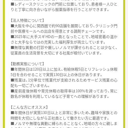
■レディースクリニックの門前に位置しており、患者様一人ひと
りと丁寧に向き合いながら服薬指導を行うことができます。
【法人特徴について】
■大阪を中心に関西圏で約90店舗を展開しており、クリニック門
前や医療モールへの出店を得意とする調剤チェーンです。
■2025年に大手スギHDの一員となったことで、地域密着の温か
さと大手ならではの充実した福利厚生が両立しています。
■無理な異動の打診や厳しいノルマが課せられることは少なく、
従業員の生活背景を大切にする社風が根付いています。
【勤務実態について】
■年間休日は120日以上に加え、有給休暇5日とリフレッシュ休暇
5日を合わせることで実質130日以上の休日があります。
■残業は、1分単位で残業代が支給されるためサービス残業の心
配も一切ございません。
■産前産後休暇や育児休暇の取得率は100%を誇っており、常に
数名が休暇を利用しているなど子育てへの理解があります。
【こんな方にオススメ】
■年間休日が実質130日以上と非常に多いため、趣味や家族との
時間を大切にしながら正社員として働きたい方に最適です。
■ノルマや無理な異動に縛られることなく、地域の方々に親しま