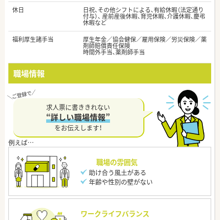
休日
日祝、その他シフトによる、有給休暇（法定通り
付与）、 産前産後休暇、育児休暇、介護休暇、慶弔
休暇など
福利厚生諸手当
厚生年金／協会健保／雇用保険／労災保険／薬
剤師賠償責任保険
時間外手当、薬剤師手当
職場情報
求人票に書ききれない
“詳しい職場情報”
をお伝えします！
職場の雰囲気
助け合う風土がある
年齢や性別の壁がない
ワークライフバランス