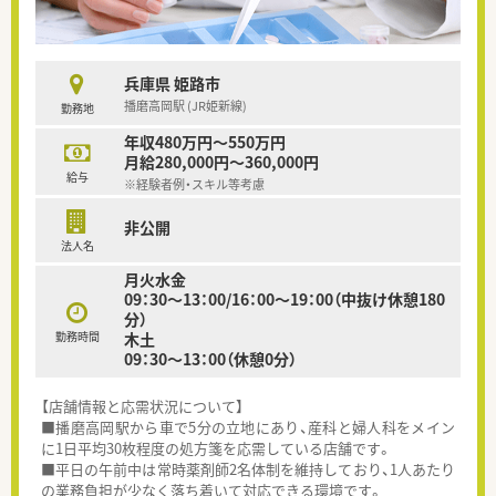
兵庫県 姫路市
播磨高岡駅 (JR姫新線)
勤務地
年収480万円～550万円
月給280,000円～360,000円
給与
※経験者例・スキル等考慮
非公開
法人名
月火水金
09：30～13：00/16：00～19：00（中抜け休憩180
分）
勤務時間
木土
09：30～13：00（休憩0分）
【店舗情報と応需状況について】
■播磨高岡駅から車で5分の立地にあり、産科と婦人科をメイン
に1日平均30枚程度の処方箋を応需している店舗です。
■平日の午前中は常時薬剤師2名体制を維持しており、1人あたり
の業務負担が少なく落ち着いて対応できる環境です。