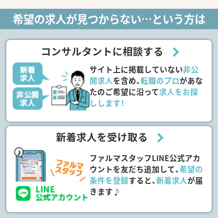
希望の求人が見つからない…という方は
コンサルタントに相談する
サイト上に掲載していない
非公
開求人
を含め、
転職のプロ
があな
たのご希望に沿って
求人をお探
しします！
新着求人を受け取る
ファルマスタッフLINE公式アカ
ウントを友だち追加して、
希望の
条件を登録
すると、
新着求人
が届
きます♪