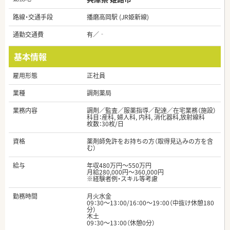
路線・交通手段
播磨高岡駅 (JR姫新線)
通勤交通費
有／‐
基本情報
雇用形態
正社員
業種
調剤薬局
業務内容
調剤／監査／服薬指導／配達／在宅業務（施設）
科目：産科, 婦人科, 内科, 消化器科,放射線科
枚数：30枚/日
資格
薬剤師免許をお持ちの方（取得見込みの方を含
む）
給与
年収480万円～550万円
月給280,000円～360,000円
※経験者例・スキル等考慮
勤務時間
月火水金
09：30～13：00/16：00～19：00（中抜け休憩180
分）
木土
09：30～13：00（休憩0分）