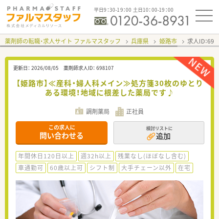
平日9：30-19：00 土日10：00-19：00
薬剤師の転職・求人サイト ファルマスタッフ
兵庫県
姫路市
求人ID：69
更新日：
2026/08/05
薬剤師求人ID：
698107
【姫路市】≪産科・婦人科メイン≫処方箋30枚のゆとり
ある環境！地域に根差した薬局です♪
調剤薬局
正社員
この求人に
検討リストに
問い合わせる
追加
年間休日120日以上
週32h以上
残業なし(ほぼなし含む)
車通勤可
60歳以上可
シフト制
大手チェーン以外
在宅