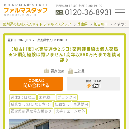
平日9：30-19：00 土日10：00-19：00
薬剤師の転職・求人サイト ファルマスタッフ
兵庫県
加古川市
くすのき
更新日：
2026/07/17
薬剤師求人ID：
498193
【加古川市】≪実質週休2.5日！薬剤師目線の個人薬局
★≫調剤経験は問いません！高年収550万円まで相談可
能♪
調剤薬局
正社員
この求人に
検討リストに
問い合わせる
追加
週休2.5日以上
未経験可
ブランク可
残業なし(ほぼなし含む)
転勤なし
車通勤可
認定薬剤師取得支援あり
大手チェーン以外