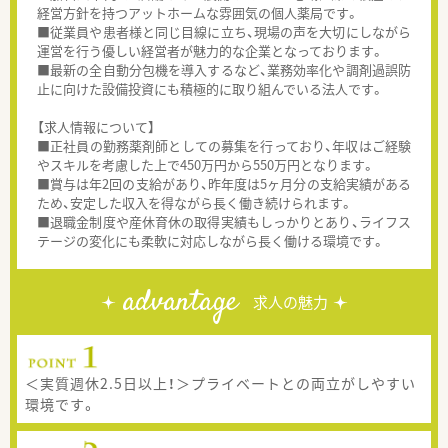
経営方針を持つアットホームな雰囲気の個人薬局です。
■従業員や患者様と同じ目線に立ち、現場の声を大切にしながら
運営を行う優しい経営者が魅力的な企業となっております。
■最新の全自動分包機を導入するなど、業務効率化や調剤過誤防
止に向けた設備投資にも積極的に取り組んでいる法人です。
【求人情報について】
■正社員の勤務薬剤師としての募集を行っており、年収はご経験
やスキルを考慮した上で450万円から550万円となります。
■賞与は年2回の支給があり、昨年度は5ヶ月分の支給実績がある
ため、安定した収入を得ながら長く働き続けられます。
■退職金制度や産休育休の取得実績もしっかりとあり、ライフス
テージの変化にも柔軟に対応しながら長く働ける環境です。
advantage
求人の魅力
＜実質週休2.5日以上！＞プライベートとの両立がしやすい
環境です。