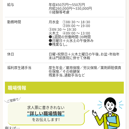
給与
年収450万円～550万円
月給260,000円～330,000円
※経験等考慮
勤務時間
月水金 ①08：30 ～ 18：30
②09：00 ～ 19：00
③09：30 ～ 19：30
火木土 ④09：00 ～ 13：00
●1週間の労働時間：39時間
●日曜日＋火水土の午後休み
●残業なし。
休日
日曜・祝祭日＋火木土曜日の午後、お盆・年始年
末は門前医院に併せて休暇
福利厚生諸手当
厚生年金／雇用保険／労災保険／薬剤師賠償責
任保険／その他健保
残業手当、通勤手当など
職場情報
求人票に書ききれない
“詳しい職場情報”
をお伝えします！