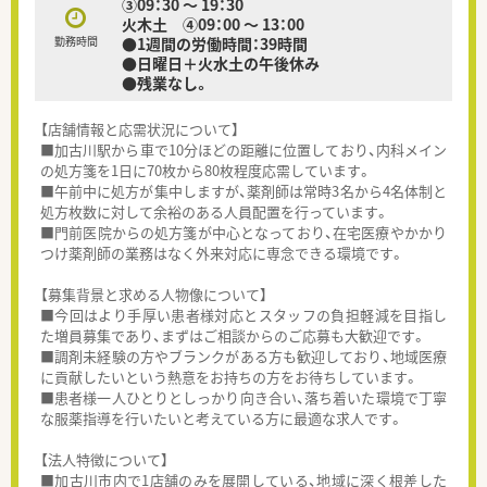
③09：30 ～ 19：30
火木土 ④09：00 ～ 13：00
勤務時間
●1週間の労働時間：39時間
●日曜日＋火水土の午後休み
●残業なし。
【店舗情報と応需状況について】
■加古川駅から車で10分ほどの距離に位置しており、内科メイン
の処方箋を1日に70枚から80枚程度応需しています。
■午前中に処方が集中しますが、薬剤師は常時3名から4名体制と
処方枚数に対して余裕のある人員配置を行っています。
■門前医院からの処方箋が中心となっており、在宅医療やかかり
つけ薬剤師の業務はなく外来対応に専念できる環境です。
【募集背景と求める人物像について】
■今回はより手厚い患者様対応とスタッフの負担軽減を目指し
た増員募集であり、まずはご相談からのご応募も大歓迎です。
■調剤未経験の方やブランクがある方も歓迎しており、地域医療
に貢献したいという熱意をお持ちの方をお待ちしています。
■患者様一人ひとりとしっかり向き合い、落ち着いた環境で丁寧
な服薬指導を行いたいと考えている方に最適な求人です。
【法人特徴について】
■加古川市内で1店舗のみを展開している、地域に深く根差した