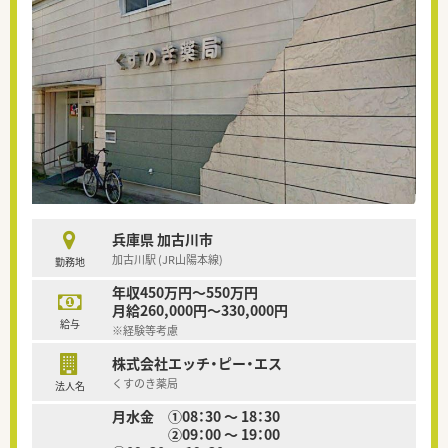
兵庫県 加古川市
加古川駅 (JR山陽本線)
勤務地
年収450万円～550万円
月給260,000円～330,000円
給与
※経験等考慮
株式会社エッチ・ピー・エス
くすのき薬局
法人名
月水金 ①08：30 ～ 18：30
②09：00 ～ 19：00