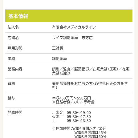
基本情報
法人名
有限会社メディカルライフ
店舗名
ライフ調剤薬局 志方店
雇用形態
正社員
業種
調剤薬局
業務内容
調剤／監査／服薬指導／在宅業務（居宅）／在宅
業務（施設）
資格
薬剤師免許をお持ちの方（取得見込みの方を含
む）
給与
年収450万円～550万円
※経験者例・スキル等考慮
勤務時間
月水金 09：30～19：00
火木 09：30～17：30
土 09：30～13：30
※休憩時間：実働6時間以内は0分
実働6時間超は45分
実働8時間超は60分