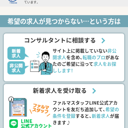
ています。
希望の求人が見つからない…という方は
コンサルタントに相談する
サイト上に掲載していない
非公
開求人
を含め、
転職のプロ
があな
たのご希望に沿って
求人をお探
しします！
新着求人を受け取る
ファルマスタッフLINE公式アカ
ウントを友だち追加して、
希望の
条件を登録
すると、
新着求人
が届
きます♪