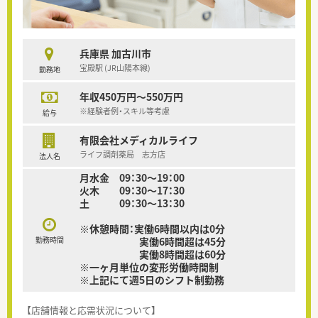
兵庫県 加古川市
宝殿駅 (JR山陽本線)
勤務地
年収450万円～550万円
※経験者例・スキル等考慮
給与
有限会社メディカルライフ
ライフ調剤薬局 志方店
法人名
月水金 09：30～19：00
火木 09：30～17：30
土 09：30～13：30
※休憩時間：実働6時間以内は0分
勤務時間
実働6時間超は45分
実働8時間超は60分
※一ヶ月単位の変形労働時間制
※上記にて週5日のシフト制勤務
【店舗情報と応需状況について】