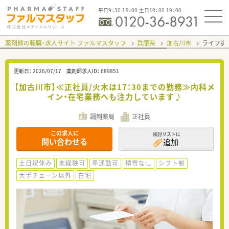
平日9：30-19：00 土日10：00-19：00
薬剤師の転職・求人サイト ファルマスタッフ
兵庫県
加古川市
ライフ調
更新日：
2026/07/17
薬剤師求人ID：
689851
【加古川市】≪正社員/火木は17：30までの勤務≫内科メ
イン・在宅業務へも注力しています♪
調剤薬局
正社員
この求人に
検討リストに
問い合わせる
追加
土日祝休み
未経験可
車通勤可
積雪なし
シフト制
大手チェーン以外
在宅