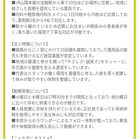
■JR山陽本線の宝殿駅から車で10分ほどの場所に位置し、地域に
根ざした医療を提供している薬局です。
■内科や糖尿病内科をメインに1日50枚から70枚ほど応需してお
り、薬剤師2名から4名で対応します。
■駅から離れているため近隣にお住まいの馴染みの患者様が多
く、落ち着いた環境で丁寧な対応が可能です。
【法人特徴について】
■姫路から三ノ宮にかけて10店舗を展開しており、介護用品の販
売も手掛けるなど経営基盤が安定しています。
■地域の健康と幸せを願って「やさしさ・誠実さ」をモットーに、
多方面から健康を支える運営をしています。
■代表はスタッフの働く環境を最優先に考え、人員を厚く配置し
て休みが取りやすい体制を整備しています。
【勤務実態について】
■火曜日と木曜日は17時30分までの開局となっており、他の曜日
に比べて早めに終業できるのが魅力です。
■人員配置に余裕を持たせているため、正社員であっても有給休
暇を取得しやすく急な休みにも対応可能です。
■本部からのラウンダーによるフォロー体制が整っており、緊急
時や休暇取得の際も安心して勤務ができます。
【こんな方にオススメ】