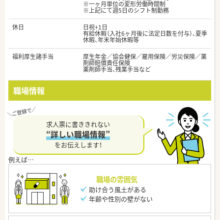
※一ヶ月単位の変形労働時間制
※上記にて週5日のシフト制勤務
休日
日祝+1日
有給休暇（入社6ヶ月後に法定日数を付与）、夏季
休暇、年末年始休暇等
福利厚生諸手当
厚生年金／協会健保／雇用保険／労災保険／薬
剤師賠償責任保険
薬剤師手当、残業手当など
職場情報
求人票に書ききれない
“詳しい職場情報”
をお伝えします！
職場の雰囲気
助け合う風土がある
年齢や性別の壁がない