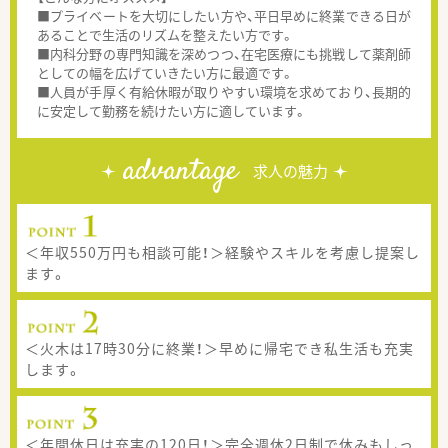
■プライベートを大切にしたい方や、平日早めに終業できる日が
あることで生活のリズムを整えたい方です。
■内科分野の専門知識を深めつつ、在宅医療にも挑戦して薬剤師
としての幅を広げていきたい方に最適です。
■人員が手厚く有給休暇が取りやすい環境を求めており、長期的
に安定して勤務を続けたい方に適しています。
advantage
求人の魅力
＜年収550万円も相談可能！＞経験やスキルを考慮し提案し
ます。
＜火木は17時30分に終業！＞早めに帰宅でき私生活も充実
します。
＜年間休日は充実の120日！＞完全週休2日制で休みもしっ