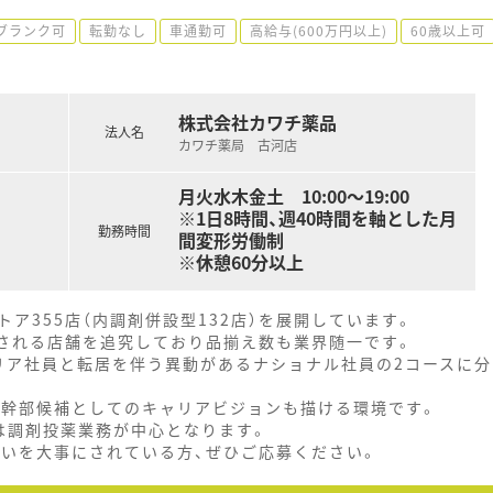
ブランク可
転勤なし
車通勤可
高給与(600万円以上)
60歳以上可
株式会社カワチ薬品
法人名
カワチ薬局 古河店
月火水木金土 10:00～19:00
※1日8時間、週40時間を軸とした月
勤務時間
間変形労働制
※休憩60分以上
ア355店（内調剤併設型132店）を展開しています。
とされる店舗を追究しており品揃え数も業界随一です。
リア社員と転居を伴う異動があるナショナル社員の2コースに分
、幹部候補としてのキャリアビジョンも描ける環境です。
は調剤投薬業務が中心となります。
思いを大事にされている方、ぜひご応募ください。