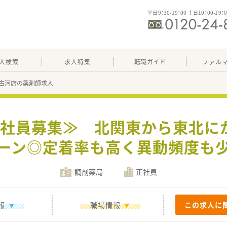
平日9：30-19：00 土日10：00-19：
人検索
求人特集
転職ガイド
ファル
古河店の薬剤師求人
≪正社員募集≫ 北関東から東北に
ーン◎定着率も高く異動頻度も
調剤薬局
正社員
報
職場情報
この求人に