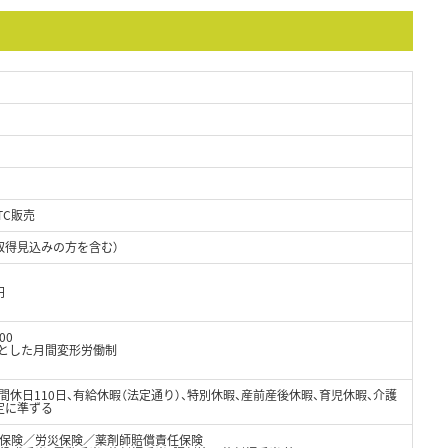
TC販売
取得見込みの方を含む）
円
00
軸とした月間変形労働制
年間休日110日、有給休暇（法定通り）、特別休暇、産前産後休暇、育児休暇、介護
定に準ずる
保険／労災保険／薬剤師賠償責任保険