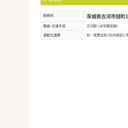
茨城県古河市旭町1-
勤務地
路線・交通手段
古河駅 (JR宇都宮線)
通勤交通費
有／実費支給（社内規定に