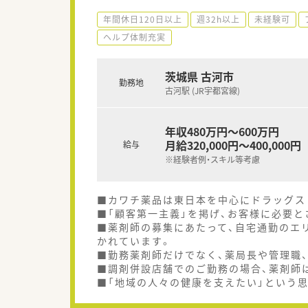
年間休日120日以上
週32h以上
未経験可
ヘルプ体制充実
茨城県 古河市
勤務地
古河駅 (JR宇都宮線)
年収480万円～600万円
月給320,000円～400,000円
給与
※経験者例・スキル等考慮
■カワチ薬品は東日本を中心にドラッグスト
■「顧客第一主義」を掲げ、お客様に必要
■薬剤師の募集にあたって、自宅通勤のエ
かれています。
■勤務薬剤師だけでなく、薬局長や管理職
■調剤併設店舗でのご勤務の場合、薬剤師
■「地域の人々の健康を支えたい」という