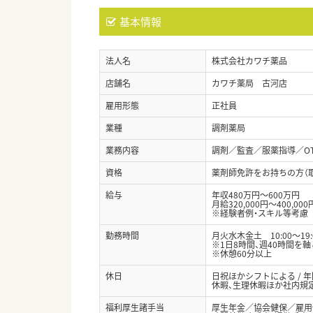
基本情報
法人名
株式会社カワチ薬品
店舗名
カワチ薬局 古河店
雇用形態
正社員
業種
調剤薬局
業務内容
調剤／監査／服薬指導／O
資格
薬剤師免許をお持ちの方（
給与
年収480万円～600万円
月給320,000円～400,000
※経験者例・スキル等考慮
勤務時間
月火水木金土 10:00～19:
※1日8時間、週40時間を
※休憩60分以上
休日
日祝ほかシフトによる / 
休暇、生理休暇ほか社内規
福利厚生諸手当
厚生年金／協会健保／雇用