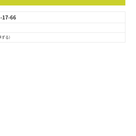
17-66
準ずる）