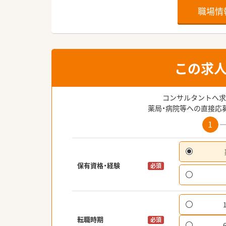
職場情
この求
コンサルタントへ求
薬局・病院等への直接応
1
保有資格・経験
必須
転職時期
必須