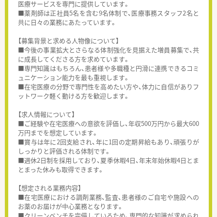
医療サービスを専門に提供しています。
■薬剤師は正社員5名を含む9名体制で、医療事務スタッフ2名と
共に日々の業務にあたっています。
【募集背景と求める人物像について】
■今後の事業拡大とさらなる体制強化を見据えた増員募集で、共
に成長してくださる方を求めています。
■専門知識はもちろん、患者様や多職種と円滑に連携できるコミ
ュニケーション能力を最も重視します。
■在宅医療の分野で専門性を高めたい方や、体力に自信がありフ
ットワーク軽く動ける方を歓迎します。
【求人情報について】
■ご経験や在宅医療への意欲を評価し、年収500万円から最大600
万円までを想定しています。
■賞与は年に2回支給され、年に1回の定期昇給もあり、頑張りが
しっかりと評価される体制です。
■週休2日制を採用しており、夏季休暇4日、年末年始休暇4日とま
とまった休みも取得できます。
【想定される業務内容】
■在宅医療における調剤業務、監査、患者様のご自宅や施設への
お薬のお届けが中心業務となります。
■クリーンベンチを完備しているため、専門的な知識が求められ