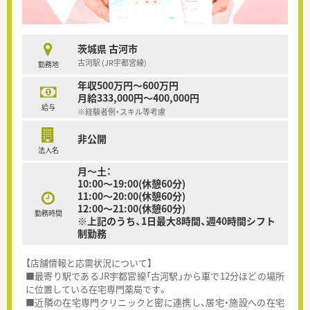
茨城県 古河市
古河駅 (JR宇都宮線)
勤務地
年収500万円～600万円
月給333,000円～400,000円
給与
※経験者例・スキル等考慮
非公開
法人名
月～土：
10:00～19:00(休憩60分)
11:00～20:00(休憩60分)
12:00～21:00(休憩60分)
勤務時間
※上記のうち、1日最大8時間、週40時間シフト
制勤務
【店舗情報と応需状況について】
■最寄り駅であるJR宇都宮線「古河駅」から車で12分ほどの場所
に位置している在宅専門薬局です。
■近隣の在宅専門クリニックと密に連携し、居宅・施設への在宅