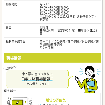
勤務時間
月～土：
10:00～19:00(休憩60分)
11:00～20:00(休憩60分)
12:00～21:00(休憩60分)
※上記のうち、1日最大8時間、週40時間シフト
制勤務
休日
4週8休
■有給休暇 (法定通り付与) ■年間休日105
日
福利厚生諸手当
厚生年金／協会健保／雇用保険／労災保険／薬
剤師賠償責任保険
時間外手当
職場情報
求人票に書ききれない
“詳しい職場情報”
をお伝えします！
職場の雰囲気
助け合う風土がある