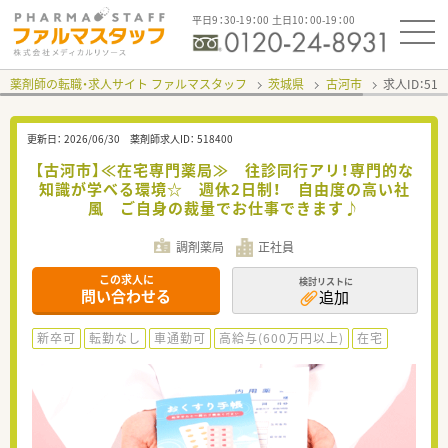
平日9：30-19：00 土日10：00-19：00
薬剤師の転職・求人サイト ファルマスタッフ
茨城県
古河市
求人ID：51
更新日：
2026/06/30
薬剤師求人ID：
518400
【古河市】≪在宅専門薬局≫ 往診同行アリ！専門的な
知識が学べる環境☆ 週休2日制！ 自由度の高い社
風 ご自身の裁量でお仕事できます♪
調剤薬局
正社員
この求人に
検討リストに
問い合わせる
追加
新卒可
転勤なし
車通勤可
高給与(600万円以上)
在宅