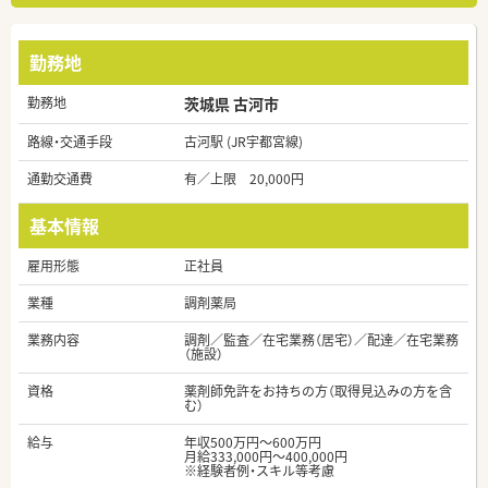
勤務地
勤務地
茨城県 古河市
路線・交通手段
古河駅 (JR宇都宮線)
通勤交通費
有／上限 20,000円
基本情報
雇用形態
正社員
業種
調剤薬局
業務内容
調剤／監査／在宅業務（居宅）／配達／在宅業務
（施設）
資格
薬剤師免許をお持ちの方（取得見込みの方を含
む）
給与
年収500万円～600万円
月給333,000円～400,000円
※経験者例・スキル等考慮