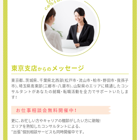
東京支店
メッセージ
からの
東京都、茨城県、千葉県北西部(松戸市・流山市・柏市・野田市・我孫子
市)、埼玉県南東部(三郷市・八潮市)、山梨県のエリアに精通したコン
サルタントがあなたの就職・転職活動を全力でサポートいたしま
す！
お仕事相談会無料開催中！
更に、お忙しい方やキャリアの棚卸がしたい方に朗報!
エリアを熟知したコンサルタントによる、
“出張”個別相談サービスも同時開催中です。