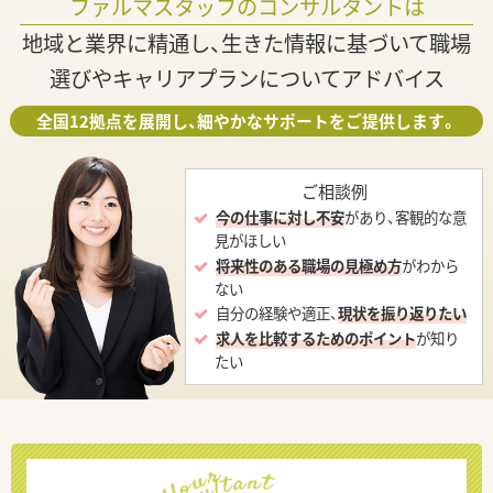
ファルマスタッフのコンサルタントは
地域と業界に精通し、生きた情報に基づいて職場
選びやキャリアプランについてアドバイス
全国12拠点を展開し、細やかなサポートをご提供します。
ご相談例
今の仕事に対し不安
があり、客観的な意
見がほしい
将来性のある職場の見極め方
がわから
ない
自分の経験や適正、
現状を振り返りたい
求人を比較するためのポイント
が知り
たい