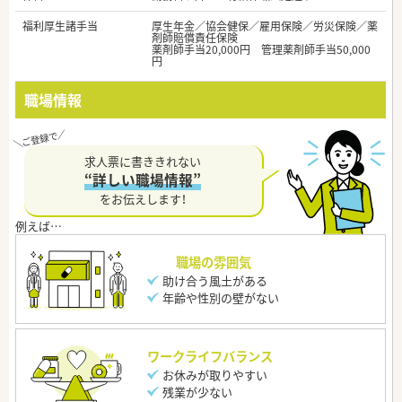
福利厚生諸手当
厚生年金／協会健保／雇用保険／労災保険／薬
剤師賠償責任保険
薬剤師手当20,000円 管理薬剤師手当50,000
円
職場情報
求人票に書ききれない
“詳しい職場情報”
をお伝えします！
職場の雰囲気
助け合う風土がある
年齢や性別の壁がない
ワークライフバランス
お休みが取りやすい
残業が少ない