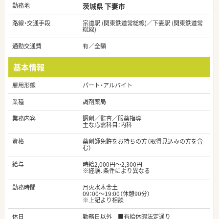
勤務地
茨城県 下妻市
路線・交通手段
宗道駅 (関東鉄道常総線)／下妻駅 (関東鉄道常
総線)
通勤交通費
有／全額
基本情報
雇用形態
パート・アルバイト
業種
調剤薬局
業務内容
調剤／監査／服薬指導
主な応需科目：内科
資格
薬剤師免許をお持ちの方（取得見込みの方を含
む）
給与
時給2,000円～2,300円
※経験、条件により異なる
勤務時間
月火水木金土
09：00～19:00（休憩90分）
※上記より相談
休日
勤務日以外 ■有給休暇法定通り