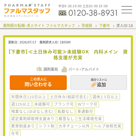
平日9：30-19：00 土日10：00-19：00
薬剤師の転職・求人サイト ファルマスタッフ
茨城県
下妻市
求人ID：18
更新日：
2026/07/17
薬剤師求人ID：
180589
【下妻市】≪土日休み可能≫未経験OK 内科メイン 資
格支援が充実
調剤薬局
パート・アルバイト
この求人に
検討リストに
問い合わせる
追加
年間休日120日以上
土日休み(相談可含む)
週休2.5日以上
週32h以上
未経験可
ブランク可
Ｗワーク可
残業なし(ほぼなし含む)
転勤なし
車通勤可
認定薬剤師取得支援あり
積雪なし
生活環境充実
教育制度あり
シフト制
大手チェーン以外
ヘルプ体制充実
在宅