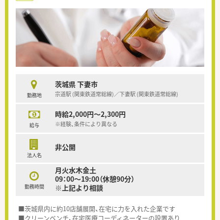
茨城県 下妻市
宗道駅 (関東鉄道常総線)／下妻駅 (関東鉄道常総線)
勤務地
時給2,000円～2,300円
※経験、条件により異なる
給与
非公開
法人名
月火水木金土
09：00～19:00（休憩90分）
勤務時間
※上記より相談
■茨城県内に約10店舗展開、在宅に力を入れた企業です
■クリーンベンチ、在宅医療コーディネーターの設置あり