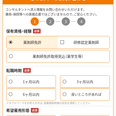
コンサルタントへ求人情報をお問い合わせいただけます。
薬局・病院等への直接応募ではございませんので、ご安心ください。
1
2
3
4
保有資格・経験
必須
薬剤師免許
研修認定薬剤師
薬剤師免許取得見込（薬学生等）
転職時期
必須
1ヶ月以内
3ヶ月以内
6ヶ月以内
良いところがあれば
※ダブルワークをお考えの方は、就業開始時期の目安を選択してください
希望雇用形態
必須