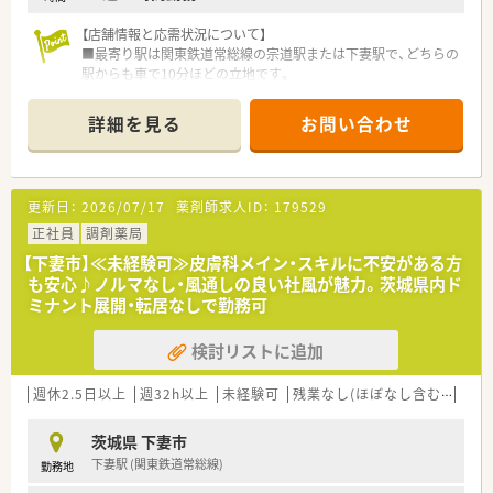
【店舗情報と応需状況について】
■最寄り駅は関東鉄道常総線の宗道駅または下妻駅で、どちらの
駅からも車で10分ほどの立地です。
■応需科目は主に内科と小児科で、1日の処方箋枚数は平均80枚
から100枚程度となっています。
詳細を見る
お問い合わせ
■薬剤師は常勤2名、パート3名の常時3名体制で、事務スタッフ
も3名在籍し業務をサポートしています。
【募集背景と求める人物像について】
更新日：
2026/07/17
薬剤師求人ID：
179529
■今回は、欠員補充のため、正社員として勤務いただける薬剤師
の方を1名募集しています。
正社員
調剤薬局
■法人全体として在宅医療に注力しているため、在宅業務に興味
【下妻市】≪未経験可≫皮膚科メイン・スキルに不安がある方
があり、意欲的に取り組める方を歓迎します。
も安心♪ノルマなし・風通しの良い社風が魅力。茨城県内ド
■薬剤師としてのスキルアップ意欲が高く、医療人として地域社
ミナント展開・転居なしで勤務可
会に貢献したいという志を持つ方を求めています。
検討リストに追加
【法人特徴について】
■茨城県西部を中心に約10店舗の調剤薬局を展開し、介護支援
事業所や薬膳カフェなども運営しています。
週休2.5日以上
週32h以上
未経験可
残業なし(ほぼなし含む)
大手
■「予防・治療・介護」の3本柱を事業方針とし、地域医療への多角
的な貢献を目指している企業です。
茨城県 下妻市
■全店舗で在宅医療に対応しており、県内全域の大学病院や総合
下妻駅 (関東鉄道常総線)
勤務地
病院の処方も受け付ける面薬局機能が充実しています。