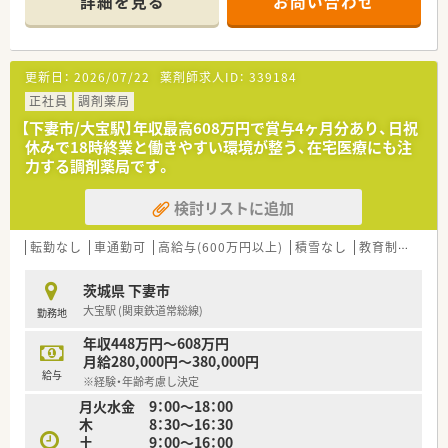
詳細を見る
お問い合わせ
■騰波ノ江駅から車で4分の好立地にあり、小児科や外科などの
幅広い処方箋を応需する調剤薬局です。
■1日あたり50枚から60枚の処方箋を応需し、1200品目の医薬
品を取り扱うため多様な症例を学べます。
更新日：
2026/07/22
薬剤師求人ID：
339184
■外来の処方箋調剤に加えて居宅への在宅医療にも注力し、地域
に密着した医療サービスの提供を行っています。
正社員
調剤薬局
【下妻市/大宝駅】年収最高608万円で賞与4ヶ月分あり、日祝
【法人特徴について】
休みで18時終業と働きやすい環境が整う、在宅医療にも注
■関東エリアに6店舗を展開し、調剤事業だけでなく介護支援事
力する調剤薬局です。
業にも積極的に取り組む安定した法人です。
■福祉用具の専門資格やケアマネジャーの資格を取得するスタ
検討リストに追加
ッフも在籍し、介護分野に強いのが特徴です。
■学ぶことへの支援を惜しまず、メーカー主催の勉強会や定期的
なカンファレンスを通じて医療の質を高めます。
転勤なし
車通勤可
高給与(600万円以上)
積雪なし
教育制度あり
【こんな方が活躍中】
茨城県 下妻市
■ワークライフバランスを大切にしながら、日曜日の固定休みを
大宝駅 (関東鉄道常総線)
勤務地
活用して無理なく働き続ける方が活躍中です。
■小児科の処方箋を通じてご家族の不安に寄り添い、丁寧な服薬
年収448万円～608万円
指導で地域住民から信頼される薬剤師が活躍しています。
月給280,000円～380,000円
■介護分野にも興味を持ち、多職種と連携しながら在宅医療の現
給与
※経験・年齢考慮し決定
場で専門性を発揮したい薬剤師が活躍しています。
月火水金 9：00～18：00
木 8：30～16：30
【やりがい/おすすめポイント】
土 9：00～16：00
■小児科や外科など幅広い処方箋と1200品目の医薬品を取り扱