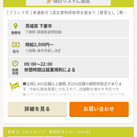
検討リストに追加
ブランク可
車通勤可
認定薬剤師取得支援あり
積雪なし
教育制度あり
茨城県 下妻市
下妻駅 (関東鉄道常総線)
勤務地
時給2,500円～
※経験・条件考慮し決定
給与
09：00～22：00
休憩時間は就業規則による
勤務
時間
■全国に400店舗以上展開、約250店舗の調剤併設店がありま
す。今後も薬局事業に力を入れて、店舗数を増やす予定です
■女性活躍推進企業の証拠「えるぼし」、仕事と家庭の両立が優
秀である証拠「くるみん」を取得！
■薬剤師としてのキャリア開発、自己実現をサポートする充実の
詳細を見る
お問い合わせ
支援制度が充実
更新日：
2026/07/17
薬剤師求人ID：
180589