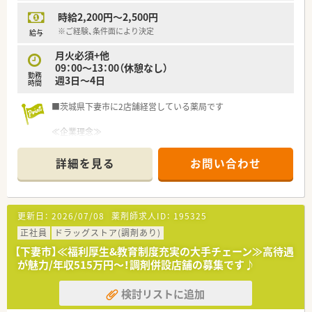
各種勉強会、接遇（CS）研修、管理薬剤師研修、学会発表奨励、教
時給2,200円～2,500円
育専任スタッフによる個別フォロー、
認定薬剤師取得補助、大学病院実務研修 ほか
※ご経験、条件面により決定
給与
月火必須+他
＼ こんな方におすすめ ／
09：00～13：00（休憩なし）
■専門認定薬剤師の資格を活かしたい方
勤務
週3日～4日
■大手調剤チェーンで働きたい方
時間
■マネジメント経験を活かし、
エリアマネージャーなどのキャリアアップの希望がある方
■茨城県下妻市に2店舗経営している薬局です
≪企業理念≫
目指すのは、信頼される「街のかかりつけ薬局」です。
詳細を見る
お問い合わせ
お薬を受け取っていただく際の利便性だけでなく、重複投与や過
去の服薬状況の確認といった専門的なアドバイスや、より良いサ
ービスを提供することによって、患者さまが自発的に服用を行う
「アドヒアランスの向上」に貢献し、信頼される調剤薬局づくり
更新日：
2026/07/08
薬剤師求人ID：
195325
に取り組んでいます。
正社員
ドラッグストア(調剤あり)
当薬局の従業員一人ひとりが「会社の代表である」という責任と
【下妻市】≪福利厚生&教育制度充実の大手チェーン≫高待遇
誇りを持ち、誠意をもって、誠実、かつ迅速な対応を心がけ、常に
が魅力/年収515万円～！調剤併設店舗の募集です♪
医療サービスの向上に努めます。
検討リストに追加