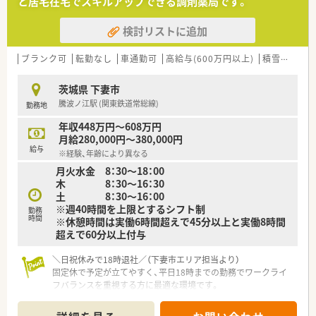
と居宅在宅でスキルアップできる調剤薬局です。
＼コンサルタントお勧めポイント／
検討リストに追加
・パート社員も、入社3か月経過すると中小企業退職金共済制度
に加入してもらえます！
・離職率が低く勤続20年以上の方が多い、人間関係良好な薬局で
ブランク可
転勤なし
車通勤可
高給与(600万円以上)
積雪なし
す
茨城県 下妻市
騰波ノ江駅 (関東鉄道常総線)
勤務地
年収448万円～608万円
月給280,000円～380,000円
給与
※経験、年齢により異なる
月火水金 8：30～18：00
木 8：30～16：30
土 8：30～16：00
※週40時間を上限とするシフト制
勤務
時間
※休憩時間は実働6時間超えで45分以上と実働8時間
超えで60分以上付与
＼日祝休みで18時退社／（下妻市エリア担当より）
固定休で予定が立てやすく、平日18時までの勤務でワークライ
フバランスを重視する方に最適な環境です。
【店舗情報と応需状況について】