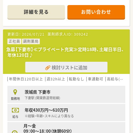
詳細を見る
お問い合わせ
更新日：
2026/07/21
薬剤師求人ID：
309242
正社員
調剤薬局
急募【下妻市】≪プライベート充実≫定時18時、土曜日半日、
年休120日♪
検討リストに追加
年間休日120日以上
週32h以上
転勤なし
車通勤可
高給与(600万円以上)
茨城県 下妻市
下妻駅 (関東鉄道常総線)
勤務地
年収430万円～610万円
※経験・年齢・スキルにより異なる
給与
月～金
09：00～18：00（休憩60分）