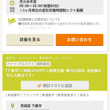
月火水木金
09：00～18：00（休憩60分）
勤務
※1ヶ月単位の変形労働時間制シフト勤務
時間
【店舗情報と応需状況について】
■関東鉄道常総線の宗道駅から徒歩わずか5分！電車通勤の方に
とっても便利な立地です！
■地域の面薬局として機能しており、近隣の様々な医療機関から
幅広い科目の処方箋を応需しています。
詳細を見る
お問い合わせ
■薬剤師が患者様との対話に集中できるよう、多くの店舗に医療
事務が配置され業務を分担しています。
【募集背景と求める人物像について】
更新日：
2026/07/17
薬剤師求人ID：
170873
■全国的に新規出店を加速させている成長企業のため、組織の未
来を担う人材を定期的に募集しています。
パート・アルバイト
調剤薬局
■充実した研修制度をご用意しておりますので、未経験からでも
【下妻市】≪時給2500円！≫勤務日数・曜日応相談、未経験の
着実に成長したいという意欲のある方。
方も大歓迎です！
■将来的に薬局長やエリアマネージャーを目指したいなど、キャ
リアアップに前向きな方、大歓迎です！
検討リストに追加
【求人情報について】
■ご自身のライフスタイルに合わせて、年収500万円（8時間勤
未経験可
ブランク可
車通勤可
教育制度あり
高収入
務）か600万円（9時間勤務）かを選択できます。
■年間休日は108日以上あり、基本的に日曜・祝日がお休みで、年
茨城県 下妻市
に1度の長期連休も取得可能です。