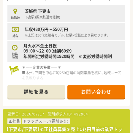
茨城県 下妻市
下妻駅 (関東鉄道常総線)
勤務地
年収480万円～550万円
※上記は30代経験者モデル、経験・役職により異なります。
給与
月火水木金土日祝
09：00～22：00（休憩60分）
勤務
年間所定労働時間1920時間 ※変形労働時間制
時間
＊ーー企業の特徴ーー＊
■本州、四国を中心に約250店舗の調剤薬局を核に、地域ニーズ
を先取りする
「ヘルスケアステーション」を目指しています！
■大手企業のため福利厚生が充実！
詳細を見る
お問い合わせ
連続休暇が取得でき、プライベートも大切にご勤務できます♪
■全国転勤が可能な方は高年収も可能です！
■研修が充実しており未経験の方でも安心です♪
■国内の優良大学院の経営学修士課程（MBA）に人材を派遣。
更新日：
2026/07/17
薬剤師求人ID：
492904
MBA取得を目指す薬剤師もいます。
正社員
ドラッグストア(調剤あり)
＊ーーこんな薬局ですーー＊
【下妻市/下妻駅】≪正社員募集≫売上1兆円目前の業界トッ
■主に面対応で、OTC販売にも携わることのできる環境です♪