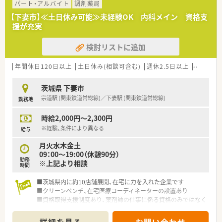
パート・アルバイト
調剤薬局
【下妻市】≪土日休み可能≫未経験OK 内科メイン 資格支
援が充実
検討リストに追加
年間休日120日以上
土日休み(相談可含む)
週休2.5日以上
週32h以
茨城県 下妻市
宗道駅 (関東鉄道常総線)／下妻駅 (関東鉄道常総線)
勤務地
時給2,000円～2,300円
※経験、条件により異なる
給与
月火水木金土
09：00～19:00（休憩90分）
勤務
※上記より相談
時間
■茨城県内に約10店舗展開、在宅に力を入れた企業です
■クリーンベンチ、在宅医療コーディネーターの設置あり
■資格取得支援制度あり、薬剤師の仕事に係る資格のみではなく
仕事や会社にプラスになる事であれば支援します