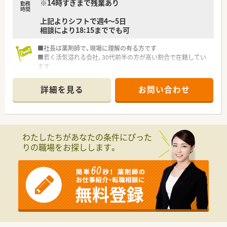
※14時すぎまで残業あり
勤務
時間
上記よりシフトで週4～5日
相談により18:15まででも可
■社長は薬剤師で、現場に理解の有る方です
■若く活気溢れる会社、30代前半の方が高い割合で在籍してい
ます
■薬局を柱として様々な事業を展開しています（託児所、健康サ
ポート薬局、飲食店も今後検討）
詳細を見る
お問い合わせ
■茨城以外への新規出店予定はなく、遠方への異動がありません
わたしたちがあなたの条件にぴった
りの職場をお探しします。