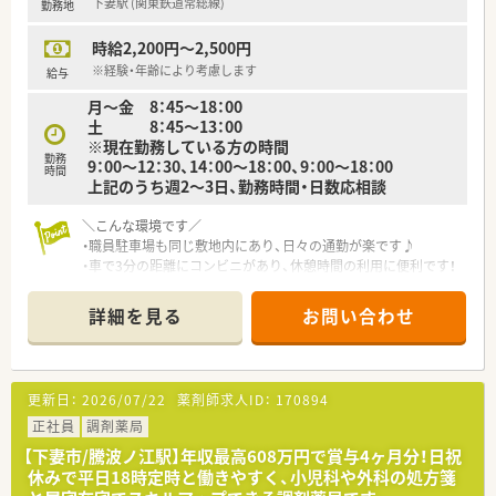
下妻駅 (関東鉄道常総線)
勤務地
■自己負担額を抑えた社宅制度や社員割引購入制度など、従業員
が安心して長く働ける福利厚生が自慢です。
時給2,200円～2,500円
【勤務実態について】
※経験・年齢により考慮します
給与
■多くの店舗が18時に閉局するため、残業時間も少なく、仕事終
月～金 8：45～18：00
わりのプライベートな時間を確保できます。
土 8：45～13：00
■有給休暇の平均取得日数は10.4日と高く、リフレッシュ休暇を
※現在勤務している方の時間
利用して連続7日間の休暇も可能です。
勤務
9：00～12：30、14：00～18：00、9：00～18：00
■全社的な応援体制が整っているため、人員が少ない店舗へ配属
時間
上記のうち週2〜3日、勤務時間・日数応相談
された場合でも安心して働くことができます。
＼こんな環境です／
・職員駐車場も同じ敷地内にあり、日々の通勤が楽です♪
・車で3分の距離にコンビニがあり、休憩時間の利用に便利です！
・長方形型の広い調剤室のため、身動きやすれ違いがしやすく快
適です
詳細を見る
お問い合わせ
・採用品目は約1300品目と非常に多く、勉強になる環境です！
・投薬は立ち投薬で投薬台は3台あり、ひとりひとりの患者様と
しっかり対話が出来ます
・和室の休憩室があり、しっかりとリラックスできます！
更新日：
2026/07/22
薬剤師求人ID：
170894
＼業務内容は／
正社員
調剤薬局
・門前の病院の外来＋施設在宅(3施設) 130名程度の対応です。
【下妻市/騰波ノ江駅】年収最高608万円で賞与4ヶ月分！日祝
・忙しい環境ではありますが、協力しあって店舗をまわしていま
休みで平日18時定時と働きやすく、小児科や外科の処方箋
す！