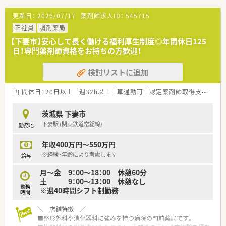
更新日：
2026/07/17
薬剤師求人ID：
545715
正社員
調剤薬局
【下妻市】安心して長く働ける福利厚生制度◎年間休日125
日！専門薬剤師資格をお持ちの方歓迎！
検討リストに追加
年間休日120日以上
週32h以上
車通勤可
認定薬剤師取得支援あり
茨城県 下妻市
下妻駅 (関東鉄道常総線)
勤務地
年収400万円～550万円
※経験・年齢により考慮します
給与
月～金 9：00～18：00 休憩60分
土 9：00～13：00 休憩なし
勤務
※週40時間シフト制勤務
時間
＼ 店舗特徴 ／
■整形外科や消化器科に強みを持つ病院の門前薬局です。