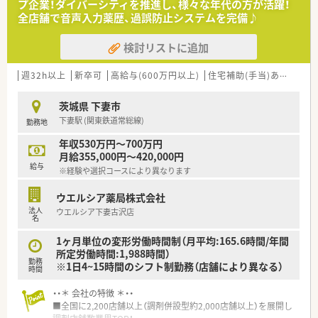
プ企業！ダイバーシティを推進し、様々な年代の方が活躍！
■ショッピングセンター内に薬局があるため、休憩時や退勤後に
全店舗で音声入力薬歴、過誤防止システムを完備♪
お買い物もできます♪
■車通勤も可能な薬局です！
検討リストに追加
＊ーースキルアップも可能♪ーー＊
■資格取得や通信教育の受講、定期購読、公開セミナーへの参加
週32h以上
新卒可
高給与(600万円以上)
住宅補助(手当)あり
認定
を応援する自己啓発支援システム完備。受講料の割引や資格取
得援助金などがあります。
茨城県 下妻市
■ヘルスケア・調剤・ビューティーケア3つのジャンルで、知識や
下妻駅 (関東鉄道常総線)
勤務地
カウンセリングスキルを磨くことが出来ます！
年収530万円～700万円
＊ーーキャリアアップ制度ーー＊
月給355,000円～420,000円
■次期経営人材候補としての入口となる「基礎編」、リーダーシ
給与
※経験や選択コースにより異なります
ップを学ぶ「中級編」、現職経営職を対象とした「上級編」まで、薬
剤師としてだけでなく一社会人として成長出来る本格的なプロ
ウエルシア薬局株式会社
グラムを用意しています！
法人
ウエルシア下妻古沢店
■社内・グループ内のさまざまな事業や新たな業種・業態などで
名
活躍を希望する人材を募る制度があります！自ら手を挙げ、自分
のキャリアを形成していくことができます♪
1ヶ月単位の変形労働時間制（月平均:165.6時間/年間
所定労働時間:1,988時間）
勤務
※1日4~15時間のシフト制勤務（店舗により異なる）
時間
・・＊ 会社の特徴 ＊・・
■全国に2,200店舗以上（調剤併設型約2,000店舗以上）を展開し