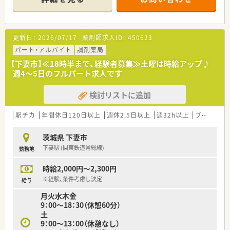
更新日：
2026/07/17
薬剤師求人ID：
450623
パート・アルバイト
調剤薬局
【下妻市】≪18時半まで、経験者募集≫土曜は時給アップ♪
週4～5日のフルパート求人です
検討リストに追加
駅チカ
年間休日120日以上
週休2.5日以上
週32h以上
ブランク可
茨城県 下妻市
下妻駅 (関東鉄道常総線)
勤務地
時給2,000円～2,300円
※経験、条件考慮し決定
給与
月火水木金
9：00～18：30（休憩60分）
土
9：00～13：00（休憩なし）