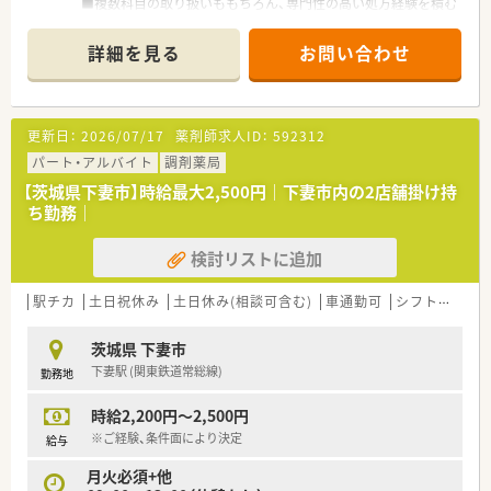
■複数科目の取り扱いももちろん、専門性の高い処方経験を積む
ことででき
スキルアップに適した環境です。
詳細を見る
お問い合わせ
■薬剤師は常時2名、1日約40～60枚/日対応しております。
周辺エリアでの店舗展開も多い為、応援体制も充実。
※配属先は面接後に最終提示となります※
更新日：
2026/07/17
薬剤師求人ID：
592312
＼ 企業の特徴 ／
■大学病院や総合病院の門前薬局を中心に、全都道府県に約600
パート・アルバイト
調剤薬局
店舗以上の調剤薬局を展開しています。
【茨城県下妻市】時給最大2,500円｜下妻市内の2店舗掛け持
(大学病院・総合病院を中心とした門前薬局への出店割合 約
ち勤務｜
63％)
■かかりつけ薬剤師の在籍店舗割合86%、在宅医療の実施実績
検討リストに追加
90%以上と
市場需要にしっかり対応していける体制のある薬局です。
■最先端の知識を学べる環境があります！
駅チカ
土日祝休み
土日休み(相談可含む)
車通勤可
シフト制
大
より一層力を入れているのが、高度薬学管理、在宅医療、健康
サポートに対する取り組み。
茨城県 下妻市
各分野に合わせた設備整備や研修制度の導入などを進め、薬剤
下妻駅 (関東鉄道常総線)
勤務地
師が成長できる環境を整えています。
また、学び、得た知識・経験を資格（外部認定・専門薬剤師資格）
時給2,200円～2,500円
取得に繋げた際には、然りと評価。
※手当（月50,000円の支給）が反映
※ご経験、条件面により決定
給与
■薬剤師としてのキャリアを積みながら、どんな夢に向かっても
月火必須+他
まっすぐに歩める道があります。