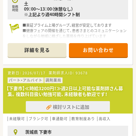
土
勤務
09：00～13：00（休憩なし）
時間
※上記より週40時間シフト制
■東証プライム上場グループ、経営が安定しております
■健康フェアの開催を通じて、患者さまとのコミュニケーション
をしながら地域に根ざした薬局を作り上げています
■薬剤師業務をバックアップするための作業の機械化、システム
化を積極的に推進しています。監査システムもピッキング・散剤
詳細を見る
お問い合わせ
共に整っている環境です！
更新日：
2026/07/17
薬剤師求人ID：
93678
パート・アルバイト
調剤薬局
【下妻市】≪時給3200円！≫週2日以上可能な薬剤師さん募
集。複数科目扱い勉強可能、未経験者も歓迎です！
検討リストに追加
未経験可
ブランク可
車通勤可
教育制度あり
高収入
茨城県 下妻市