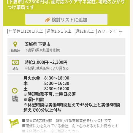
【下妻市】≪2300円可、面対応≫ケアマネ常駐、地域のかかり
つけ薬局です
検討リストに追加
年間休日120日以上
週休2.5日以上
週32h以上
Ｗワーク可
残業な
茨城県 下妻市
下妻駅 (関東鉄道常総線)
勤務地
時給2,000円～2,300円
※経験、就業条件により異なる
給与
月火水金 8：30～18：00
木 8：30～16：30
土 8：30～16：00
※時短勤務不可、土曜日必須
勤務
※曜日相談
時間
※休憩時間は実働6時間超えで45分以上と実働8時間
超えで60分以上付与
■関東に6店舗展開 調剤・介護支援業務を行う会社です
■研修に力を入れている会社 向上心のある方にお勧めです
■未経験の方も一度ご相談ください