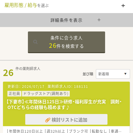
雇用形態 / 給与
を選ぶ
詳細条件を表示
条件に合う求人
26
件を
検索する
26
件の薬剤師求人
並び順
更新日：
2026/07/17
薬剤師求人ID：
188131
正社員
ドラッグストア(調剤あり)
【下妻市】≪年間休日125日≫研修・福利厚生が充実 調剤・
OTCどちらの経験も積めます♪
検討リストに追加
年間休日120日以上
週32h以上
ブランク可
転勤なし
車通勤可