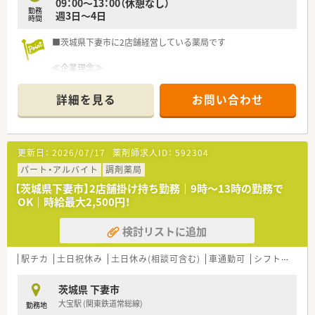
09：00～13：00（休憩なし）
調剤薬局で、在宅医療で、病院薬剤師として、管理部門として、
勤務
週3日～4日
教育担当としてなどなど…キャリアの幅も広いです。
時間
＼ 安心の福利厚生 ／
■茨城県下妻市に2店舗経営している薬局です
■定期健康診断、薬品使用料支給制度、慶弔見舞金、
インフルエンザ予防接種補助、保養施設、JTB ベネフィット福利
≪企業理念≫
厚生サービス、
目指すのは、信頼される「街のかかりつけ薬局」です。
会員制リゾート施設、白衣（通常・マタニティ用）貸与、接遇（CS）
詳細を見る
お問い合わせ
表彰制度、
お薬を受け取っていただく際の利便性だけでなく、重複投与や過
産前産後・育児休業中のフォロー資料提供、育児短時間勤務制度
去の服薬状況の確認といった専門的なアドバイスや、より良いサ
など
ービスを提供することによって、患者さまが自発的に服用を行う
■育休からの復帰者の定着率 97％と女性が長く働ける環境が
「アドヒアランスの向上」に貢献し、信頼される調剤薬局づくり
更新日：
2026/07/17
薬剤師求人ID：
592304
整っている薬局です。
に取り組んでいます。
■各種手当：通勤手当、薬剤師手当、地域手当、住宅手当、家族手
パート・アルバイト
調剤薬局
当
当薬局の従業員一人ひとりが「会社の代表である」という責任と
【茨城県下妻市】2店舗掛け持ち勤務｜9時～13時の勤務で
時間外手当、管理薬剤師手当、管理職手当など
誇りを持ち、誠意をもって、誠実、かつ迅速な対応を心がけ、常に
OK｜時給最大2,500円！
■借り上げ社宅制度もございます！（勤務コースによる）
医療サービスの向上に努めます。
検討リストに追加
＼ 充実の研修カリキュラム ／
■入社1年目の方から中途入社の方まで、永続的に成長できる教
育制度を多数あり
駅チカ
土日祝休み
土日休み(相談可含む)
車通勤可
シフト制
大
大学病院での実務研修など、医療機関と連携して学べる機会も
あり、医療人として成長ができます。
茨城県 下妻市
■新入社員集合研修、マンツーマン指導に基づくOJT 制度、e-
大宝駅 (関東鉄道常総線)
勤務地
Learning による研修システム、