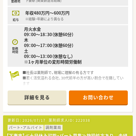
下妻駅 (関東鉄道常総線)
勤務地
年収480万円～600万円
※経験・年齢により異なる
給与
月火水金
09：00～18：30（休憩60分）
木
09：00～17：00（休憩60分）
勤務
土
時間
09：00～13：00（休憩なし）
※1ヶ月単位の変形時間労働制
■社長は薬剤師で、現場に理解の有る方です
■若く活気溢れる会社、30代前半の方が高い割合で在籍してい
ます
■薬局を柱として様々な事業を展開しています（託児所、健康サ
ポート薬局、飲食店も今後検討）
詳細を見る
お問い合わせ
■茨城以外への出店予定はなく、遠方への異動がありません
更新日：
2026/07/17
薬剤師求人ID：
222038
パート・アルバイト
調剤薬局
【下妻市】≪土日休み可能・パート募集≫施設処方あり 未経