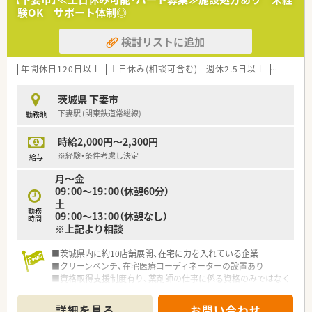
験OK サポート体制◎
検討リストに追加
年間休日120日以上
土日休み(相談可含む)
週休2.5日以上
週32h以
茨城県 下妻市
下妻駅 (関東鉄道常総線)
勤務地
時給2,000円～2,300円
※経験・条件考慮し決定
給与
月〜金
09：00〜19：00（休憩60分）
土
勤務
09：00〜13：00（休憩なし）
時間
※上記より相談
■茨城県内に約10店舗展開、在宅に力を入れている企業
■クリーンベンチ、在宅医療コーディネーターの設置あり
■資格取得支援制度有り、薬剤師の仕事に係る資格のみではなく
仕事や会社にプラスになる事を対象とします
詳細を見る
お問い合わせ