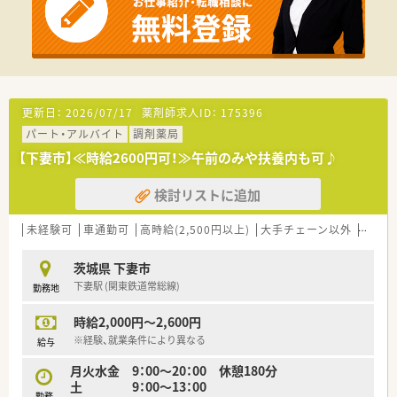
更新日：
2026/07/17
薬剤師求人ID：
175396
パート・アルバイト
調剤薬局
【下妻市】≪時給2600円可！≫午前のみや扶養内も可♪
検討リストに追加
未経験可
車通勤可
高時給(2,500円以上)
大手チェーン以外
高収入
茨城県 下妻市
下妻駅 (関東鉄道常総線)
勤務地
時給2,000円～2,600円
※経験、就業条件により異なる
給与
月火水金 9：00～20：00 休憩180分
土 9：00～13：00
勤務