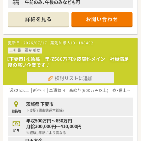
午前のみ、午後のみなども可
時間
詳細を見る
お問い合わせ
更新日：
2026/07/17
薬剤師求人ID：
188402
正社員
調剤薬局
【下妻市】≪急募 年収580万円≫皮膚科メイン 社員満足
度の高い企業です♪
検討リストに追加
週32h以上
新卒可
車通勤可
高給与(600万円以上)
寮・借上社宅あり
茨城県 下妻市
下妻駅 (関東鉄道常総線)
勤務地
年収500万円～650万円
月給300,000円～410,000円
給与
※経験、年齢により異なる
月火木金