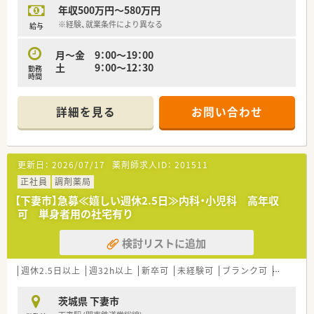
年収500万円～580万円
※経験、就業条件により異なる
給与
月～金 9：00～19：00
土 9：00～12：30
勤務
時間
詳細を見る
お問い合わせ
更新日：
2026/07/17
薬剤師求人ID：
201511
正社員
調剤薬局
【下妻市】急募≪嬉しい週休2.5日≫内科・小児科 高年収
可 単身者用の社宅有り
検討リストに追加
週休2.5日以上
週32h以上
新卒可
未経験可
ブランク可
転勤なし
茨城県 下妻市