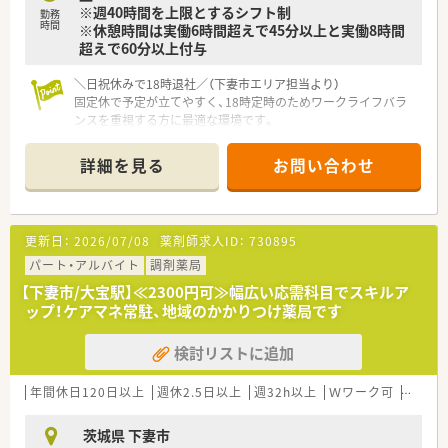
※週40時間を上限とするシフト制
うため、薬剤師としてのスキルアップに最適です。
勤務
時間
※休憩時間は実働6時間超えで45分以上と実働8時間
■外来調剤だけでなく居宅での在宅医療にも関わることができ、
超えで60分以上付与
患者様からの感謝の言葉を直接受け取れます。
■高水準な給与体系と賞与4ヶ月分という安定した待遇が、日々
の業務への高いモチベーションを維持してくれます。
＼日祝休みで18時退社／（下妻市エリア担当より）
固定休で予定が立てやすく、18時定時のためワークライフバラ
ンスを重視する方に最適な環境です。
【店舗情報と応需状況について】
詳細を見る
お問い合わせ
■大宝駅から車で10分の立地にあり、マイカー通勤を利用して
快適に通うことができます。
■1日あたり40から50枚の処方箋を応需しており、一人ひとりの
患者様に丁寧に向き合えます。
更新日：
2026/07/08
薬剤師求人ID：
730895
■内科や精神科をはじめ、循環器科や消化器科など幅広い科目の
処方箋を応需しています。
パート・アルバイト
調剤薬局
【下妻市/大宝駅】≪2300円可≫幅広い応需科目でスキルア
【法人特徴について】
ップ！ケアマネ常駐、地域のかかりつけ薬局です
■関東エリアに6店舗を展開しており、調剤業務だけでなく介護
支援事業も手掛けています。
検討リストに追加
■福祉用具の専門資格やケアマネジャーの資格を持つスタッフ
も在籍する介護に強い法人です。
■学ぶことへの支援を惜しまず、定期的なカンファレンスを実施
年間休日120日以上
週休2.5日以上
週32h以上
Ｗワーク可
残業な
して医療の質を高めています。
茨城県 下妻市
【求人情報について】