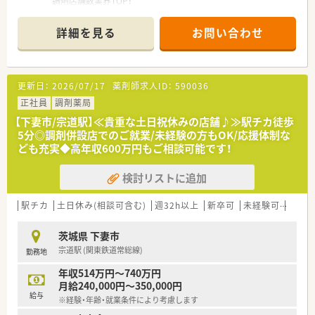
調剤店舗数業界TOP！
■店舗拡大に伴いキャリアアップできるポジションが多数あり！
頑張り次第で高給与も可能！
詳細を見る
お問い合わせ
■経験や勤務コースによりますが、経験の少ない方でも500万前
半スタートと業界TOP水準！
■職種や職域に合わせ、豊富な社内研修や外部組織と連携した研
修を用意されています
更新日：
2026/07/17
薬剤師求人ID：
590036
■薬剤師が中心の会社だからこそ活躍できるキャリアパスが多
種多様に用意されています。
正社員
調剤薬局
■店舗拡大に伴い、エリアマネジャーや営業部長等のマネジメン
【下妻市/宗道駅】≪貴重な土日祝休みの店舗♪≫駅チカ徒歩
トのポジションも増えます。
5分◎調剤併設店でのご就業/未経験の方もOK/応援体制な
■在宅や教育等の専門性を活かせるスペシャリストを目指すこ
ども充実◆高年収600万円もご相談可能です！
とも可能です。
■その他にも、管理部門や商品部門等の本社スタッフなど活動領
検討リストに追加
域は多種多様です。
■在宅実施店舗は年々増加しており、在宅医療へもしっかりと関
わる事ができます。
駅チカ
土日休み(相談可含む)
週32h以上
新卒可
未経験可
車通
■育児休暇は3歳まで取得が可能で、時短制度は小学5年生まで
時短勤務ができるよう変更予定です。
茨城県 下妻市
■年間休日が120日とワークライフバランスが整っています
宗道駅 (関東鉄道常総線)
勤務地
■日用品から常備薬まで、従業員割引制度など嬉しいメリットも
たくさんあります！
年収514万円～740万円
月給240,000円～350,000円
給与
※経験・年齢・就業条件により考慮します