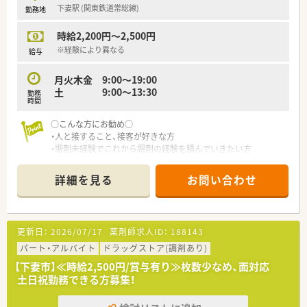
下妻駅 (関東鉄道常総線)
勤務地
＜お得な準社員制度あり！＞
■週32時間以上勤務出来る場合に適用可能となり、年収は正社
時給2,200円～2,500円
員の8割換算となります。
■賞与も年2回支給があり、正社員と同等の待遇ながら、週休3日
※経験により異なる
給与
という働き方を実現可能です。
■パートから準社員、準社員から正社員などライフスタイルに合
月火木金 9:00～19:00
わせて働き方を調整できます。
土 9:00～13:30
勤務
時間
＜こんな店舗です＞
■皮膚科のクリニックをうけており、処方箋枚数は毎日150～
○こんな方にお勧め○
200枚と多め、スピード感も求められる環境です
・人と接すること、接客が好きな方
・調剤未経験でこれから調剤の経験を積んでいきたい方
詳細を見る
お問い合わせ
更新日：
2026/07/17
薬剤師求人ID：
188143
パート・アルバイト
ドラッグストア(調剤あり)
【下妻市】≪時給2,500円/賞与有り≫枚数少なめ、面対応
土日祝勤務できる方募集！