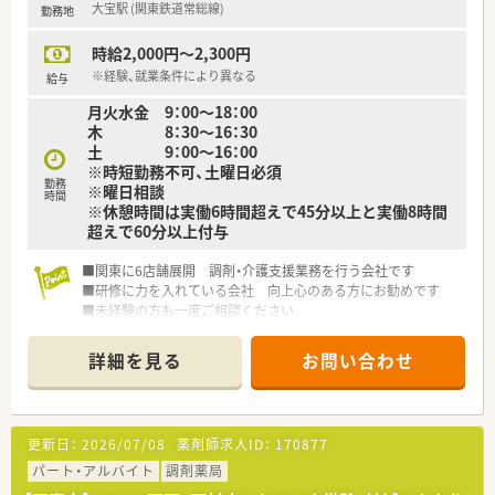
大宝駅 (関東鉄道常総線)
勤務地
■給与は経験や年齢を考慮して決定され、年収448万円から最高
608万円まで目指せます。
時給2,000円～2,300円
■昇給は年1回あり、賞与は6月と12月の年2回で計4ヶ月分が支
給される手厚い待遇です。
※経験、就業条件により異なる
給与
■木曜日と日曜日および祝日が固定の定休日となっており、予定
月火水金 9：00～18：00
が立てやすいシフト体系です。
木 8：30～16：30
土 9：00～16：00
【やりがい/おすすめポイント】
※時短勤務不可、土曜日必須
■充実した教育制度と研修補助があり、学び続けたいという薬剤
勤務
※曜日相談
師の向上心を満たしてくれます。
時間
※休憩時間は実働6時間超えで45分以上と実働8時間
■外来調剤だけでなく居宅在宅にも関わることができ、患者様か
超えで60分以上付与
らの感謝を直接感じられます。
■高水準な給与体系と賞与4ヶ月分という安定した待遇が、日々
■関東に6店舗展開 調剤・介護支援業務を行う会社です
の業務へのモチベーションを高めます。
■研修に力を入れている会社 向上心のある方にお勧めです
■未経験の方も一度ご相談ください
詳細を見る
お問い合わせ
更新日：
2026/07/08
薬剤師求人ID：
170877
パート・アルバイト
調剤薬局