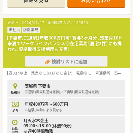
詳細を見る
お問い合わせ
更新日：
2026/07/17
薬剤師求人ID：
180580
正社員
調剤薬局
【下妻市/宗道駅】年収600万円可！賞与3ヶ月分、残業月10H
未満でワークライフバランス◎在宅業務（居宅2件）にも携
われ、資格取得支援制度も充実！
検討リストに追加
週32h以上
残業なし(ほぼなし含む)
転勤なし
車通勤可
高給与(600万円以上)
茨城県 下妻市
宗道駅 (関東鉄道常総線)／下妻駅 (関東鉄道常総線)
勤務地
年収400万円～600万円
※経験、年齢により異なる
給与
月火水木金土
09：00～18：00（休憩90分）
勤務
※週40時間勤務
時間