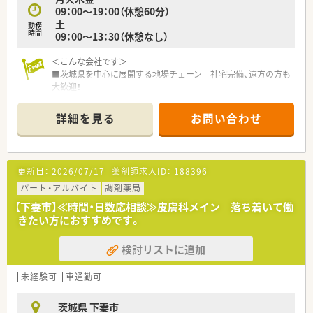
09：00～19：00（休憩60分）
土
勤務
時間
09：00～13：30（休憩なし）
＜こんな会社です＞
■茨城県を中心に展開する地場チェーン 社宅完備、遠方の方も
大歓迎！
■勉強会を開催し、薬剤師同士で切磋琢磨しあいスキルアップし
ています。また、調剤経験のない方も、集合研修、OJTを通して基
詳細を見る
お問い合わせ
礎から学べます。家庭的な環境のなかで経験豊かなスタッフが
親身になって指導します。
■医師、訪問看護師、施設スタッフやケアマネージャーと連携
し、患者さまのご自宅や各種高齢者施設を訪問、お薬をお届け
更新日：
2026/07/17
薬剤師求人ID：
188396
し、薬剤管理、お薬に関するご説明やご相談に応じています
パート・アルバイト
調剤薬局
＜キャリアップについて＞
【下妻市】≪時間・日数応相談≫皮膚科メイン 落ち着いて働
■ステップは管理薬剤師→薬局長（エリアマネージャー）→エリ
きたい方におすすめです。
ア長→事業部長となります
■薬局長の仕事内容は店舗マネージメント全般（売上、利益の管
検討リストに追加
理、部下の育成、評価）などを担います。
■エリア長の仕事内容は、会社の経営への参加・自エリアの薬局
長の育成、評価・各薬局を巡回しての指導など多岐にわたり、門
未経験可
車通勤可
前ドクターとのコミュニケーションは役員を中心に行い、エリア
長、薬局長が補佐します。
茨城県 下妻市