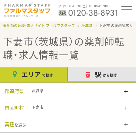
平日9：30-19：00 土日10：00-19：00
薬剤師の転職・求人サイト ファルマスタッフ
茨城県
下妻市
下妻市（茨城県）
の薬剤師転
職・求人情報一覧
エリア
駅
で探す
から探す
都道府県
茨城県
市区町村
下妻市
業種
を選ぶ