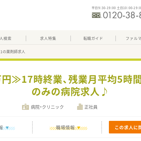
平日9：30-19：00 土日10：00-19：
人検索
求人特集
転職ガイド
ファル
131の薬剤師求人
0万円≫17時終業、残業月平均5時
のみの病院求人♪
病院・クリニック
正社員
報
職場情報
この求人に