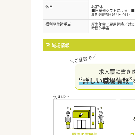
休日
4週7休
■日祝他シフトによる ■有
夏期休暇5日（6月～9月）
福利厚生諸手当
厚生年金／雇用保険／労災
時間外手当
職場情報
求人票に書き
“詳しい職場情報”
職場の雰囲気
ワ