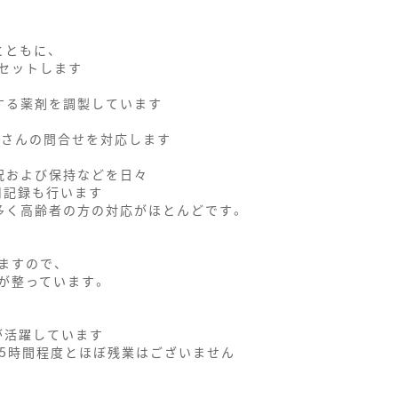
とともに、
セットします
する薬剤を調製しています
くさんの問合せを対応します
況および保持などを日々
用記録も行います
多く高齢者の方の対応がほとんどです。
ますので、
が整っています。
が活躍しています
月で5時間程度とほぼ残業はございません