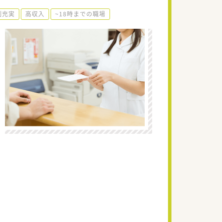
制充実
高収入
~18時までの職場