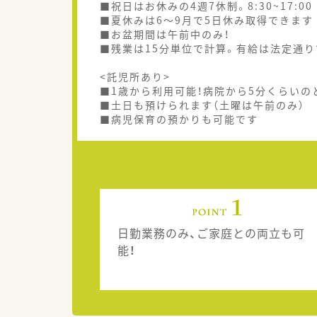
■祝日はお休みの4週7休制。8:30~17:00
■夏休みは6～9月で5日休み取得できます
■お盆期間は午前中のみ！
■残業は15分単位で計算。有給は法定通り
<託児所あり>
■1歳から利用可能！病院から5分くらいの
■土日も預けられます（土曜は午前のみ）
■病児保育の預かりも可能です
日勤業務のみ、ご家庭との両立も可
能！