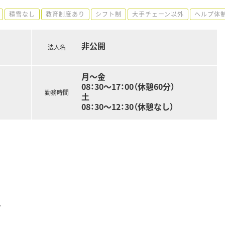
積雪なし
教育制度あり
シフト制
大手チェーン以外
ヘルプ体
非公開
法人名
月～金
08：30～17：00（休憩60分）
勤務時間
土
08：30～12：30（休憩なし）
分
、