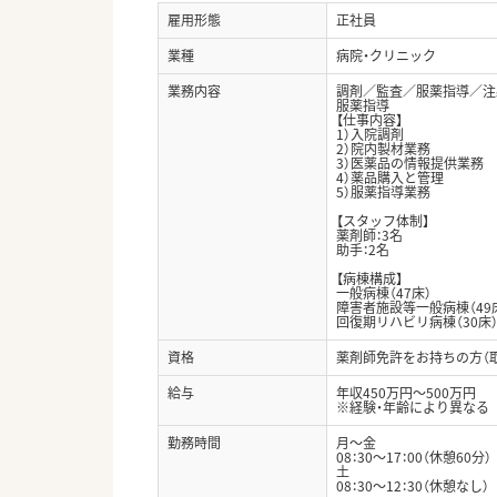
雇用形態
正社員
業種
病院・クリニック
業務内容
調剤／監査／服薬指導／注
服薬指導
【仕事内容】
1）入院調剤
2）院内製材業務
3）医薬品の情報提供業務
4）薬品購入と管理
5）服薬指導業務
【スタッフ体制】
薬剤師：3名
助手：2名
【病棟構成】
一般病棟（47床）
障害者施設等一般病棟（49
回復期リハビリ病棟（30床
資格
薬剤師免許をお持ちの方（
給与
年収450万円～500万円
※経験・年齢により異なる
勤務時間
月～金
08：30～17：00（休憩60分）
土
08：30～12：30（休憩なし）