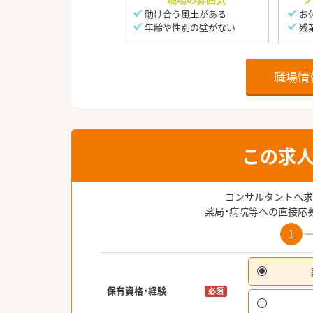
助け合う風土がある
お
年齢や性別の壁がない
残
職場情
この求
コンサルタントへ求
薬局・病院等への直接応
1
保有資格・経験
必須