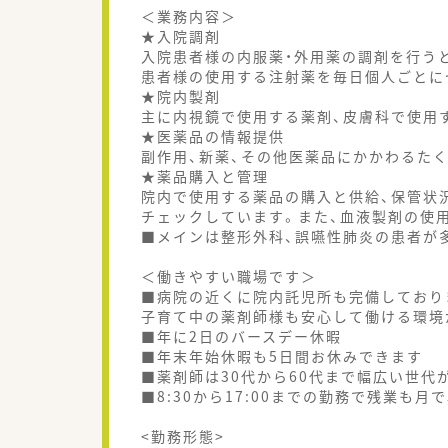
＜業務内容＞
★入院調剤
入院患者様の内服薬・外用薬の調剤を行う
患者様の使用する注射薬を毎日個人ごとに
★院内製剤
主に内視鏡で使用する薬剤、皮膚科で使用
★医薬品の情報提供
副作用、新薬、その他医薬品にかかわるた
★薬品購入と管理
院内で使用する薬品の購入と供給、保管状
チェックしています。また、血液製剤の使
■メインは整形外科、誤嚥性肺炎の患者が
＜働きやすい職場です＞
■病院の近くに院内託児所も完備しており
子育て中の薬剤師様も安心して働ける環境
■年に2日のバースデー休暇
■年末年始休暇も5日間お休みできます
■薬剤師は30代から60代まで幅広い世代
■8:30から17:00までの勤務で残業も
<勤務形態>