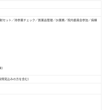
射セット／持参薬チェック／医薬品管理／DI業務／院内委員会参加／病棟
床）
）
取得見込みの方を含む）