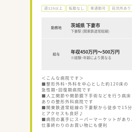
週32h以上
転勤なし
車通勤可
託児所あり
茨城県 下妻市
勤務地
下妻駅 (関東鉄道常総線)
年収450万円～500万円
給与
※経験・年齢により異なる
＜こんな病院です＞
■整形外科・外科を中心とした約120床の
急性期・回復期病院です
■人工関節や関節鏡下手術などを行う病床
ありの整形外科病院です
■関東鉄道常総線の下妻駅から徒歩で15
とアクセスも良好♪
■病院の裏手にスーパーマーケットがあり
仕事終わりのお買い物にも便利