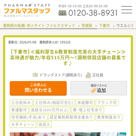
平日9：30-19：00 土日10：00-19：00
薬剤師の転職・求人サイト ファルマスタッフ
茨城県
下妻市
ウエルシア
更新日：
2026/07/08
薬剤師求人ID：
195325
【下妻市】≪福利厚生&教育制度充実の大手チェーン≫
高待遇が魅力/年収515万円～！調剤併設店舗の募集で
す♪
ドラッグストア(調剤あり)
正社員
この求人に
検討リストに
問い合わせる
追加
土日祝休み
土日休み(相談可含む)
未経験可
ブランク可
車通勤可
高給与(600万円以上)
寮・借上社宅あり
住宅補助(手当)あり
認定薬剤師取得支援あり
教育制度あり
大手チェーン
高収入