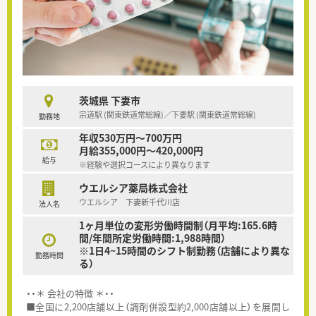
茨城県 下妻市
宗道駅 (関東鉄道常総線)／下妻駅 (関東鉄道常総線)
勤務地
年収530万円～700万円
月給355,000円～420,000円
給与
※経験や選択コースにより異なります
ウエルシア薬局株式会社
ウエルシア 下妻新千代川店
法人名
1ヶ月単位の変形労働時間制（月平均:165.6時
間/年間所定労働時間:1,988時間）
※1日4~15時間のシフト制勤務（店舗により異な
勤務時間
る）
・・＊ 会社の特徴 ＊・・
■全国に2,200店舗以上（調剤併設型約2,000店舗以上）を展開し