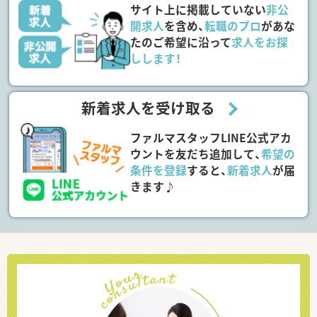
サイト上に掲載していない
非公
開求人
を含め、
転職のプロ
があな
たのご希望に沿って
求人をお探
しします！
新着求人を受け取る
ファルマスタッフLINE公式アカ
ウントを友だち追加して、
希望の
条件を登録
すると、
新着求人
が届
きます♪