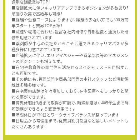
調剤店舗数業界TOP！
■店舗拡大に伴いキャリアアップできるポジションが多数あり！
頑張り次第で高給与も可能！
■経験や勤務コースによりますが、経験の少ない方でも500万前
半スタートと業界TOP水準！
■職種や職域に合わせ、豊富な社内研修や外部組織と連携した研
修を用意されています
■薬剤師が中心の会社だからこそ活躍できるキャリアパスが多
種多様に用意されています。
■店舗拡大に伴い、エリアマネジャーや営業部長等のマネジメン
トのポジションも増えます。
■在宅や教育等の専門性を活かせるスペシャリストを目指すこ
とも可能です。
■その他にも、管理部門や商品部門等の本社スタッフなど活動領
域は多種多様です。
■在宅実施店舗は年々増加しており、在宅医療へもしっかりと関
わる事ができます。
■育児休暇は3歳まで取得が可能で、時短制度は小学5年生まで時
短勤務ができるよう変更予定です。
■年間休日が120日とワークライフバランスが整っています
■日用品から常備薬まで、従業員割引制度など嬉しいメリットも
たくさんあります！