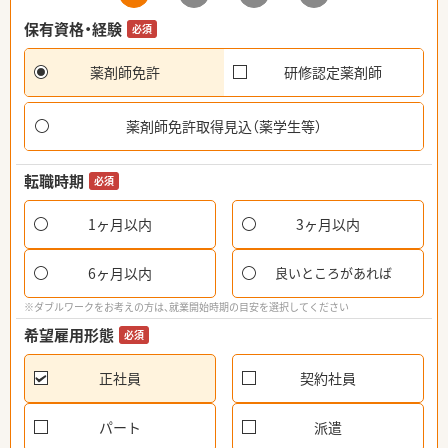
保有資格・経験
必須
薬剤師免許
研修認定薬剤師
薬剤師免許取得見込（薬学生等）
転職時期
必須
1ヶ月以内
3ヶ月以内
6ヶ月以内
良いところがあれば
※ダブルワークをお考えの方は、就業開始時期の目安を選択してください
希望雇用形態
必須
正社員
契約社員
パート
派遣