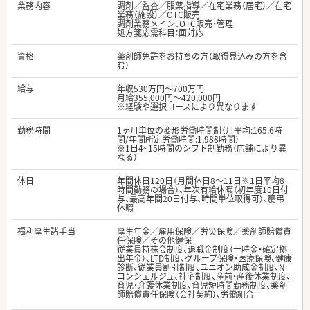
業務内容
調剤／監査／服薬指導／在宅業務（居宅）／在宅
業務（施設）／OTC販売
調剤業務メイン、OTC販売・管理
処方箋応需科目：面対応
資格
薬剤師免許をお持ちの方（取得見込みの方を含
む）
給与
年収530万円～700万円
月給355,000円～420,000円
※経験や選択コースにより異なります
勤務時間
1ヶ月単位の変形労働時間制（月平均:165.6時
間/年間所定労働時間:1,988時間）
※1日4~15時間のシフト制勤務（店舗により異
なる）
休日
年間休日120日（月間休日8～11日※1日平均8
時間勤務の場合）、年次有給休暇（初年度10日付
与、最高年間20日付与、時間単位取得可）、慶弔
休暇
福利厚生諸手当
厚生年金／雇用保険／労災保険／薬剤師賠償責
任保険／その他健保
従業員持株会制度、退職金制度（一時金・確定拠
出年金）、LTD制度、グループ保険・医療保険、健康
診断、従業員割引制度、ユニオン助成金制度、N-
コンシェルジュ、社宅制度、産前・産後休業制度、
育児・介護休業制度、育児短時間勤務制度、薬剤
師賠償責任保険（会社契約）、労働組合