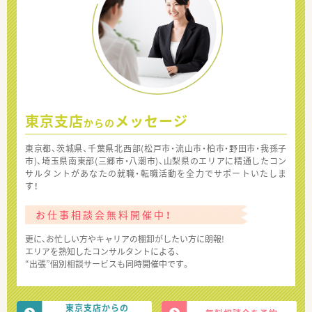
東京支店
メッセージ
からの
東京都、茨城県、千葉県北西部(松戸市・流山市・柏市・野田市・我孫子
市)、埼玉県南東部(三郷市・八潮市)、山梨県のエリアに精通したコン
サルタントがあなたの就職・転職活動を全力でサポートいたしま
す！
お仕事相談会無料開催中！
更に、お忙しい方やキャリアの棚卸がしたい方に朗報!
エリアを熟知したコンサルタントによる、
“出張”個別相談サービスも同時開催中です。
東京支店からの