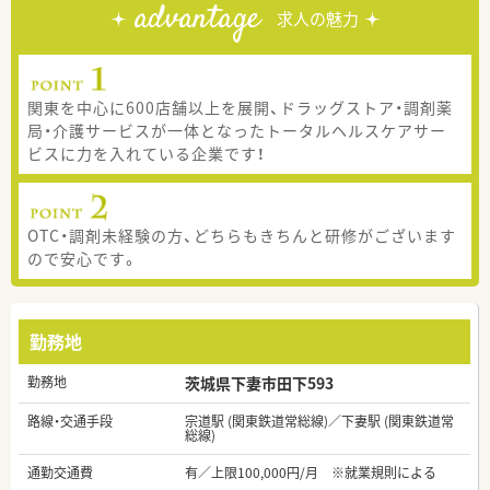
advantage
求人の魅力
関東を中心に600店舗以上を展開、ドラッグストア・調剤薬
局・介護サービスが一体となったトータルヘルスケアサー
ビスに力を入れている企業です！
OTC・調剤未経験の方、どちらもきちんと研修がございます
ので安心です。
勤務地
勤務地
茨城県下妻市田下593
路線・交通手段
宗道駅 (関東鉄道常総線)／下妻駅 (関東鉄道常
総線)
通勤交通費
有／上限100,000円/月 ※就業規則による