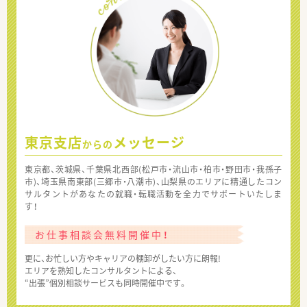
東京支店
メッセージ
からの
東京都、茨城県、千葉県北西部(松戸市・流山市・柏市・野田市・我孫子
市)、埼玉県南東部(三郷市・八潮市)、山梨県のエリアに精通したコン
サルタントがあなたの就職・転職活動を全力でサポートいたしま
す！
お仕事相談会無料開催中！
更に、お忙しい方やキャリアの棚卸がしたい方に朗報!
エリアを熟知したコンサルタントによる、
“出張”個別相談サービスも同時開催中です。