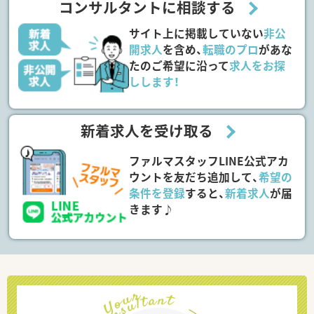
コンサルタントに相談する
サイト上に掲載していない
非公
開求人
を含め、
転職のプロ
があな
たのご希望に沿って
求人をお探
しします！
新着求人を受け取る
ファルマスタッフLINE公式アカ
ウントを友だち追加して、
希望の
条件を登録
すると、
新着求人
が届
きます♪