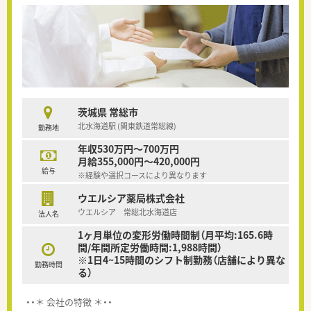
茨城県 常総市
北水海道駅 (関東鉄道常総線)
勤務地
年収530万円～700万円
月給355,000円～420,000円
給与
※経験や選択コースにより異なります
ウエルシア薬局株式会社
ウエルシア 常総北水海道店
法人名
1ヶ月単位の変形労働時間制（月平均:165.6時
間/年間所定労働時間:1,988時間）
※1日4~15時間のシフト制勤務（店舗により異な
勤務時間
る）
・・＊ 会社の特徴 ＊・・