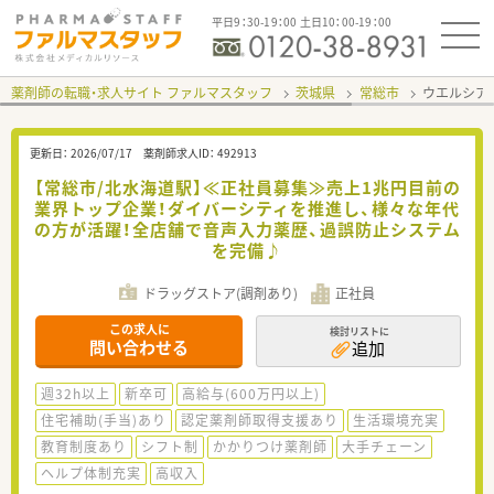
平日9：30-19：00 土日10：00-19：00
薬剤師の転職・求人サイト ファルマスタッフ
茨城県
常総市
ウエルシア
更新日：
2026/07/17
薬剤師求人ID：
492913
【常総市/北水海道駅】≪正社員募集≫売上1兆円目前の
業界トップ企業！ダイバーシティを推進し、様々な年代
の方が活躍！全店舗で音声入力薬歴、過誤防止システム
を完備♪
ドラッグストア(調剤あり)
正社員
この求人に
検討リストに
問い合わせる
追加
週32h以上
新卒可
高給与(600万円以上)
住宅補助(手当)あり
認定薬剤師取得支援あり
生活環境充実
教育制度あり
シフト制
かかりつけ薬剤師
大手チェーン
ヘルプ体制充実
高収入