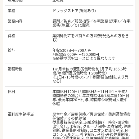
雇用形態
正社員
業種
ドラッグストア(調剤あり)
業務内容
調剤／監査／服薬指導／在宅業務（居宅）／在宅
業務（施設）／OTC販売
資格
薬剤師免許をお持ちの方（取得見込みの方を含
む）
給与
年収530万円～700万円
月給355,000円～420,000円
※経験や選択コースにより異なります
勤務時間
1ヶ月単位の変形労働時間制（月平均:165.6時
間/年間所定労働時間:1,988時間）
※1日4~15時間のシフト制勤務（店舗により異
なる）
休日
年間休日120日（月間休日8～11日※1日平均8
時間勤務の場合）、年次有給休暇（初年度10日付
与、最高年間20日付与、時間単位取得可）、慶弔
休暇
福利厚生諸手当
厚生年金／雇用保険／労災保険／薬剤師賠償責
任保険／その他健保
従業員持株会制度、退職金制度（一時金・確定拠
出年金）、LTD制度、グループ保険・医療保険、健康
診断、従業員割引制度、ユニオン助成金制度、N-
コンシェルジュ、社宅制度、産前・産後休業制度、
育児・介護休業制度、育児短時間勤務制度、薬剤