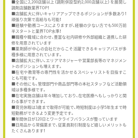
■全国に2,200店舗以上（調剤併設型約2,000店舗以上）を展開し
調剤店舗数業界TOP！
■店舗拡大に伴いキャリアアップできるポジションが多数あり！
頑張り次第で高給与も可能！
■経験や勤務コースによりますが、経験の少ない方でも500万前
半スタートと業界TOP水準！
■職種や職域に合わせ、豊富な社内研修や外部組織と連携した研
修を用意されています
■薬剤師が中心の会社だからこそ活躍できるキャリアパスが多
種多様に用意されています。
■店舗拡大に伴い、エリアマネジャーや営業部長等のマネジメン
トのポジションも増えます。
■在宅や教育等の専門性を活かせるスペシャリストを目指すこ
とも可能です。
■その他にも、管理部門や商品部門等の本社スタッフなど活動領
域は多種多様です。
■在宅実施店舗は年々増加しており、在宅医療へもしっかりと関
わる事ができます。
■育児休暇は3歳まで取得が可能で、時短制度は小学5年生まで時
短勤務ができるよう変更予定です。
■年間休日が120日とワークライフバランスが整っています
■日用品から常備薬まで、従業員割引制度など嬉しいメリットも
たくさんあります！