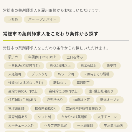
常総市の薬剤師求人を雇用形態からお探しいただけます。
正社員
パート・アルバイト
常総市の薬剤師求人をこだわり条件から探す
常総市の薬剤師求人をこだわり条件からお探しいただけます。
駅チカ
年間休日120日以上
土日祝休み
土日休み(相談可含む)
週休2.5日以上
週32h以上
新卒可
未経験可
ブランク可
Ｗワーク可
~18時までの職場
残業なし(ほぼなし含む)
転勤なし
車通勤可
高給与(600万円以上)
高時給(2,500円以上)
寮・借上社宅あり
住宅補助(手当)あり
託児所あり
60歳以上可
新規オープン
管理薬剤師
扶養内勤務OK
認定薬剤師取得支援あり
教育制度あり
シフト制
かかりつけ薬剤師
大手チェーン
大手チェーン以外
ヘルプ体制充実
一人薬剤師
生活環境充実