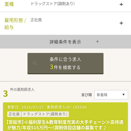
業種
ドラッグストア(調剤あり)
雇用形態 /
正社員
給与
詳細条件を表示
条件に合う求人
3
件を
検索する
3
件の薬剤師求人
並び順
更新日：
2026/07/17
薬剤師求人ID：
195590
正社員
ドラッグストア(調剤あり)
【常総市】≪福利厚生&教育制度充実の大手チェーン≫高待遇
が魅力/年収515万円～！調剤併設店舗の募集です♪