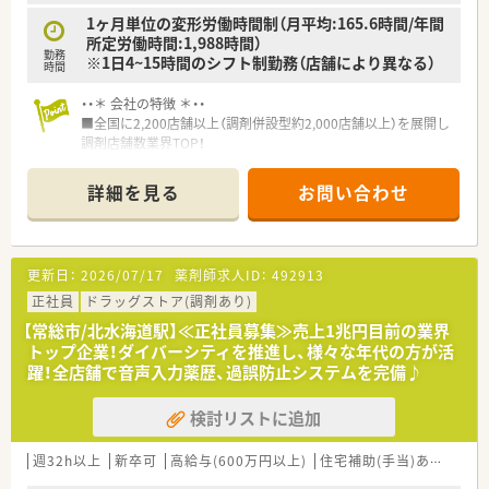
1ヶ月単位の変形労働時間制（月平均:165.6時間/年間
所定労働時間:1,988時間）
勤務
※1日4~15時間のシフト制勤務（店舗により異なる）
時間
・・＊ 会社の特徴 ＊・・
■全国に2,200店舗以上（調剤併設型約2,000店舗以上）を展開し
調剤店舗数業界TOP！
■店舗拡大に伴いキャリアアップできるポジションが多数あり！
頑張り次第で高給与も可能！
詳細を見る
お問い合わせ
■経験や勤務コースによりますが、経験の少ない方でも500万前
半スタートと業界TOP水準！
■職種や職域に合わせ、豊富な社内研修や外部組織と連携した研
修を用意されています
更新日：
2026/07/17
薬剤師求人ID：
492913
■薬剤師が中心の会社だからこそ活躍できるキャリアパスが多
種多様に用意されています。
正社員
ドラッグストア(調剤あり)
■店舗拡大に伴い、エリアマネジャーや営業部長等のマネジメン
【常総市/北水海道駅】≪正社員募集≫売上1兆円目前の業界
トのポジションも増えます。
トップ企業！ダイバーシティを推進し、様々な年代の方が活
■在宅や教育等の専門性を活かせるスペシャリストを目指すこ
躍！全店舗で音声入力薬歴、過誤防止システムを完備♪
とも可能です。
■その他にも、管理部門や商品部門等の本社スタッフなど活動領
検討リストに追加
域は多種多様です。
■在宅実施店舗は年々増加しており、在宅医療へもしっかりと関
わる事ができます。
週32h以上
新卒可
高給与(600万円以上)
住宅補助(手当)あり
認定
■育児休暇は3歳まで取得が可能で、時短制度は小学5年生まで