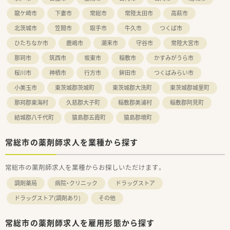
龍ケ崎市
下妻市
常総市
常陸太田市
高萩市
北茨城市
笠間市
取手市
牛久市
つくば市
ひたちなか市
鹿嶋市
潮来市
守谷市
常陸大宮市
那珂市
筑西市
坂東市
稲敷市
かすみがうら市
桜川市
神栖市
行方市
鉾田市
つくばみらい市
小美玉市
東茨城郡茨城町
東茨城郡大洗町
東茨城郡城里町
那珂郡東海村
久慈郡大子町
稲敷郡美浦村
稲敷郡阿見町
結城郡八千代町
猿島郡五霞町
猿島郡境町
常総市の薬剤師求人を業種から探す
常総市の薬剤師求人を業種からお探しいただけます。
調剤薬局
病院・クリニック
ドラッグストア
ドラッグストア(調剤あり)
その他
常総市の薬剤師求人を雇用形態から探す