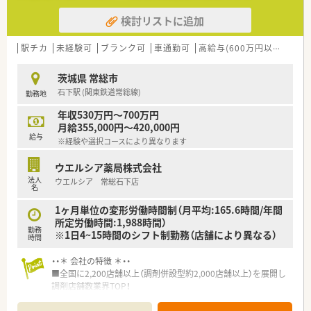
検討リストに追加
駅チカ
未経験可
ブランク可
車通勤可
高給与(600万円以上)
寮・
茨城県 常総市
石下駅 (関東鉄道常総線)
勤務地
年収530万円～700万円
月給355,000円～420,000円
給与
※経験や選択コースにより異なります
ウエルシア薬局株式会社
法人
ウエルシア 常総石下店
名
1ヶ月単位の変形労働時間制（月平均:165.6時間/年間
所定労働時間:1,988時間）
勤務
※1日4~15時間のシフト制勤務（店舗により異なる）
時間
・・＊ 会社の特徴 ＊・・
■全国に2,200店舗以上（調剤併設型約2,000店舗以上）を展開し
調剤店舗数業界TOP！
■店舗拡大に伴いキャリアアップできるポジションが多数あり！