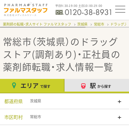
平日9：30-19：00 土日10：00-19：00
薬剤師の転職・求人サイト ファルマスタッフ
茨城県
常総市
ドラッグスト
常総市（茨城県）のドラッグ
ストア(調剤あり)・正社員
の
薬剤師転職・求人情報一覧
エリア
駅
で探す
から探す
都道府県
茨城県
市区町村
常総市