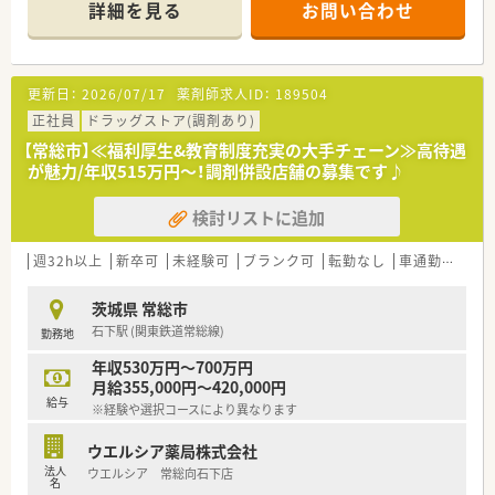
頑張り次第で高給与も可能！
詳細を見る
お問い合わせ
■経験や勤務コースによりますが、経験の少ない方でも500万前
半スタートと業界TOP水準！
■職種や職域に合わせ、豊富な社内研修や外部組織と連携した研
修を用意されています
更新日：
2026/07/17
薬剤師求人ID：
189504
■薬剤師が中心の会社だからこそ活躍できるキャリアパスが多
種多様に用意されています。
正社員
ドラッグストア(調剤あり)
■店舗拡大に伴い、エリアマネジャーや営業部長等のマネジメン
【常総市】≪福利厚生&教育制度充実の大手チェーン≫高待遇
トのポジションも増えます。
が魅力/年収515万円～！調剤併設店舗の募集です♪
■在宅や教育等の専門性を活かせるスペシャリストを目指すこ
とも可能です。
検討リストに追加
■その他にも、管理部門や商品部門等の本社スタッフなど活動領
域は多種多様です。
■在宅実施店舗は年々増加しており、在宅医療へもしっかりと関
週32h以上
新卒可
未経験可
ブランク可
転勤なし
車通勤可
高給
わる事ができます。
■育児休暇は3歳まで取得が可能で、時短制度は小学5年生まで
茨城県 常総市
時短勤務ができるよう変更予定です。
石下駅 (関東鉄道常総線)
勤務地
■年間休日が120日とワークライフバランスが整っています
■日用品から常備薬まで、従業員割引制度など嬉しいメリットも
年収530万円～700万円
たくさんあります！
月給355,000円～420,000円
給与
※経験や選択コースにより異なります
ウエルシア薬局株式会社
法人
ウエルシア 常総向石下店
名