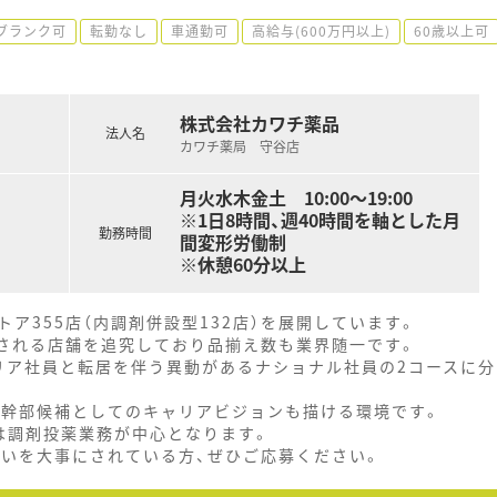
ブランク可
転勤なし
車通勤可
高給与(600万円以上)
60歳以上可
株式会社カワチ薬品
法人名
カワチ薬局 守谷店
月火水木金土 10:00～19:00
※1日8時間、週40時間を軸とした月
勤務時間
間変形労働制
※休憩60分以上
ア355店（内調剤併設型132店）を展開しています。
とされる店舗を追究しており品揃え数も業界随一です。
リア社員と転居を伴う異動があるナショナル社員の2コースに分
、幹部候補としてのキャリアビジョンも描ける環境です。
は調剤投薬業務が中心となります。
思いを大事にされている方、ぜひご応募ください。