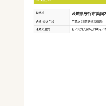
茨城県守谷市美園2-
勤務地
路線・交通手段
戸頭駅 (関東鉄道常総線)
通勤交通費
有／実費支給（社内規定に