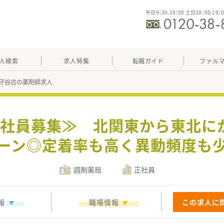
平日9：30-19：00 土日10：00-19：
人検索
求人特集
転職ガイド
ファル
守谷店の薬剤師求人
≪正社員募集≫ 北関東から東北に
ーン◎定着率も高く異動頻度も
調剤薬局
正社員
報
職場情報
この求人に