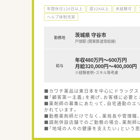
年間休日120日以上
週32h以上
未経験可
ヘルプ体制充実
茨城県 守谷市
勤務地
戸頭駅 (関東鉄道常総線)
年収480万円～600万円
月給320,000円～400,000円
給与
※経験者例・スキル等考慮
■カワチ薬品は東日本を中心にドラッグスト
■「顧客第一主義」を掲げ、お客様に必要
■薬剤師の募集にあたって、自宅通勤のエ
かれています。
■勤務薬剤師だけでなく、薬局長や管理職
■調剤併設店舗でのご勤務の場合、薬剤師
■「地域の人々の健康を支えたい」という