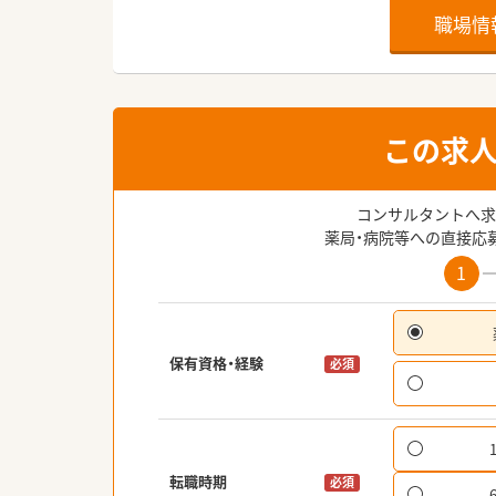
職場情
この求
コンサルタントへ求
薬局・病院等への直接応
1
保有資格・経験
必須
転職時期
必須