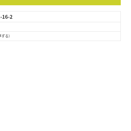
16-2
準ずる）