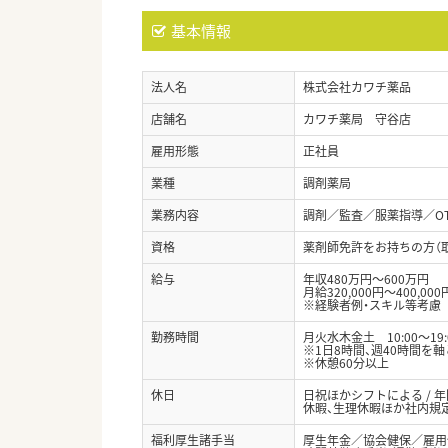
基本情報
法人名
株式会社カワチ薬品
店舗名
カワチ薬局 守谷店
雇用形態
正社員
業種
調剤薬局
業務内容
調剤／監査／服薬指導／O
資格
薬剤師免許をお持ちの方（
給与
年収480万円～600万円
月給320,000円～400,000
※経験者例・スキル等考慮
勤務時間
月火水木金土 10:00～19:
※1日8時間、週40時間を
※休憩60分以上
休日
日祝ほかシフトによる / 
休暇、生理休暇ほか社内規
福利厚生諸手当
厚生年金／協会健保／雇用