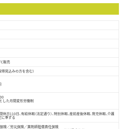
TC販売
取得見込みの方を含む）
円
00
軸とした月間変形労働制
年間休日110日、有給休暇（法定通り）、特別休暇、産前産後休暇、育児休暇、介護
定に準ずる
保険／労災保険／薬剤師賠償責任保険