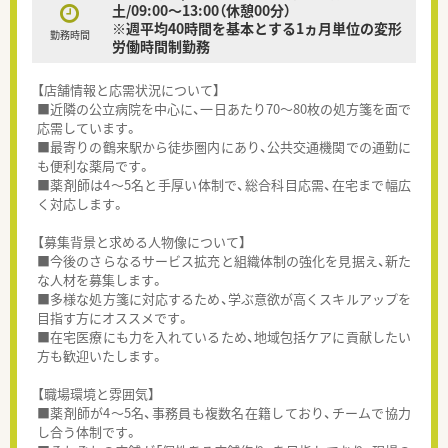
土/09:00～13:00（休憩00分）
※週平均40時間を基本とする1ヵ月単位の変形
勤務時間
労働時間制勤務
【店舗情報と応需状況について】
■近隣の公立病院を中心に、一日あたり70～80枚の処方箋を面で
応需しています。
■最寄りの鶴来駅から徒歩圏内にあり、公共交通機関での通勤に
も便利な薬局です。
■薬剤師は4～5名と手厚い体制で、総合科目応需、在宅まで幅広
く対応します。
【募集背景と求める人物像について】
■今後のさらなるサービス拡充と組織体制の強化を見据え、新た
な人材を募集します。
■多様な処方箋に対応するため、学ぶ意欲が高くスキルアップを
目指す方にオススメです。
■在宅医療にも力を入れているため、地域包括ケアに貢献したい
方も歓迎いたします。
【職場環境と雰囲気】
■薬剤師が4～5名、事務員も複数名在籍しており、チームで協力
し合う体制です。