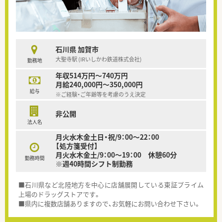
石川県 加賀市
大聖寺駅 (IRいしかわ鉄道株式会社)
勤務地
年収514万円～740万円
月給240,000円～350,000円
給与
※ご経験・ご年齢等を考慮のうえ決定
非公開
法人名
月火水木金土日・祝/9：00～22：00
【処方箋受付】
月火水木金土/9：00～19：00 休憩60分
勤務時間
※週40時間シフト制勤務
■石川県など北陸地方を中心に店舗展開している東証プライム
上場のドラッグストアです。
■県内に複数店舗ありますので、お気軽にお問い合わせ下さい。