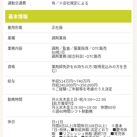
通勤交通費
有／※会社規定による
基本情報
雇用形態
正社員
業種
調剤薬局
業務内容
調剤／監査／服薬指導／OTC販売
80枚/日
調剤業務（総合科目）・OTC販売
資格
薬剤師免許をお持ちの方（取得見込みの方を含
む）
給与
年収514万円～740万円
月給240,000円～350,000円
※ご経験・ご年齢等を考慮のうえ決定
勤務時間
月火水木金土日・祝/9：00～22：00
【処方箋受付】
月火水木金土/9：00～19：00 休憩60分
※週40時間シフト制勤務
休日
日+1日
月間8日以上(年間休日108日以上) ※基本
「日・祝休」、■有給休暇：法定どおり ■慶弔休
暇 ■リフレッシュ休暇：連続7日 ■育児休