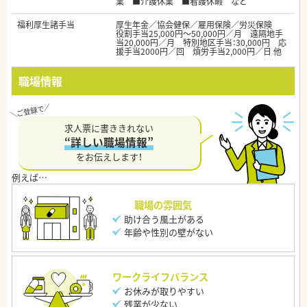
業 ■介護休業 ■看護休暇 など
福利厚生諸手当
厚生年金／協会健保／雇用保険／労災保険
役割手当25,000円～50,000円／月 遠隔地手
当20,000円／月 特別地区手当：30,000円 応
援手当2000円／回 煩労手当2,000円／日 他
職場情報
求人票に書ききれない
“詳しい職場情報”
をお伝えします！
職場の雰囲気
助け合う風土がある
年齢や性別の壁がない
ワークライフバランス
お休みが取りやすい
残業が少ない