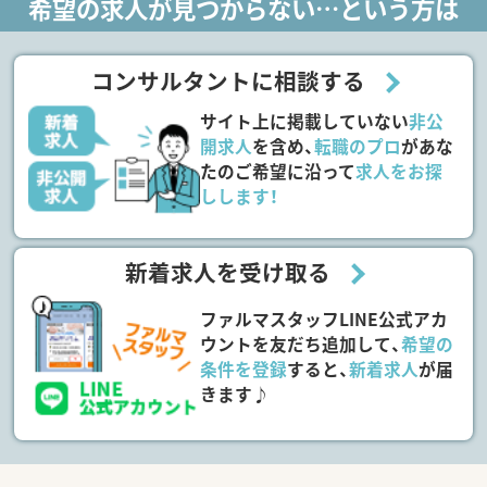
希望の求人が見つからない…という方は
コンサルタントに相談する
サイト上に掲載していない
非公
開求人
を含め、
転職のプロ
があな
たのご希望に沿って
求人をお探
しします！
新着求人を受け取る
ファルマスタッフLINE公式アカ
ウントを友だち追加して、
希望の
条件を登録
すると、
新着求人
が届
きます♪