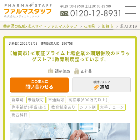
平日9：30-19：00 土日10：00-19：00
薬剤師の転職・求人サイト ファルマスタッフ
石川県
加賀市
求人ID：19
更新日：
2026/07/08
薬剤師求人ID：
190758
【加賀市】≪東証プライム上場企業≫調剤併設のドラッ
グストア！教育制度整っています。
調剤薬局
正社員
この求人に
検討リストに
問い合わせる
追加
新卒可
未経験可
車通勤可
高給与(600万円以上)
住宅補助(手当)あり
教育制度あり
シフト制
大手チェーン
総合科目