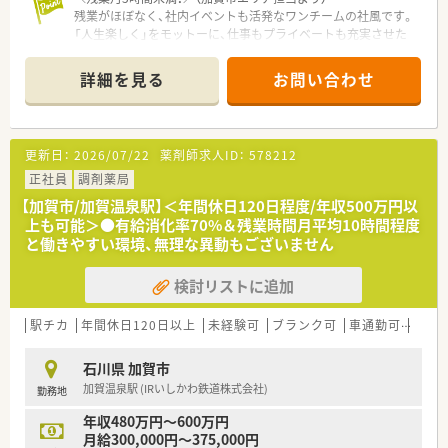
残業がほぼなく、社内イベントも活発なワンチームの社風です。
「人生楽しく」をモットーに、仕事もプライベートも充実させた
い方にぴったりの環境ですよ。
＊------------------------------------------＊
詳細を見る
お問い合わせ
【店舗情報と応需状況について】
■加賀温泉駅から車で10分ほどの場所にあり、マイカー通勤が
便利です。
■主に内科や眼科の処方箋を1日あたり70枚から80枚ほど応需
更新日：
2026/07/22
薬剤師求人ID：
578212
しており、専門的な知識を深められる環境です。
■外来業務に加えて居宅や施設への在宅医療にも積極的に取り
正社員
調剤薬局
組んでおり、地域医療に深く貢献できる職場です。
【加賀市/加賀温泉駅】＜年間休日120日程度/年収500万円以
上も可能＞●有給消化率70%＆残業時間月平均10時間程度
【法人特徴について】
と働きやすい環境、無理な異動もございません
■大手ドラッグストアの調剤部門立ち上げに携わり、約30年の
経験を持つ社長が設立した法人です。
検討リストに追加
■「人生楽しく」をモットーに掲げており、社内イベントを通じ
てスタッフ同士の非常に良い輪が作られています。
■石川県内で複数店舗を展開し、地域包括ケアシステムを支える
駅チカ
年間休日120日以上
未経験可
ブランク可
車通勤可
高給与
薬局として地域医療に貢献しています。
石川県 加賀市
【想定されるモデル年収】
加賀温泉駅 (IRいしかわ鉄道株式会社)
勤務地
■これまでのご経験をしっかりと考慮し、入社時から年収600万
円から700万円の間で条件が決定します。
年収480万円～600万円
■残業は月5時間未満とほぼありませんが、固定残業代として支
月給300,000円～375,000円