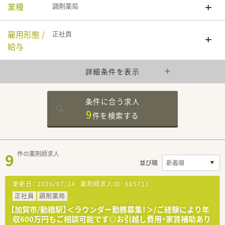
業種
調剤薬局
雇用形態 /
正社員
給与
詳細条件を表示
条件に合う求人
9
件を
検索する
9
件の薬剤師求人
並び順
更新日：
2026/07/24
薬剤師求人ID：
685711
正社員
調剤薬局
【加賀市/動橋駅】＜ラウンダー勤務募集！＞/ご経験により年
収600万円もご相談可能です◎お引越し費用・家賃補助あり