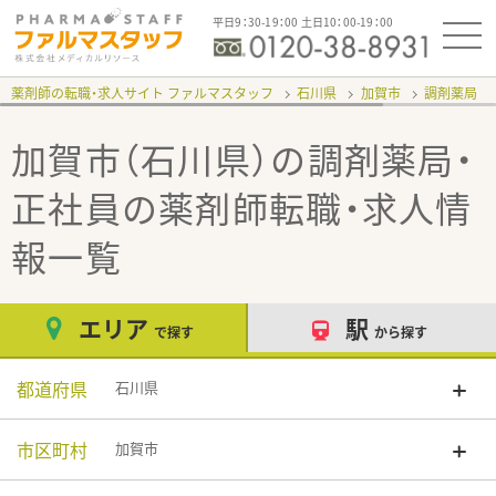
平日9：30-19：00 土日10：00-19：00
薬剤師の転職・求人サイト ファルマスタッフ
石川県
加賀市
調剤薬局
加賀市（石川県）の調剤薬局・
正社員
の薬剤師転職・求人情
報一覧
エリア
駅
で探す
から探す
都道府県
石川県
市区町村
加賀市