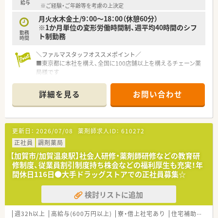
給される場合もあり安定した収入を得られます。
給与
※ご経験・ご年齢等を考慮の上決定
■地域包括ケアシステムを支える薬局として、多職種と連携しな
がらやりがいを持って日々の業務に臨めます。
月火水木金土/9：00～18：00（休憩60分）
※1か月単位の変形労働時間制、週平均40時間のシフ
勤務
【こんな方にオススメ】
ト制勤務
時間
■これまでの経験を活かして年収600万円から700万円の高収入
を得ながら、残業なしで働きたい方に最適です。
＼ファルマスタッフオススメポイント／
■チームワークを大切にし、社内イベントなども楽しみながら人
■東京都に本社を構え、全国に100店舗以上を構えるチェーン薬
間関係の良い職場で長く勤務したい方にお勧めです。
局様です
■外来業務だけでなく、居宅や施設への在宅医療にも積極的に関
■年間休日120日程度＋有給消化率は71%と高め！男性の育休取
わり、薬剤師としての幅を広げたい方にぴったりです。
得実績もございます
詳細を見る
お問い合わせ
■退職金制度や社員旅行、各種保険完備など福利厚生も整えられ
ています
更新日：
2026/07/08
薬剤師求人ID：
610272
正社員
調剤薬局
【加賀市/加賀温泉駅】社会人研修・薬剤師研修などの教育研
修制度、従業員割引制度持ち株会などの福利厚生も充実！年
間休日116日●大手ドラッグストアでの正社員募集☆
検討リストに追加
週32h以上
高給与(600万円以上)
寮・借上社宅あり
住宅補助(手当)あり