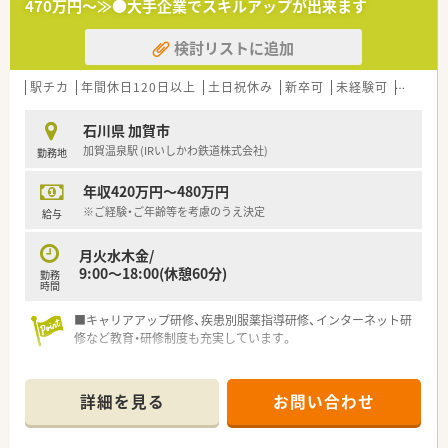
470万円～≫●大手企業でスキルアップが出来ます
＜大手ならではの福利厚生も充実！＞
検討リストに追加
■従業員買物割引制度がございます。日用品もお得に購入でき
る嬉しい制度です♪
■処方せん調剤負担金補助制度もございます！
駅チカ
年間休日120日以上
土日祝休み
新卒可
未経験可
ブラン
■女性だけでなく男性の育児休暇も推進しております！子育てに
理解がある企業様です
石川県 加賀市
加賀温泉駅 (IRいしかわ鉄道株式会社)
勤務地
年収420万円～480万円
※ご経験・ご年齢等を考慮のうえ決定
給与
月火水木金/
9:00～18:00(休憩60分)
勤務
時間
■キャリアアップ研修、疾患別服薬指導研修、インターネット研
修など教育・研修制度も充実しています。
詳細を見る
お問い合わせ