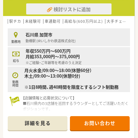
検討リストに追加
駅チカ
未経験可
車通勤可
高給与(600万円以上)
大手チェーン以外
石川県 加賀市
動橋駅 (IRいしかわ鉄道株式会社)
勤務地
年収550万円～600万円
月給353,000円～375,000円
給与
※ご経験・ご年齢等を考慮のうえ決定
月火水金/09:00～18:00(休憩60分）
木土/09:00～13:00(休憩0分)
勤務
時間
※1日8時間、週40時間を限度とするシフト制勤務
【店舗情報と応需状況について】
■石川県内の3店舗を巡回するラウンダーとしてご活躍いただく
ポジションです。
■主な勤務先は内科や小児科など複数科目を応需し、1日の処方
箋は40～50枚です。
詳細を見る
お問い合わせ
■各店舗とも地域に根差しており、落ち着いた環境で業務に取り
組むことができます。