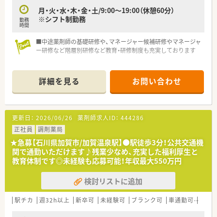
月・火・水・木・金・土/9:00～19:00（休憩60分）
※シフト制勤務
勤務
時間
■中途薬剤師の基礎研修や、マネージャー候補研修やマネージャ
ー研修など階層別研修など教育・研修制度も充実しております
詳細を見る
お問い合わせ
更新日：
2026/06/26
薬剤師求人ID：
444286
正社員
調剤薬局
★急募【石川県加賀市/加賀温泉駅】●駅徒歩3分！公共交通機
関で通勤いただけます♪残業少なめ、充実した福利厚生と
教育体制です◎未経験も応募可能！年収最大550万円
検討リストに追加
駅チカ
週32h以上
新卒可
未経験可
ブランク可
車通勤可
高給与