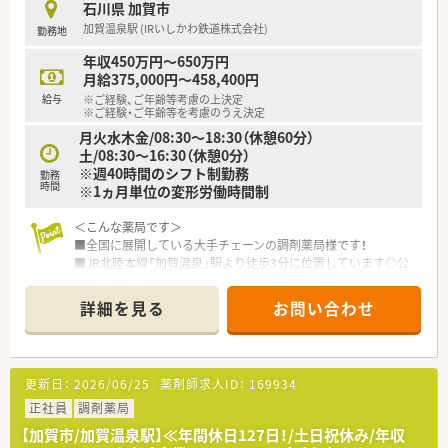
石川県 加賀市
加賀温泉駅 (IRいしかわ鉄道株式会社)
勤務地
年収450万円～650万円
月給375,000円～458,400円
給与
※ご経験、ご年齢等考慮の上決定
※ご経験・ご年齢等を考慮のうえ決定
月火水木金/08:30～18:30（休憩60分）
土/08:30～16:30（休憩0分）
※週40時間のシフト制勤務
勤務
時間
※1ヵ月単位の変形労働時間制
＜こんな薬局です＞
■全国に展開している大手チェーンの調剤薬局様です！
■JR北陸本線「加賀温泉」駅より徒歩3分に位置しています◎公
共交通機関で通勤できます！
■総合科目の処方箋をメインに応需しています！幅広い処方箋に
詳細を見る
お問い合わせ
対応できます◎ＯＴＣ販売も行っているため、ＯＴＣに携わりた
い方にもオススメです！
＜仕事とプライベートを両立可能◎＞
更新日：
2026/06/25
薬剤師求人ID：
169934
ワークライフバランスを大切にしている企業様です！
有給休暇取得促進施策を導入しており、連続休暇制度やアニバー
正社員
調剤薬局
サリー休暇・特別休暇などを設けておりますので、オン・オフのメ
【加賀市/加賀温泉駅】≪年間休日127日！/土日祝休み/年収
リハリを持ってご就業できる環境です！