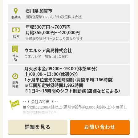
石川県 加賀市
加賀温泉駅 (IRいしかわ鉄道株式会社)
勤務地
年収530万円～700万円
月給355,000円～420,000円
給与
※経験や選択コースにより異なります
ウエルシア薬局株式会社
法人
ウエルシア 加賀山代温泉店
名
月火水木金/09：00～19：00（休憩60分）
土/09：00～13：00（休憩0分）
1ヶ月単位変形労働時間制 (月間平均：166時間)
勤務
※年間所定労働時間1,992時間
時間
※1日4～15時間のシフト制勤務（店舗などによる）
・・＊ 会社の特徴 ＊・・
■全国に2,200店舗以上（調剤併設型約2,000店舗以上）を展開し
調剤店舗数業界TOP！
■店舗拡大に伴いキャリアアップできるポジションが多数あり！
頑張り次第で高給与も可能！
詳細を見る
お問い合わせ
■経験や勤務コースによりますが、経験の少ない方でも500万前
半スタートと業界TOP水準！