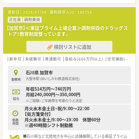
■職種や職域に合わせ、豊富な社内研修や外部組織と連携した研
修を用意されています
更新日：
2026/07/08
薬剤師求人ID：
190758
■薬剤師が中心の会社だからこそ活躍できるキャリアパスが多
種多様に用意されています。
正社員
調剤薬局
■店舗拡大に伴い、エリアマネジャーや営業部長等のマネジメン
【加賀市】≪東証プライム上場企業≫調剤併設のドラッグス
トのポジションも増えます。
トア！教育制度整っています。
■在宅や教育等の専門性を活かせるスペシャリストを目指すこ
とも可能です。
検討リストに追加
■その他にも、管理部門や商品部門等の本社スタッフなど活動領
域は多種多様です。
■在宅実施店舗は年々増加しており、在宅医療へもしっかりと関
新卒可
未経験可
車通勤可
高給与(600万円以上)
住宅補助(手当)あり
わる事ができます。
■育児休暇は3歳まで取得が可能で、時短制度は小学5年生まで
石川県 加賀市
時短勤務ができるよう変更予定です。
大聖寺駅 (IRいしかわ鉄道株式会社)
勤務地
■年間休日が120日とワークライフバランスが整っています
■日用品から常備薬まで、従業員割引制度など嬉しいメリットも
年収514万円～740万円
たくさんあります！
月給240,000円～350,000円
給与
※ご経験・ご年齢等を考慮のうえ決定
月火水木金土日・祝/9：00～22：00
【処方箋受付】
月火水木金土/9：00～19：00 休憩60分
勤務
時間
※週40時間シフト制勤務
■石川県など北陸地方を中心に店舗展開している東証プライム