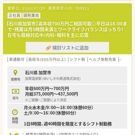
【法人特徴について】
更新日：
2026/07/29
薬剤師求人ID：
709811
■石川県、福井県、滋賀県に合計8店舗の調剤薬局を地場に根差
して展開しています。
正社員
調剤薬局
■各店舗がそれぞれの地域で信頼関係を築いており、門前のクリ
【石川県加賀市】高年収700万円ご相談可能◎平日は18：00ま
ニックとも関係は良好です。
で・残業は月5時間未満とワークライフバランスばっちり！
■店舗間の距離があるため、各店舗の独立性が高く、和気あいあ
在宅も積極対応中/内科・眼科を主に応需
いとした雰囲気です。
検討リストに追加
【求人情報について】
■ラウンダーとしてのご経験やスキルを評価し、年収550万円か
ら600万円を提示します。
車通勤可
高給与(600万円以上)
シフト制
ヘルプ体制充実
高収入
■遠方から転居される方には、引越し費用と家賃（上限7万円）を
全額補助いたします。
石川県 加賀市
■休日は日曜・祝日に加え、平日に半日休みが2回あり、プライベ
加賀温泉駅 (IRいしかわ鉄道株式会社)
勤務地
ートも確保できます。
年収600万円～700万円
【こんな取り組みをしています】
月給375,000円～437,500円
■Uターン・Iターン希望者を歓迎しており、住居に関する手厚い
給与
※ご経験・ご経歴により決定
サポート体制を整えています。
月火水木金/9：00～18：00（休憩60分）
■地域の薬剤師会に加入しており、最新の医療情報を得たり研修
土/9：00～16：00（休憩60分）
に参加する機会があります。
■ラウンダー勤務を通じて多様な経験を積む機会を提供し、薬剤
勤務
時間
1日8時間、週40時間を限度とするシフト制勤務
師としての成長を応援します。
＼残業月5時間未満！／（加賀市エリア担当より）