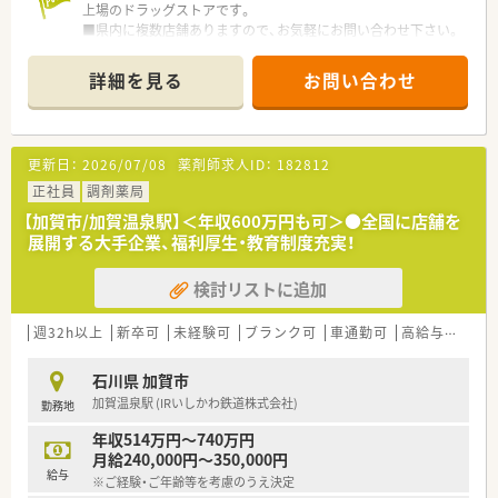
上場のドラッグストアです。
■県内に複数店舗ありますので、お気軽にお問い合わせ下さい。
詳細を見る
お問い合わせ
更新日：
2026/07/08
薬剤師求人ID：
182812
正社員
調剤薬局
【加賀市/加賀温泉駅】＜年収600万円も可＞●全国に店舗を
展開する大手企業、福利厚生・教育制度充実！
検討リストに追加
週32h以上
新卒可
未経験可
ブランク可
車通勤可
高給与(600万円以上)
石川県 加賀市
加賀温泉駅 (IRいしかわ鉄道株式会社)
勤務地
年収514万円～740万円
月給240,000円～350,000円
給与
※ご経験・ご年齢等を考慮のうえ決定