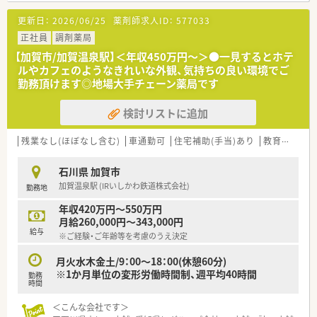
更新日：
2026/06/25
薬剤師求人ID：
577033
正社員
調剤薬局
【加賀市/加賀温泉駅】＜年収450万円～＞●一見するとホテ
ルやカフェのようなきれいな外観、気持ちの良い環境でご
勤務頂けます◎地場大手チェーン薬局です
検討リストに追加
残業なし(ほぼなし含む)
車通勤可
住宅補助(手当)あり
教育制度あり
石川県 加賀市
加賀温泉駅 (IRいしかわ鉄道株式会社)
勤務地
年収420万円～550万円
月給260,000円～343,000円
給与
※ご経験・ご年齢等を考慮のうえ決定
月火水木金土/9：00～18：00(休憩60分)
※1か月単位の変形労働時間制、週平均40時間
勤務
時間
＜こんな会社です＞