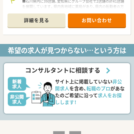
■石川県内に39店舗、愛知県にグループ会社で2店舗の計41店舗
を展開しています。県内各地域に薬局があり、県内の転勤者の方
でも退職することなく長く働ける環境です。
■薬局としての機能だけではなく、サプリメントやカフェなども
詳細を見る
お問い合わせ
作っています。
＜店舗特徴＞
■カフェのようなおしゃれな薬局です。
■門前病院からの処方をメインに応需しており、幅広い処方を扱
えます。
希望の求人が見つからない…という方は
＜福利厚生＞
■初年度有給20日の付与があり、平均取得日数も14日になって
おりメリハリをつけてご勤務いただけます。
■調剤室の機械化を積極的に進めており、設備も充実していま
コンサルタントに相談する
す。
サイト上に掲載していない
非公
開求人
を含め、
転職のプロ
があな
たのご希望に沿って
求人をお探
しします！