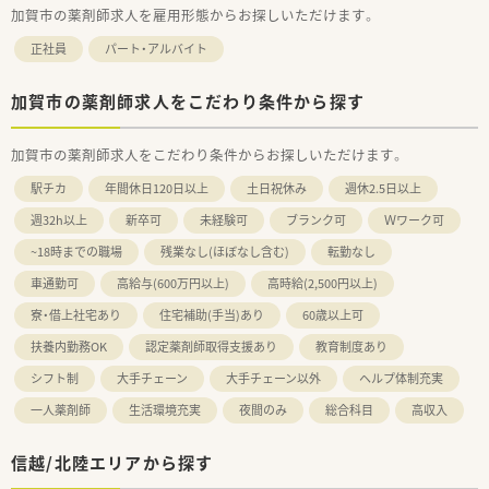
加賀市の薬剤師求人を雇用形態からお探しいただけます。
正社員
パート・アルバイト
加賀市の薬剤師求人をこだわり条件から探す
加賀市の薬剤師求人をこだわり条件からお探しいただけます。
駅チカ
年間休日120日以上
土日祝休み
週休2.5日以上
週32h以上
新卒可
未経験可
ブランク可
Ｗワーク可
~18時までの職場
残業なし(ほぼなし含む)
転勤なし
車通勤可
高給与(600万円以上)
高時給(2,500円以上)
寮・借上社宅あり
住宅補助(手当)あり
60歳以上可
扶養内勤務OK
認定薬剤師取得支援あり
教育制度あり
シフト制
大手チェーン
大手チェーン以外
ヘルプ体制充実
一人薬剤師
生活環境充実
夜間のみ
総合科目
高収入
信越/北陸エリアから探す