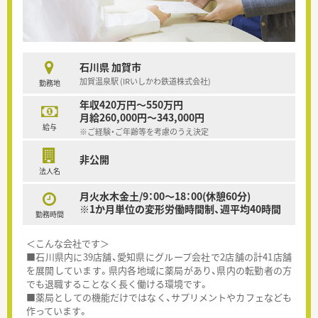
石川県 加賀市
加賀温泉駅 (IRいしかわ鉄道株式会社)
勤務地
年収420万円～550万円
月給260,000円～343,000円
給与
※ご経験・ご年齢等を考慮のうえ決定
非公開
法人名
月火水木金土/9：00～18：00(休憩60分)
※1か月単位の変形労働時間制、週平均40時間
勤務時間
＜こんな会社です＞
■石川県内に39店舗、愛知県にグループ会社で2店舗の計41店舗
を展開しています。県内各地域に薬局があり、県内の転勤者の方
でも退職することなく長く働ける環境です。
■薬局としての機能だけではなく、サプリメントやカフェなども
作っています。