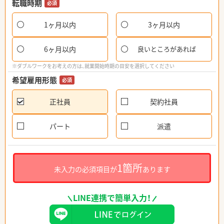
転職時期
必須
1ヶ月以内
3ヶ月以内
6ヶ月以内
良いところがあれば
※ダブルワークをお考えの方は、就業開始時期の目安を選択してください
希望雇用形態
必須
正社員
契約社員
パート
派遣
1箇所
未入力の必須項目が
あります
LINE連携で簡単入力！