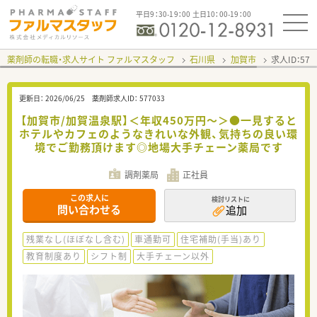
平日9：30-19：00 土日10：00-19：00
薬剤師の転職・求人サイト ファルマスタッフ
石川県
加賀市
求人ID：57
更新日：
2026/06/25
薬剤師求人ID：
577033
【加賀市/加賀温泉駅】＜年収450万円～＞●一見すると
ホテルやカフェのようなきれいな外観、気持ちの良い環
境でご勤務頂けます◎地場大手チェーン薬局です
調剤薬局
正社員
この求人に
検討リストに
問い合わせる
追加
残業なし(ほぼなし含む)
車通勤可
住宅補助(手当)あり
教育制度あり
シフト制
大手チェーン以外