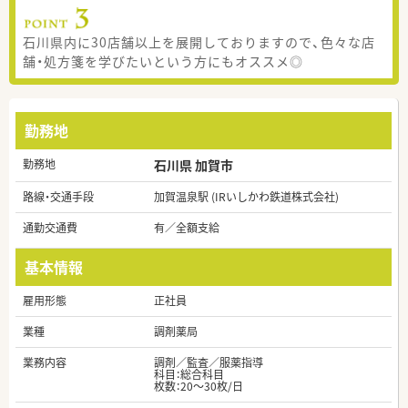
石川県内に30店舗以上を展開しておりますので、色々な店
舗・処方箋を学びたいという方にもオススメ◎
勤務地
勤務地
石川県 加賀市
路線・交通手段
加賀温泉駅 (IRいしかわ鉄道株式会社)
通勤交通費
有／全額支給
基本情報
雇用形態
正社員
業種
調剤薬局
業務内容
調剤／監査／服薬指導
科目：総合科目
枚数：20～30枚/日