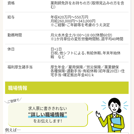
資格
薬剤師免許をお持ちの方（取得見込みの方を含
む）
給与
年収420万円～550万円
月給260,000円～343,000円
※ご経験・ご年齢等を考慮のうえ決定
勤務時間
月火水木金土/9：00～18：00(休憩60分)
※1か月単位の変形労働時間制、週平均40時間
休日
日+1日
日祝、他シフトによる、有給休暇、年末年始休
暇 など
福利厚生諸手当
厚生年金／雇用保険／労災保険／薬業健保
各種保険・通勤手当・有給休暇（初年度20日）・住
宅手当・確定拠出年金401ｋ
職場情報
求人票に書ききれない
“詳しい職場情報”
をお伝えします！