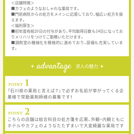
＜店舗特徴＞
■カフェのようなおしゃれな薬局です。
■門前病院からの処方をメインに応需しており、幅広い処方を扱
えます。
＜福利厚生＞
■初年度有給20日の付与があり、平均取得日数も14日になってお
りメリハリをつけてご勤務いただけます。
■調剤室の機械化を積極的に進めており、設備も充実していま
す。
advantage
求人の魅力
『石川県の薬局と言えば？』で必ずお名前が挙がってくる企
業様で常勤薬剤師様の募集です！
こちらの店舗は総合科目の処方箋を応需、外観・内観ともに
ホテルやカフェのようなたたずまいで大変綺麗な薬局です