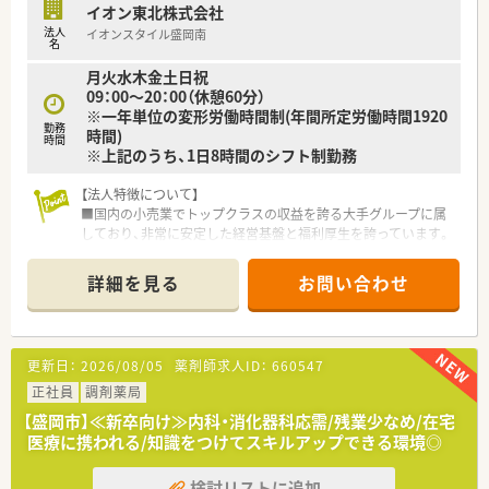
イオン東北株式会社
います。
法人
イオンスタイル盛岡南
■精神科の処方箋に興味があり、落ち着いた環境で深く疾患につ
名
いて学びたいと考えている向学心の高い方にも自信を持って推
月火水木金土日祝
奨します。
09：00～20：00（休憩60分）
※一年単位の変形労働時間制(年間所定労働時間1920
勤務
時間)
時間
※上記のうち、1日8時間のシフト制勤務
【法人特徴について】
■国内の小売業でトップクラスの収益を誇る大手グループに属
しており、非常に安定した経営基盤と福利厚生を誇っています。
■ショッピングモールを地域医療の拠点と位置づけ、調剤を核に
健康をトータルサポートするヘルスケア事業を重視していま
詳細を見る
お問い合わせ
す。
■東北エリアに根ざした運営を行いつつ、最新の経営管理やマー
ケティングを学べるビジネススクール制度も展開しています。
更新日：
2026/08/05
薬剤師求人ID：
660547
【店舗情報と応需状況について】
■仙北町駅から車で7分ほどの場所に位置し、ショッピングモー
正社員
調剤薬局
ル内に併設されているため、非常に利便性が高い環境です。
【盛岡市】≪新卒向け≫内科・消化器科応需/残業少なめ/在宅
■周辺の医療機関から面で処方箋を応需しており、月間約950枚
医療に携われる/知識をつけてスキルアップできる環境◎
の処方箋を取り扱うことで、幅広い科目に対応しています。
■夜20時まで開局しているため、地域の患者さまにとって利便
検討リストに追加
性が高く、面分業の拠点としての役割をしっかりと担っていま