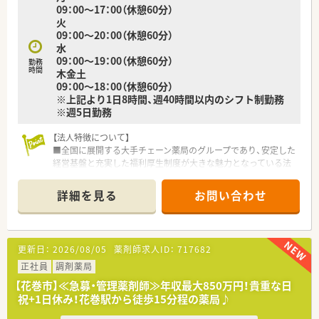
09：00～17：00（休憩60分）
☆在宅医療に携わりたい方
火
☆ライフイベントに応じて長く働ける環境を希望される方
09：00～20：00（休憩60分）
水
09：00～19：00（休憩60分）
勤務
時間
木金土
09：00～18：00（休憩60分）
※上記より1日8時間、週40時間以内のシフト制勤務
※週5日勤務
【法人特徴について】
■全国に展開する大手チェーン薬局のグループであり、安定した
経営基盤と充実した福利厚生制度が大きな魅力となっている法
人です。
■教育制度が非常に充実しており、定期的な勉強会や現場での
詳細を見る
お問い合わせ
OJTを通じて、最新の薬学知識を継続的に習得できる環境があり
ます。
■有給休暇の取得や育休実績など、社員が長く安心して働き続け
られるような環境整備に注力している、非常にクリーンな企業で
更新日：
2026/08/05
薬剤師求人ID：
717682
す。
正社員
調剤薬局
【店舗情報と応需状況について】
【花巻市】≪急募・管理薬剤師≫年収最大850万円！貴重な日
■花巻駅から徒歩15分に位置し、精神科や小児科、循環器内科な
祝+1日休み！花巻駅から徒歩15分程の薬局♪
ど多岐にわたる処方箋を1日約80枚ほど受け付けています。
■精神科の患者様は非常に質が良く、現場でのトラブルはほとん