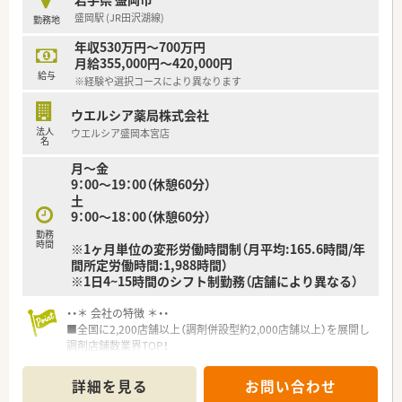
～～ 企業紹介 ～～
盛岡駅 (JR田沢湖線)
勤務地
・盛岡市内を中心に店舗展開をしており、他花巻市、滝沢市、雫石
町に岩手県内に11店舗ほど展開している調剤薬局です。
年収530万円～700万円
・新卒から活躍されている薬剤師もおり、定着率も高く幅広い年
月給355,000円～420,000円
代の方が在籍しています。
給与
※経験や選択コースにより異なります
・無理な異動や転居を伴う異動がないので腰を据えて働ける環境
が整っています！
ウエルシア薬局株式会社
法人
ウエルシア盛岡本宮店
～～ こんな方にオススメ ～～
名
☆経験が少なくてもこれから知識をつけていきたい方
月～金
☆在宅医療に携わりたい方
9：00～19：00（休憩60分）
☆ライフイベントに応じて長く働ける環境を希望される方
土
9：00～18：00（休憩60分）
勤務
時間
※1ヶ月単位の変形労働時間制（月平均:165.6時間/年
間所定労働時間:1,988時間）
※1日4~15時間のシフト制勤務（店舗により異なる）
・・＊ 会社の特徴 ＊・・
■全国に2,200店舗以上（調剤併設型約2,000店舗以上）を展開し
調剤店舗数業界TOP！
■店舗拡大に伴いキャリアアップできるポジションが多数あり！
頑張り次第で高給与も可能！
詳細を見る
お問い合わせ
■経験や勤務コースによりますが、経験の少ない方でも500万前