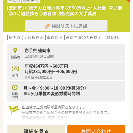
【盛岡市】≪駅チカ立地≫高年収650万以上・入社後、育児期
間の時短勤務も◎教育体制も充実の大手薬局
検討リストに追加
駅チカ
土日祝休み
車通勤可
高給与(600万円以上)
教育制度あり
岩手県 盛岡市
上盛岡駅 (JR山田線)
勤務地
年収464万円～600万円
月給281,000円～406,000円
給与
※年齢・経験による
月～金／9：00～18：00（休憩60分）
※1ヶ月単位の変形労働時間制
勤務
時間
山田線の上盛岡駅が最寄駅となります。
盛岡市内の総合病院からの処方箋を多く受けています。
薬剤師常勤4名、事務6名体制。
調剤併設ドラッグストアでのお仕事ですが調剤業務がメインと
なります。
詳細を見る
お問い合わせ