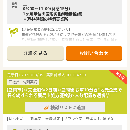
土
勤務
時間
09：00～14：00（休憩15分）
1ヶ月単位の変形労働時間制勤務
※週44時間の特例事業所
【店舗情報と応需状況について】
■最寄り駅の盛岡駅から徒歩で17分ほどの場所に位置してお
り、通勤の利便性が高く生活環境も非常に充実している店舗で
す。
■処方箋は耳鼻科メインで応需しており、1日あたりの枚数は60
詳細を見る
お問い合わせ
枚から120枚と、時期により変動があるものの安定しています。
■薬剤師4名と事務スタッフ3名が在籍しており、スタッフ全員
で協力しながら日々の調剤業務を円滑に進めている職場です。
更新日：
2026/08/05
薬剤師求人ID：
194739
【こんな取り組みをしています】
■e-Learningなどの教育システムを導入しており、日々の業務
正社員
調剤薬局
で忙しい方でも自分のペースで知識をアップデートできます。
【盛岡市】≪完全週休2日制≫盛岡駅 お車10分圏！地元企業で
■備蓄医薬品数は約800品目を取り揃え、多種多様な処方内容に
長く続けられる薬局♪処方箋枚数・人数配置も適切◎
対して迅速かつ柔軟に対応できる体制を構築しています。
■患者様一人ひとりに対する丁寧な服薬指導を徹底し、安心して
検討リストに追加
お薬を服用いただけるよう、地域に根ざした活動を続けていま
す。
週32h以上
新卒可
未経験可
ブランク可
残業なし(ほぼなし含む)
【法人特徴について】
■盛岡市内に地域密着型の店舗を2店舗展開しており、いずれも