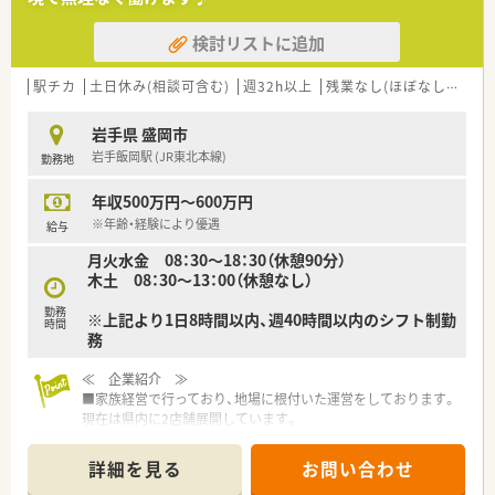
の情報共有や業務フローの最適化など、運営のサポートも実施し
ます。
検討リストに追加
■将来的には在宅医療業務への参画や、エリア全体のマネジメン
ト業務、後進の育成など、より責任あるポジションでの活躍も期
待されます。
駅チカ
土日休み(相談可含む)
週32h以上
残業なし(ほぼなし含む)
【こんな取り組みをしています】
岩手県 盛岡市
■ラウンダー勤務の方が各店舗で戸惑わないよう、共通のe-
岩手飯岡駅 (JR東北本線)
勤務地
Learningや勉強会を通じて、業務マニュアルの標準化を積極的
に進めています。
年収500万円～600万円
■HPKIカード発行費用の全額負担など、最新の医療システム導
入を支援しており、どの店舗にいても効率的に業務が行える環境
※年齢・経験により優遇
給与
です。
月火水金 08：30～18：30（休憩90分）
■健康診断やインフルエンザワクチン接種の費用補助など、複数
木土 08：30～13：00（休憩なし）
の現場を支える薬剤師の健康管理を法人として手厚くサポート
します。
勤務
※上記より1日8時間以内、週40時間以内のシフト制勤
時間
務
≪ 企業紹介 ≫
■家族経営で行っており、地場に根付いた運営をしております。
現在は県内に2店舗展開しています。
そのため、転勤や異動の心配なく長く安定して働ける環境です。
■コミュニケーションを大切にしながら働ける職場で、経営者と
詳細を見る
お問い合わせ
の距離が近く、風通し良く働けるのも魅力です。