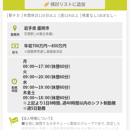
検討リストに追加
ど発生しないため、安心して日々の業務に取り組める環境です。
■薬剤師3名と事務4名の計7名体制で運営しており、スタッフ間
の連携がスムーズで、一人ひとりの業務負担が適切です。
駅チカ
年間休日120日以上
週32h以上
残業なし(ほぼなし含む)
高
【こんな方にオススメ】
岩手県 盛岡市
■岩手県内で年収700万円以上の高待遇を探している方にとっ
花巻駅 (JR東北本線)
勤務地
て、これ以上の条件はなかなか見つからないほどのおすすめ案件
です。
年収700万円～850万円
■将来的に薬局経営やマネジメントに興味があり、大手法人の整
った環境で一からノウハウを学びたい方に非常に適していま
※経験等考慮し面接後決定
給与
す。
月
■残業を極力減らして、定時退社に近い形で帰宅したいと考えて
09：00～17：00（休憩60分）
いるワークライフバランス重視派のリーダー志向の方に推奨し
火
ます。
09：00～20：00（休憩60分）
水
09：00～19：00（休憩60分）
勤務
時間
木金土
09：00～18：00（休憩60分）
※上記より1日8時間、週40時間以内のシフト制勤務
※週5日勤務
【法人特徴について】
■全国に展開する大手チェーン薬局のグループであり、安定した
経営基盤と充実した福利厚生制度が大きな魅力となっている法