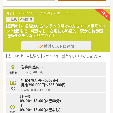
≪ 薬局特徴 ≫
■小児科メインで応需しています。
更新日：
2026/08/05
薬剤師求人ID：
326355
その他、近隣の歯科クリニックなどからも処方箋を受け付けてお
ります。
正社員
調剤薬局
幅広い年齢層の地域のみなさまからご利用いただいており、誠実
【盛岡市】≪経験浅い方・ブランク明けの方もOK！≫整形メイ
で丁寧な対応を心がけています。
ン・他面応需｜転勤なし｜在宅にも積極的｜駅から徒歩圏・
■薬剤師は2名体制で行っており、ベテラン薬剤師もいるため分
通勤ラクラクなエリアです♪
からないことなどはすぐ聞きやすい環境です。
■JR岩手飯岡駅から車で5分程度の立地にございます。
検討リストに追加
国道4号線沿いにあり、お車での通勤が便利です。
≪ こんな方にオススメ ≫
週32h以上
未経験可
ブランク可
残業なし(ほぼなし含む)
転勤な
■管理薬剤師を目指している方、あるいは経験を活かして働きた
い方
岩手県 盛岡市
■転勤・異動なく腰を据えて長く安定して働きたい方
山岸駅 (JR山田線)
勤務地
年収478万円～635万円
月給290,000円～385,000円
給与
※年齢・経験により優遇
月～金
09：00～18：00（休憩60分）
土
09：00～13：00（休憩なし）
勤務