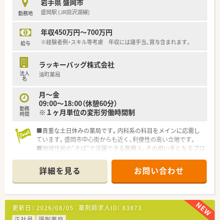
岩手県 盛岡市
クリニック門前にて安定した経営を続けている法人です。
盛岡駅 (JR田沢湖線)
勤務地
■採用窓口を薬剤師免許を持つ常務が担当しているため、現場の
ニーズや働く側の視点を大切にした採用活動を行っています。
年収450万円～700万円
■設立以来、地域に根ざした医療提供をビジョンに掲げ、患者様
一人ひとりに寄り添うあたたかい薬局づくりを大切にしていま
※経験者例・スキル等考慮 年収には諸手当、賞与含まれます。
給与
す。
ラッキーバッグ株式会社
法人
油町薬局
名
月～金
09:00～18:00（休憩60分）
勤務
※１ヶ月単位の変形労働時間制
時間
■貴重な土日休みの薬局です。内科系の科目をメインに応需し
ています。盛岡市中心街からも近く、利便性の高い立地です。
■地域住民の”そば”で活躍できる医療人、その担い手となるプロ
フェッショナルの育成のため、研修制度の充実にも力を入れてい
ます。
詳細を見る
お問い合わせ
■子育て世代の方も安心して働けるよう、1時間単位の時間有給
制度や子育て支援制度を取入れるなど、嬉しい福利厚生も多数。
■地域の患者様とのつながりを大切にしたい、これまでの経験を
活かして専門分野でスキルを磨きたいという方にオススメ。
更新日：
2026/08/05
薬剤師求人ID：
83873
正社員
調剤薬局