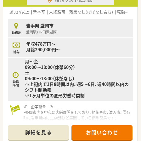
す。
週32h以上
新卒可
未経験可
残業なし(ほぼなし含む)
転勤なし
【やりがい/おすすめポイント】
■老若男女問わず多くの地域住民が訪れる場所のため、健康相談
岩手県 盛岡市
を通じて感謝される機会が多く、大きなやりがいを感じます。
盛岡駅 (JR田沢湖線)
勤務地
■処方箋の品目数が多いため、常に新しい薬の知識に触れること
ができ、薬剤師としての知的好奇心が満たされる環境です。
年収478万円～
■福利厚生の買物割引制度を利用することで、日々の生活をお得
月給290,000円～
にサポートできる点も、大手法人ならではの嬉しい特典です。
給与
月～金
09:00～18:00（休憩60分）
土
09:00～13:00（休憩なし）
勤務
※上記内で1日8時間以内、週5～6日、週40時間以内の
時間
シフト制勤務
※1ヶ月単位の変形労働時間制
≪ 企業紹介 ≫
・盛岡市内を中心に店舗展開をしており、他花巻市、滝沢市、雫石
町に岩手県内に11店舗ほど展開している調剤薬局です。
・新卒から活躍されている薬剤師もおり、定着率も高く幅広い年
代の方が在籍しています。
詳細を見る
お問い合わせ
・無理な異動や転居を伴う異動がないので腰を据えて働ける環境
が整っています！