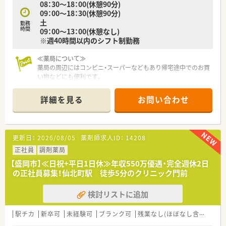
08：30～18：00(休憩90分)
09：00～18：30(休憩90分)
土
勤務
時間
09：00～13：00(休憩なし)
※週40時間以内のシフト制勤務
≪薬局について≫
薬局の周辺にはコンビニ・スーパーなどもあり帰宅途中でのお買
い物などにも便利です。
詳細を見る
お問い合わせ
更新日：
2026/08/05
薬剤師求人ID：
14208
正社員
調剤薬局
【盛岡市】≪日祝+平日1日休≫年収550万優遇・完全週休2日
の正社員募集！仙北町駅 徒歩5分のクリニック門前
検討リストに追加
駅チカ
新卒可
未経験可
ブランク可
残業なし(ほぼなし含む)
車