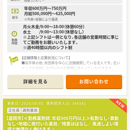
岡駅 (いわて
…
【求人情報について】
年収600万円～750万円
■管理薬剤師の募集として、これまでのご経験をしっかりと評価
月給500,000円～625,000円
し、年収580万円から630万円のご相談が可能な求人です。
給与
※年齢・経験により優遇
■給与体系は賞与を含まない年俸制を採用しており、ご自身のラ
月火木金/9:00～18:00（休憩60分）
イフスタイルに合わせて12分割か14分割を選択できます。
水土 /9:00～13:00（休憩なし）
■日曜日と祝日が固定でお休みとなるほか、木曜日と土曜日は午
※上記シフトは一例となり、各店舗の営業時間に準じ
後がお休みとなり、無理なく働き続けられる勤務条件です。
勤務
てご勤務をお願いいたします。
時間
※週40時間以内のシフト制
【店舗情報と応需状況について】
■岩手県の他、秋田県を中心に店舗展開している法人です。広い
エリアを巡回しながら日々の業務にあたっていただきます。
■各店舗は薬剤師2名以上と事務員も3名程度の体制の複数人拠
点が中心であり、ラウンダーとして現場の円滑な運営を支える重
詳細を見る
お問い合わせ
要な役割を担います。
■各店舗を合算すると1日平均45枚程度の応需枚数ですが、店舗
により処方内容が異なるため、多岐にわたる知識・スキルを磨く
ことが可能です。
更新日：
2026/08/05
薬剤師求人ID：
366541
【想定される業務内容】
正社員
調剤薬局
■特定の店舗に固定されず、東北エリアの各店舗にて調剤や監
【盛岡市】≪勤務薬剤師：年収500万円以上≫転勤なし・異動
査、多種多様な患者様への服薬指導を幅広く担当いただきます。
なし・地場に根付いた薬局／残業ほぼなし／風通しよい環
■各現場の状況に合わせた的確な薬歴管理を行いながら、店舗間
境で無理なく働けます♪