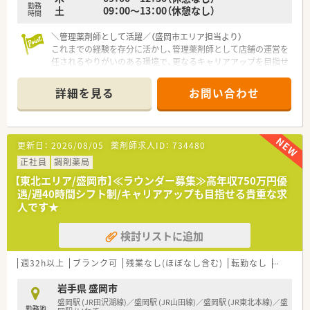
勤務
土 09：00～13：00（休憩なし）
時間
＼管理薬剤師として活躍／（盛岡市エリア担当より）
これまでの経験を存分に活かし、管理薬剤師として店舗の運営を
任されるやりがいのある環境で、更なるキャリアアップを目指せ
ます。
＊------------------------------------------＊
詳細を見る
お問い合わせ
【店舗情報と応需状況について】
■仙北町駅から車で8分の場所に立地しており、毎日の通勤には
便利なマイカー通勤が可能な環境が整っている店舗です。
更新日：
2026/08/05
薬剤師求人ID：
734480
■皮膚科や内科をはじめとする複数科目を応需しており、1日あ
たり約30枚の処方箋に丁寧に対応している職場です。
正社員
調剤薬局
■現在は常勤の薬剤師1名と非常勤の薬剤師1名が在籍してお
【東北エリア/盛岡市】≪ラウンダー募集≫高年収750万円優
り、少人数で協力しながら日々の業務にあたっております。
遇/週40時間シフト制/キャリアアップも目指せる貴重な求
人です★
【法人特徴について】
■グループ会社との連携により薬局の開業を行っており、門前ク
検討リストに追加
リニックのドクターと非常に良好な関係性を構築しています。
■社長は経営のプロフェッショナルとして会社を支えており、各
店舗が地域特性に合わせて柔軟に運営できるよう配慮していま
週32h以上
ブランク可
残業なし(ほぼなし含む)
転勤なし
車通勤
す。
■幅広い年齢層の社員が所属し、男女比のバランスも良く、風通
岩手県 盛岡市
しの良い社風で定着率の高い安定した企業でございます。
盛岡駅 (JR田沢湖線)／盛岡駅 (JR山田線)／盛岡駅 (JR東北本線)／盛
勤務地