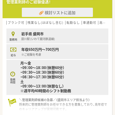
管理薬剤師のご経験優遇！
検討リストに追加
ブランク可
残業なし(ほぼなし含む)
転勤なし
車通勤可
高給与(600万円以上)
岩手県 盛岡市
厨川駅 (いわて銀河鉄道線)
勤務地
年収650万円～700万円
※ご経験を考慮
給与
月～金
・09：00～18：00（休憩60分）
・09：30～18：30（休憩60分）
・08：30～17：30（休憩60分）
勤務
土
時間
・09：00～13：00（休憩なし）
※週平均40時間のシフト制勤務
＼管理薬剤師候補の急募／（盛岡市エリア担当より）
将来的に管理薬剤師をお任せできる方を募集しており、高年収で
のキャリアアップが実現可能です。
＊------------------------------------------＊