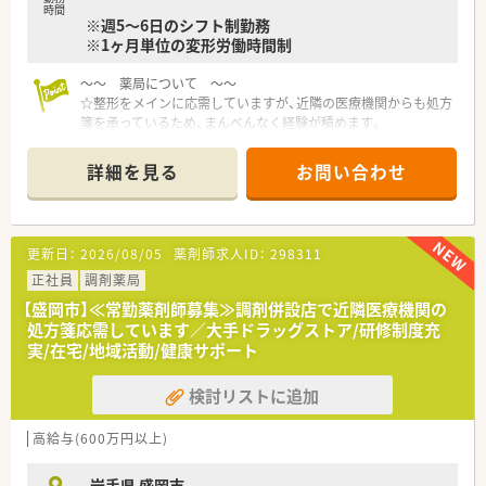
時間
※週5～6日のシフト制勤務
※1ヶ月単位の変形労働時間制
～～ 薬局について ～～
☆整形をメインに応需していますが、近隣の医療機関からも処方
箋を承っているため、まんべんなく経験が積めます。
☆在宅医療にも積極的に対応しており、地域に根差した医療貢献
が経験できるような環境です。
詳細を見る
お問い合わせ
☆薬剤師は現在5名在籍しています。在宅に不安がある方でもサ
ポートできる体制のため、安心して勤務いただけます！
☆最寄り駅は山岸駅で、徒歩10分程度の位置にございます。JR
盛岡駅から車で15分ほどにあり、車でも徒歩でもお好きな手段
更新日：
2026/08/05
薬剤師求人ID：
298311
で通うことが可能です♪
正社員
調剤薬局
～～ 魅力ポイント紹介♪ ～～
【盛岡市】≪常勤薬剤師募集≫調剤併設店で近隣医療機関の
・休暇制度長期休暇にできるリフレッシュ休暇制度、永年勤続表
処方箋応需しています／大手ドラッグストア/研修制度充
彰制度、産休・育休の取得実績もございます。子育てと両立して
実/在宅/地域活動/健康サポート
長く活躍できるよう、育休復帰などのバックアップもしっかりし
て頂ける体制です◎
検討リストに追加
・人柄重視の採用！なので入社後に人間関係で悩まない環境づく
りを経営者側が考えています。
店舗展開も多くあるため、希望に応じて店舗異動もあり、様々な
高給与(600万円以上)
環境で経験を積みたい方にもオススメです！
岩手県 盛岡市