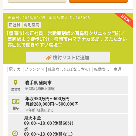
半スタートと業界TOP水準！
■職種や職域に合わせ、豊富な社内研修や外部組織と連携した研
修を用意されています
更新日：
2026/08/05
薬剤師求人ID：
205098
■薬剤師が中心の会社だからこそ活躍できるキャリアパスが多
種多様に用意されています。
正社員
調剤薬局
■店舗拡大に伴い、エリアマネジャーや営業部長等のマネジメン
【盛岡市】≪正社員／常勤薬剤師≫耳鼻科クリニック門前／
トのポジションも増えます。
盛岡駅より徒歩17分／盛岡市内マチナカ薬局♪あたたかい
■在宅や教育等の専門性を活かせるスペシャリストを目指すこ
雰囲気で働きやすい環境◎
とも可能です。
■その他にも、管理部門や商品部門等の本社スタッフなど活動領
検討リストに追加
域は多種多様です。
■在宅実施店舗は年々増加しており、在宅医療へもしっかりと関
わる事ができます。
駅チカ
ブランク可
残業なし(ほぼなし含む)
転勤なし
車通勤可
■育児休暇は3歳まで取得が可能で、時短制度は小学5年生まで
時短勤務ができるよう変更予定です。
岩手県 盛岡市
■年間休日が120日とワークライフバランスが整っています
盛岡駅 (JR田沢湖線)
勤務地
■日用品から常備薬まで、従業員割引制度など嬉しいメリットも
たくさんあります！
年収450万円～600万円
月給280,000円～500,000円
給与
※年齢・経験による
月火木金
09：00～18：00（休憩60分）
水
09：00～13：00（休憩なし）