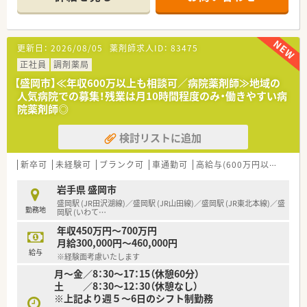
≪薬局について≫
全国展開中・大手薬局でのお仕事です！
1人1人の能力を伸ばすために人材教育に力を入れている企業で
更新日：
2026/08/05
薬剤師求人ID：
83475
す。
早番・遅番制を導入しており残業が少なめが特徴の薬局です。土
正社員
調剤薬局
日祝休みとなっており仕事とプライベートの両立を目指す方へ
【盛岡市】≪年収600万以上も相談可／病院薬剤師≫地域の
オススメの求人です。
人気病院での募集！残業は月10時間程度のみ・働きやすい病
院薬剤師◎
検討リストに追加
新卒可
未経験可
ブランク可
車通勤可
高給与(600万円以上)
住宅
岩手県 盛岡市
盛岡駅 (JR田沢湖線)／盛岡駅 (JR山田線)／盛岡駅 (JR東北本線)／盛
勤務地
岡駅 (いわて
…
年収450万円～700万円
月給300,000円～460,000円
給与
※経験面考慮いたします
月～金／8：30～17：15（休憩60分）
土 ／8：30～12：30（休憩なし）
※上記より週５～6日のシフト制勤務