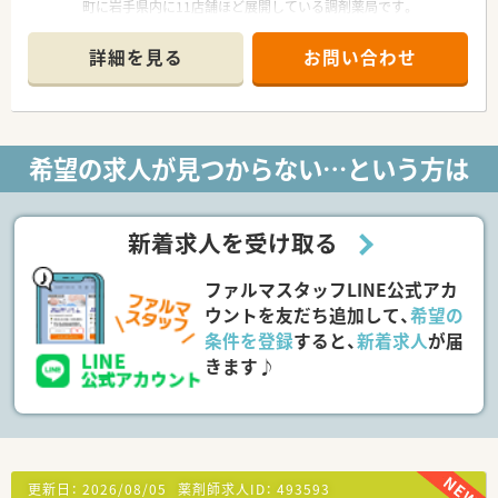
町に岩手県内に11店舗ほど展開している調剤薬局です。
・新卒から活躍されている薬剤師もおり、定着率も高く幅広い年
代の方が在籍しています。
詳細を見る
お問い合わせ
・無理な異動や転居を伴う異動がないので腰を据えて働ける環境
が整っています！
≪ 魅力ポイント紹介♪ ≫
・休暇制度長期休暇にできるリフレッシュ休暇制度、永年勤続表
希望の求人が見つからない…という方は
彰制度、産休・育休の取得実績もございます。子育てと両立して
長く活躍できるよう、育休復帰などのバックアップもしっかりし
て頂ける体制です◎
・人柄重視の採用！なので入社後に人間関係で悩まない環境づく
新着求人を受け取る
りを経営者側が考えています。
店舗展開も多くあるため、希望に応じて店舗異動もあり、様々な
ファルマスタッフLINE公式アカ
環境で経験を積みたい方にもオススメです！
ウントを友だち追加して、
希望の
≪ 薬局紹介 ≫
条件を登録
すると、
新着求人
が届
・内科、整形外科、外科をはじめ複数科目ご経験が積める店舗で
きます♪
の就業となります♪
・在宅対応もしており、地域に根差した医療貢献が経験できるよ
うな環境です。
・薬剤師は現在2名在籍しており、処方箋枚数も安定しているた
め、無理のない仕事量の中、勤務いただけます♪
≪ こんな方にオススメ ≫
更新日：
2026/08/05
薬剤師求人ID：
493593