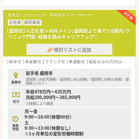
≪ 魅力ポイント紹介♪ ≫
更新日：
2026/08/05
薬剤師求人ID：
580625
・休暇制度長期休暇にできるリフレッシュ休暇制度、永年勤続表
彰制度、産休・育休の取得実績もございます。子育てと両立して
正社員
調剤薬局
長く活躍できるよう、育休復帰などのバックアップもしっかりし
【盛岡市】≪正社員≫内科メイン/盛岡駅より車で5分圏内/ク
て頂ける体制です◎
リニック門前・経験を積みキャリアアップ◎
・人柄重視の採用！なので入社後に人間関係で悩まない環境づく
りを経営者側が考えています。
検討リストに追加
店舗展開も多くあるため、希望に応じて店舗異動もあり、様々な
環境で経験を積みたい方にもオススメです！
・メンター制度導入しております！店舗で相談しにくいことも本
新卒可
未経験可
ブランク可
車通勤可
高給与(600万円以上)
積
部に男女各1名の薬剤師がおりますので気軽に相談できます。
岩手県 盛岡市
≪ 薬局紹介 ≫
盛岡駅 (JR田沢湖線)／盛岡駅 (JR山田線)／盛岡駅 (JR東北本線)／盛
勤務地
・内科全般、消化器科をはじめ複数科目ご経験が積める店舗での
岡駅 (いわて
…
就業となります♪
年収478万円～635万円
・在宅対応もしており、地域に根差した医療貢献が経験できるよ
月給290,000円～385,000円
うな環境です。
給与
※経験により優遇
・薬剤師は現在3名在籍しており、処方箋枚数も安定しているた
月～金
め、無理のない仕事量の中、勤務いただけます♪
9:00～18:00（休憩60分）
土
勤務
9:30～13:00（休憩なし）
時間
※1ヶ月単位の変形労働時間制