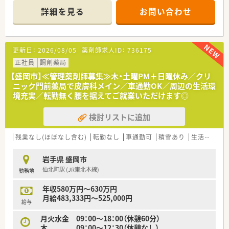
詳細を見る
お問い合わせ
【店舗情報と応需状況について】
■厨川駅から車で5分の場所に位置しており、マイカーでの通勤
が可能なため毎日の通勤負担を軽減できます。
■内科の処方箋を中心に1日あたり約40枚応需しており、患者様
更新日：
2026/08/05
薬剤師求人ID：
736175
一人ひとりとじっくり向き合える環境です。
■現在は薬剤師1名と事務員2名の体制で運営しており、スタッ
正社員
調剤薬局
フ間で協力し合いながら日々の業務に励んでいます。
【盛岡市】≪管理薬剤師募集≫木・土曜PM＋日曜休み／クリ
ニック門前薬局で皮膚科メイン／車通勤OK／周辺の生活環
【法人特徴について】
境充実／転勤無く腰を据えてご就業いただけます◎
■設立から着実に店舗数を増やしている企業ですが、地域の必要
性に応じて安定的に出店する堅実な方針を持っています。
検討リストに追加
■かかりつけ薬剤師としての役割を非常に重視しており、患者様
との繋がりを大切にした店舗運営を行っております。
■住宅地に出店しているため、門前の医療機関以外からの処方箋
残業なし(ほぼなし含む)
転勤なし
車通勤可
積雪あり
生活環境充実
応需もあり、地域住民の健康を広くサポートしています。
岩手県 盛岡市
【求人情報について】
仙北町駅 (JR東北本線)
勤務地
■正社員の薬剤師として、これまでのご経験やスキルをしっかり
と考慮し、年収650万円から700万円の提示が可能です。
年収580万円～630万円
■日曜日や祝日に加えてシフトによるお休みがあり、年間を通じ
月給483,333円～525,000円
たワークライフバランスの確保がしやすい環境となります。
給与
■時間外手当や職能手当に加えて、月に8万円から10万円の管理
月火水金 09：00～18：00（休憩60分）
薬剤師手当が支給されるなど手当が非常に充実しています。
木 09：00～12：30（休憩なし）