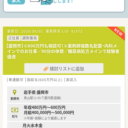
しします！
更新日：
2026/08/05
薬剤師求人ID：
41672
正社員
調剤薬局
【盛岡市】≪600万円も相談可！≫薬剤師複数名配置・内科メ
インでのお仕事／90分の休憩／糖尿病処方メインで経験者
優遇
検討リストに追加
車通勤可
高給与(600万円以上)
高収入
岩手県 盛岡市
青山駅 (いわて銀河鉄道線)
勤務地
年収480万円～600万円
月給400,000円～500,000円
給与
※年齢・経験により優遇します
月火水木金