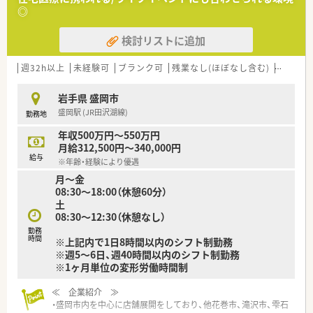
・人柄重視の採用！なので入社後に人間関係で悩まない環境づく
◎
りを経営者側が考えています。
店舗展開も多くあるため、希望に応じて店舗異動もあり、様々な
検討リストに追加
環境で経験を積みたい方にもオススメです！
≪ 薬局紹介 ≫
週32h以上
未経験可
ブランク可
残業なし(ほぼなし含む)
転勤な
・内科全般、消化器科をはじめ複数科目ご経験が積める店舗での
就業となります♪
岩手県 盛岡市
・在宅対応もしており、地域に根差した医療貢献が経験できるよ
盛岡駅 (JR田沢湖線)
勤務地
うな環境です。
・薬剤師は現在3名在籍しており、処方箋枚数も安定しているた
年収500万円～550万円
め、無理のない仕事量の中、勤務いただけます♪
月給312,500円～340,000円
給与
※年齢・経験により優遇
≪ こんな方にオススメ ≫
月～金
★経験が少なくてもこれから知識をつけていきたい方
08:30～18:00（休憩60分）
★在宅医療に携わりたい方
土
★子育てやライフイベントに応じて長く働ける環境を希望され
08:30～12:30（休憩なし）
る方
勤務
時間
※上記内で1日8時間以内のシフト制勤務
※週5～6日、週40時間以内のシフト制勤務
※1ヶ月単位の変形労働時間制
≪ 企業紹介 ≫
・盛岡市内を中心に店舗展開をしており、他花巻市、滝沢市、雫石