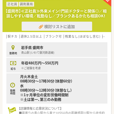
★経験が少なくてもこれから知識をつけていきたい方
正社員
調剤薬局
★在宅医療に携わりたい方
【盛岡市】≪正社員≫外来メイン！門前ドクターと関係◎／相
★子育てやライフイベントに応じて長く働ける環境を希望され
談しやすい環境／転勤なし／ブランクあるかたも相談OK！
る方
検討リストに追加
駅チカ
週休2.5日以上
ブランク可
残業なし(ほぼなし含む)
転勤な
岩手県 盛岡市
青山駅 (いわて銀河鉄道線)
勤務地
年収480万円～550万円
※ご経験を考慮
給与
月火木金土
08時30分～17時30分（休憩60分）
水
08時30分～12時30分（休憩なし）
勤務
時間
※1ヶ月単位の変形労働時間制
※土は第一、第三のみ勤務
【店舗情報と応需状況について】
■最寄りの青山駅から車で10分以内の距離感厨川駅から徒歩約