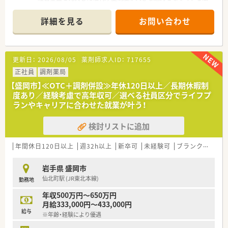
人です。
■教育制度が非常に充実しており、定期的な勉強会や現場での
詳細を見る
お問い合わせ
OJTを通じて、最新の薬学知識を継続的に習得できる環境があり
ます。
■有給休暇の取得や育休実績など、社員が長く安心して働き続け
られるような環境整備に力を入れている、非常にクリーンな企業
更新日：
2026/08/05
薬剤師求人ID：
717655
です。
正社員
調剤薬局
【店舗情報と応需状況について】
【盛岡市】≪OTC＋調剤併設≫年休120日以上／長期休暇制
■花巻駅から徒歩15分の立地にあり、精神科や小児科、循環器内
度あり／経験考慮で高年収可／選べる社員区分でライフプ
科など多岐にわたる処方箋を1日約80枚ほど受け付けておりま
ランやキャリアに合わせた就業が叶う！
す。
■精神科の患者様は非常に質が良く、現場でのトラブルはほとん
検討リストに追加
ど発生しないため、安心して日々の業務に取り組める環境が整っ
ています。
■薬剤師3名と事務4名の計7名体制で運営しており、スタッフ間
年間休日120日以上
週32h以上
新卒可
未経験可
ブランク可
車
の連携がスムーズで、一人ひとりの業務負担が適切に分散されて
います。
岩手県 盛岡市
仙北町駅 (JR東北本線)
勤務地
【こんな方にオススメ】
■岩手県内で年収700万円以上の高待遇を探している方にとっ
年収500万円～650万円
て、これ以上の条件はなかなか見つからないほどのおすすめ案件
月給333,000円～433,000円
です。
給与
※年齢・経験により優遇
■残業を極力減らして、定時退社に近い形で帰宅したいと考えて
いるワークライフバランス重視派の薬剤師の方に非常に適して