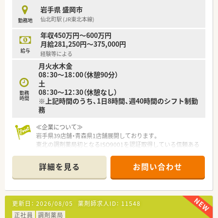
岩手県 盛岡市
仙北町駅 (JR東北本線)
勤務地
年収450万円～600万円
月給281,250円～375,000円
給与
経験等による
月火水木金
08：30～18：00（休憩90分）
土
08：30～12：30（休憩なし）
勤務
時間
※上記時間のうち、1日8時間、週40時間のシフト制勤
務
≪企業について≫
岩手県39店舗・青森県1店舗展開しております。
東北の調剤薬局初となるISO9001を認証取得している信頼ある
企業です。
「患者様第一主義」を貫き、地域医療の担い手となることをモッ
詳細を見る
お問い合わせ
トーとしています。
地域のかかりつけ薬局から独自のビジネス展開することで、介護
事業や医療事業など幅広く取り組んでいます。また、医療や介護
現場との連携により、調剤の必要性をあらためて知ってもらう在
更新日：
2026/08/05
薬剤師求人ID：
11548
宅訪問管理業務なども積極的におこなっています。
正社員
調剤薬局