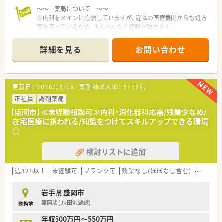
～～ 薬局について ～～
☆内科をメインに応需していますが、近隣の医療機関からも処方
箋を承っているため、まんべんなく経験が積めます。
☆在宅医療にも積極的に対応しており、地域に根差した医療貢献
が経験できるような環境です。
詳細を見る
お問い合わせ
☆薬剤師は現在1名在籍しています。
☆最寄り駅は盛岡駅で、車で5分程度の位置にございます。
～～ 魅力ポイント紹介♪ ～～
・休暇制度長期休暇にできるリフレッシュ休暇制度、永年勤続表
更新日：
2026/08/05
薬剤師求人ID：
577590
彰制度、産休・育休の取得実績もございます。子育てと両立して
長く活躍できるよう、育休復帰などのバックアップもしっかりし
正社員
調剤薬局
て頂ける体制です◎
【盛岡市】≪未経験相談可≫内科・消化器科応需/残業少なめ/
・人柄重視の採用！そのため、入社後に人間関係で悩まない環境づ
在宅医療に携われる/知識をつけてスキルアップできる環境
くりを経営者側が考えています。
◎
店舗展開も多くあるため、希望に応じて店舗異動もあり、様々な
環境で経験を積みたい方にもオススメです！
検討リストに追加
～～ 企業紹介 ～～
・盛岡市内を中心に店舗展開をしており、他花巻市、滝沢市、雫石
週32h以上
未経験可
ブランク可
残業なし(ほぼなし含む)
転勤な
町に岩手県内に12店舗ほど展開している調剤薬局です。
・新卒から活躍されている薬剤師もおり、定着率も高く幅広い年
岩手県 盛岡市
代の方が在籍しています。
盛岡駅 (JR田沢湖線)
勤務地
・無理な異動や転居を伴う異動がないので腰を据えて働ける環境
が整っています！
年収500万円～550万円