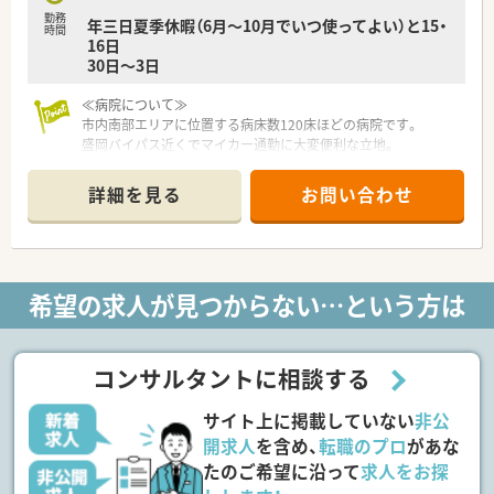
勤務
年三日夏季休暇（6月～10月でいつ使ってよい）と15・
時間
16日
30日～3日
≪病院について≫
市内南部エリアに位置する病床数120床ほどの病院です。
盛岡バイパス近くでマイカー通勤に大変便利な立地。
地域の医療機関、介護施設などとも連携して在宅医療にも取り組
んでいます。
詳細を見る
お問い合わせ
お子さん～高齢者世代まで幅広い年代に利用される医療機関で
す。
コンビニ・スーパー・お弁当屋さんなど近隣に便利なお店もあり
ます。
希望の求人が見つからない…という方は
コンサルタントに相談する
サイト上に掲載していない
非公
開求人
を含め、
転職のプロ
があな
たのご希望に沿って
求人をお探