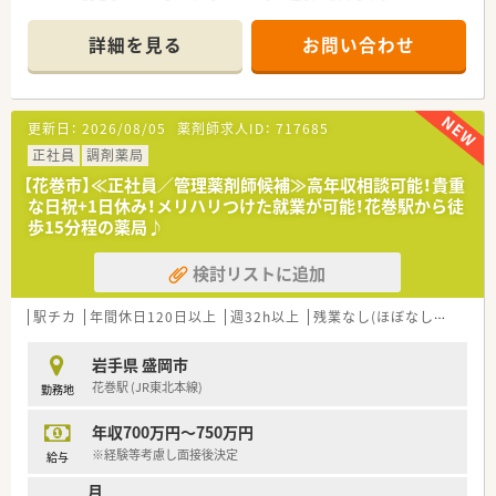
☆在宅医療にも積極的に対応しており、地域に根差した医療貢献
が経験できるような環境です。
詳細を見る
お問い合わせ
☆薬剤師は現在5名在籍しています。在宅に不安がある方でもサ
ポートできる体制のため、安心して勤務いただけます！
☆最寄り駅は盛岡駅で、車で10分程度の位置にございます。
～～ 魅力ポイント紹介♪ ～～
更新日：
2026/08/05
薬剤師求人ID：
717685
・休暇制度長期休暇にできるリフレッシュ休暇制度、永年勤続表
彰制度、産休・育休の取得実績もございます。子育てと両立して
正社員
調剤薬局
長く活躍できるよう、育休復帰などのバックアップもしっかりし
【花巻市】≪正社員／管理薬剤師候補≫高年収相談可能！貴重
て頂ける体制です◎
な日祝+1日休み！メリハリつけた就業が可能！花巻駅から徒
・人柄重視の採用！そのため入社後に人間関係で悩まない環境づ
歩15分程の薬局♪
くりを経営者側が考えています。
店舗展開も多くあるため、希望に応じて店舗異動もあり、様々な
検討リストに追加
環境で経験を積みたい方にもオススメです！
～～ 企業紹介 ～～
駅チカ
年間休日120日以上
週32h以上
残業なし(ほぼなし含む)
高
・盛岡市内を中心に店舗展開をしており、他花巻市、滝沢市、雫石
町に岩手県内に12店舗ほど展開している調剤薬局です。
岩手県 盛岡市
・新卒から活躍されている薬剤師もおり、定着率も高く幅広い年
花巻駅 (JR東北本線)
勤務地
代の方が在籍しています。
・無理な異動や転居を伴う異動がないので腰を据えて働ける環境
年収700万円～750万円
が整っています！
※経験等考慮し面接後決定
給与
～～ こんな方にオススメ ～～
月
☆経験が少なくてもこれから知識をつけていきたい方