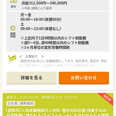
月給312,500円～340,000円
～～ こんな方にオススメ ～～
給与
※年齢・経験により優遇
☆経験を積んで知識やスキルをつけていきたい方
月～金
☆在宅医療に携わりたい方
09:00～18:00（休憩60分）
☆ライフイベントに応じて長く働ける環境を希望される方
土
09:00～13:00（休憩なし）
勤務
時間
※上記内で1日8時間以内のシフト制勤務
※週5～6日、週40時間以内のシフト制勤務
※1ヶ月単位の変形労働時間制
≪ 企業紹介 ≫
・盛岡市内を中心に店舗展開をしており、他花巻市、滝沢市、雫石
町に岩手県内に11店舗ほど展開している調剤薬局です。
・新卒から活躍されている薬剤師もおり、定着率も高く幅広い年
代の方が在籍しています。
詳細を見る
お問い合わせ
・無理な異動や転居を伴う異動がないので腰を据えて働ける環境
が整っています！
≪ 魅力ポイント紹介♪ ≫
更新日：
2026/08/05
薬剤師求人ID：
576959
・休暇制度長期休暇にできるリフレッシュ休暇制度、永年勤続表
彰制度、産休・育休の取得実績もございます。子育てと両立して
正社員
調剤薬局
長く活躍できるよう、育休復帰などのバックアップもしっかりし
【盛岡市】≪未経験相談可≫内科・整形外科応需/残業少なめ/
て頂ける体制です◎
在宅医療に携われる/ライフイベントにも合わせられる環境