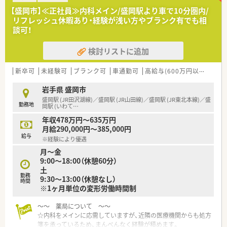
≪薬局紹介≫
【盛岡市】≪正社員≫内科メイン/盛岡駅より車で10分圏内/
皮膚科・歯科をメインに応需しています。残業時間は月5時間程
リフレッシュ休暇あり・経験が浅い方やブランク有でも相
度と少なく、プライベートと両立しやすい環境です。
談可！
≪魅力ポイント≫
検討リストに追加
①完全週休二日制・年間休日120日以上
②「産前、産後休業、育児休業後の職場復帰率」がなんと3年連続
100％達成中！
新卒可
未経験可
ブランク可
車通勤可
高給与(600万円以上)
積
③独立支援制度も実施・充実した教育制度有
岩手県 盛岡市
福利厚生やワークライフバランスに重点を置いており、施設利用
盛岡駅 (JR田沢湖線)／盛岡駅 (JR山田線)／盛岡駅 (JR東北本線)／盛
勤務地
でのリフレッシュや、をはじめ【産前、産後休業】、【育児休業】、
岡駅 (いわて
…
【時短勤務】等の制度も多くの社員が利用し自身のライフステー
年収478万円～635万円
ジに合わせた働き方が実現できます。
月給290,000円～385,000円
また、独立支援制度も行っている他、スキルに合わせた教育制度
給与
※経験により優遇
もあるため、スキルアップを目指していきたい方にもオススメで
月～金
す！
9:00～18:00（休憩60分）
土
勤務
9:30～13:00（休憩なし）
時間
※1ヶ月単位の変形労働時間制
～～ 薬局について ～～
☆内科をメインに応需していますが、近隣の医療機関からも処方
箋を承っているため、まんべんなく経験が積めます。