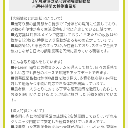
1ヶ月単位の変形労働時間制勤務
※週44時間の特例事業所
【店舗情報と応需状況について】
■最寄り駅の盛岡駅から徒歩で17分ほどの場所に位置しており、
通勤の利便性が高く生活環境も非常に充実している店舗です。
■処方箋は耳鼻科メインで応需しており、1日あたりの枚数は60
枚から120枚と、時期により変動があるものの安定しています。
■薬剤師4名と事務スタッフ3名が在籍しており、スタッフ全員で
協力しながら日々の調剤業務を円滑に進めている職場です。
【こんな取り組みをしています】
■e-Learningなどの教育システムを導入しており、日々の業務で
忙しい方でも自分のペースで知識をアップデートできます。
■備蓄医薬品数は約800品目を取り揃え、多種多様な処方内容に
対して迅速かつ柔軟に対応できる体制を構築しています。
■患者様一人ひとりに対する丁寧な服薬指導を徹底し、安心して
お薬を服用いただけるよう、地域に根ざした活動を続けていま
す。
【法人特徴について】
■盛岡市内に地域密着型の店舗を2店舗展開しており、いずれも
クリニック門前にて安定した経営を続けている法人です。
■採用窓口を薬剤師免許を持つ常務が担当しているため、現場の