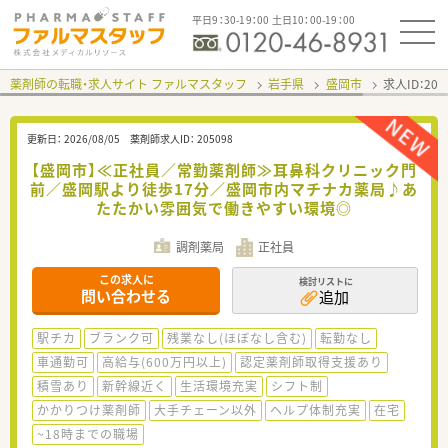
平日9：30-19：00 土日10：00-19：00
薬剤師の転職・求人サイト ファルマスタッフ
岩手県
盛岡市
求人ID：20
更新日：
2026/08/05
薬剤師求人ID：
205098
【盛岡市】≪正社員／常勤薬剤師≫耳鼻科クリニック門
前／盛岡駅より徒歩17分／盛岡市内マチナカ薬局♪あ
たたかい雰囲気で働きやすい環境◎
調剤薬局
正社員
この求人に
検討リストに
問い合わせる
追加
駅チカ
ブランク可
残業なし(ほぼなし含む)
転勤なし
車通勤可
高給与(600万円以上)
認定薬剤師取得支援あり
積雪あり
新幹線近く
生活環境充実
シフト制
かかりつけ薬剤師
大手チェーン以外
ヘルプ体制充実
在宅
~18時までの職場