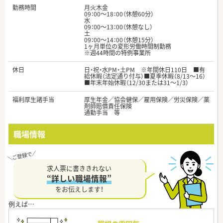
勤務時間
月火木金
09：00～18：00（休憩60分）
水
09：00～13：00（休憩なし）
土
09：00～14：00（休憩15分）
1ヶ月単位の変形労働時間制勤務
※週44時間の特例事業所
休日
日・祝・水PM・土PM ※年間休日110日 ■有
給休暇（法定通り付与）■夏季休暇（8/13～16）
■年末年始休暇（12/30または31～1/3）
福利厚生諸手当
厚生年金／協会健保／雇用保険／労災保険／薬
剤師賠償責任保険
通勤手当 等
職場情報
求人票に書ききれない
“詳しい職場情報”
をお伝えします！