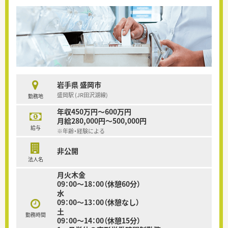
岩手県 盛岡市
盛岡駅 (JR田沢湖線)
勤務地
年収450万円～600万円
月給280,000円～500,000円
給与
※年齢・経験による
非公開
法人名
月火木金
09：00～18：00（休憩60分）
水
09：00～13：00（休憩なし）
土
勤務時間
09：00～14：00（休憩15分）