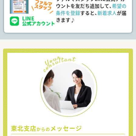
ウントを友だち追加して、
希望の
条件を登録
すると、
新着求人
が届
きます♪
東北支店
メッセージ
からの