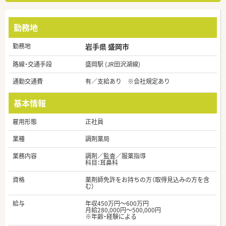
勤務地
勤務地
岩手県 盛岡市
路線・交通手段
盛岡駅 (JR田沢湖線)
通勤交通費
有／支給あり ※会社規定あり
基本情報
雇用形態
正社員
業種
調剤薬局
業務内容
調剤／監査／服薬指導
科目：耳鼻科
資格
薬剤師免許をお持ちの方（取得見込みの方を含
む）
給与
年収450万円～600万円
月給280,000円～500,000円
※年齢・経験による