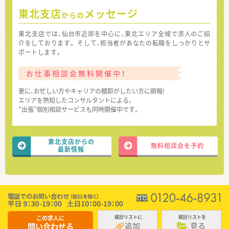
東北支店
メッセージ
からの
東北支店では、仙台市近郊を中心に、東北エリア全域で求人のご紹
介をしております。 そして、担当者があなたの転職をしっかりとサ
ポートします。
お仕事相談会無料開催中！
更に、お忙しい方やキャリアの棚卸がしたい方に朗報!
エリアを熟知したコンサルタントによる、
“出張”個別相談サービスも同時開催中です。
東北支店からの
無料相談会を予約
最新情報
この求人に
検討リストに
検討リストを
追加
見る
問い合わせる