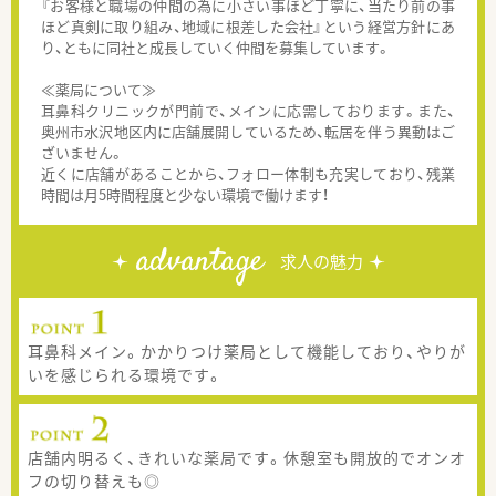
『お客様と職場の仲間の為に小さい事ほど丁寧に、当たり前の事
ほど真剣に取り組み、地域に根差した会社』という経営方針にあ
り、ともに同社と成長していく仲間を募集しています。
≪薬局について≫
耳鼻科クリニックが門前で、メインに応需しております。また、
奥州市水沢地区内に店舗展開しているため、転居を伴う異動はご
ざいません。
近くに店舗があることから、フォロー体制も充実しており、残業
時間は月5時間程度と少ない環境で働けます！
advantage
求人の魅力
耳鼻科メイン。かかりつけ薬局として機能しており、やりが
いを感じられる環境です。
店舗内明るく、きれいな薬局です。休憩室も開放的でオンオ
フの切り替えも◎