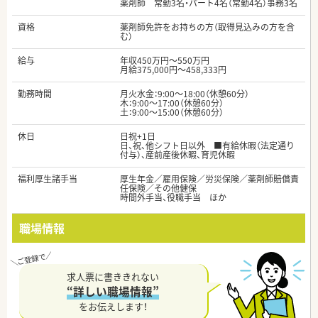
薬剤師 常勤3名・パート4名（常勤4名）事務3名
資格
薬剤師免許をお持ちの方（取得見込みの方を含
む）
給与
年収450万円～550万円
月給375,000円～458,333円
勤務時間
月火水金：9:00～18:00（休憩60分）
木：9:00～17:00（休憩60分）
土：9:00～15:00（休憩60分）
休日
日祝+1日
日、祝、他シフト日以外 ■有給休暇（法定通り
付与）、産前産後休暇、育児休暇
福利厚生諸手当
厚生年金／雇用保険／労災保険／薬剤師賠償責
任保険／その他健保
時間外手当、役職手当 ほか
職場情報
求人票に書ききれない
“詳しい職場情報”
をお伝えします！