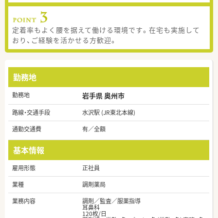
定着率もよく腰を据えて働ける環境です。在宅も実施して
おり、ご経験を活かせる方歓迎。
勤務地
勤務地
岩手県 奥州市
路線・交通手段
水沢駅 (JR東北本線)
通勤交通費
有／全額
基本情報
雇用形態
正社員
業種
調剤薬局
業務内容
調剤／監査／服薬指導
耳鼻科
120枚/日