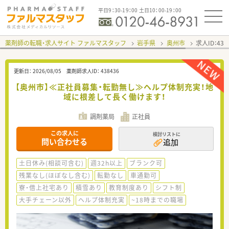
平日9：30-19：00 土日10：00-19：00
薬剤師の転職・求人サイト ファルマスタッフ
岩手県
奥州市
求人ID：43
更新日：
2026/08/05
薬剤師求人ID：
438436
【奥州市】≪正社員募集・転勤無し≫ヘルプ体制充実！地
域に根差して長く働けます！
調剤薬局
正社員
この求人に
検討リストに
問い合わせる
追加
土日休み(相談可含む)
週32h以上
ブランク可
残業なし(ほぼなし含む)
転勤なし
車通勤可
寮・借上社宅あり
積雪あり
教育制度あり
シフト制
大手チェーン以外
ヘルプ体制充実
~18時までの職場