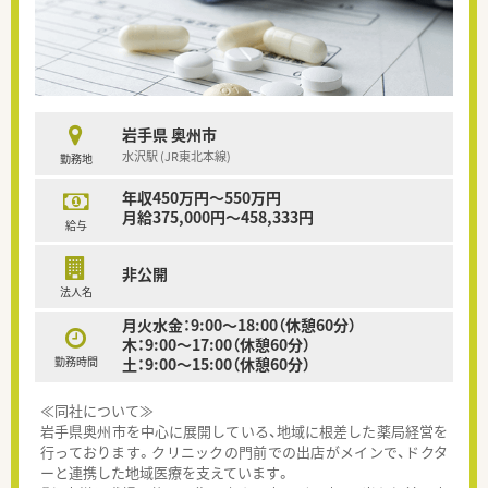
岩手県 奥州市
水沢駅 (JR東北本線)
勤務地
年収450万円～550万円
月給375,000円～458,333円
給与
非公開
法人名
月火水金：9:00～18:00（休憩60分）
木：9:00～17:00（休憩60分）
勤務時間
土：9:00～15:00（休憩60分）
≪同社について≫
岩手県奥州市を中心に展開している、地域に根差した薬局経営を
行っております。クリニックの門前での出店がメインで、ドクタ
ーと連携した地域医療を支えています。