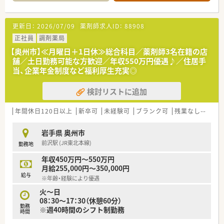
街のかかりつけ「My薬局」を目指し、
それぞれの街や地域に根ざす調剤薬局のキメ細やかなサービス
更新日：
2026/07/09
薬剤師求人ID：
88908
＼ご経験浅い方でもOK！これからの同社を担ってくれるような
を心がけ、
方を歓迎いたします／
医薬分業の時代を支える企業として成長を続けています。
正社員
調剤薬局
【奥州市】≪月曜日＋1日休≫総合科目／薬剤師3名在籍の店
舗／土日勤務可能な方歓迎／年収550万円優遇♪／住居手
当、企業年金制度など福利厚生充実◎
検討リストに追加
年間休日120日以上
新卒可
未経験可
ブランク可
残業なし(ほぼなし含む)
岩手県 奥州市
前沢駅 (JR東北本線)
勤務地
年収450万円～550万円
月給255,000円～350,000円
給与
※年齢・経験により優遇
火～日
08：30～17：30（休憩60分）
勤務
※週40時間のシフト制勤務
時間