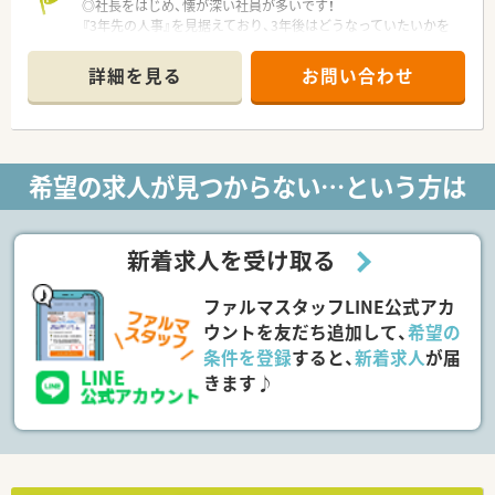
◎社長をはじめ、懐が深い社員が多いです！
『3年先の人事』を見据えており、3年後はどうなっていたいかを
ライフプランなどを踏まえて希望を聞いております。
年2回の面談を通して、心境などを伺い、産休育休の相談はもち
詳細を見る
お問い合わせ
ろんのこと、社員が長く、そして気持ちよく働けるような環境作
りをしています。
また、誕生日には、社長が毎年手書きのバースデーカードと一緒
にプレゼントがあります♪
店舗数が増えている今でも、変わらず『社員を想う』行動を継続
希望の求人が見つからない…という方は
されています。
◎教育体制がしっかりしています！
エリアマネージャーは、ほぼ新卒で入社しており、その際に泊ま
新着求人を受け取る
り込みで研修を受けており、しっかりと教育基盤がある同社で育
成されている方々です。
ファルマスタッフLINE公式アカ
その方々の元で現場研修（OJT）をしていただきます。
学術大会や、様々なセミナーにも積極的に参加しており、定期的
ウントを友だち追加して、
希望の
にスキルアップできるようバックアップしています。
条件を登録
すると、
新着求人
が届
きます♪
◎しっかり"あなた"をみて評価します！
ノルマは設けていなく、自身で決めた目標に対してのフィードバ
ックを定期面談で実施しその達成具合を評価しております。
『こうなっていたい』という想いを大切にし、立てた目標を達成
するにはどうしたらいいかを、一緒に考えサポートしています。