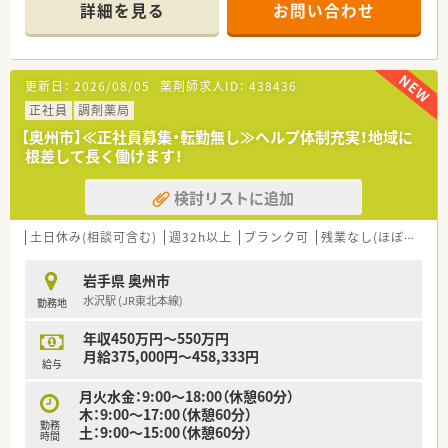
■新卒採用も積極的に行っており、若手も活躍できる環境は整っ
詳細を見る
お問い合わせ
ております。
■教育制度は集合研修やEラーニングを活用しております。
更新日：
2026/08/05
薬剤師求人ID：
438436
正社員
調剤薬局
【奥州市】≪正社員募集・転勤無し≫ヘルプ体制充実！地域に
根差して長く働けます！
検討リストに追加
土日休み(相談可含む)
週32h以上
ブランク可
残業なし(ほぼなし含む)
岩手県 奥州市
水沢駅 (JR東北本線)
勤務地
年収450万円～550万円
月給375,000円～458,333円
給与
月火水金：9:00～18:00（休憩60分）
木：9:00～17:00（休憩60分）
勤務
土：9:00～15:00（休憩60分）
時間