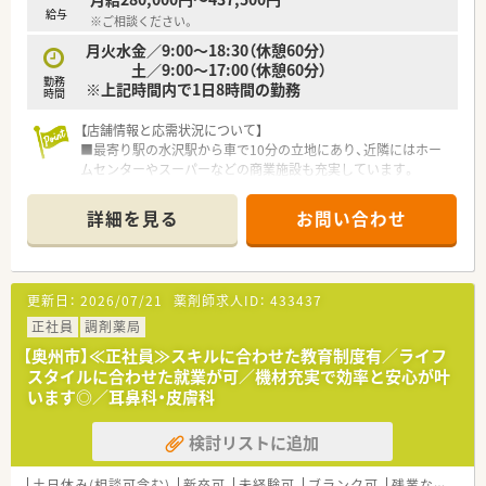
おり、ご経験やスキルをしっかりと評価します。
給与
※ご相談ください。
■勤務時間は平日の9時から18時までと土曜日の9時から13時ま
でとなっており、シフトによるお休みとなります。
月火水金／9:00～18:30（休憩60分）
■年俸制を採用しているため各種手当は給与にしっかりと含ま
土／9:00～17:00（休憩60分）
勤務
れており、住宅手当などの規定も別途有ります。
※上記時間内で1日8時間の勤務
時間
【店舗情報と応需状況について】
■最寄り駅の水沢駅から車で10分の立地にあり、近隣にはホー
ムセンターやスーパーなどの商業施設も充実しています。
■応需科目は整形外科や小児科など多岐にわたり、1日平均54枚
の処方箋を常勤2名非常勤1名の薬剤師体制で対応します。
詳細を見る
お問い合わせ
■月火水金は18時30分までの営業で、土曜日も17時まで開局し
ており、地域の患者様に密着した温かい医療を提供します。
【募集背景と求める人物像について】
更新日：
2026/07/21
薬剤師求人ID：
433437
■定期採用に伴う募集であり、チームワークを大切にし、周囲と
協力しながら業務に取り組める協調性のある方を求めていま
正社員
調剤薬局
す。
【奥州市】≪正社員≫スキルに合わせた教育制度有／ライフ
■人柄を重視した選考を行っており、年齢や体調面に不安がある
スタイルに合わせた就業が可／機材充実で効率と安心が叶
方や、他社を経験して出戻りをご希望の方も歓迎いたします。
います◎／耳鼻科・皮膚科
■患者様に寄り添い、地域に根ざした医療の提供に共感していた
だける、明るく前向きな姿勢で業務に臨める方を歓迎します。
検討リストに追加
【法人特徴について】
■岩手県を中心に40店舗以上を展開する地場の大手企業であ
土日休み(相談可含む)
新卒可
未経験可
ブランク可
残業なし(ほぼなし含む)