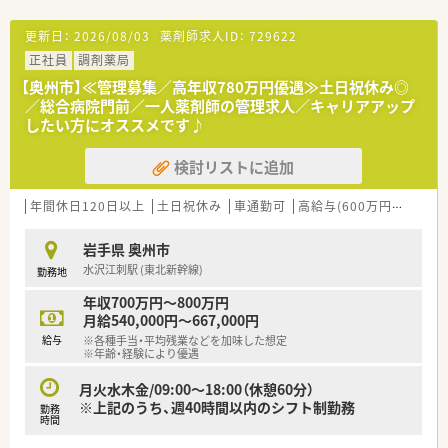
更新日：
2026/08/03
薬剤師求人ID：
729622
正社員
調剤薬局
【奥州市】≪管理募集／高年収780万円優遇≫土日祝休み◎
／総合病院門前／一人薬剤師の管理求人／キャリアアップ
したい方にオススメです♪
検討リストに追加
年間休日120日以上
土日祝休み
車通勤可
高給与(600万円以上)
管
岩手県 奥州市
水沢江刺駅 (東北新幹線)
勤務地
年収700万円～800万円
月給540,000円～667,000円
給与
※各種手当・平均残業などを加味した想定
※年齢・経験により優遇
月火水木金/09:00～18:00（休憩60分）
※上記のうち、週40時間以内のシフト制勤務
勤務
時間