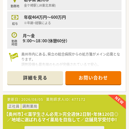
識とスキルを習得できる環境です。
金ケ崎駅 (JR東北本線)
勤務地
■電子薬歴などのシステムを活用し、チームで連携しながら効率
的かつ正確な調剤業務に取り組みます。
年収464万円～600万円
【法人特徴について】
※年齢・経験による
給与
■岩手県内を中心に40店舗を展開しており、地域に深く根差し
た安定した薬局運営を行っている企業です。
月～金
■患者様の生活に溶け込み親しまれる薬局づくりを方針とし、地
9：00～18：00（休憩60分）
勤務
域医療への貢献を続けています。
時間
■経営陣が現場の声を大切にする風土があり、薬剤師ファースト
な社風で機材導入なども相談しやすいです。
奥州市内にある、県立の総合病院からの処方箋がメイン応需とな
ります。
調剤設備も最先端のものが完備されているで安心。
希少な土日休みの完全週休2日制求人となります。
詳細を見る
お問い合わせ
≪薬局について≫
東日本を中心に展開している大手企業。
調剤併設店も多く展開しており、地域医療の担い手として、
より身近で、安心できるサービスをモットーとしています。
更新日：
2026/08/05
薬剤師求人ID：
477172
正社員
調剤薬局
【奥州市】≪薬学生さん必見≫完全週休2日制・年休120日◎
／地域に選ばれるマイ薬局を目指して／店舗見学受付中！