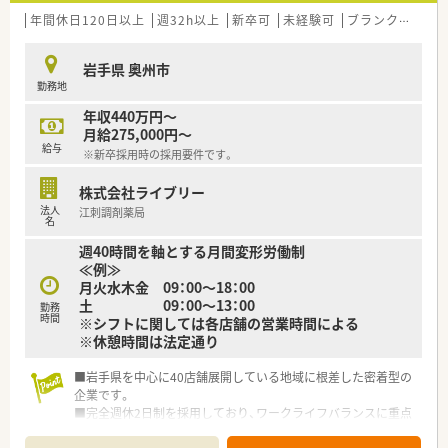
年間休日120日以上
週32h以上
新卒可
未経験可
ブランク可
残業
岩手県 奥州市
勤務地
年収440万円～
月給275,000円～
給与
※新卒採用時の採用要件です。
株式会社ライブリー
法人
江刺調剤薬局
名
週40時間を軸とする月間変形労働制
≪例≫
月火水木金 09：00～18：00
土 09：00～13：00
勤務
時間
※シフトに関しては各店舗の営業時間による
※休憩時間は法定通り
■岩手県を中心に40店舗展開している地域に根差した密着型の
企業です。
■完全週休2日制を採用しており、ワークライフバランスに重点
を置いている企業です。