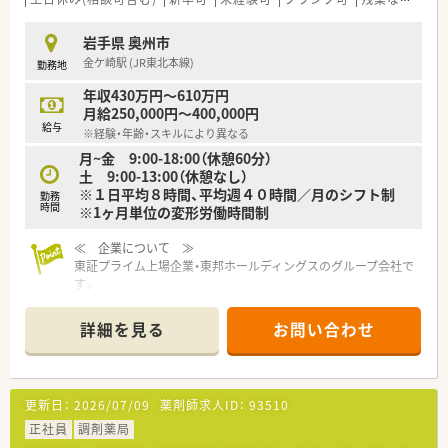
り、地域に密着した医療サービスの提供に尽力しています。
■東北の調剤薬局で初めてISO9001を認証取得しており、質の高
岩手県 奥州市
いサービスと患者様第一主義をモットーに掲げています。
金ケ崎駅 (JR東北本線)
勤務地
■休日や労働時間の短縮に積極的に取り組む企業として、厚生省
からゆとり創造賞を受賞している働きやすい環境が特徴です。
年収430万円～610万円
月給250,000円～400,000円
【求人情報について】
給与
※経験・年齢・スキルにより異なる
■正社員としての募集であり、ご経験やスキルをしっかりと評価
月~金 9:00-18:00（休憩60分）
し、最大で年収700万円までの高待遇をご相談可能です。
土 9:00-13:00（休憩なし）
■完全週休2日制を採用しており、年間休日120日以上とお休み
※１日平均８時間、平均週４０時間／月のシフト制
が多いため、仕事とプライベートの両立がしやすい求人です。
勤務
時間
※1ヶ月単位の変形労働時間制
■遠方からご就業される方のために社宅を完備しており、家賃の
60パーセントを補助する手厚い住宅手当をご用意しています。
≪ 企業について ≫
東証プライム上場企業・東邦ホールディングスのグループ会社で
す。
2013年に発足し、全国には400店舗程展開しており、東北だけで
も40店舗以上ございます。
詳細を見る
お問い合わせ
「全ては健康を願う人々のために」をモットーに、地域の皆さま
に信頼されるかかりつけ薬局を目指しています。
≪ ここがポイント ≫
更新日：
2026/07/09
薬剤師求人ID：
93510
☆教育・研修制度
フォローアップ研修・エキスパート研修・薬局長研修・管理者研修
正社員
調剤薬局
などスキルに合わせた研修制度をご用意。