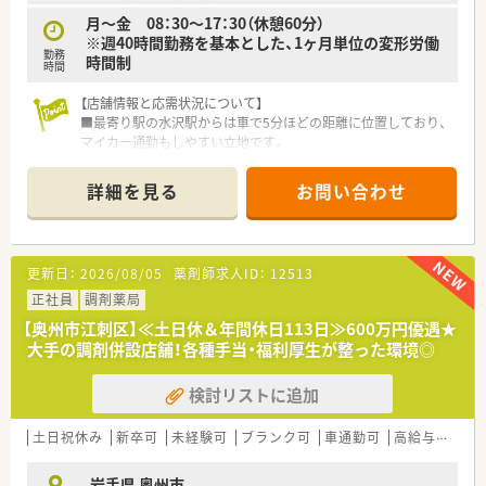
月～金 08：30～17：30（休憩60分）
※週40時間勤務を基本とした、1ヶ月単位の変形労働
勤務
時間制
時間
【店舗情報と応需状況について】
■最寄り駅の水沢駅からは車で5分ほどの距離に位置しており、
マイカー通勤もしやすい立地です。
■総合病院の門前で内科や皮膚科など多科目を応需し、1日約50
枚の処方箋に対応しています。
詳細を見る
お問い合わせ
■現在は常勤薬剤師4名と事務4名の体制を基本としており、手
厚い人員配置で運営されています。
【求人情報について】
更新日：
2026/08/05
薬剤師求人ID：
12513
■正社員としての採用で、年収は経験や年齢、前職の給与などを
考慮して448万円から700万円を提示します。
正社員
調剤薬局
■勤務時間は平日8時30分から17時30分までとなっており、メリ
【奥州市江刺区】≪土日休＆年間休日113日≫600万円優遇★
ハリをつけて働ける環境です。
大手の調剤併設店舗！各種手当・福利厚生が整った環境◎
■昇給は年1回、賞与は年2回支給され、安定した収入を得ながら
腰を据えて長く働ける職場です。
検討リストに追加
【想定される業務内容】
■主に保険調剤業務全般を担当し、丁寧な服薬指導や薬歴管理を
土日祝休み
新卒可
未経験可
ブランク可
車通勤可
高給与(600万円以上)
通じて患者様の健康をサポートします。
■総合病院の多岐にわたる処方箋を扱うため、幅広い診療科の知
岩手県 奥州市