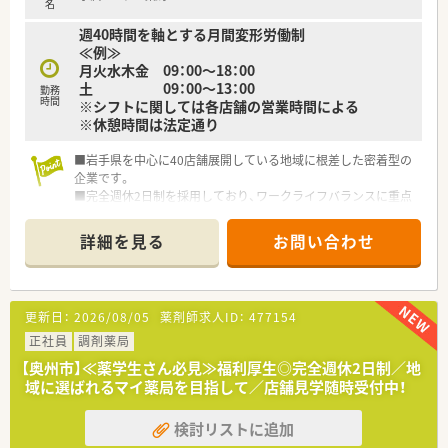
名
週40時間を軸とする月間変形労働制
≪例≫
月火水木金 09：00～18：00
土 09：00～13：00
勤務
時間
※シフトに関しては各店舗の営業時間による
※休憩時間は法定通り
■岩手県を中心に40店舗展開している地域に根差した密着型の
企業です。
■完全週休2日制を採用しており、ワークライフバランスに重点
を置いている企業です。
■新卒採用も積極的に行っており、若手も活躍できる環境は整っ
詳細を見る
お問い合わせ
ております。
■教育制度は集合研修やEラーニングを活用しております。
更新日：
2026/08/05
薬剤師求人ID：
477154
正社員
調剤薬局
【奥州市】≪薬学生さん必見≫福利厚生◎完全週休2日制／地
域に選ばれるマイ薬局を目指して／店舗見学随時受付中！
検討リストに追加