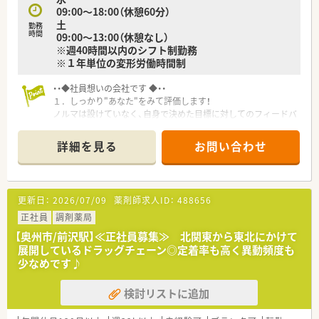
09:00～18:00（休憩60分）
土
勤務
時間
09:00～13:00（休憩なし）
※週40時間以内のシフト制勤務
※１年単位の変形労働時間制
・・◆社員想いの会社です ◆・・
１．しっかり"あなた"をみて評価します！
ノルマは設けていなく、自身で決めた目標に対してのフィードバ
ックを定期面談で実施しその達成具合を評価しております。
『こうなっていたい』という想いを大切にし、立てた目標を達成
詳細を見る
お問い合わせ
するにはどうしたらいいかを、一緒に考えサポートしています。
２．社長をはじめ、懐が深い社員が多いです！
『3年先の人事』を見据えており、3年後はどうなっていたいかを
更新日：
2026/07/09
薬剤師求人ID：
488656
ライフプランなどを踏まえて希望を聞いております。
年2回の面談を通して、心境などを伺い、産休育休の相談はもち
正社員
調剤薬局
ろんのこと、社員が長く、そして気持ちよく働けるような環境作
【奥州市/前沢駅】≪正社員募集≫ 北関東から東北にかけて
りをしています。
展開しているドラッグチェーン◎定着率も高く異動頻度も
また、誕生日には、社長が毎年手書きのバースデーカードと一緒
少なめです♪
にプレゼントがあります♪
店舗数が増えている今でも、変わらず『社員を想う』行動を継続
検討リストに追加
されています。