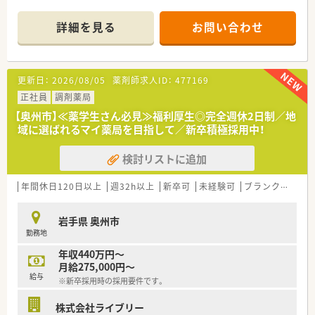
を置いている企業です。
■新卒採用も積極的に行っており、若手も活躍できる環境は整っ
詳細を見る
お問い合わせ
ております。
■教育制度は集合研修やEラーニングを活用しております。
更新日：
2026/08/05
薬剤師求人ID：
477169
正社員
調剤薬局
【奥州市】≪薬学生さん必見≫福利厚生◎完全週休2日制／地
域に選ばれるマイ薬局を目指して／新卒積極採用中！
検討リストに追加
年間休日120日以上
週32h以上
新卒可
未経験可
ブランク可
残業
岩手県 奥州市
勤務地
年収440万円～
月給275,000円～
給与
※新卒採用時の採用要件です。
株式会社ライブリー