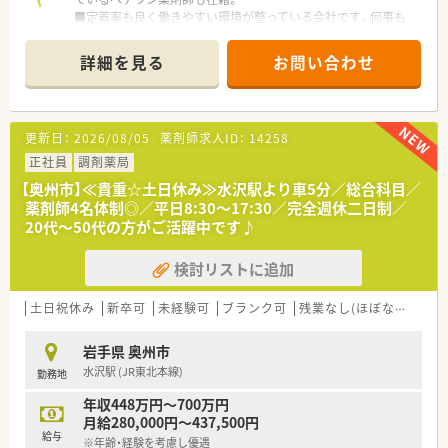
■定着率も良く働きやすい環境が整っている会社です。何事も
相談しやすく、私生活に合わせて勤務について相談できます。
■ドミナントで出店しておりヘルプ体制も万全です。皆さんお
詳細を見る
お問い合わせ
互い様精神で助け合いながら勤務しています。
■監査機材も導入されており、安心して働ける環境を整えていま
す。患者様との服薬指導の時間も充実させることができていま
す。
更新日：
2026/08/05
薬剤師求人ID：
14258
■地域の薬局が出資してできた薬局なので信頼のおける会社で
す。
正社員
調剤薬局
【奥州市】≪貴重☆土日休み≫水沢駅より車5分／総合科目／
薬剤師4名体制◎／平日8:30～17:30／完全週休二日制／
20代～50代の方がご活躍中です♪
検討リストに追加
土日祝休み
新卒可
未経験可
ブランク可
残業なし(ほぼなし含む)
岩手県 奥州市
水沢駅 (JR東北本線)
勤務地
年収448万円～700万円
月給280,000円～437,500円
給与
※年齢・経験を考慮し優遇