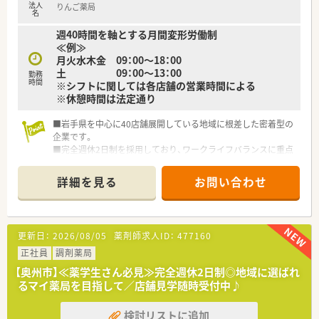
法人
りんご薬局
名
週40時間を軸とする月間変形労働制
≪例≫
月火水木金 09：00～18：00
土 09：00～13：00
勤務
時間
※シフトに関しては各店舗の営業時間による
※休憩時間は法定通り
■岩手県を中心に40店舗展開している地域に根差した密着型の
企業です。
■完全週休2日制を採用しており、ワークライフバランスに重点
を置いている企業です。
■新卒採用も積極的に行っており、若手も活躍できる環境は整っ
詳細を見る
お問い合わせ
ております。
■教育制度は集合研修やEラーニングを活用しております。
更新日：
2026/08/05
薬剤師求人ID：
477160
正社員
調剤薬局
【奥州市】≪薬学生さん必見≫完全週休2日制◎地域に選ばれ
るマイ薬局を目指して／店舗見学随時受付中♪
検討リストに追加