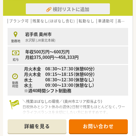
検討リストに追加
ブランク可
残業なし(ほぼなし含む)
転勤なし
車通勤可
高給与(600万円以上)
岩手県 奥州市
水沢駅 (JR東北本線)
勤務地
年収500万円～600万円
月給375,000円～458,333円
給与
月火木金 08：30〜17：30（休憩60分）
月火木金 09：15～18：15（休憩60分）
水土 08：30〜12：30（休憩なし）
勤務
水土 09：00〜13：00（休憩なし）
時間
※週40時間シフト制勤務
＼残業ほぼなしの環境／（奥州市エリア担当より）
日祝休みとシフト休みの週休2日制で残業もほとんどなく、ワー
クライフバランスを大切にしたい方におすすめです。
＊------------------------------------------＊
詳細を見る
お問い合わせ
【店舗情報と応需状況について】
■水沢駅から車で6分ほどの場所に立地しており、マイカー通勤