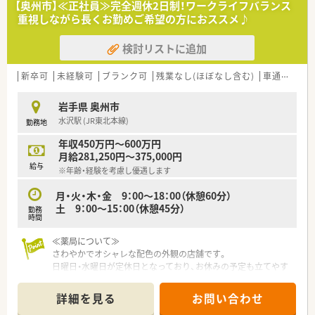
【奥州市】≪正社員≫完全週休2日制！ワークライフバランス
また、e-learningを導入しており、こちらは会社で費用補助をし
重視しながら長くお勤めご希望の方におススメ♪
ています。
その他、学会発表にも積極的に参加しており、日々の取り組みか
検討リストに追加
ら奨励し、調剤過誤防止については全社共有しています。
☆福利厚生面
産前・産後・育児休暇は100%取得可能で、時短勤務で働く社員も
新卒可
未経験可
ブランク可
残業なし(ほぼなし含む)
車通勤可
多数いる環境です。
また、転居を伴う異動はなく、キャリアやライフプランの希望に
岩手県 奥州市
応じて、長く安心して働ける環境作りをしております。
水沢駅 (JR東北本線)
勤務地
≪ 薬局について ≫
年収450万円～600万円
電子薬歴をはじめ、レセプト用コンピュータ、POSレジ、在庫管
月給281,250円～375,000円
理システムを連動させ、
給与
※年齢・経験を考慮し優遇します
レセプト用コンピュータに処方内容を入力するだけで在庫情報
がサーバーに集約できるシステムなどを導入し、安全かつ、効率
月・火・木・金 9：00～18：00（休憩60分）
的に就業できるような環境作りをしています。
土 9：00～15：00（休憩45分）
勤務
主に近隣の内科、小児科、皮膚科をメインに応需しており、薬剤
時間
師は常時3名～4名の体制で行っております。
待合室にはキッズコーナーを設置しており、お子様連れの方でも
≪薬局について≫
安心してご利用頂けるような店舗作りです。
さわやかでオシャレな配色の外観の店舗です。
日曜日・水曜日が定休日となっており、お休みの予定も立てやす
≪ こんな方はぜひ！ ≫
く
・ライフプランやライフスタイルに合わせた就業できる環境で、
生活のリズムも一定で落ち着いて働き続けることができる薬局
詳細を見る
お問い合わせ
長く地域に根付いて働きたい方
です。
・システムがそろっている環境で働きたい方