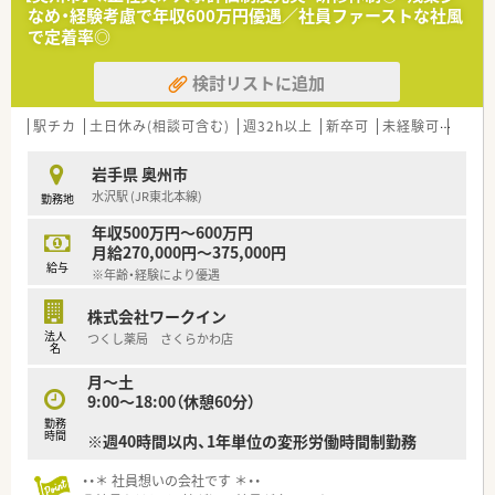
なめ・経験考慮で年収600万円優遇／社員ファーストな社風
で定着率◎
検討リストに追加
駅チカ
土日休み(相談可含む)
週32h以上
新卒可
未経験可
ブラ
岩手県 奥州市
水沢駅 (JR東北本線)
勤務地
年収500万円～600万円
月給270,000円～375,000円
給与
※年齢・経験により優遇
株式会社ワークイン
法人
つくし薬局 さくらかわ店
名
月～土
9:00～18:00（休憩60分）
勤務
時間
※週40時間以内、1年単位の変形労働時間制勤務
・・＊ 社員想いの会社です ＊・・