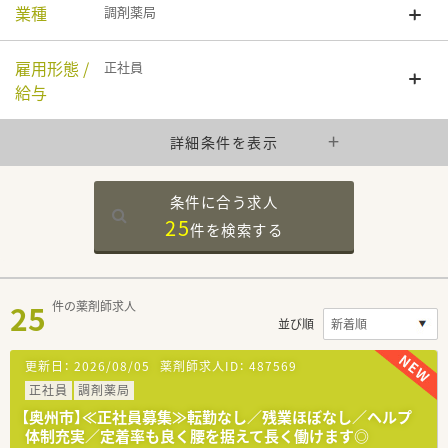
業種
調剤薬局
雇用形態 /
正社員
給与
詳細条件を表示
条件に合う求人
25
件を
検索する
25
件の薬剤師求人
並び順
更新日：
2026/08/05
薬剤師求人ID：
487569
正社員
調剤薬局
【奥州市】≪正社員募集≫転勤なし／残業ほぼなし／ヘルプ
体制充実／定着率も良く腰を据えて長く働けます◎