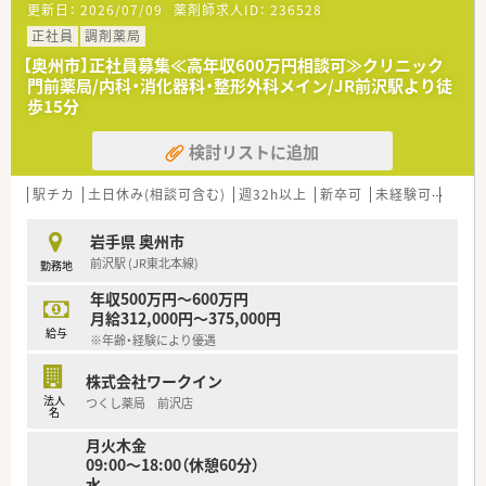
更新日：
2026/07/09
薬剤師求人ID：
236528
・・＊ 企業紹介 ＊・・
正社員
調剤薬局
岩手県に本社を構える地場チェーン薬局です！
【奥州市】正社員募集≪高年収600万円相談可≫クリニック
新規出店も継続しており、県内には20店舗以上ございます。
門前薬局/内科・消化器科・整形外科メイン/JR前沢駅より徒
平均年齢は37歳と比較的若く、懐が深い社員が多く在籍してい
歩15分
ます。
薬局は、クリニック門前から病院門前などに出店しているため、
どんな経験を積みたいかによって選ぶことも可能です！
検討リストに追加
・・＊ 薬局紹介 ＊・・
駅チカ
土日休み(相談可含む)
週32h以上
新卒可
未経験可
ブラ
内科クリニック門前の薬局です。
広い道路に面した施設の中にあり、待合室が広く患者様がゆった
岩手県 奥州市
りお待ちいただけるようになっています。調剤室の動線も整えて
おり、整理整頓がしっかりされています。施設調剤も実施してい
前沢駅 (JR東北本線)
勤務地
るため、一包化・予製もお願いしています。門前のクリニックと
年収500万円～600万円
の関係性も良好で、専門外の処方も触れられます。従業員同士の
月給312,000円～375,000円
連携もできており、風通しの良い雰囲気の店舗です。
給与
※年齢・経験により優遇
・・＊ こんな方はぜひ！ ＊・・
◎服薬指導などに力をいれ、対応力などを身に着けていきたい方
株式会社ワークイン
◎将来こうなりたいというキャリアプランがあり、しっかりとし
法人
つくし薬局 前沢店
名
た制度があった上で長く働きたい方
◎これから様々なことを学びたい意欲があり、転勤なく働きたい
月火木金
方
09:00～18:00（休憩60分）
水