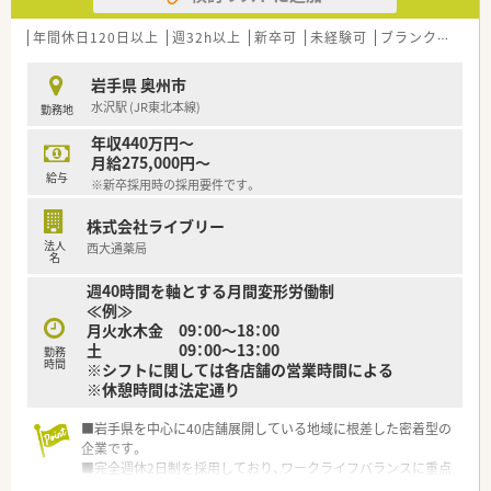
年間休日120日以上
週32h以上
新卒可
未経験可
ブランク可
残業
岩手県 奥州市
水沢駅 (JR東北本線)
勤務地
年収440万円～
月給275,000円～
給与
※新卒採用時の採用要件です。
株式会社ライブリー
法人
西大通薬局
名
週40時間を軸とする月間変形労働制
≪例≫
月火水木金 09：00～18：00
土 09：00～13：00
勤務
時間
※シフトに関しては各店舗の営業時間による
※休憩時間は法定通り
■岩手県を中心に40店舗展開している地域に根差した密着型の
企業です。
■完全週休2日制を採用しており、ワークライフバランスに重点
を置いている企業です。