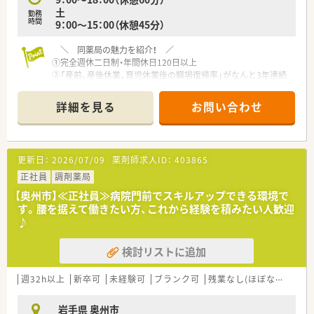
土
勤務
時間
9：00～15：00（休憩45分）
＼ 同薬局の魅力を紹介！ ／
①完全週休二日制・年間休日120日以上
②「産前、産後休業、育児休業後の職場復帰率」がなんと3年連続
100％達成中！
③独立支援制度も実施・充実した教育制度有
詳細を見る
お問い合わせ
⇓
福利厚生やワークライフバランスに重点を置いており、【産前、
産後休業】、【育児休業】、【時短勤務】等の制度も多くの社員が利
用し自身のライフステージに合わせた働き方が実現できます。
更新日：
2026/07/09
薬剤師求人ID：
403865
また、新卒採用を積極的に行っている関係で、経験浅い方から豊
富な方までスキルに合わせた教育制度がございます。
正社員
調剤薬局
そして将来の薬剤師の育成で、独立支援制度も行っています。独
【奥州市】≪正社員≫病院門前でスキルアップできる環境で
立後もしっかりフォローするのが同社の特徴です。
す。腰を据えて働きたい方、これから経験を積みたい人歓迎
♪
◎企業について
岩手県41店舗・青森県1店舗展開しております。
検討リストに追加
東北の調剤薬局初となるISO9001を認証取得している信頼ある
企業です。
「患者様第一主義」を貫き、地域医療の担い手となることをモッ
週32h以上
新卒可
未経験可
ブランク可
残業なし(ほぼなし含む)
トーとしており、
多くの顧客の心を掴み、北東北ナンバーワンの薬局として成長を
岩手県 奥州市