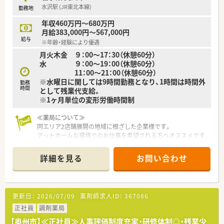
続けています。
水沢駅 (JR東北本線)
勤務地
医療や介護現場との連携により、調剤の必要性をあらためて知っ
てもらう在宅訪問管理業務なども積極的におこなっています。
年収460万円～680万円
月給383,000円～567,000円
◎薬局について
給与
※年齢・経験により優遇
日曜日と水曜日が定休日となる完全週休2日制です。
月火木金 ９：00～17：30（休憩60分）
そのため、お休みの予定も立てやすく、プライベートと安定して
水 ９：00～19：00（休憩60分）
両立を図ることが可能です！
11：00～21：00（休憩60分）
薬剤師は基本3名体制で、無理のない仕事量で残業時間も月5時
※水曜日に関しては9時間勤務となり、1時間は時間外
間程度と少ない環境です。
勤務
時間
として残業代支給。
内科・小児科をメインに応需している関係から、店舗内にはキッ
※1ヶ月単位の変形労働時間制
ズスペースがあり、お子様連れの方でも安心してお待ちいただけ
るような環境作りをしています。
≪薬局について≫
＼ こんな方がぜひご応募ください！ ／
同エリア2店舗展開の地域に根ざした企業様です。
・思いやりをもって接することができ、気配りができる方
アットホームな環境でのお仕事を希望される方へオススメです
・しっかりお休みを確保できる環境で、オンオフの切り替えよく
♪
働きたい方
詳細を見る
お問い合わせ
・経験浅い方も大歓迎！教育体制が整っている環境で働きたい方
更新日：
2026/07/09
薬剤師求人ID：
367086
正社員
調剤薬局
【奥州市】≪正社員≫人事評価制度充実・研修体制◎・残業少