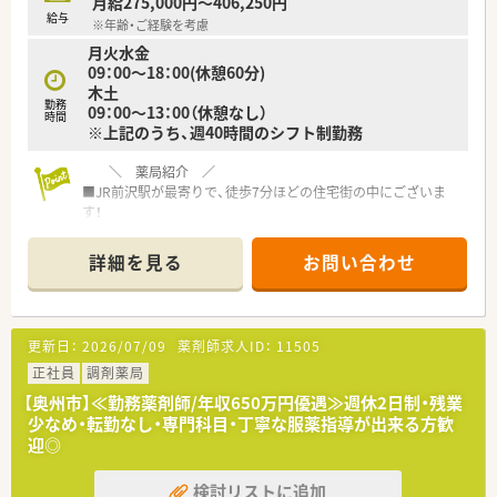
月給275,000円～406,250円
す。
給与
※年齢・ご経験を考慮
■調剤事務が薬剤師を積極的にフォローする体制が整っており、
月火水金
対人業務に集中できる効率的なワークフローが構築されていま
09：00～18：00(休憩60分)
す。
木土
勤務
09：00～13：00（休憩なし）
時間
※上記のうち、週40時間のシフト制勤務
＼ 薬局紹介 ／
■JR前沢駅が最寄りで、徒歩7分ほどの住宅街の中にございま
す！
駅から近く通勤も便利で、お車での通勤も可能です。
■内科・循環器科・外科をメインに応需しています
詳細を見る
お問い合わせ
■薬局内平均年齢は45歳。
管理薬剤師は40代女性で、他に事務が2名おり、無理のない仕事
量で進めています。
更新日：
2026/07/09
薬剤師求人ID：
11505
＼ ここが魅力です！ ／
◇完全週休二日制・年間休日120日以上◇
正社員
調剤薬局
◇「産前、産後休業、育児休業後の職場復帰率」がなんと3年連続
【奥州市】≪勤務薬剤師/年収650万円優遇≫週休2日制・残業
100％達成中！◇
少なめ・転勤なし・専門科目・丁寧な服薬指導が出来る方歓
◇独立支援制度も実施・充実した教育制度有◇
迎◎
‥‥‥‥‥‥‥‥
福利厚生やワークライフバランスに重点を置いており、【産前、
検討リストに追加
産後休業】、【育児休業】、【時短勤務】等の制度も多くの社員が利