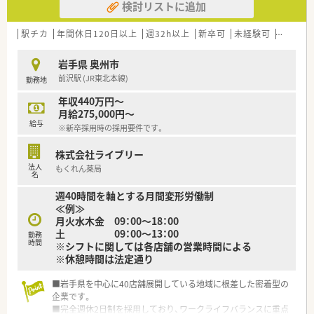
検討リストに追加
駅チカ
年間休日120日以上
週32h以上
新卒可
未経験可
ブラン
岩手県 奥州市
前沢駅 (JR東北本線)
勤務地
年収440万円～
月給275,000円～
給与
※新卒採用時の採用要件です。
株式会社ライブリー
法人
もくれん薬局
名
週40時間を軸とする月間変形労働制
≪例≫
月火水木金 09：00～18：00
土 09：00～13：00
勤務
時間
※シフトに関しては各店舗の営業時間による
※休憩時間は法定通り
■岩手県を中心に40店舗展開している地域に根差した密着型の
企業です。
■完全週休2日制を採用しており、ワークライフバランスに重点