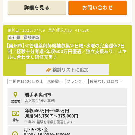
います。
詳細を見る
お問い合わせ
◆調剤室は整理整頓がされており、清潔感がある店舗です。
◆専門的な処方を行っているため、服薬指導に時間を割けれるよ
う、業務効率よく進めています。
更新日：
2026/07/09
薬剤師求人ID：
414530
≪ 企業について ≫
◆岩手県に本社を置き、奥州市と北上市に店舗展開をしており、
正社員
調剤薬局
現在は3店舗ございます。
【奥州市】≪管理薬剤師候補募集≫日曜・水曜の完全週休2日
◆店舗間の無理な異動や転勤も無いため、定着して働くすること
制／経験十分考慮・年収600万円優遇／独立支援あり／スキ
が可能な環境です。
ルに合わせた研修充実♪
地域密着型の店舗を目指しているため、かかりつけ薬局として地
域の皆様へ医療サービスで貢献しています。
検討リストに追加
◆代表も薬剤師として現場に出ており、現場での意見を大事市に
しています。
改善を含めた意見も発信しやすい環境づくりをされている会社
年間休日120日以上
未経験可
ブランク可
残業なし(ほぼなし含む)
です。
岩手県 奥州市
≪ こんな方にオススメ ≫
水沢駅 (JR東北本線)
勤務地
◆専門的な科目を学べる環境で働きたい方
◆患者様や一緒に働く周りの方々とコミュケーションを大事に
年収550万円～600万円
でき、寄り添った対応ができる方
月給343,750円～375,000円
給与
※年齢・経験を考慮し優遇します
月・火・木・金
9：00～18：00（休憩60分）