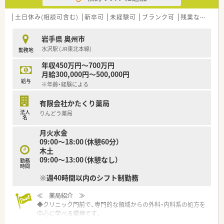
用し自身のライフステージに合わせた働き方が実現できます。
また、新卒採用を積極的に行っている関係で、経験浅い方から豊
土日休み(相談可含む)
新卒可
未経験可
ブランク可
残業なし(ほぼなし含む)
富な方までスキルに合わせた教育制度がございます。
そして将来の薬剤師の育成で、独立支援制度も行っています。独
岩手県 奥州市
立後もしっかりフォローするのが同社の特徴です。
水沢駅 (JR東北本線)
勤務地
＼ 企業について ／
年収450万円～700万円
岩手・青森県内で40店舗ほど展開しております。
月給300,000円～500,000円
東北の調剤薬局初となるISO9001を認証取得している信頼ある
給与
※年齢・経験による
企業です。
地域密着のかかりつけ薬局として事業展開をしてきました。
有限会社かたくり薬局
多くの顧客の心を掴み、北東北ナンバーワンの薬局として成長を
法人
りんどう薬局
続けています。
名
そして、医療や介護現場との連携により、調剤の必要性をあらた
月火水金
めて知ってもらう在宅訪問管理業務なども積極的におこなって
09:00～18:00（休憩60分）
います。
木土
09:00～13:00（休憩なし）
＼ こんな方にオススメ！ ／
勤務
時間
◇プライベートや家庭との両立を図りたい方
※週40時間以内のシフト制勤務
◇経験を活かし年収アップしていきたい方
≪ 薬局紹介 ≫
◆クリニック門前で、専門的な領域からの外科・内科系の処方を
中心に学べる環境です。
同薬局のオープン当初から門前のドクターと地域医療を支えて