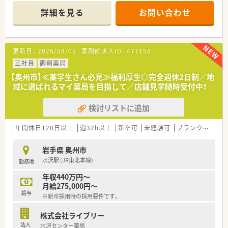
■新卒採用も積極的に行っており、若手も活躍できる環境は整っ
詳細を見る
お問い合わせ
ております。
■教育制度は集合研修やEラーニングを活用しております。
更新日：
2026/08/05
薬剤師求人ID：
477156
正社員
調剤薬局
【奥州市】≪薬学生さん必見≫福利厚生◎完全週休2日制／地
域に選ばれるマイ薬局を目指して／店舗見学随時受付中！
検討リストに追加
年間休日120日以上
週32h以上
新卒可
未経験可
ブランク可
残業
岩手県 奥州市
水沢駅 (JR東北本線)
勤務地
年収440万円～
月給275,000円～
給与
※新卒採用時の採用要件です。
株式会社ライブリー
法人
水沢センター薬局