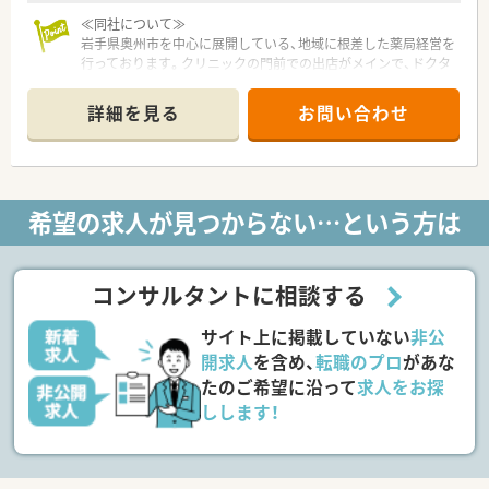
≪同社について≫
岩手県奥州市を中心に展開している、地域に根差した薬局経営を
行っております。クリニックの門前での出店がメインで、ドクタ
ーと連携した地域医療を支えています。
『お客様と職場の仲間の為に小さい事ほど丁寧に、当たり前の事
詳細を見る
お問い合わせ
ほど真剣に取り組み、地域に根差した会社』という経営方針にあ
り、ともに同社と成長していく仲間を募集しています。
≪薬局について≫
耳鼻科クリニックが門前で、メインに応需しております。また、
希望の求人が見つからない…という方は
奥州市水沢地区内に店舗展開しているため、転居を伴う異動はご
ざいません。
近くに店舗があることから、フォロー体制も充実しており、残業
時間は月5時間程度と少ない環境で働けます！
コンサルタントに相談する
サイト上に掲載していない
非公
開求人
を含め、
転職のプロ
があな
たのご希望に沿って
求人をお探
しします！