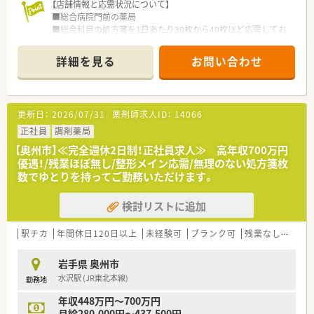
【店舗情報と応需状況について】
■総合病院門前の薬局
■総合科目の処方箋を1日あたり30枚から40枚ほど応需してお
り、幅広い知識を身につけることが可能です。
■薬剤師は1名から2名体制で事務員2名が在籍しており、時間帯
詳細を見る
お問い合わせ
によっては1人薬剤師での対応も発生します。
【募集背景と求める人物像について】
■今回は事業の引き継ぎに伴う現管理薬剤師の退職により、後任
更新日：
2026/07/31
薬剤師求人ID：
14066
として活躍いただける方を急募しております。
■周囲とのチームワークを大切にしながら、店舗運営や業務効率
正社員
調剤薬局
化に協力して取り組める方を歓迎いたします。
【奥州市】≪完全週休2日制！正社員求人≫ 高年収700万円
■将来的な独立を目指す方や、現場感覚のある経営陣のもとで薬
優遇！/残業ほぼ無し/整形メイン応需/無理のない処方箋枚
局管理のスキルを磨きたい方に最適な環境です。
数でゆとりを持ってご勤務いただけます。
【法人特徴について】
検討リストに追加
■宮城県と岩手県を中心に調剤薬局を4店舗展開し、グループ全
体では約20店舗を運営する安定した法人です。
■代表取締役自身が薬剤師免許を保有しており、現場の状況を深
駅チカ
年間休日120日以上
未経験可
ブランク可
残業なし(ほぼなし含む)
く理解した風通しの良い経営を行っています。
■全店舗において最新の機材を積極的に導入しており、従業員の
岩手県 奥州市
負担軽減と業務の効率化を推進し続けています。
水沢駅 (JR東北本線)
勤務地
【求人情報について】
年収448万円～700万円
■管理薬剤師の募集として年収700万円から780万円を提示して
月給280,000円～437,500円