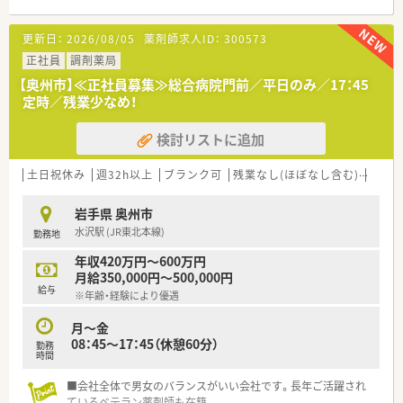
が可能で毎日の通勤の負担を少なくすることができます。
■内科をはじめとする複数科目の処方箋を、1日あたり平均140
更新日：
2026/08/05
薬剤師求人ID：
300573
枚ほど応需している忙しくもやりがいのある職場です。
■薬剤師は常勤3名とパート4名が在籍し、医療事務3名と協力し
正社員
調剤薬局
て日々の調剤業務をスムーズに進めている環境です。
【奥州市】≪正社員募集≫総合病院門前／平日のみ／17：45
定時／残業少なめ！
【法人特徴について】
■地域に根ざした医療の提供を目指し、患者様一人ひとりに寄り
検討リストに追加
添った温かみのある薬局運営を大切にしている安定企業です。
■従業員が長く安心して働き続けられるように、産休や育休など
の福利厚生制度の充実を図ることに力を入れている法人です。
土日祝休み
週32h以上
ブランク可
残業なし(ほぼなし含む)
転勤
■関連会社との連携も行っており、地域の医療ネットワークに貢
献しながら質の高いサービスの提供を追求し続けています。
岩手県 奥州市
水沢駅 (JR東北本線)
勤務地
【求人情報について】
■調剤経験がある方を対象とした正社員求人で、これまでの経験
年収420万円～600万円
やスキルを評価し年収500万円から600万円のご相談が可能で
月給350,000円～500,000円
す。
給与
※年齢・経験により優遇
■日曜日と祝日に加えてシフトによる休日が設けられており、仕
事とプライベートの予定を調整しやすい勤務体系となっていま
月～金
す。
08：45～17：45（休憩60分）
勤務
■転居を伴う就業をご検討の方には転居費補助や借上社宅制度
時間
も用意されており、遠方からのご応募も安心して行える求人で
す。
■会社全体で男女のバランスがいい会社です。長年ご活躍され
ているベテラン薬剤師も在籍。