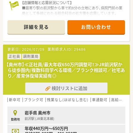
【店舗情報と応需状況について】
■最寄り駅の前沢駅から車で約8分の立地にあり、病院門前の薬
局として多岐にわたる総合科目の処方箋を応需しています。
■1日あたりの処方箋枚数は平均60枚から70枚程度で、薬剤師3
名と事務員3.5名の体制にて日々の業務を分担しています。
詳細を見る
お問い合わせ
■営業時間は火曜日から日曜日の8時30分から17時30分までと
なっており、月曜日と他1日が休日のシフト制を採用していま
す。
更新日：
2026/07/09
薬剤師求人ID：
29486
【法人特徴について】
■従業員数8万人を超える大手グループの一員であり、リネンリ
正社員
調剤薬局
ースや医療食品事業を展開する企業とも密接に連携していま
【奥州市】≪正社員/最大年収650万円調整可！≫JR前沢駅か
す。
ら徒歩圏内/複数科目学べる環境／ブランク相談可／社宅あ
■調剤薬局経営のみならず福祉事業にも注力しており、医療と介
り／産育休復帰実績有◎
護の両面から地域住民の生活をトータルで支える法人です。
■全国規模のネットワークを活かした医薬品の安定供給や、バー
検討リストに追加
コードによる過誤防止システムの全店導入など安全面も万全で
す。
新卒可
ブランク可
残業なし(ほぼなし含む)
車通勤可
高給与(600万円以上)
【職場環境と雰囲気】
■40代のスタッフを中心に構成された落ち着きのある職場で、
岩手県 奥州市
経験豊富な薬剤師が在籍しているため相談もしやすい環境で
前沢駅 (JR東北本線)
勤務地
す。
■現場の裁量を重視する支店制度を導入しており、自由な発想で
年収440万円～650万円
地域に合わせたサービスを提案できる風通しの良さがありま