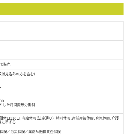
TC販売
取得見込みの方を含む）
円
00
軸とした月間変形労働制
年間休日110日、有給休暇（法定通り）、特別休暇、産前産後休暇、育児休暇、介護
定に準ずる
保険／労災保険／薬剤師賠償責任保険