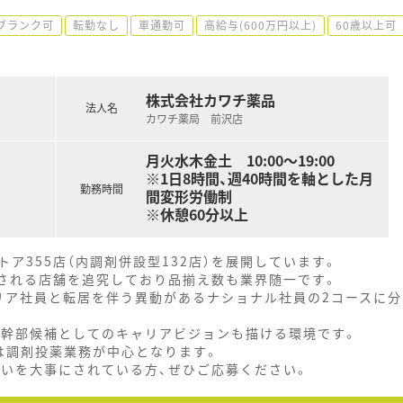
ブランク可
転勤なし
車通勤可
高給与(600万円以上)
60歳以上可
株式会社カワチ薬品
法人名
カワチ薬局 前沢店
月火水木金土 10:00～19:00
※1日8時間、週40時間を軸とした月
勤務時間
間変形労働制
※休憩60分以上
ア355店（内調剤併設型132店）を展開しています。
とされる店舗を追究しており品揃え数も業界随一です。
リア社員と転居を伴う異動があるナショナル社員の2コースに分
、幹部候補としてのキャリアビジョンも描ける環境です。
は調剤投薬業務が中心となります。
思いを大事にされている方、ぜひご応募ください。