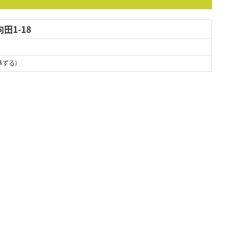
田1-18
準ずる）