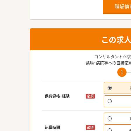
職場情
この求
コンサルタントへ求
薬局・病院等への直接応
1
保有資格・経験
必須
転職時期
必須