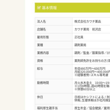
基本情報
法人名
株式会社カワチ薬品
店舗名
カワチ薬局 前沢店
雇用形態
正社員
業種
調剤薬局
業務内容
調剤／監査／服薬指導／O
資格
薬剤師免許をお持ちの方（
給与
年収480万円～600万円
月給320,000円～400,000
※経験者例・スキル等考慮
勤務時間
月火水木金土 10:00～19:
※1日8時間、週40時間を
※休憩60分以上
休日
日祝ほかシフトによる / 
休暇、生理休暇ほか社内規
福利厚生諸手当
厚生年金／協会健保／雇用