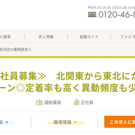
平日9：30-19：00 土日10：00-19：
人検索
求人特集
転職ガイド
ファル
前沢店の薬剤師求人
≪正社員募集≫ 北関東から東北に
ーン◎定着率も高く異動頻度も
調剤薬局
正社員
報
職場情報
この求人に