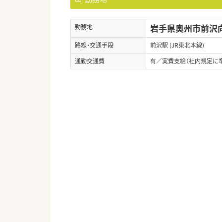
岩手県奥州市前沢向
勤務地
路線・交通手段
前沢駅 (JR東北本線)
通勤交通費
有／実費支給（社内規定に