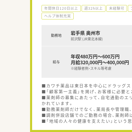
年間休日120日以上
週32h以上
未経験可
ヘルプ体制充実
岩手県 奥州市
勤務地
前沢駅 (JR東北本線)
年収480万円～600万円
月給320,000円～400,000円
給与
※経験者例・スキル等考慮
■カワチ薬品は東日本を中心にドラッグスト
■「顧客第一主義」を掲げ、お客様に必要
■薬剤師の募集にあたって、自宅通勤のエ
かれています。
■勤務薬剤師だけでなく、薬局長や管理職
■調剤併設店舗でのご勤務の場合、薬剤師
■「地域の人々の健康を支えたい」という