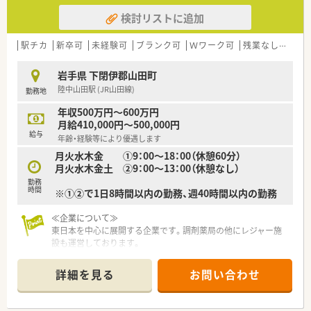
検討リストに追加
駅チカ
新卒可
未経験可
ブランク可
Ｗワーク可
残業なし(ほぼなし含む)
岩手県 下閉伊郡山田町
陸中山田駅 (JR山田線)
勤務地
年収500万円～600万円
月給410,000円～500,000円
給与
年齢・経験等により優遇します
月火水木金 ①9：00～18：00（休憩60分）
月火水木金土 ②9：00～13：00（休憩なし）
勤務
時間
※①②で1日8時間以内の勤務、週40時間以内の勤務
≪企業について≫
東日本を中心に展開する企業です。調剤薬局の他にレジャー施
設も運営しております。
店舗数は10店舗ちょっとと、大きすぎない規模で長く勤めやす
い環境です。
詳細を見る
お問い合わせ
患者さんへの安心・満足を追求されており、最新システムを導入
を進めており、調剤時間の短縮化と安心安全の投薬を図れるよう
な取り組みをしています。