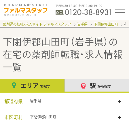
平日9：30-19：00 土日10：00-19：00
薬剤師の転職・求人サイト ファルマスタッフ
岩手県
下閉伊郡山田町
在
下閉伊郡山田町（岩手県）の
在宅
の薬剤師転職・求人情報
一覧
エリア
駅
で探す
から探す
都道府県
岩手県
市区町村
下閉伊郡山田町