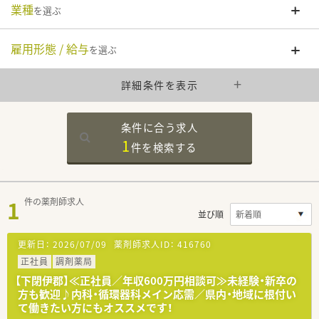
業種
を選ぶ
雇用形態 / 給与
を選ぶ
詳細条件を表示
条件に合う求人
1
件を
検索する
1
件の薬剤師求人
並び順
更新日：
2026/07/09
薬剤師求人ID：
416760
正社員
調剤薬局
【下閉伊郡】≪正社員／年収600万円相談可≫未経験・新卒の
方も歓迎♪内科・循環器科メイン応需／県内・地域に根付い
て働きたい方にもオススメです！