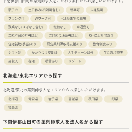
下閉伊郡山田町の薬剤師求人をこだわり条件からお探しいただけます。
駅チカ
土日休み(相談可含む)
新卒可
未経験可
ブランク可
Ｗワーク可
~18時までの職場
残業なし(ほぼなし含む)
転勤なし
車通勤可
高給与(600万円以上)
高時給(2,500円以上)
寮・借上社宅あり
住宅補助(手当)あり
認定薬剤師取得支援あり
教育制度あり
シフト制
かかりつけ薬剤師
大手チェーン以外
生活環境充実
高収入
在宅
積雪あり
リゾート
北海道/東北エリアから探す
北海道/東北の薬剤師求人をエリアからお探しいただけます。
北海道
青森県
岩手県
宮城県
秋田県
山形県
福島県
下閉伊郡山田町の薬剤師求人を法人名から探す