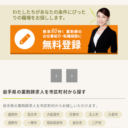
≪薬局紹介≫
わたしたちがあなたの条件にぴった
店舗所属の薬剤師は4名～5名ほどの人員体制で運営しており、
りの職場をお探しします。
フォロー体制が整っているため、きちんと休める環境です。
明るい色味の外観の店舗。内装も清潔感と親しみやすさに配慮
した作りです。
駅から徒歩圏内にあり、車通勤も可能であるため、通勤には困ら
ない立地です♪
＼新卒の薬剤師さんも歓迎です／
経験浅い方もお気軽にご相談ください！経験豊富な先輩社員の方
から丁寧な指導をしていただけます。
岩手県の薬剤師求人を市区町村から探す
岩手県の薬剤師求人を市区町村からお探しいただけます。
盛岡市
宮古市
大船渡市
花巻市
北上市
久慈市
遠野市
一関市
陸前高田市
釜石市
二戸市